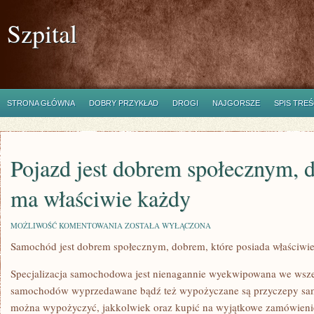
Szpital
STRONA GŁÓWNA
DOBRY PRZYKŁAD
DROGI
NAJGORSZE
SPIS TREŚ
Pojazd jest dobrem społecznym, 
ma właściwie każdy
POJAZD
MOŻLIWOŚĆ KOMENTOWANIA
ZOSTAŁA WYŁĄCZONA
JEST
Samochód jest dobrem społecznym, dobrem, które posiada właściwi
DOBREM
SPOŁECZNYM,
DOBREM,
Specjalizacja samochodowa jest nienagannie wyekwipowana we wsze
KTÓRE
MA
samochodów wyprzedawane bądź też wypożyczane są przyczepy sa
WŁAŚCIWIE
można wypożyczyć, jakkolwiek oraz kupić na wyjątkowe zamówieni
KAŻDY