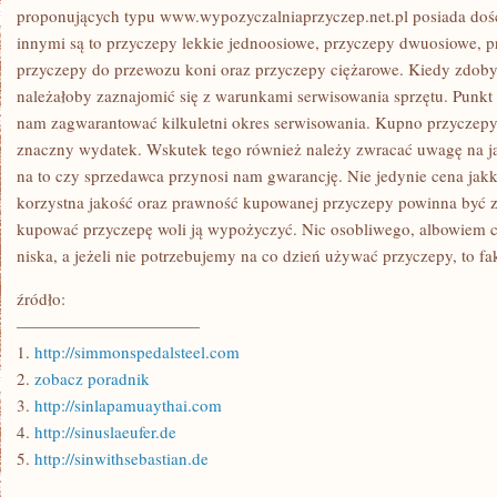
proponujących typu www.wypozyczalniaprzyczep.net.pl posiada doś
innymi są to przyczepy lekkie jednoosiowe, przyczepy dwuosiowe, pr
przyczepy do przewozu koni oraz przyczepy ciężarowe. Kiedy zd
należałoby zaznajomić się z warunkami serwisowania sprzętu. Punkt
nam zagwarantować kilkuletni okres serwisowania. Kupno przyczep
znaczny wydatek. Wskutek tego również należy zwracać uwagę na j
na to czy sprzedawca przynosi nam gwarancję. Nie jedynie cena jak
korzystna jakość oraz prawność kupowanej przyczepy powinna być z
kupować przyczepę woli ją wypożyczyć. Nic osobliwego, albowiem c
niska, a jeżeli nie potrzebujemy na co dzień używać przyczepy, to fa
źródło:
———————————
1.
http://simmonspedalsteel.com
2.
zobacz poradnik
3.
http://sinlapamuaythai.com
4.
http://sinuslaeufer.de
5.
http://sinwithsebastian.de