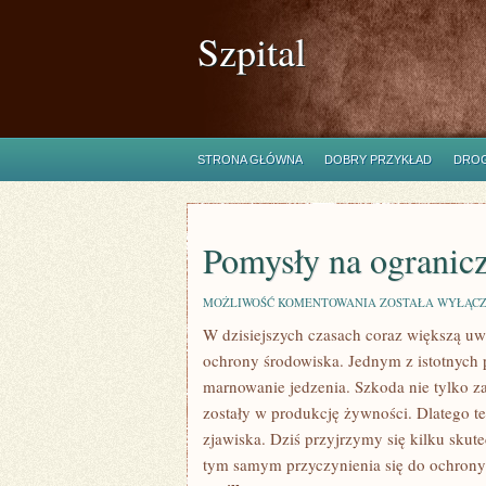
Szpital
STRONA GŁÓWNA
DOBRY PRZYKŁAD
DROG
Pomysły na ogranic
POMYSŁY
MOŻLIWOŚĆ KOMENTOWANIA
ZOSTAŁA WYŁĄC
NA
W​ dzisiejszych czasach coraz większą 
OGRANICZANIE
MARNOWANIA
ochrony środowiska. Jednym ⁢z istotnych 
JEDZENIA
marnowanie jedzenia. Szkoda⁣ nie tylko ​z
zostały w produkcję żywności. Dlatego t
zjawiska. Dziś przyjrzymy się kilku sku
tym samym przyczynienia się do ochrony 