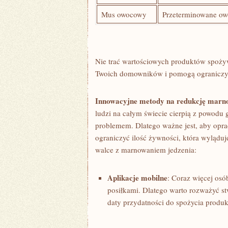
Mus owocowy
Przeterminowane owo
Nie trać wartościowych produktów ‍spożyw
Twoich domowników i ‌pomogą ⁤ograniczyć
Innowacyjne metody⁤ na redukcję marno
ludzi na całym⁢ świecie cierpią z powodu 
problemem. Dlatego ważne jest, aby opr
ograniczyć ‍ilość ⁤żywności, która wylą
walce z marnowaniem ‌jedzenia:
Aplikacje ‍mobilne
: Coraz więcej osó
posiłkami. Dlatego warto rozważyć st
daty przydatności⁤ do spożycia produ