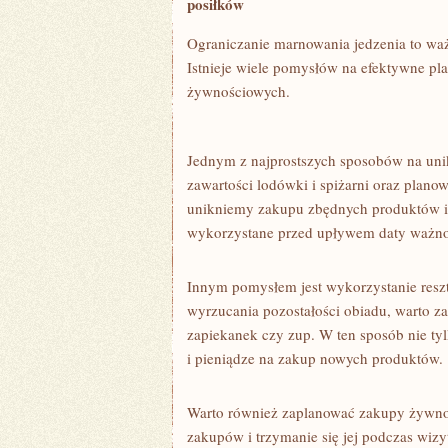
posiłków
Ograniczanie marnowania jedzenia to waż
Istnieje wiele pomysłów na efektywne ‍
żywnościowych.
Jednym z najprostszych sposobów na unikni
zawartości lodówki i spiżarni⁤ oraz plan
unikniemy zakupu zbędnych ⁢produktów i 
wykorzystane‍ przed ⁢upływem daty ważno
Innym pomysłem jest wykorzystanie reszt
wyrzucania pozostałości obiadu, warto zas
zapiekanek⁤ czy zup. W ten sposób nie t
i ⁤pieniądze na zakup nowych produktów.
Warto również zaplanować zakupy żywnośc
zakupów‍ i trzymanie się jej podczas wi