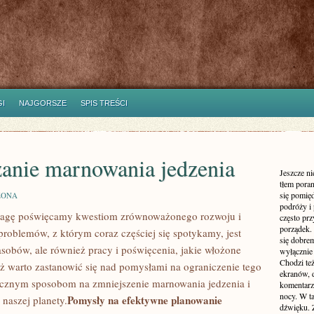
I
NAJGORSZE
SPIS TREŚCI
zanie marnowania jedzenia
Jeszcze n
tłem poran
się pomię
ZONA
podróży i 
uwagę poświęcamy ⁤kwestiom‌ zrównoważonego rozwoju i
często pr
porządek. 
problemów, z którym coraz⁢ częściej się spotykamy, jest
się dobre
asobów, ale również ‌pracy i poświęcenia, jakie włożone
wyłącznie
Chodzi te
eż warto zastanowić się nad pomysłami na ograniczenie tego
ekranów, 
tecznym sposobom na ‌zmniejszenie marnowania jedzenia i
komentarzy
nocy. W ta
Pomysły na efektywne planowanie
naszej planety.
dźwięku. 