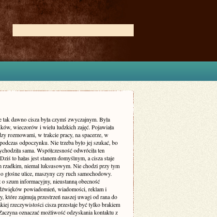
ie tak dawno cisza była czymś zwyczajnym. Była
ków, wieczorów i wielu ludzkich zajęć. Pojawiała
dzy rozmowami, w trakcie pracy, na spacerze, w
podczas odpoczynku. Nie trzeba było jej szukać, bo
zychodziła sama. Współczesność odwróciła ten
Dziś to hałas jest stanem domyślnym, a cisza staje
m rzadkim, niemal luksusowym. Nie chodzi przy tym
 o głośne ulice, maszyny czy ruch samochodowy.
ż o szum informacyjny, nieustanną obecność
dźwięków powiadomień, wiadomości, reklam i
, które zajmują przestrzeń naszej uwagi od rana do
kiej rzeczywistości cisza przestaje być tylko brakiem
Zaczyna oznaczać możliwość odzyskania kontaktu z