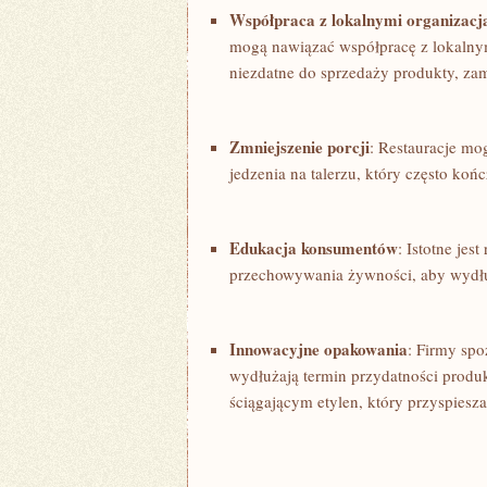
Współpraca z lokalnymi organizac
mogą⁣ nawiązać współpracę z lokalny
niezdatne do sprzedaży produkty, zam
Zmniejszenie‍ porcji
: Restauracje mo
jedzenia na talerzu, który często koń
Edukacja konsumentów
: Istotne‌ j
przechowywania żywności, aby wydłuż
Innowacyjne opakowania
: Firmy sp
wydłużają​ termin przydatności produk
ściągającym etylen, ‌który przyspies