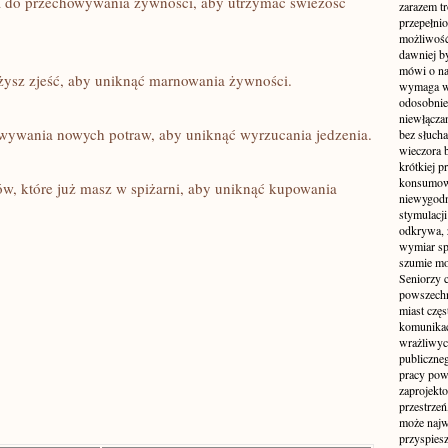
ia do przechowywania żywności, aby utrzymać świeżość
zarazem t
przepełni
możliwość 
dawniej b
mówi o na
ążysz zjeść, aby⁣ uniknąć marnowania żywności.
wymaga w
odosobnie
niewłącza
owywania nowych potraw, ⁤aby⁤ uniknąć⁤ wyrzucania jedzenia.
bez słuch
wieczora 
krótkiej p
konsumowa
ów, które już masz w spiżarni, ‌aby uniknąć kupowania
niewygodn
stymulacji
odkrywa, 
wymiar sp
szumie mo
Seniorzy c
powszechn
miast częs
komunikacj
wrażliwych
publiczneg
pracy pow
zaprojekto
przestrze
może najwi
przyspiesz