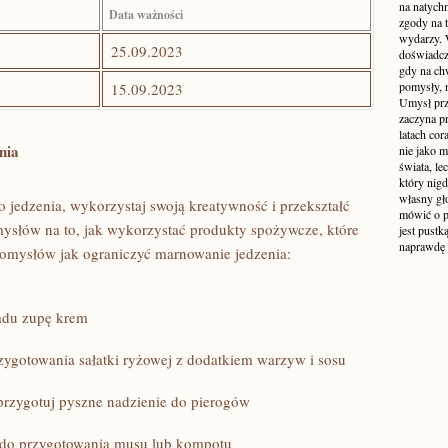
na natych
Data ważności
zgody na t
wydarzy. W
25.09.2023
doświadcz
gdy na ch
pomysły, n
15.09.2023
Umysł prz
zaczyna p
latach co
nia
nie jako m
świata, le
który nigd
własny gło
o jedzenia, wykorzystaj swoją ⁢kreatywność i przekształć⁤
mówić o pr
mysłów‍ na to, jak wykorzystać produkty spożywcze, które‌
jest pustk
naprawdę
omysłów jak ograniczyć marnowanie jedzenia:
adu zupę krem
ygotowania sałatki ryżowej z dodatkiem warzyw i sosu
 przygotuj pyszne nadzienie do‌ pierogów
 do przygotowania musu lub kompotu