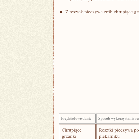
Z resztek pieczywa zrób chrupiące gr
Przykładowe danie
Sposób wykorzystania re
Chrupiące​
Resztki pieczywa ⁤p
grzanki
piekarniku