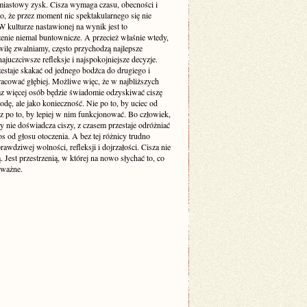
miastowy zysk. Cisza wymaga czasu, obecności i
o, że przez moment nic spektakularnego się nie
 kulturze nastawionej na wynik jest to
enie niemal buntownicze. A przecież właśnie wtedy,
wilę zwalniamy, często przychodzą najlepsze
ajuczciwsze refleksje i najspokojniejsze decyzje.
estaje skakać od jednego bodźca do drugiego i
racować głębiej. Możliwe więc, że w najbliższych
raz więcej osób będzie świadomie odzyskiwać ciszę
odę, ale jako konieczność. Nie po to, by uciec od
cz po to, by lepiej w nim funkcjonować. Bo człowiek,
y nie doświadcza ciszy, z czasem przestaje odróżniać
s od głosu otoczenia. A bez tej różnicy trudno
awdziwej wolności, refleksji i dojrzałości. Cisza nie
ą. Jest przestrzenią, w której na nowo słychać to, co
 ważne.