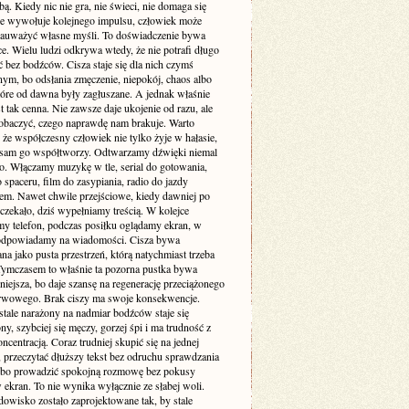
. Kiedy nic nie gra, nie świeci, nie domaga się
 nie wywołuje kolejnego impulsu, człowiek może
zauważyć własne myśli. To doświadczenie bywa
e. Wielu ludzi odkrywa wtedy, że nie potrafi długo
 bez bodźców. Cisza staje się dla nich czymś
ym, bo odsłania zmęczenie, niepokój, chaos albo
tóre od dawna były zagłuszane. A jednak właśnie
st tak cenna. Nie zawsze daje ukojenie od razu, ale
obaczyć, czego naprawdę nam brakuje. Warto
że współczesny człowiek nie tylko żyje w hałasie,
o sam go współtworzy. Odtwarzamy dźwięki niemal
. Włączamy muzykę w tle, serial do gotowania,
 spaceru, film do zasypiania, radio do jazdy
m. Nawet chwile przejściowe, kiedy dawniej po
 czekało, dziś wypełniamy treścią. W kolejce
my telefon, podczas posiłku oglądamy ekran, w
odpowiadamy na wiadomości. Cisza bywa
a jako pusta przestrzeń, którą natychmiast trzeba
 Tymczasem to właśnie ta pozorna pustka bywa
niejsza, bo daje szansę na regenerację przeciążonego
rwowego. Brak ciszy ma swoje konsekwencje.
stale narażony na nadmiar bodźców staje się
ny, szybciej się męczy, gorzej śpi i ma trudność z
ncentracją. Coraz trudniej skupić się na jednej
 przeczytać dłuższy tekst bez odruchu sprawdzania
albo prowadzić spokojną rozmowę bez pokusy
 ekran. To nie wynika wyłącznie ze słabej woli.
dowisko zostało zaprojektowane tak, by stale