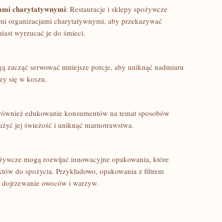
jami charytatywnymi
: Restauracje ​i sklepy spożywcze
mi‍ organizacjami charytatywnymi, aby przekazywać
iast wyrzucać je do śmieci.
gą ‍zacząć⁢ serwować mniejsze porcje, aby uniknąć nadmiaru
czy się w koszu.
est‌ również edukowanie konsumentów na temat sposobów
yć​ jej świeżość i uniknąć marnotrawstwa.
ożywcze mogą rozwijać ​innowacyjne opakowania, które
tów ‍do spożycia.⁢ Przykładowo, opakowania z filtrem
za dojrzewanie owoców i warzyw.