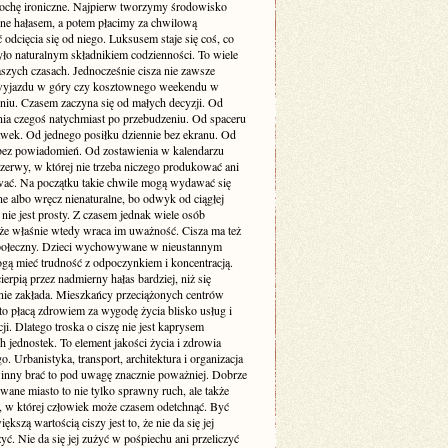
rochę ironiczne. Najpierw tworzymy środowisko
one hałasem, a potem płacimy za chwilową
odcięcia się od niego. Luksusem staje się coś, co
yło naturalnym składnikiem codzienności. To wiele
szych czasach. Jednocześnie cisza nie zawsze
yjazdu w góry czy kosztownego weekendu w
niu. Czasem zaczyna się od małych decyzji. Od
nia czegoś natychmiast po przebudzeniu. Od spaceru
awek. Od jednego posiłku dziennie bez ekranu. Od
bez powiadomień. Od zostawienia w kalendarzu
rzerwy, w której nie trzeba niczego produkować ani
ć. Na początku takie chwile mogą wydawać się
e albo wręcz nienaturalne, bo odwyk od ciągłej
 nie jest prosty. Z czasem jednak wiele osób
że właśnie wtedy wraca im uważność. Cisza ma też
ołeczny. Dzieci wychowywane w nieustannym
gą mieć trudność z odpoczynkiem i koncentracją.
ierpią przez nadmierny hałas bardziej, niż się
ie zakłada. Mieszkańcy przeciążonych centrów
to płacą zdrowiem za wygodę życia blisko usług i
i. Dlatego troska o ciszę nie jest kaprysem
 jednostek. To element jakości życia i zdrowia
o. Urbanistyka, transport, architektura i organizacja
inny brać to pod uwagę znacznie poważniej. Dobrze
wane miasto to nie tylko sprawny ruch, ale także
ń, w której człowiek może czasem odetchnąć. Być
ększą wartością ciszy jest to, że nie da się jej
yć. Nie da się jej zużyć w pośpiechu ani przeliczyć