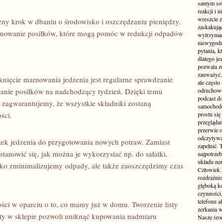
samym sobą
reakcji i
wreszcie 
ny krok w ⁢dbaniu o środowisko i oszczędzaniu pieniędzy.
zaskakując
planowanie posiłków, które mogą pomóc w redukcji odpadów
wytrzymać
niewygodn
pytania, k
dlatego je
pozwala z
zauważyć, 
ęcie ​marnowania jedzenia⁤ jest‌ regularne⁣ sprawdzanie
ale częst
owanie posiłków na nadchodzący tydzień. Dzięki ⁢temu
odruchowo
podcast do
zagwarantujemy, że ⁤wszystkie składniki zostaną
samochode
ści.
prostu się
przegląda
przerwie 
odczytywan
ek jedzenia do przygotowania nowych⁣ potraw. ⁣Zamiast
zapełnić.
tanowić się, ‌jak można je wykorzystać np. do sałatki,
najpotrzeb
układu ne
ylko zminimalizujemy odpady, ale także zaoszczędzimy czas
Człowiek 
rozdrażnio
głęboką ko
czynności,
telefonu 
i ‍w ​oparciu o to, co mamy już‌ w domu. Tworzenie listy
zerkania w
zyty w sklepie pozwoli uniknąć kupowania nadmiaru
Nasze śro