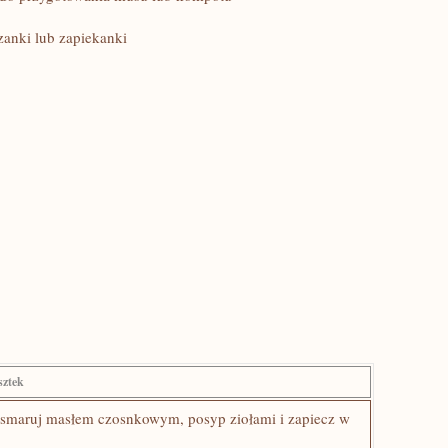
zanki lub zapiekanki
sztek
osmaruj masłem czosnkowym, posyp ziołami⁢ i​ zapiecz w