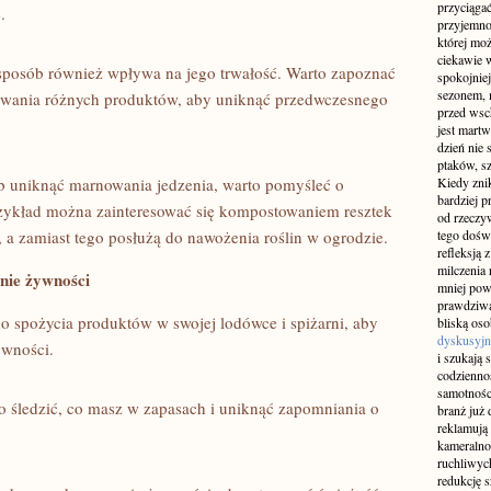
przyciągać
.
przyjemnoś
której mo
ciekawie w
posób również wpływa na jego trwałość. Warto zapoznać
spokojniej
sezonem, m
ywania różnych produktów, ‌aby uniknąć przedwczesnego
przed wsch
jest martw
dzień nie
ptaków, sz
b uniknąć marnowania jedzenia, warto​ pomyśleć o
Kiedy znik
bardziej p
zykład można ⁢zainteresować się kompostowaniem resztek
od rzeczyw
a,⁢ a zamiast‍ tego posłużą do nawożenia roślin w ogrodzie.
tego doświ
refleksją 
milczenia 
nie żywności
mniej pow
prawdziwą
o spożycia produktów ‍w ‌swojej lodówce i spiżarni, aby
bliską os
dyskusyjn
ywności.
i szukają 
codziennoś
samotnośc
ło śledzić,‌ co masz w zapasach i uniknąć zapomniania o
branż już 
reklamują 
kameralno
ruchliwyc
redukcję s