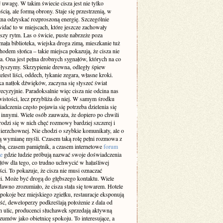
 uwagę. W takim świecie cisza jest nie tylko
cią, ale formą obrony. Staje się przestrzenią, w
żna odzyskać rozproszoną energię. Szczególnie
idać to w miejscach, które jeszcze zachowały
szy rytm. Las o świcie, puste nabrzeże poza
ała biblioteka, wiejska droga zimą, mieszkanie tuż
odem słońca – takie miejsca pokazują, że cisza nie
a. Ona jest pełna drobnych sygnałów, których na co
 słyszymy. Skrzypienie drewna, odległy śpiew
elest liści, oddech, tykanie zegara, własne kroki.
a natłok dźwięków, zaczyna się słyszeć świat
recyzyjnie. Paradoksalnie więc cisza nie odcina nas
istości, lecz przybliża do niej. W samym środku
adczenia często pojawia się potrzeba dzielenia się
z innymi. Wiele osób zauważa, że dopiero po chwili
rodzi się w nich chęć rozmowy bardziej szczerej i
ierzchownej. Nie chodzi o szybkie komunikaty, ale o
 wymianę myśli. Czasem taką rolę pełni rozmowa z
obą, czasem pamiętnik, a czasem internetowe
forum
e
gdzie ludzie próbują nazwać swoje doświadczenia
słów dla tego, co trudno uchwycić w hałaśliwej
ci. To pokazuje, że cisza nie musi oznaczać
i. Może być drogą do głębszego kontaktu. Wiele
dawno zrozumiało, że cisza stała się towarem. Hotele
pokoje bez miejskiego zgiełku, restauracje eksponują
ść, deweloperzy podkreślają położenie z dala od
h ulic, producenci słuchawek sprzedają aktywną
zumów jako obietnicę spokoju. To interesujące, a