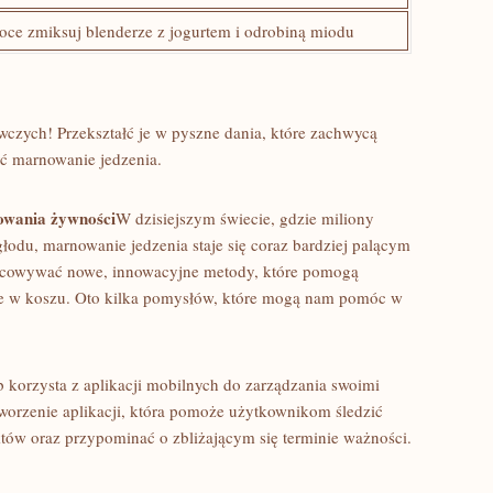
ce zmiksuj blenderze z jogurtem i odrobiną miodu
czych! Przekształć je w pyszne dania, ⁤które​ zachwycą
‌ marnowanie ​jedzenia.
wania ⁤żywności
W dzisiejszym ​świecie, gdzie miliony
głodu, marnowanie ⁣jedzenia ‌staje się coraz bardziej palącym
acowywać‍ nowe, innowacyjne metody,⁣ które pomogą
duje w koszu. Oto kilka pomysłów, które mogą nam pomóc w
b korzysta ⁣z aplikacji mobilnych do zarządzania swoimi
worzenie aplikacji, która pomoże użytkownikom śledzić
któw oraz przypominać o zbliżającym się terminie ‍ważności.