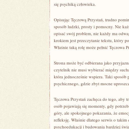
się psychiką człowieka.
Opisując Tęczową Przystań, trudno pominąć
sposób ludzki, prosty i pomocny. Nie każd
opisać swój problem, nie każdy ma odwa
krokiem jest przeczytanie tekstu, który p
Właśnie taką rolę może pełnić Tęczowa P
Strona może być odbierana jako przyjazna
czytelnik nie musi wybierać między such
która jednocześnie wspiera. Taki sposób 
psychicznego, gdzie zbyt mocne uproszcz
Tęczowa Przystań zachęca do tego, aby t
osób pojawiają się momenty, gdy potrzeb
góry, ale spokojnego pokazania, że emocje
refleksję. Właśnie dlatego serwis o tak
psychoedukacji i budowania bardziej świ