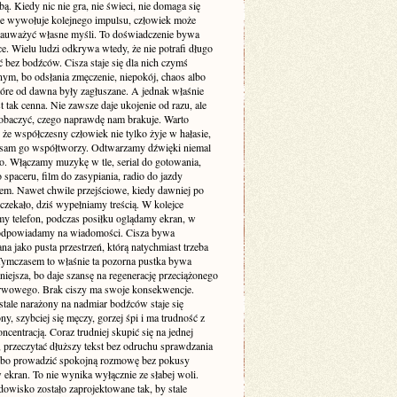
. Kiedy nic nie gra, nie świeci, nie domaga się
 nie wywołuje kolejnego impulsu, człowiek może
zauważyć własne myśli. To doświadczenie bywa
e. Wielu ludzi odkrywa wtedy, że nie potrafi długo
 bez bodźców. Cisza staje się dla nich czymś
ym, bo odsłania zmęczenie, niepokój, chaos albo
tóre od dawna były zagłuszane. A jednak właśnie
st tak cenna. Nie zawsze daje ukojenie od razu, ale
obaczyć, czego naprawdę nam brakuje. Warto
że współczesny człowiek nie tylko żyje w hałasie,
o sam go współtworzy. Odtwarzamy dźwięki niemal
. Włączamy muzykę w tle, serial do gotowania,
 spaceru, film do zasypiania, radio do jazdy
m. Nawet chwile przejściowe, kiedy dawniej po
 czekało, dziś wypełniamy treścią. W kolejce
my telefon, podczas posiłku oglądamy ekran, w
odpowiadamy na wiadomości. Cisza bywa
a jako pusta przestrzeń, którą natychmiast trzeba
 Tymczasem to właśnie ta pozorna pustka bywa
niejsza, bo daje szansę na regenerację przeciążonego
rwowego. Brak ciszy ma swoje konsekwencje.
stale narażony na nadmiar bodźców staje się
ny, szybciej się męczy, gorzej śpi i ma trudność z
ncentracją. Coraz trudniej skupić się na jednej
 przeczytać dłuższy tekst bez odruchu sprawdzania
albo prowadzić spokojną rozmowę bez pokusy
 ekran. To nie wynika wyłącznie ze słabej woli.
dowisko zostało zaprojektowane tak, by stale