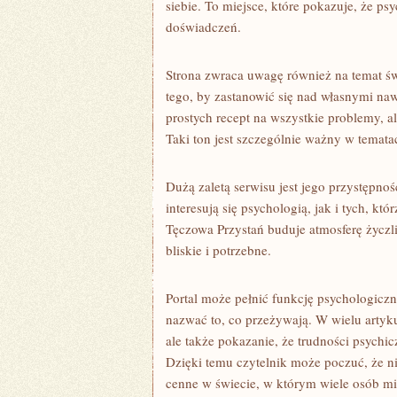
siebie. To miejsce, które pokazuje, że ps
doświadczeń.
Strona zwraca uwagę również na temat św
tego, by zastanowić się nad własnymi n
prostych recept na wszystkie problemy, 
Taki ton jest szczególnie ważny w temata
Dużą zaletą serwisu jest jego przystępno
interesują się psychologią, jak i tych, kt
Tęczowa Przystań buduje atmosferę życzli
bliskie i potrzebne.
Portal może pełnić funkcję psychologiczn
nazwać to, co przeżywają. W wielu artykuł
ale także pokazanie, że trudności psychi
Dzięki temu czytelnik może poczuć, że n
cenne w świecie, w którym wiele osób mie