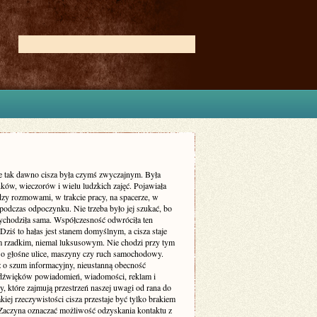
ie tak dawno cisza była czymś zwyczajnym. Była
ków, wieczorów i wielu ludzkich zajęć. Pojawiała
dzy rozmowami, w trakcie pracy, na spacerze, w
podczas odpoczynku. Nie trzeba było jej szukać, bo
zychodziła sama. Współczesność odwróciła ten
Dziś to hałas jest stanem domyślnym, a cisza staje
m rzadkim, niemal luksusowym. Nie chodzi przy tym
 o głośne ulice, maszyny czy ruch samochodowy.
ż o szum informacyjny, nieustanną obecność
dźwięków powiadomień, wiadomości, reklam i
, które zajmują przestrzeń naszej uwagi od rana do
kiej rzeczywistości cisza przestaje być tylko brakiem
Zaczyna oznaczać możliwość odzyskania kontaktu z