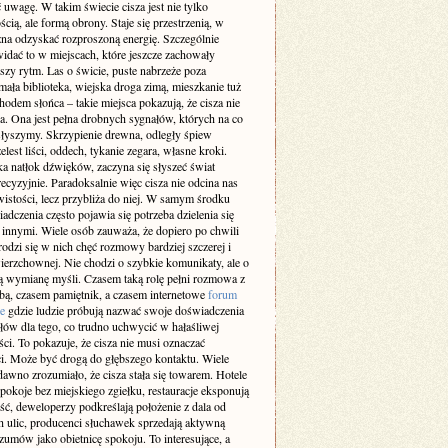
 uwagę. W takim świecie cisza jest nie tylko
cią, ale formą obrony. Staje się przestrzenią, w
żna odzyskać rozproszoną energię. Szczególnie
idać to w miejscach, które jeszcze zachowały
szy rytm. Las o świcie, puste nabrzeże poza
ała biblioteka, wiejska droga zimą, mieszkanie tuż
odem słońca – takie miejsca pokazują, że cisza nie
a. Ona jest pełna drobnych sygnałów, których na co
 słyszymy. Skrzypienie drewna, odległy śpiew
elest liści, oddech, tykanie zegara, własne kroki.
a natłok dźwięków, zaczyna się słyszeć świat
recyzyjnie. Paradoksalnie więc cisza nie odcina nas
istości, lecz przybliża do niej. W samym środku
adczenia często pojawia się potrzeba dzielenia się
z innymi. Wiele osób zauważa, że dopiero po chwili
rodzi się w nich chęć rozmowy bardziej szczerej i
ierzchownej. Nie chodzi o szybkie komunikaty, ale o
 wymianę myśli. Czasem taką rolę pełni rozmowa z
obą, czasem pamiętnik, a czasem internetowe
forum
e
gdzie ludzie próbują nazwać swoje doświadczenia
słów dla tego, co trudno uchwycić w hałaśliwej
ci. To pokazuje, że cisza nie musi oznaczać
i. Może być drogą do głębszego kontaktu. Wiele
dawno zrozumiało, że cisza stała się towarem. Hotele
pokoje bez miejskiego zgiełku, restauracje eksponują
ść, deweloperzy podkreślają położenie z dala od
h ulic, producenci słuchawek sprzedają aktywną
zumów jako obietnicę spokoju. To interesujące, a