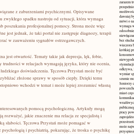
zarazem t
przepełni
związane z zaburzeniami psychicznymi. Opisywane
możliwość 
dawniej b
 zwykłego spadku nastroju od sytuacji, która wymaga
mówi o na
lub poszukania profesjonalnej pomocy. Strona może więc
wymaga w
odosobnie
 jest jednak, że taki portal nie zastępuje diagnozy, terapii
niewłącza
pierać w zauważeniu sygnałów ostrzegawczych.
bez słuch
wieczora 
krótkiej p
konsumowa
a jest otwartość. Tematy takie jak depresja, lęk, fobie,
niewygodn
 trudności w relacjach wymagają języka, który nie ocenia,
stymulacji
odkrywa, 
e ludzkiego doświadczenia. Tęczowa Przystań może być
wymiar sp
przybliżać złożone sprawy w sposób ciepły. Dzięki temu
szumie mo
Seniorzy c
cz stopniowo wchodzi w temat i może lepiej zrozumieć własną
powszechn
miast częs
komunikacj
wrażliwych
publiczneg
zainteresowanych pomocą psychologiczną. Artykuły mogą
pracy pow
ją rozważyć, jakie znaczenie ma relacja ze specjalistą i
zaprojekto
przestrze
naką słabości. Tęczowa Przystań może pomagać w
może najwi
sychologią i psychiatrią, pokazując, że troska o psychikę
przyspiesz