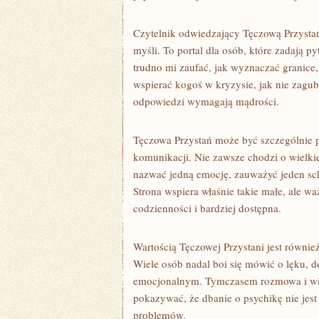
Czytelnik odwiedzający Tęczową Przysta
myśli. To portal dla osób, które zadają py
trudno mi zaufać, jak wyznaczać granice
wspierać kogoś w kryzysie, jak nie zagubić
odpowiedzi wymagają mądrości.
Tęczowa Przystań może być szczególnie p
komunikacji. Nie zawsze chodzi o wielki
nazwać jedną emocję, zauważyć jeden sch
Strona wspiera właśnie takie małe, ale w
codzienności i bardziej dostępna.
Wartością Tęczowej Przystani jest równi
Wiele osób nadal boi się mówić o lęku, d
emocjonalnym. Tymczasem rozmowa i wie
pokazywać, że dbanie o psychikę nie jest
problemów.