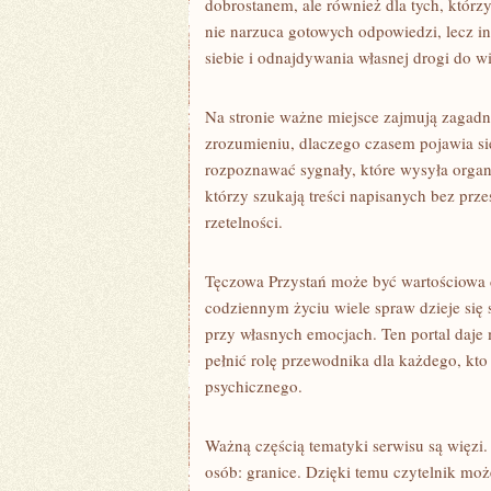
dobrostanem, ale również dla tych, którz
nie narzuca gotowych odpowiedzi, lecz in
siebie i odnajdywania własnej drogi do w
Na stronie ważne miejsce zajmują zagad
zrozumieniu, dlaczego czasem pojawia się 
rozpoznawać sygnały, które wysyła organ
którzy szukają treści napisanych bez prze
rzetelności.
Tęczowa Przystań może być wartościowa 
codziennym życiu wiele spraw dzieje się 
przy własnych emocjach. Ten portal daje
pełnić rolę przewodnika dla każdego, kt
psychicznego.
Ważną częścią tematyki serwisu są więzi.
osób: granice. Dzięki temu czytelnik może