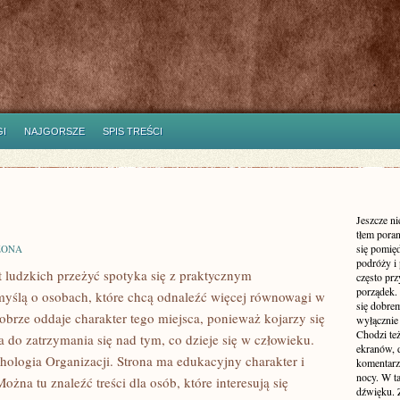
I
NAJGORSZE
SPIS TREŚCI
Jeszcze n
tłem poran
się pomię
ZONA
podróży i 
t ludzkich przeżyć spotyka się z praktycznym
często pr
porządek. 
myślą o osobach, które chcą odnaleźć więcej równowagi w
się dobre
brze oddaje charakter tego miejsca, ponieważ kojarzy się
wyłącznie
Chodzi te
a do zatrzymania się nad tym, co dzieje się w człowieku.
ekranów, 
ychologia Organizacji. Strona ma edukacyjny charakter i
komentarzy
nocy. W ta
żna tu znaleźć treści dla osób, które interesują się
dźwięku. 