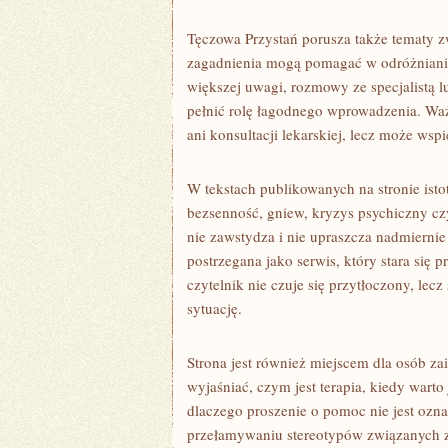
Tęczowa Przystań porusza także tematy 
zagadnienia mogą pomagać w odróżnianiu
większej uwagi, rozmowy ze specjalistą 
pełnić rolę łagodnego wprowadzenia. Ważne
ani konsultacji lekarskiej, lecz może ws
W tekstach publikowanych na stronie istotn
bezsenność, gniew, kryzys psychiczny czy
nie zawstydza i nie upraszcza nadmierni
postrzegana jako serwis, który stara się 
czytelnik nie czuje się przytłoczony, le
sytuację.
Strona jest również miejscem dla osób 
wyjaśniać, czym jest terapia, kiedy warto 
dlaczego proszenie o pomoc nie jest oz
przełamywaniu stereotypów związanych z p