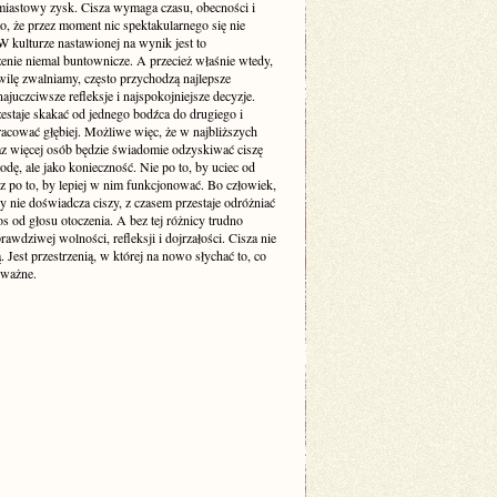
miastowy zysk. Cisza wymaga czasu, obecności i
o, że przez moment nic spektakularnego się nie
 kulturze nastawionej na wynik jest to
enie niemal buntownicze. A przecież właśnie wtedy,
wilę zwalniamy, często przychodzą najlepsze
ajuczciwsze refleksje i najspokojniejsze decyzje.
estaje skakać od jednego bodźca do drugiego i
racować głębiej. Możliwe więc, że w najbliższych
raz więcej osób będzie świadomie odzyskiwać ciszę
odę, ale jako konieczność. Nie po to, by uciec od
cz po to, by lepiej w nim funkcjonować. Bo człowiek,
y nie doświadcza ciszy, z czasem przestaje odróżniać
s od głosu otoczenia. A bez tej różnicy trudno
awdziwej wolności, refleksji i dojrzałości. Cisza nie
ą. Jest przestrzenią, w której na nowo słychać to, co
 ważne.