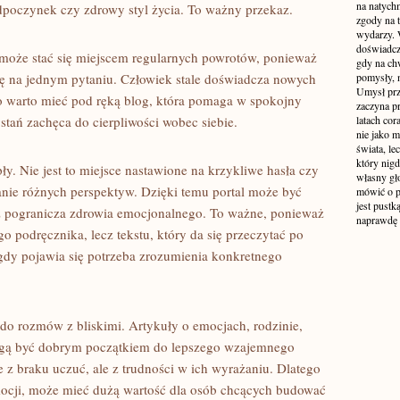
na natych
odpoczynek czy zdrowy styl życia. To ważny przekaz.
zgody na t
wydarzy. W
doświadcz
 może stać się miejscem regularnych powrotów, ponieważ
gdy na ch
ię na jednym pytaniu. Człowiek stale doświadcza nowych
pomysły, n
Umysł prz
go warto mieć pod ręką blog, która pomaga w spokojny
zaczyna p
tań zachęca do cierpliwości wobec siebie.
latach co
nie jako m
świata, le
który nigd
ły. Nie jest to miejsce nastawione na krzykliwe hasła czy
własny gło
anie różnych perspektyw. Dzięki temu portal może być
mówić o pr
jest pustk
i z pogranicza zdrowia emocjonalnego. To ważne, ponieważ
naprawdę
 podręcznika, lecz tekstu, który da się przeczytać po
gdy pojawia się potrzeba zrozumienia konkretnego
do rozmów z bliskimi. Artykuły o emocjach, rodzinie,
ogą być dobrym początkiem do lepszego wzajemnego
 z braku uczuć, ale z trudności w ich wyrażaniu. Dlatego
mocji, może mieć dużą wartość dla osób chcących budować