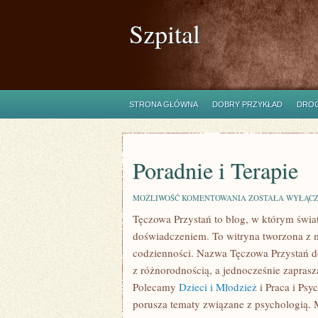
Szpital
STRONA GŁÓWNA
DOBRY PRZYKŁAD
DROG
Poradnie i Terapie
PORADNIE
MOŻLIWOŚĆ KOMENTOWANIA
ZOSTAŁA WYŁĄC
I
Tęczowa Przystań to blog, w którym świa
TERAPIE
doświadczeniem. To witryna tworzona z 
codzienności. Nazwa Tęczowa Przystań do
z różnorodnością, a jednocześnie zaprasz
Polecamy
Dzieci i Młodzież
i Praca i Ps
porusza tematy związane z psychologią. Mo