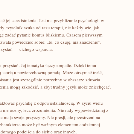
 jej sens istnienia. Jest nią przybliżanie psychologii w
y czytelnik szuka od razu terapii, nie każdy wie, jak
gę zadać pytanie komuś bliskiemu. Czasem pierwszym
ozwala powiedzieć sobie: „to, co czuję, ma znaczenie”.
rzystań — cichego wsparcia.
 przystań. Jej tematyka łączy empatię. Dzięki temu
ą teorią a powierzchowną poradą. Może otrzymać treść,
pisania jest szczególnie potrzebny w obszarze zdrowia
enia mogą szkodzić, a zbyt trudny język może zniechęcać.
raktować psychikę z odpowiedzialnością. W życiu wielu
a nie oceny, lecz zrozumienia. Nie rady wypowiedzianej z
 mają swoje przyczyny. Nie presji, ale przestrzeni na
im charakterze może być ważnym elementem codziennej
adomego podejścia do siebie oraz innych.