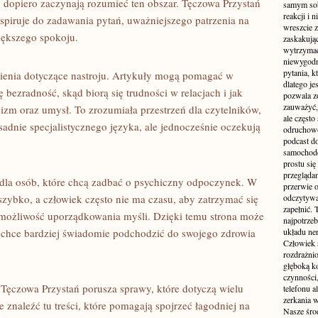
y dopiero zaczynają rozumieć ten obszar. Tęczowa Przystań
samym sobą
reakcji i
spiruje do zadawania pytań, uważniejszego patrzenia na
wreszcie 
iększego spokoju.
zaskakując
wytrzymać
niewygodn
pytania, k
nienia dotyczące nastroju. Artykuły mogą pomagać w
dlatego je
bezradność, skąd biorą się trudności w relacjach i jak
pozwala z
zauważyć, 
izm oraz umysł. To zrozumiała przestrzeń dla czytelników,
ale częst
sadnie specjalistycznego języka, ale jednocześnie oczekują
odruchowo
podcast do
samochode
prostu się
przegląda
dla osób, które chcą zadbać o psychiczny odpoczynek. W
przerwie 
szybko, a człowiek często nie ma czasu, aby zatrzymać się
odczytywan
zapełnić.
 możliwość uporządkowania myśli. Dzięki temu strona może
najpotrzeb
o chce bardziej świadomie podchodzić do swojego zdrowia
układu ne
Człowiek 
rozdrażnio
głęboką ko
czynności,
 Tęczowa Przystań porusza sprawy, które dotyczą wielu
telefonu 
zerkania w
 znaleźć tu treści, które pomagają spojrzeć łagodniej na
Nasze śro