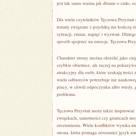
jest tak samo ważna jak dbanie o ciało, 
Dla wielu czytelników Tęczowa Przystań
tematy związane z psychiką nie kończą s
sytuacji, zmian, napięć i wyzwań. Dlate
sposób spojrzeć na emocje. Tęczowa Przys
Charakter strony można określić jako ciep
szybkie obietnice, ale raczej na pokazyw
atrakcyjny dla osób, które szukają treśc
wielu odbiorców potrzebuje nie naukowego
pracy, w chwili odpoczynku albo wtedy, 
problemu.
Tęczowa Przystań może także inspirować 
związkach, samotności czy granicach m
zrozumienia. Wiele konfliktów wynika nie
strona, która pomaga zrozumieć język e