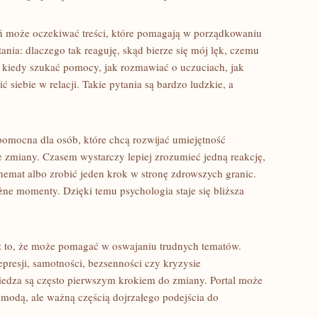
ń może oczekiwać treści, które pomagają w porządkowaniu
tania: dlaczego tak reaguję, skąd bierze się mój lęk, czemu
, kiedy szukać pomocy, jak rozmawiać o uczuciach, jak
 siebie w relacji. Takie pytania są bardzo ludzkie, a
omocna dla osób, które chcą rozwijać umiejętność
e zmiany. Czasem wystarczy lepiej zrozumieć jedną reakcję,
emat albo zrobić jeden krok w stronę zdrowszych granic.
ażne momenty. Dzięki temu psychologia staje się bliższa
eż to, że może pomagać w oswajaniu trudnych tematów.
epresji, samotności, bezsenności czy kryzysie
dza są często pierwszym krokiem do zmiany. Portal może
 modą, ale ważną częścią dojrzałego podejścia do