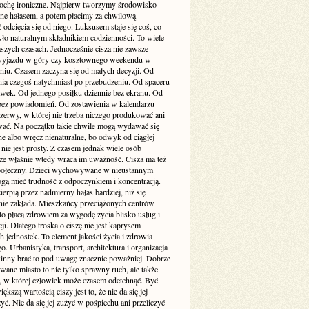
rochę ironiczne. Najpierw tworzymy środowisko
one hałasem, a potem płacimy za chwilową
odcięcia się od niego. Luksusem staje się coś, co
yło naturalnym składnikiem codzienności. To wiele
szych czasach. Jednocześnie cisza nie zawsze
yjazdu w góry czy kosztownego weekendu w
niu. Czasem zaczyna się od małych decyzji. Od
nia czegoś natychmiast po przebudzeniu. Od spaceru
awek. Od jednego posiłku dziennie bez ekranu. Od
bez powiadomień. Od zostawienia w kalendarzu
rzerwy, w której nie trzeba niczego produkować ani
ć. Na początku takie chwile mogą wydawać się
e albo wręcz nienaturalne, bo odwyk od ciągłej
 nie jest prosty. Z czasem jednak wiele osób
że właśnie wtedy wraca im uważność. Cisza ma też
ołeczny. Dzieci wychowywane w nieustannym
gą mieć trudność z odpoczynkiem i koncentracją.
ierpią przez nadmierny hałas bardziej, niż się
ie zakłada. Mieszkańcy przeciążonych centrów
to płacą zdrowiem za wygodę życia blisko usług i
i. Dlatego troska o ciszę nie jest kaprysem
 jednostek. To element jakości życia i zdrowia
o. Urbanistyka, transport, architektura i organizacja
inny brać to pod uwagę znacznie poważniej. Dobrze
wane miasto to nie tylko sprawny ruch, ale także
ń, w której człowiek może czasem odetchnąć. Być
ększą wartością ciszy jest to, że nie da się jej
yć. Nie da się jej zużyć w pośpiechu ani przeliczyć