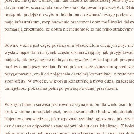
przecież nie tylko z emocjami, ale także z koniecznością porównywan
dokumentów, szacowania kosztów oraz planowania przyszłości. Dlate
rozsądnie podejść do wyboru lokalu, na co zwracać uwagę podczas o
mają infrastruktura, rozplanowanie przestrzeni oraz możliwości dalsz
pomagają zrozumieć, że dobra nieruchomość to nie tylko atrakcyjny w
Równie ważna jest część poświęcona właścicielom chcącym zbyć n
wystawiające dom na rynek często zastanawiają się, jak przygotować 
majątek, jak przyciągnąć realnych nabywców i w jaki sposób przep
możliwie najlepszy rezultat. Portal pokazuje, że skuteczna sprzedaż
przygotowania, czyli od połączenia czytelnej komunikacji z rzetel
stron oferty. W świecie, w którym konkurencja bywa duża, znaczenie
umiejętność pokazania pełnego potencjału danej przestrzeni.
Ważnym filarem serwisu jest również wynajem, bo dla wielu osób to 
krok w stronę samodzielności, inwestowania albo budowania dodatk
Najemcy chcą wiedzieć, jak rozpoznać rzetelne ogłoszenie, jak czyta
czy dana cena odpowiada standardowi lokalu oraz lokalizacji. Z kol
informacji o tym, jak przygotować nieruchomość pod najem, jak dobi