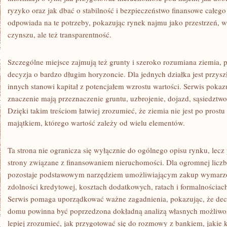
ryzyko oraz jak dbać o stabilność i bezpieczeństwo finansowe całego
odpowiada na te potrzeby, pokazując rynek najmu jako przestrzeń, w k
czynszu, ale też transparentność.
Szczególne miejsce zajmują też grunty i szeroko rozumiana ziemia, 
decyzja o bardzo długim horyzoncie. Dla jednych działka jest przysz
innych stanowi kapitał z potencjałem wzrostu wartości. Serwis poka
znaczenie mają przeznaczenie gruntu, uzbrojenie, dojazd, sąsiedztwo
Dzięki takim treściom łatwiej zrozumieć, że ziemia nie jest po prostu
majątkiem, którego wartość zależy od wielu elementów.
Ta strona nie ogranicza się wyłącznie do ogólnego opisu rynku, lecz
strony związane z finansowaniem nieruchomości. Dla ogromnej licz
pozostaje podstawowym narzędziem umożliwiającym zakup wymarzo
zdolności kredytowej, kosztach dodatkowych, ratach i formalnościach
Serwis pomaga uporządkować ważne zagadnienia, pokazując, że decy
domu powinna być poprzedzona dokładną analizą własnych możliwoś
lepiej zrozumieć, jak przygotować się do rozmowy z bankiem, jakie k