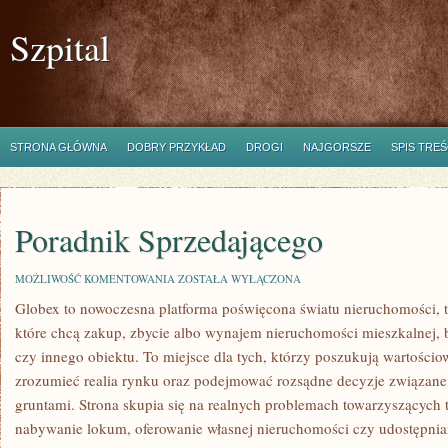
Szpital
STRONA GŁÓWNA
DOBRY PRZYKŁAD
DROGI
NAJGORSZE
SPIS TREŚ
Poradnik Sprzedającego
PORADNIK
MOŻLIWOŚĆ KOMENTOWANIA
ZOSTAŁA WYŁĄCZONA
SPRZEDAJĄCEGO
Globex to nowoczesna platforma poświęcona światu nieruchomości, 
które chcą zakup, zbycie albo wynajem nieruchomości mieszkalnej,
czy innego obiektu. To miejsce dla tych, którzy poszukują wartościow
zrozumieć realia rynku oraz podejmować rozsądne decyzje związane
gruntami. Strona skupia się na realnych problemach towarzyszących 
nabywanie lokum, oferowanie własnej nieruchomości czy udostępniani