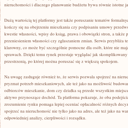
nieruchomości i dlaczego planowanie budżetu bywa równie istotne ja
Dużą wartością tej platformy jest także poruszanie tematów formaln
kończy się na obejrzeniu mieszkania czy podpisaniu umowy przedws
kwestie własności, wpisy do ksiąg, prawa i obowiązki stron, a także
przeniesieniem własności czy zgłaszaniem zmian. Serwis przybliża t
klarowny, co może być szczególnie pomocne dla osób, które nie ma
sprawach. Dzięki temu rynek przestaje wyglądać jak skomplikowany 
przestrzenią, po której można poruszać się z większą spokojem.
Na uwagę zasługuje również to, że serwis pozwala spojrzeć na nieru
pryzmat potrzeb mieszkaniowych, ale też jako na możliwość budowan
odbiorców mieszkanie, dom czy działka są przede wszystkim miejsce
aktywo przynoszące dochód. Ta platforma pokazuje, że oba podejści
zrozumienie rynku pomaga lepiej oceniać opłacalność różnych decyz
spojrzeć na nieruchomość nie tylko jako na adres, ale też jako na w
odpowiedniej analizy, cierpliwości i rozsądku.