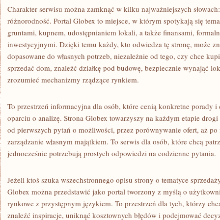
Charakter serwisu można zamknąć w kilku najważniejszych słowach: 
różnorodność. Portal Globex to miejsce, w którym spotykają się tem
gruntami, kupnem, udostępnianiem lokali, a także finansami, formal
inwestycyjnymi. Dzięki temu każdy, kto odwiedza tę stronę, może z
dopasowane do własnych potrzeb, niezależnie od tego, czy chce kupi
sprzedać dom, znaleźć działkę pod budowę, bezpiecznie wynająć loka
zrozumieć mechanizmy rządzące rynkiem.
To przestrzeń informacyjna dla osób, które cenią konkretne porady 
oparciu o analizę. Strona Globex towarzyszy na każdym etapie drogi
od pierwszych pytań o możliwości, przez porównywanie ofert, aż po fi
zarządzanie własnym majątkiem. To serwis dla osób, które chcą patrz
jednocześnie potrzebują prostych odpowiedzi na codzienne pytania.
Jeżeli ktoś szuka wszechstronnego opisu strony o tematyce sprzedaży
Globex można przedstawić jako portal tworzony z myślą o użytkowni
rynkowe z przystępnym językiem. To przestrzeń dla tych, którzy chcą
znaleźć inspiracje, uniknąć kosztownych błędów i podejmować decy