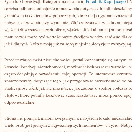
życia lub inwestycji. Kategorie na stronie to
Poradnik Kupującego
i N
serwisu odbiorca odnajdzie opracowania dotyczące lokali mieszkal
gruntów, a także tematów pobocznych, które mają ogromne znaczeni
nabyciu, oferowaniu czy wynajmie. Globex zestawia w jednym miejs
właścicieli wystawiających oferty, właścicieli lokali na najem oraz o
temu serwis może być wartościowym źródłem wiedzy zarówno dla osó
jak i dla tych, którzy mają już za sobą niejedną decyzję inwestycyjną
Przedstawiając świat nieruchomości, portal koncentruje się na tym, c
koszcie, kondycji nieruchomości, możliwościach wzrostu wartości, a 
często decydują o powodzeniu całej operacji. To internetowe centr
znaleźć porady dotyczące tego, jak przygotować nieruchomość do pre
atrakcyjność ofert, jak nie przepłacić, jak zadbać o spokój podczas
błędów, które potrafią kosztować czas. Każda treść może pomóc spojr
odpowiedzialnie.
Strona nie pomija tematom związanym z nabyciem lokalu mieszkalneg
wielu osób jest jednym z najważniejszych momentów w życiu. Nabyc