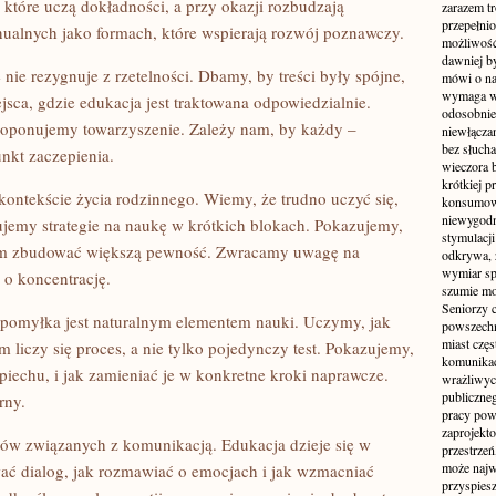
tóre uczą dokładności, a przy okazji rozbudzają
zarazem t
przepełni
nualnych jako formach, które wspierają rozwój poznawczy.
możliwość 
dawniej b
 nie rezygnuje z rzetelności. Dbamy, by treści były spójne,
mówi o na
wymaga w
ejsca, gdzie edukacja jest traktowana odpowiedzialnie.
odosobnie
roponujemy towarzyszenie. Zależy nam, by każdy –
niewłącza
bez słuch
unkt zaczepienia.
wieczora 
krótkiej p
kontekście życia rodzinnego. Wiemy, że trudno uczyć się,
konsumowa
niewygodn
ujemy strategie na naukę w krótkich blokach. Pokazujemy,
stymulacji
sem zbudować większą pewność. Zwracamy uwagę na
odkrywa, 
wymiar sp
 o koncentrację.
szumie mo
Seniorzy c
 pomyłka jest naturalnym elementem nauki. Uczymy, jak
powszechn
miast częs
liczy się proces, a nie tylko pojedynczy test. Pokazujemy,
komunikacj
piechu, i jak zamieniać je w konkretne kroki naprawcze.
wrażliwych
publiczneg
rny.
pracy pow
zaprojekto
matów związanych z komunikacją. Edukacja dzieje się w
przestrze
może najwi
wać dialog, jak rozmawiać o emocjach i jak wzmacniać
przyspiesz