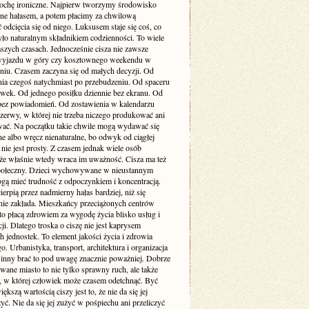
rochę ironiczne. Najpierw tworzymy środowisko
one hałasem, a potem płacimy za chwilową
odcięcia się od niego. Luksusem staje się coś, co
yło naturalnym składnikiem codzienności. To wiele
szych czasach. Jednocześnie cisza nie zawsze
yjazdu w góry czy kosztownego weekendu w
niu. Czasem zaczyna się od małych decyzji. Od
nia czegoś natychmiast po przebudzeniu. Od spaceru
awek. Od jednego posiłku dziennie bez ekranu. Od
bez powiadomień. Od zostawienia w kalendarzu
rzerwy, w której nie trzeba niczego produkować ani
ć. Na początku takie chwile mogą wydawać się
e albo wręcz nienaturalne, bo odwyk od ciągłej
 nie jest prosty. Z czasem jednak wiele osób
że właśnie wtedy wraca im uważność. Cisza ma też
ołeczny. Dzieci wychowywane w nieustannym
gą mieć trudność z odpoczynkiem i koncentracją.
ierpią przez nadmierny hałas bardziej, niż się
ie zakłada. Mieszkańcy przeciążonych centrów
to płacą zdrowiem za wygodę życia blisko usług i
i. Dlatego troska o ciszę nie jest kaprysem
 jednostek. To element jakości życia i zdrowia
o. Urbanistyka, transport, architektura i organizacja
inny brać to pod uwagę znacznie poważniej. Dobrze
wane miasto to nie tylko sprawny ruch, ale także
ń, w której człowiek może czasem odetchnąć. Być
ększą wartością ciszy jest to, że nie da się jej
yć. Nie da się jej zużyć w pośpiechu ani przeliczyć