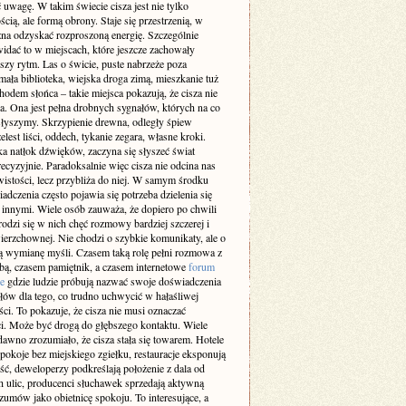
 uwagę. W takim świecie cisza jest nie tylko
cią, ale formą obrony. Staje się przestrzenią, w
żna odzyskać rozproszoną energię. Szczególnie
idać to w miejscach, które jeszcze zachowały
szy rytm. Las o świcie, puste nabrzeże poza
ała biblioteka, wiejska droga zimą, mieszkanie tuż
odem słońca – takie miejsca pokazują, że cisza nie
a. Ona jest pełna drobnych sygnałów, których na co
 słyszymy. Skrzypienie drewna, odległy śpiew
elest liści, oddech, tykanie zegara, własne kroki.
a natłok dźwięków, zaczyna się słyszeć świat
recyzyjnie. Paradoksalnie więc cisza nie odcina nas
istości, lecz przybliża do niej. W samym środku
adczenia często pojawia się potrzeba dzielenia się
z innymi. Wiele osób zauważa, że dopiero po chwili
rodzi się w nich chęć rozmowy bardziej szczerej i
ierzchownej. Nie chodzi o szybkie komunikaty, ale o
 wymianę myśli. Czasem taką rolę pełni rozmowa z
obą, czasem pamiętnik, a czasem internetowe
forum
e
gdzie ludzie próbują nazwać swoje doświadczenia
słów dla tego, co trudno uchwycić w hałaśliwej
ci. To pokazuje, że cisza nie musi oznaczać
i. Może być drogą do głębszego kontaktu. Wiele
dawno zrozumiało, że cisza stała się towarem. Hotele
pokoje bez miejskiego zgiełku, restauracje eksponują
ść, deweloperzy podkreślają położenie z dala od
h ulic, producenci słuchawek sprzedają aktywną
zumów jako obietnicę spokoju. To interesujące, a