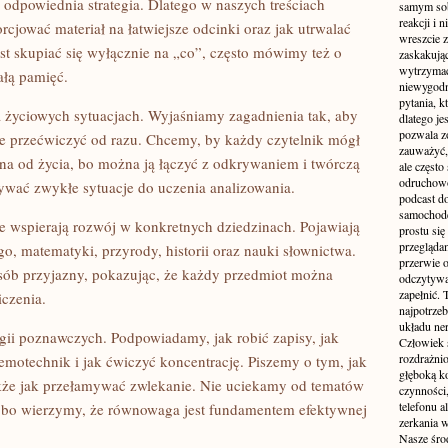
odpowiednia strategia. Dlatego w naszych treściach
samym sobą
reakcji i
cjować materiał na łatwiejsze odcinki oraz jak utrwalać
wreszcie 
st skupiać się wyłącznie na „co”, często mówimy też o
zaskakując
wytrzymać
ałą pamięć.
niewygodn
pytania, k
a życiowych sytuacjach. Wyjaśniamy zagadnienia tak, aby
dlatego je
pozwala z
ę je przećwiczyć od razu. Chcemy, by każdy czytelnik mógł
zauważyć, 
na od życia, bo można ją łączyć z odkrywaniem i twórczą
ale częst
odruchowo
ywać zwykłe sytuacje do uczenia analizowania.
podcast do
samochode
re wspierają rozwój w konkretnych dziedzinach. Pojawiają
prostu się
przegląda
go, matematyki, przyrody, historii oraz nauki słownictwa.
przerwie 
sób przyjazny, pokazując, że każdy przedmiot można
odczytywan
zapełnić.
iczenia.
najpotrzeb
układu ne
gii poznawczych. Podpowiadamy, jak robić zapisy, jak
Człowiek 
rozdrażnio
motechnik i jak ćwiczyć koncentrację. Piszemy o tym, jak
głęboką ko
akże jak przełamywać zwlekanie. Nie uciekamy od tematów
czynności,
telefonu 
w, bo wierzymy, że równowaga jest fundamentem efektywnej
zerkania w
Nasze śro