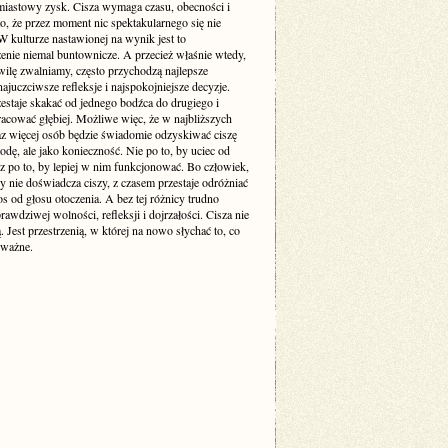
miastowy zysk. Cisza wymaga czasu, obecności i
o, że przez moment nic spektakularnego się nie
 kulturze nastawionej na wynik jest to
enie niemal buntownicze. A przecież właśnie wtedy,
wilę zwalniamy, często przychodzą najlepsze
ajuczciwsze refleksje i najspokojniejsze decyzje.
estaje skakać od jednego bodźca do drugiego i
racować głębiej. Możliwe więc, że w najbliższych
raz więcej osób będzie świadomie odzyskiwać ciszę
odę, ale jako konieczność. Nie po to, by uciec od
cz po to, by lepiej w nim funkcjonować. Bo człowiek,
y nie doświadcza ciszy, z czasem przestaje odróżniać
s od głosu otoczenia. A bez tej różnicy trudno
awdziwej wolności, refleksji i dojrzałości. Cisza nie
ą. Jest przestrzenią, w której na nowo słychać to, co
 ważne.