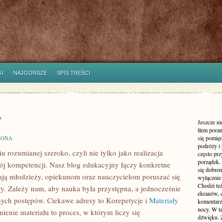
I
NAJGORSZE
SPIS TREŚCI
w
Jeszcze n
tłem poran
się pomię
ZONA
podróży i 
u rozumianej szeroko, czyli nie tylko jako realizacja
często pr
porządek. 
ój kompetencji. Nasz blog edukacyjny łączy konkretne
się dobre
ają młodzieży, opiekunom oraz nauczycielom poruszać się
wyłącznie
Chodzi te
y. Zależy nam, aby nauka była przystępna, a jednocześnie
ekranów, 
lnych postępów. Ciekawe adresy to Korepetycje i
Materiały
komentarzy
nocy. W ta
ienie materiału to proces, w którym liczy się
dźwięku. 