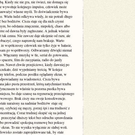
. Kiedy nic nie gra, nie świeci, nie domaga się
 nie wywołuje kolejnego impulsu, człowiek może
zauważyć własne myśli. To doświadczenie bywa
e. Wielu ludzi odkrywa wtedy, że nie potrafi długo
 bez bodźców. Cisza staje się dla nich czymś
ym, bo odsłania zmęczenie, niepokój, chaos albo
tóre od dawna były zagłuszane. A jednak właśnie
st tak cenna. Nie zawsze daje ukojenie od razu, ale
obaczyć, czego naprawdę nam brakuje. Warto
że współczesny człowiek nie tylko żyje w hałasie,
o sam go współtworzy. Odtwarzamy dźwięki niemal
. Włączamy muzykę w tle, serial do gotowania,
 spaceru, film do zasypiania, radio do jazdy
m. Nawet chwile przejściowe, kiedy dawniej po
 czekało, dziś wypełniamy treścią. W kolejce
my telefon, podczas posiłku oglądamy ekran, w
odpowiadamy na wiadomości. Cisza bywa
a jako pusta przestrzeń, którą natychmiast trzeba
 Tymczasem to właśnie ta pozorna pustka bywa
niejsza, bo daje szansę na regenerację przeciążonego
rwowego. Brak ciszy ma swoje konsekwencje.
stale narażony na nadmiar bodźców staje się
ny, szybciej się męczy, gorzej śpi i ma trudność z
ncentracją. Coraz trudniej skupić się na jednej
 przeczytać dłuższy tekst bez odruchu sprawdzania
albo prowadzić spokojną rozmowę bez pokusy
 ekran. To nie wynika wyłącznie ze słabej woli.
dowisko zostało zaprojektowane tak, by stale