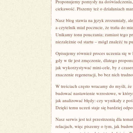
Proponujemy pomysły na doświadczenia, k
ciekawość. Piszemy też o działaniach ma
Nasz blog stawia na język zrozumiały, ale
a czytelnik miał poczucie, że trafia do mi
Unikamy tonu pouczania; zamiast tego p
niezależnie od startu – mógł znaleźć tu p
Opisujemy również proces uczenia się w 
gdy w tle jest zmęczenie, dlatego propon
jak wykorzystywać mini-cele, by z cza
znaczenie regeneracji, bo bez nich trudno
W treściach często wracamy do myśli, że
budować nastawienie wzrostowe, w którym 
jak analizować błędy: czy wynikały z poś
Dzięki temu uczeń staje się bardziej odpo
Nasz serwis jest też przestrzenią dla te
relacjach, więc piszemy o tym, jak budo