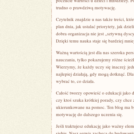
poczucie wartości u dzieci i młodzieży. P
trudno o prawdziwą motywację.
Czytelnik znajdzie u nas także treści, kt
plan dnia, jak ustalać priorytety, jak dz
dobra organizacja nie jest „sztywną dyscy
Dzięki temu nauka staje się bardziej mnie
Ważną wartością jest dla nas szeroka pe
nauczania, tylko pokazujemy różne ścieżk
Wierzymy, że każdy uczy się inaczej: jedn
najlepiej działają, gdy mogą dotknąć. D
wybrać to, co działa.
Całość tworzy opowieść o edukacji jako d
czy ktoś szuka krótkiej porady, czy chce z
ukierunkowane na pomoc. Ten blog ma być
motywację do dalszego uczenia się.
Jeśli traktujesz edukację jako ważny elem
siebie. Nasz serwis zachęca do budowani