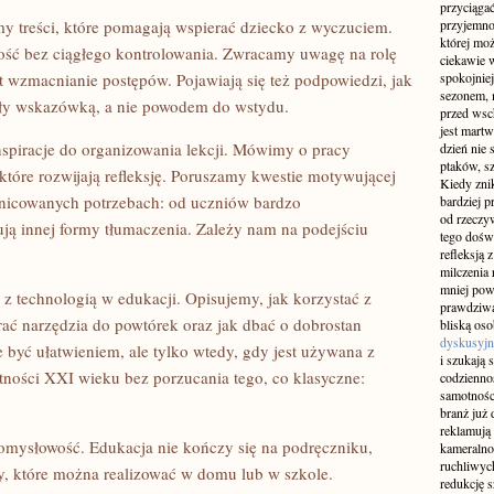
przyciągać
y treści, które pomagają wspierać dziecko z wyczuciem.
przyjemnoś
której mo
ść bez ciągłego kontrolowania. Zwracamy uwagę na rolę
ciekawie w
st wzmacnianie postępów. Pojawiają się też podpowiedzi, jak
spokojniej
sezonem, m
yły wskazówką, a nie powodem do wstydu.
przed wsch
jest martw
spiracje do organizowania lekcji. Mówimy o pracy
dzień nie
ptaków, sz
 które rozwijają refleksję. Poruszamy kwestie motywującej
Kiedy znik
óżnicowanych potrzebach: od uczniów bardzo
bardziej p
od rzeczyw
ją innej formy tłumaczenia. Zależy nam na podejściu
tego doświ
refleksją 
milczenia 
mniej pow
z technologią w edukacji. Opisujemy, jak korzystać z
prawdziwą
rać narzędzia do powtórek oraz jak dbać o dobrostan
bliską os
dyskusyjn
 być ułatwieniem, ale tylko wtedy, gdy jest używana z
i szukają 
ności XXI wieku bez porzucania tego, co klasyczne:
codziennoś
samotnośc
branż już 
reklamują 
omysłowość. Edukacja nie kończy się na podręczniku,
kameralno
ruchliwyc
ty, które można realizować w domu lub w szkole.
redukcję s