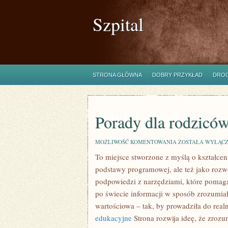
Szpital
STRONA GŁÓWNA
DOBRY PRZYKŁAD
DROG
Porady dla rodzicó
PORADY
MOŻLIWOŚĆ KOMENTOWANIA
ZOSTAŁA WYŁĄC
DLA
To miejsce stworzone z myślą o kształceni
RODZICÓW
podstawy programowej, ale też jako rozw
podpowiedzi z narzędziami, które pomag
po świecie informacji w sposób zrozumiał
wartościowa – tak, by prowadziła do rea
edukacyjne
Strona rozwija ideę, że zrozum