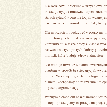
Dla rodziców i opiekunów przygotowujem
Pokazujemy, jak budować odpowiedzialno
stałych rytuałów oraz na to, jak ważne je
rozmawiać o niepowodzeniach tak, by b
Dla nauczycieli i pedagogów tworzymy in
projektowej, o tym, jak zadawać pytania,
komunikacji, a także pracy z klasą o zr
zaawansowanych po tych, którzy potrzebu
inkluzji, które buduje zdrową atmosferę.
Nie brakuje również tematów związanych 
platform w sposób bezpieczny, jak wybie
online. Wskazujemy, że technologia może
planem. Zachęcamy do rozwijania umiejęt
logiczną argumentację.
Ważnym elementem naszej narracji jest p
dlatego pokazujemy inspiracje na projek