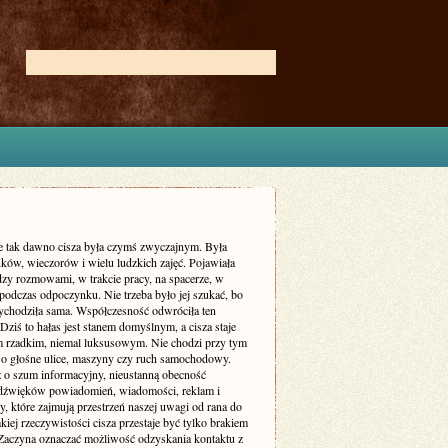
ie tak dawno cisza była czymś zwyczajnym. Była
ków, wieczorów i wielu ludzkich zajęć. Pojawiała
dzy rozmowami, w trakcie pracy, na spacerze, w
podczas odpoczynku. Nie trzeba było jej szukać, bo
zychodziła sama. Współczesność odwróciła ten
Dziś to hałas jest stanem domyślnym, a cisza staje
m rzadkim, niemal luksusowym. Nie chodzi przy tym
 o głośne ulice, maszyny czy ruch samochodowy.
ż o szum informacyjny, nieustanną obecność
dźwięków powiadomień, wiadomości, reklam i
, które zajmują przestrzeń naszej uwagi od rana do
kiej rzeczywistości cisza przestaje być tylko brakiem
Zaczyna oznaczać możliwość odzyskania kontaktu z