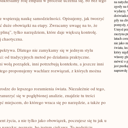
odkreślamy rolę empatii w procesie uczenia się, bo bez tego
na natych
zgody na t
wydarzy. W
doświadcz
óre wspierają naukę samodzielności. Opisujemy, jak tworzyć
gdy na ch
ielić duże obowiązki na etapy. Zwracamy uwagę na to, że
pomysły, n
Umysł prz
pliną”, tylko narzędziem, które daje większą kontrolę.
zaczyna p
j chaotyczna.
latach co
nie jako m
świata, le
rspektywa. Dlatego nie zamykamy się w jednym stylu
który nigd
i: od tradycyjnych metod po działania praktyczne.
własny gło
mówić o pr
i wolą porządek, inni potrzebują kontekstu, a jeszcze inni
jest pustk
latego proponujemy wachlarz rozwiązań, z których można
naprawdę
rodze do lepszego rozumienia świata. Niezależnie od tego,
anurzyć się w pogłębionej analizie, znajdzie tu treści
 miejscem, do którego wraca się po narzędzie, a także po
ent życia, a nie tylko jako obowiązek, poczujesz się tu jak u
a nawyku: poznaję, bo jestem ciekawy. To podejście