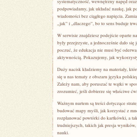
systematyczność, wewnętrzny napęd oraz 
podpowiadamy, jak układać naukę, jak por
wiadomości bez ciągłego napięcia. Zamia
„jak” i „dlaczego”, bo to sens buduje trw
W serwisie znajdziesz podejście oparte n
były przejrzyste, a jednocześnie dało si
poczuć, że edukacja nie musi być oderwa
aktywnością. Pokazujemy, jak wykorzyst
Duży nacisk kładziemy na materiały, któ
się u nas tematy z obszaru języka polskie
Zależy nam, aby poruszać te wątki w spo
zrozumieć, jeśli dobierze się właściwe ćw
Ważnym nurtem są treści dotyczące strate
budować mapy myśli, jak korzystać z mne
rozplanować powtórki do kartkówki, a t
trudniejszych, takich jak presja wynikó
nauki.