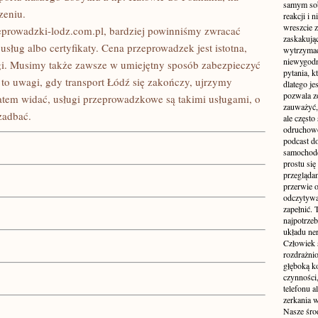
samym sobą
zeniu.
reakcji i
wreszcie 
eprowadzki-lodz.com.pl, bardziej powinniśmy zwracać
zaskakując
sług albo certyfikaty. Cena przeprowadzek jest istotna,
wytrzymać
niewygodn
ugi. Musimy także zawsze w umiejętny sposób zabezpieczyć
pytania, k
 to uwagi, gdy transport Łódź się zakończy, ujrzymy
dlatego je
pozwala z
tem widać, usługi przeprowadzkowe są takimi usługami, o
zauważyć, 
zadbać.
ale częst
odruchowo
podcast do
samochode
prostu się
przegląda
przerwie 
odczytywan
zapełnić.
najpotrzeb
układu ne
Człowiek 
rozdrażnio
głęboką ko
czynności,
telefonu 
zerkania w
Nasze śro