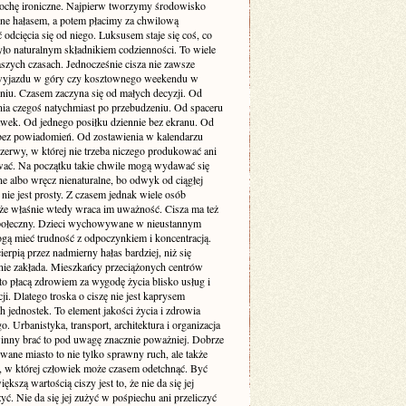
rochę ironiczne. Najpierw tworzymy środowisko
one hałasem, a potem płacimy za chwilową
odcięcia się od niego. Luksusem staje się coś, co
yło naturalnym składnikiem codzienności. To wiele
szych czasach. Jednocześnie cisza nie zawsze
yjazdu w góry czy kosztownego weekendu w
niu. Czasem zaczyna się od małych decyzji. Od
nia czegoś natychmiast po przebudzeniu. Od spaceru
awek. Od jednego posiłku dziennie bez ekranu. Od
bez powiadomień. Od zostawienia w kalendarzu
rzerwy, w której nie trzeba niczego produkować ani
ć. Na początku takie chwile mogą wydawać się
e albo wręcz nienaturalne, bo odwyk od ciągłej
 nie jest prosty. Z czasem jednak wiele osób
że właśnie wtedy wraca im uważność. Cisza ma też
ołeczny. Dzieci wychowywane w nieustannym
gą mieć trudność z odpoczynkiem i koncentracją.
ierpią przez nadmierny hałas bardziej, niż się
ie zakłada. Mieszkańcy przeciążonych centrów
to płacą zdrowiem za wygodę życia blisko usług i
i. Dlatego troska o ciszę nie jest kaprysem
 jednostek. To element jakości życia i zdrowia
o. Urbanistyka, transport, architektura i organizacja
inny brać to pod uwagę znacznie poważniej. Dobrze
wane miasto to nie tylko sprawny ruch, ale także
ń, w której człowiek może czasem odetchnąć. Być
ększą wartością ciszy jest to, że nie da się jej
yć. Nie da się jej zużyć w pośpiechu ani przeliczyć