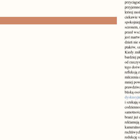
przyciągać
przyjemnoś
której mo
ciekawie w
spokojniej
sezonem, m
przed wsch
jest martw
dzień nie
ptaków, sz
Kiedy znik
bardziej p
od rzeczyw
tego doświ
refleksją 
milczenia 
mniej pow
prawdziwą
bliską os
dyskusyjn
i szukają 
codziennoś
samotnośc
branż już 
reklamują 
kameralno
ruchliwyc
redukcję s