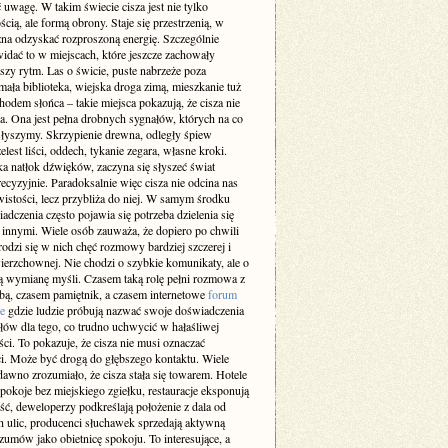
 uwagę. W takim świecie cisza jest nie tylko
cią, ale formą obrony. Staje się przestrzenią, w
żna odzyskać rozproszoną energię. Szczególnie
idać to w miejscach, które jeszcze zachowały
szy rytm. Las o świcie, puste nabrzeże poza
ała biblioteka, wiejska droga zimą, mieszkanie tuż
odem słońca – takie miejsca pokazują, że cisza nie
a. Ona jest pełna drobnych sygnałów, których na co
 słyszymy. Skrzypienie drewna, odległy śpiew
elest liści, oddech, tykanie zegara, własne kroki.
a natłok dźwięków, zaczyna się słyszeć świat
recyzyjnie. Paradoksalnie więc cisza nie odcina nas
istości, lecz przybliża do niej. W samym środku
adczenia często pojawia się potrzeba dzielenia się
z innymi. Wiele osób zauważa, że dopiero po chwili
rodzi się w nich chęć rozmowy bardziej szczerej i
ierzchownej. Nie chodzi o szybkie komunikaty, ale o
 wymianę myśli. Czasem taką rolę pełni rozmowa z
obą, czasem pamiętnik, a czasem internetowe
forum
e
gdzie ludzie próbują nazwać swoje doświadczenia
słów dla tego, co trudno uchwycić w hałaśliwej
ci. To pokazuje, że cisza nie musi oznaczać
i. Może być drogą do głębszego kontaktu. Wiele
dawno zrozumiało, że cisza stała się towarem. Hotele
pokoje bez miejskiego zgiełku, restauracje eksponują
ść, deweloperzy podkreślają położenie z dala od
h ulic, producenci słuchawek sprzedają aktywną
zumów jako obietnicę spokoju. To interesujące, a