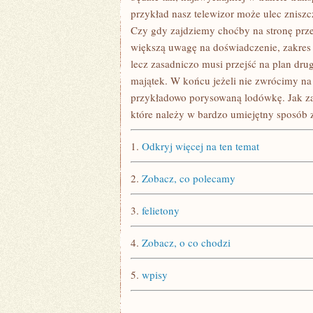
przykład nasz telewizor może ulec zniszc
Czy gdy zajdziemy choćby na stronę prz
większą uwagę na doświadczenie, zakres u
lecz zasadniczo musi przejść na plan dr
majątek. W końcu jeżeli nie zwrócimy na
przykładowo porysowaną lodówkę. Jak za
które należy w bardzo umiejętny sposób 
1.
Odkryj więcej na ten temat
2.
Zobacz, co polecamy
3.
felietony
4.
Zobacz, o co chodzi
5.
wpisy