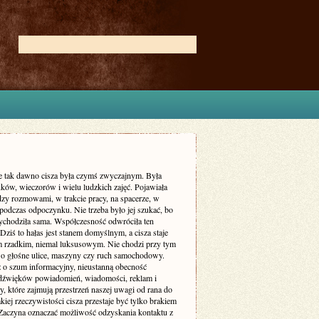
ie tak dawno cisza była czymś zwyczajnym. Była
ków, wieczorów i wielu ludzkich zajęć. Pojawiała
dzy rozmowami, w trakcie pracy, na spacerze, w
podczas odpoczynku. Nie trzeba było jej szukać, bo
zychodziła sama. Współczesność odwróciła ten
Dziś to hałas jest stanem domyślnym, a cisza staje
m rzadkim, niemal luksusowym. Nie chodzi przy tym
 o głośne ulice, maszyny czy ruch samochodowy.
ż o szum informacyjny, nieustanną obecność
dźwięków powiadomień, wiadomości, reklam i
, które zajmują przestrzeń naszej uwagi od rana do
kiej rzeczywistości cisza przestaje być tylko brakiem
Zaczyna oznaczać możliwość odzyskania kontaktu z