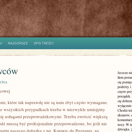
I
NAJGORSZE
SPIS TREŚCI
wców
Jeszcze n
tłem poran
się pomię
ZONA
podróży i 
kowej
często pr
porządek. 
się dobre
mi, które tak naprawdę nie są nam zbyt często wymagane.
wyłącznie
we wszystkich przypadkach trzeba w niezwykle umiejętny
Chodzi te
ekranów, 
 się usługami przeprowadzkowymi. Trzeba zwrócić większą
komentarzy
dź muszą być profesjonalnie przeprowadzone, bo jeśli nie
nocy. W ta
dźwięku. 
nsportu naszego dobytku z np. Katowic do Poznania, na