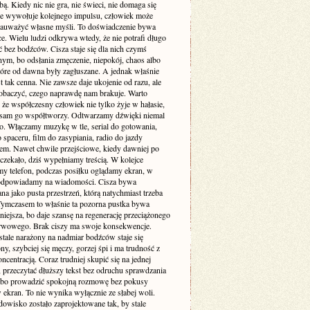
. Kiedy nic nie gra, nie świeci, nie domaga się
 nie wywołuje kolejnego impulsu, człowiek może
zauważyć własne myśli. To doświadczenie bywa
e. Wielu ludzi odkrywa wtedy, że nie potrafi długo
 bez bodźców. Cisza staje się dla nich czymś
ym, bo odsłania zmęczenie, niepokój, chaos albo
tóre od dawna były zagłuszane. A jednak właśnie
st tak cenna. Nie zawsze daje ukojenie od razu, ale
obaczyć, czego naprawdę nam brakuje. Warto
że współczesny człowiek nie tylko żyje w hałasie,
o sam go współtworzy. Odtwarzamy dźwięki niemal
. Włączamy muzykę w tle, serial do gotowania,
 spaceru, film do zasypiania, radio do jazdy
m. Nawet chwile przejściowe, kiedy dawniej po
 czekało, dziś wypełniamy treścią. W kolejce
my telefon, podczas posiłku oglądamy ekran, w
odpowiadamy na wiadomości. Cisza bywa
a jako pusta przestrzeń, którą natychmiast trzeba
 Tymczasem to właśnie ta pozorna pustka bywa
niejsza, bo daje szansę na regenerację przeciążonego
rwowego. Brak ciszy ma swoje konsekwencje.
stale narażony na nadmiar bodźców staje się
ny, szybciej się męczy, gorzej śpi i ma trudność z
ncentracją. Coraz trudniej skupić się na jednej
 przeczytać dłuższy tekst bez odruchu sprawdzania
albo prowadzić spokojną rozmowę bez pokusy
 ekran. To nie wynika wyłącznie ze słabej woli.
dowisko zostało zaprojektowane tak, by stale