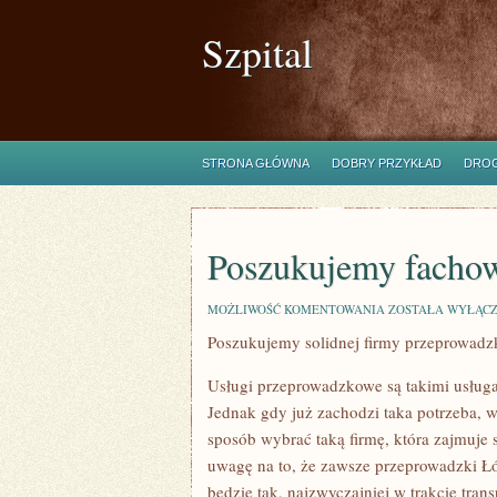
Szpital
STRONA GŁÓWNA
DOBRY PRZYKŁAD
DROG
Poszukujemy facho
POSZUKUJEMY
MOŻLIWOŚĆ KOMENTOWANIA
ZOSTAŁA WYŁĄC
FACHOWCÓW
Poszukujemy solidnej firmy przeprowadz
Usługi przeprowadzkowe są takimi usługa
Jednak gdy już zachodzi taka potrzeba, 
sposób wybrać taką firmę, która zajmuje
uwagę na to, że zawsze przeprowadzki Łó
będzie tak, najzwyczajniej w trakcie tra