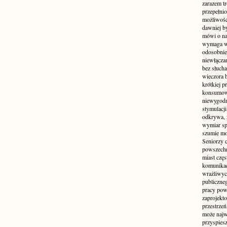
zarazem t
przepełni
możliwość 
dawniej b
mówi o na
wymaga w
odosobnie
niewłącza
bez słuch
wieczora 
krótkiej p
konsumowa
niewygodn
stymulacji
odkrywa, 
wymiar sp
szumie mo
Seniorzy c
powszechn
miast częs
komunikacj
wrażliwych
publiczneg
pracy pow
zaprojekto
przestrze
może najwi
przyspiesz