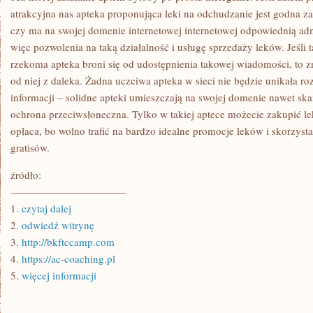
atrakcyjna nas apteka proponująca leki na odchudzanie jest godna z
czy ma na swojej domenie internetowej internetowej odpowiednią adno
więc pozwolenia na taką działalność i usługę sprzedaży leków. Jeśli t
rzekoma apteka broni się od udostępnienia takowej wiadomości, to zn
od niej z daleka. Żadna uczciwa apteka w sieci nie będzie unikała r
informacji – solidne apteki umieszczają na swojej domenie nawet ska
ochrona przeciwsłoneczna. Tylko w takiej aptece możecie zakupić le
opłaca, bo wolno trafić na bardzo idealne promocje leków i skorzyst
gratisów.
źródło:
———————————
1.
czytaj dalej
2.
odwiedź witrynę
3.
http://bkftccamp.com
4.
https://ac-coaching.pl
5.
więcej informacji