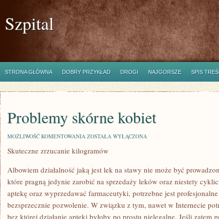
Szpital
STRONA GŁÓWNA
DOBRY PRZYKŁAD
DROGI
NAJGORSZE
SPIS TREŚ
Problemy skórne kobiet
PROBLEMY
MOŻLIWOŚĆ KOMENTOWANIA
ZOSTAŁA WYŁĄCZONA
SKÓRNE
Skuteczne zrzucanie kilogramów
KOBIET
Albowiem działalność jaką jest lek na stawy nie może być prowadz
które pragną jedynie zarobić na sprzedaży leków oraz niestety cykli
aptekę oraz wyprzedawać farmaceutyki, potrzebne jest profesjonalne
bezsprzecznie pozwolenie. W związku z tym, nawet w Internecie potr
bez której działanie apteki byłoby po prostu nielegalne. Jeśli zatem