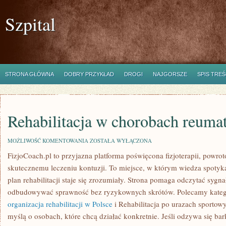
Szpital
STRONA GŁÓWNA
DOBRY PRZYKŁAD
DROGI
NAJGORSZE
SPIS TREŚ
Rehabilitacja w chorobach reuma
REHABILITACJA
MOŻLIWOŚĆ KOMENTOWANIA
ZOSTAŁA WYŁĄCZONA
W
FizjoCoach.pl to przyjazna platforma poświęcona fizjoterapii, powro
CHOROBACH
REUMATYCZNYCH
skutecznemu leczeniu kontuzji. To miejsce, w którym wiedza spotyk
plan rehabilitacji staje się zrozumiały. Strona pomaga odczytać sygna
odbudowywać sprawność bez ryzykownych skrótów. Polecamy kateg
organizacja rehabilitacji w Polsce
i Rehabilitacja po urazach sportowy
myślą o osobach, które chcą działać konkretnie. Jeśli odzywa się bark