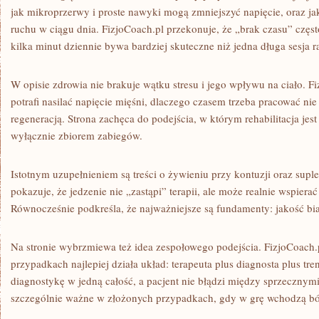
jak mikroprzerwy i proste nawyki mogą zmniejszyć napięcie, oraz j
ruchu w ciągu dnia. FizjoCoach.pl przekonuje, że „brak czasu” częs
kilka minut dziennie bywa bardziej skuteczne niż jedna długa sesja r
W opisie zdrowia nie brakuje wątku stresu i jego wpływu na ciało. Fi
potrafi nasilać napięcie mięśni, dlaczego czasem trzeba pracować nie 
regeneracją. Strona zachęca do podejścia, w którym rehabilitacja je
wyłącznie zbiorem zabiegów.
Istotnym uzupełnieniem są treści o żywieniu przy kontuzji oraz supl
pokazuje, że jedzenie nie „zastąpi” terapii, ale może realnie wspiera
Równocześnie podkreśla, że najważniejsze są fundamenty: jakość bia
Na stronie wybrzmiewa też idea zespołowego podejścia. FizjoCoach.p
przypadkach najlepiej działa układ: terapeuta plus diagnosta plus tre
diagnostykę w jedną całość, a pacjent nie błądzi między sprzecznymi 
szczególnie ważne w złożonych przypadkach, gdy w grę wchodzą ból