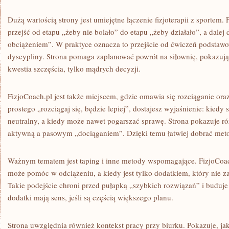
Dużą wartością strony jest umiejętne łączenie fizjoterapii z sportem.
przejść od etapu „żeby nie bolało” do etapu „żeby działało”, a dalej
obciążeniem”. W praktyce oznacza to przejście od ćwiczeń podstawo
dyscypliny. Strona pomaga zaplanować powrót na siłownię, pokazując
kwestia szczęścia, tylko mądrych decyzji.
FizjoCoach.pl jest także miejscem, gdzie omawia się rozciąganie or
prostego „rozciągaj się, będzie lepiej”, dostajesz wyjaśnienie: kied
neutralny, a kiedy może nawet pogarszać sprawę. Strona pokazuje r
aktywną a pasowym „dociąganiem”. Dzięki temu łatwiej dobrać meto
Ważnym tematem jest taping i inne metody wspomagające. FizjoCoac
może pomóc w odciążeniu, a kiedy jest tylko dodatkiem, który nie z
Takie podejście chroni przed pułapką „szybkich rozwiązań” i buduje 
dodatki mają sens, jeśli są częścią większego planu.
Strona uwzględnia również kontekst pracy przy biurku. Pokazuje, j