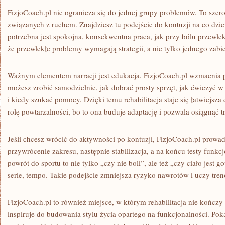
FizjoCoach.pl nie ogranicza się do jednej grupy problemów. To sz
związanych z ruchem. Znajdziesz tu podejście do kontuzji na co dzień
potrzebna jest spokojna, konsekwentna praca, jak przy bólu przewl
że przewlekłe problemy wymagają strategii, a nie tylko jednego zabi
Ważnym elementem narracji jest edukacja. FizjoCoach.pl wzmacnia 
możesz zrobić samodzielnie, jak dobrać prosty sprzęt, jak ćwiczyć
i kiedy szukać pomocy. Dzięki temu rehabilitacja staje się łatwiejsza
rolę powtarzalności, bo to ona buduje adaptację i pozwala osiągnąć tr
Jeśli chcesz wrócić do aktywności po kontuzji, FizjoCoach.pl prowad
przywrócenie zakresu, następnie stabilizacja, a na końcu testy funkc
powrót do sportu to nie tylko „czy nie boli”, ale też „czy ciało jest
serie, tempo. Takie podejście zmniejsza ryzyko nawrotów i uczy tre
FizjoCoach.pl to również miejsce, w którym rehabilitacja nie kończy 
inspiruje do budowania stylu życia opartego na funkcjonalności. Pok