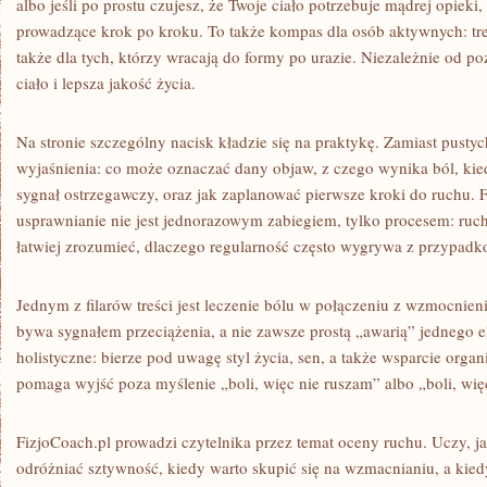
albo jeśli po prostu czujesz, że Twoje ciało potrzebuje mądrej opieki
prowadzące krok po kroku. To także kompas dla osób aktywnych: tre
także dla tych, którzy wracają do formy po urazie. Niezależnie od po
ciało i lepsza jakość życia.
Na stronie szczególny nacisk kładzie się na praktykę. Zamiast pustyc
wyjaśnienia: co może oznaczać dany objaw, z czego wynika ból, kied
sygnał ostrzegawczy, oraz jak zaplanować pierwsze kroki do ruchu. 
usprawnianie nie jest jednorazowym zabiegiem, tylko procesem: ruch
łatwiej zrozumieć, dlaczego regularność często wygrywa z przypadk
Jednym z filarów treści jest leczenie bólu w połączeniu z wzmocnien
bywa sygnałem przeciążenia, a nie zawsze prostą „awarią” jednego e
holistyczne: bierze pod uwagę styl życia, sen, a także wsparcie org
pomaga wyjść poza myślenie „boli, więc nie ruszam” albo „boli, więc
FizjoCoach.pl prowadzi czytelnika przez temat oceny ruchu. Uczy, j
odróżniać sztywność, kiedy warto skupić się na wzmacnianiu, a kiedy