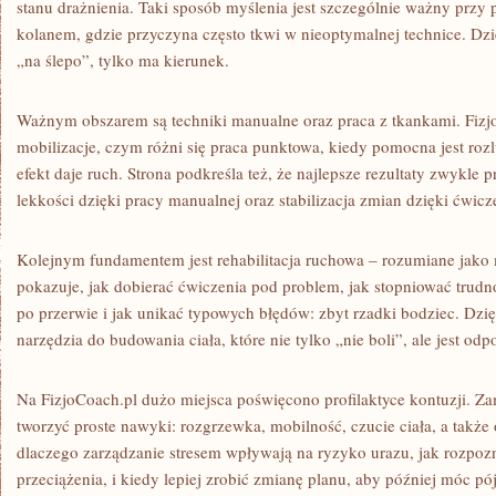
stanu drażnienia. Taki sposób myślenia jest szczególnie ważny przy
kolanem, gdzie przyczyna często tkwi w nieoptymalnej technice. Dzięk
„na ślepo”, tylko ma kierunek.
Ważnym obszarem są techniki manualne oraz praca z tkankami. FizjoC
mobilizacje, czym różni się praca punktowa, kiedy pomocna jest rozlu
efekt daje ruch. Strona podkreśla też, że najlepsze rezultaty zwykle 
lekkości dzięki pracy manualnej oraz stabilizacja zmian dzięki ćwi
Kolejnym fundamentem jest rehabilitacja ruchowa – rozumiane jako 
pokazuje, jak dobierać ćwiczenia pod problem, jak stopniować trudn
po przerwie i jak unikać typowych błędów: zbyt rzadki bodziec. Dzię
narzędzia do budowania ciała, które nie tylko „nie boli”, ale jest odp
Na FizjoCoach.pl dużo miejsca poświęcono profilaktyce kontuzji. Zami
tworzyć proste nawyki: rozgrzewka, mobilność, czucie ciała, a takż
dlaczego zarządzanie stresem wpływają na ryzyko urazu, jak rozpo
przeciążenia, i kiedy lepiej zrobić zmianę planu, aby później móc p