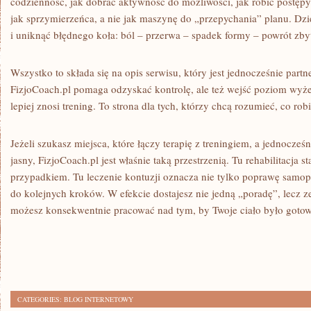
codzienność, jak dobrać aktywność do możliwości, jak robić postępy b
jak sprzymierzeńca, a nie jak maszynę do „przepychania” planu. Dzi
i uniknąć błędnego koła: ból – przerwa – spadek formy – powrót zby
Wszystko to składa się na opis serwisu, który jest jednocześnie par
FizjoCoach.pl pomaga odzyskać kontrolę, ale też wejść poziom wyżej
lepiej znosi trening. To strona dla tych, którzy chcą rozumieć, co robi
Jeżeli szukasz miejsca, które łączy terapię z treningiem, a jednocze
jasny, FizjoCoach.pl jest właśnie taką przestrzenią. Tu rehabilitacja st
przypadkiem. Tu leczenie kontuzji oznacza nie tylko poprawę samop
do kolejnych kroków. W efekcie dostajesz nie jedną „poradę”, lecz z
możesz konsekwentnie pracować nad tym, by Twoje ciało było gotow
CATEGORIES:
BLOG INTERNETOWY