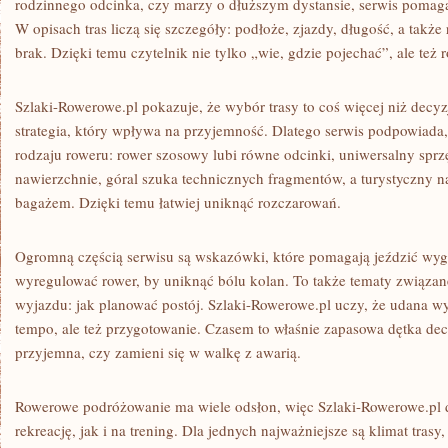
rodzinnego odcinka, czy marzy o dłuższym dystansie, serwis pomaga
W opisach tras liczą się szczegóły: podłoże, zjazdy, długość, a tak
brak. Dzięki temu czytelnik nie tylko „wie, gdzie pojechać”, ale też 
Szlaki-Rowerowe.pl pokazuje, że wybór trasy to coś więcej niż decy
strategia, który wpływa na przyjemność. Dlatego serwis podpowiada
rodzaju roweru: rower szosowy lubi równe odcinki, uniwersalny sprz
nawierzchnie, góral szuka technicznych fragmentów, a turystyczny naj
bagażem. Dzięki temu łatwiej uniknąć rozczarowań.
Ogromną częścią serwisu są wskazówki, które pomagają jeździć wygo
wyregulować rower, by uniknąć bólu kolan. To także tematy związa
wyjazdu: jak planować postój. Szlaki-Rowerowe.pl uczy, że udana wy
tempo, ale też przygotowanie. Czasem to właśnie zapasowa dętka de
przyjemna, czy zamieni się w walkę z awarią.
Rowerowe podróżowanie ma wiele odsłon, więc Szlaki-Rowerowe.pl 
rekreację, jak i na trening. Dla jednych najważniejsze są klimat trasy