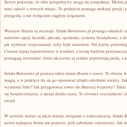
Serwis pokazuje, że obie perspektywy mogą się uzupełniać. Można j
mieć radość z nowych miejsc. To podejście pomaga uniknąć presji i
przygodą, a nie wyłącznie ciągłym ściganiem.
Ważnym filarem są recenzje. Szlaki-Rowerowe.pl pomaga odnaleźć si
mnóstwo opcji: liczniki, plecaki, spodenki, systemy bezdętkowe, a do
jak wybierać wyposażenie, żeby było sensowne. Nie każdy potrzeb
Czasem lepiej zainwestować w komfort, a resztę budżetu przeznaczyć 
pomagają zrozumieć, które akcesoria są realnie poprawiają jazdę, a 
Szlaki-Rowerowe.pl porusza także temat dbania o rower. To obszar, kt
magią, a w praktyce da się go opanować dzięki odrobinie wiedzy. Ja
wymienić linki? Jak przygotować rower do dłuższej wyprawy? Takie p
się bezpieczniejsza, a sprzęt działa ciszej. To również oszczędność:
awarii.
W serwisie ważne są także tematy związane z widocznością. Szlaki-
nawet najlepsza forma nie pomoże, jeśli zabraknie ostrożności. Jak d