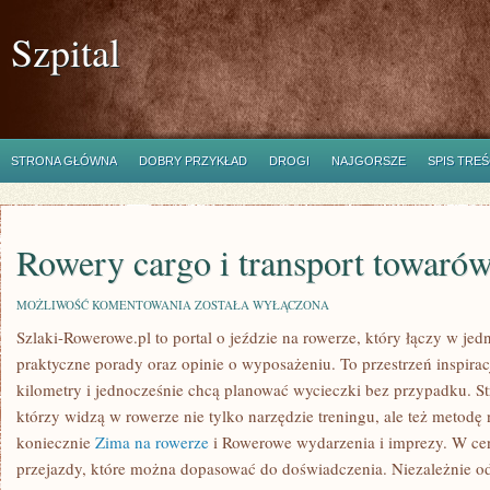
Szpital
STRONA GŁÓWNA
DOBRY PRZYKŁAD
DROGI
NAJGORSZE
SPIS TREŚ
Rowery cargo i transport towaró
ROWERY
MOŻLIWOŚĆ KOMENTOWANIA
ZOSTAŁA WYŁĄCZONA
CARGO
Szlaki-Rowerowe.pl to portal o jeździe na rowerze, który łączy w je
I
TRANSPORT
praktyczne porady oraz opinie o wyposażeniu. To przestrzeń inspiracj
TOWARÓW
kilometry i jednocześnie chcą planować wycieczki bez przypadku. Str
którzy widzą w rowerze nie tylko narzędzie treningu, ale też metod
koniecznie
Zima na rowerze
i Rowerowe wydarzenia i imprezy. W ce
przejazdy, które można dopasować do doświadczenia. Niezależnie od