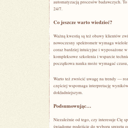
automatyzacją procesów badawczych. To
24/7.
Co jeszcze warto wiedzieć?
Ważną kwestią są też obawy klientów zwi
nowoczesny spektrometr wymaga wielolet
coraz bardziej intuicyjne i wyposażone w
kompleksowe szkolenia i wsparcie techn
początkowa nauka może wymagać czasu, al
Warto też zwrócić uwagę na trendy — roz
częściej wspomaga interpretację wyników
dokładniejszym.
Podsumowując…
Niezależnie od tego, czy interesuje Cię
świadome podejście do wyboru sprzętu ora