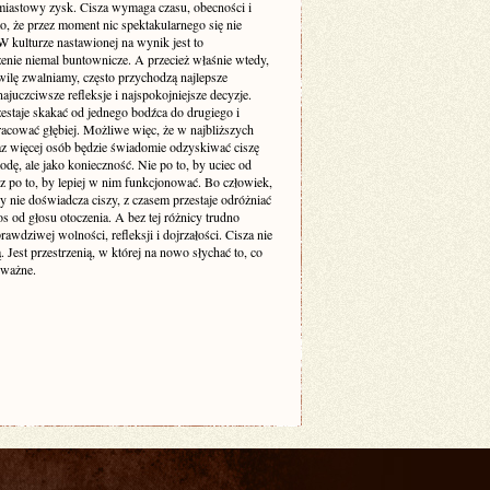
miastowy zysk. Cisza wymaga czasu, obecności i
o, że przez moment nic spektakularnego się nie
 kulturze nastawionej na wynik jest to
enie niemal buntownicze. A przecież właśnie wtedy,
wilę zwalniamy, często przychodzą najlepsze
ajuczciwsze refleksje i najspokojniejsze decyzje.
estaje skakać od jednego bodźca do drugiego i
racować głębiej. Możliwe więc, że w najbliższych
raz więcej osób będzie świadomie odzyskiwać ciszę
odę, ale jako konieczność. Nie po to, by uciec od
cz po to, by lepiej w nim funkcjonować. Bo człowiek,
y nie doświadcza ciszy, z czasem przestaje odróżniać
s od głosu otoczenia. A bez tej różnicy trudno
awdziwej wolności, refleksji i dojrzałości. Cisza nie
ą. Jest przestrzenią, w której na nowo słychać to, co
 ważne.