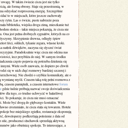
 uwagę. W takim świecie cisza jest nie tylko
cią, ale formą obrony. Staje się przestrzenią, w
żna odzyskać rozproszoną energię. Szczególnie
idać to w miejscach, które jeszcze zachowały
szy rytm. Las o świcie, puste nabrzeże poza
ała biblioteka, wiejska droga zimą, mieszkanie tuż
odem słońca – takie miejsca pokazują, że cisza nie
a. Ona jest pełna drobnych sygnałów, których na co
 słyszymy. Skrzypienie drewna, odległy śpiew
elest liści, oddech, tykanie zegara, własne kroki.
a natłok dźwięków, zaczyna się słyszeć świat
recyzyjnie. Paradoksalnie więc cisza nie odcina nas
istości, lecz przybliża do niej. W samym środku
adczenia często pojawia się potrzeba dzielenia się
z innymi. Wiele osób zauważa, że dopiero po chwili
rodzi się w nich chęć rozmowy bardziej szczerej i
ierzchownej. Nie chodzi o szybkie komunikaty, ale o
 wymianę myśli. Czasem taką rolę pełni rozmowa z
obą, czasem pamiętnik, a czasem internetowe
forum
e
gdzie ludzie próbują nazwać swoje doświadczenia
słów dla tego, co trudno uchwycić w hałaśliwej
ci. To pokazuje, że cisza nie musi oznaczać
i. Może być drogą do głębszego kontaktu. Wiele
dawno zrozumiało, że cisza stała się towarem. Hotele
pokoje bez miejskiego zgiełku, restauracje eksponują
ść, deweloperzy podkreślają położenie z dala od
h ulic, producenci słuchawek sprzedają aktywną
zumów jako obietnicę spokoju. To interesujące, a