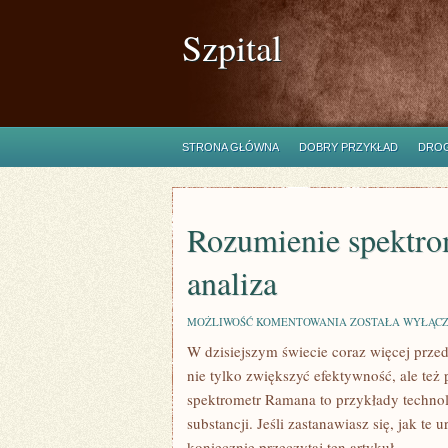
Szpital
STRONA GŁÓWNA
DOBRY PRZYKŁAD
DROG
Rozumienie spektr
analiza
ROZUMIENIE
MOŻLIWOŚĆ KOMENTOWANIA
ZOSTAŁA WYŁĄC
SPEKTROMETRU
W dzisiejszym świecie coraz więcej przed
NMR:
KOMPLEKSOWA
nie tylko zwiększyć efektywność, ale te
ANALIZA
spektrometr Ramana to przykłady technolo
substancji. Jeśli zastanawiasz się, jak t
koniecznie przeczytaj ten artykuł.