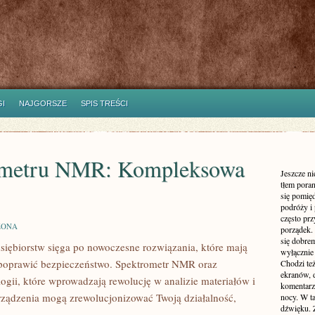
I
NAJGORSZE
SPIS TREŚCI
ometru NMR: Kompleksowa
Jeszcze n
tłem poran
się pomię
podróży i 
często pr
ZONA
porządek. 
się dobre
siębiorstw sięga po nowoczesne rozwiązania, które mają
wyłącznie
ż poprawić bezpieczeństwo. Spektrometr NMR oraz
Chodzi te
ekranów, 
gii, które wprowadzają rewolucję w analizie materiałów i
komentarzy
e urządzenia mogą zrewolucjonizować Twoją działalność,
nocy. W ta
dźwięku. 