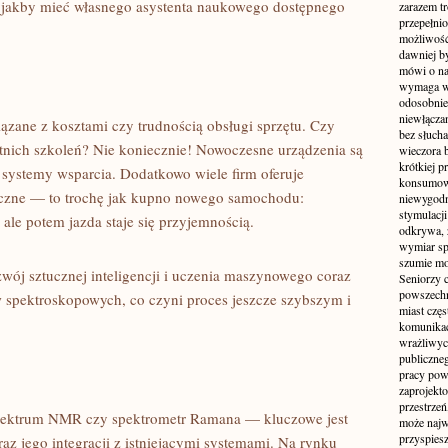
 jakby mieć własnego asystenta naukowego dostępnego
zarazem t
przepełni
możliwość 
dawniej b
mówi o na
wymaga w
odosobnie
niewłącza
ązane z kosztami czy trudnością obsługi sprzętu. Czy
bez słuch
nich szkoleń? Nie koniecznie! Nowoczesne urządzenia są
wieczora 
krótkiej p
 systemy wsparcia. Dodatkowo wiele firm oferuje
konsumowa
iczne — to trochę jak kupno nowego samochodu:
niewygodn
stymulacji
e potem jazda staje się przyjemnością.
odkrywa, 
wymiar sp
szumie mo
wój sztucznej inteligencji i uczenia maszynowego coraz
Seniorzy c
powszechn
 spektroskopowych, co czyni proces jeszcze szybszym i
miast częs
komunikacj
wrażliwych
publiczneg
pracy pow
zaprojekto
przestrze
 spektrum NMR czy spektrometr Ramana — kluczowe jest
może najwi
przyspiesz
z jego integracji z istniejącymi systemami. Na rynku