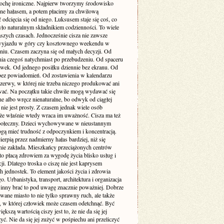
rochę ironiczne. Najpierw tworzymy środowisko
one hałasem, a potem płacimy za chwilową
odcięcia się od niego. Luksusem staje się coś, co
yło naturalnym składnikiem codzienności. To wiele
szych czasach. Jednocześnie cisza nie zawsze
yjazdu w góry czy kosztownego weekendu w
niu. Czasem zaczyna się od małych decyzji. Od
nia czegoś natychmiast po przebudzeniu. Od spaceru
awek. Od jednego posiłku dziennie bez ekranu. Od
bez powiadomień. Od zostawienia w kalendarzu
rzerwy, w której nie trzeba niczego produkować ani
ć. Na początku takie chwile mogą wydawać się
e albo wręcz nienaturalne, bo odwyk od ciągłej
 nie jest prosty. Z czasem jednak wiele osób
że właśnie wtedy wraca im uważność. Cisza ma też
ołeczny. Dzieci wychowywane w nieustannym
gą mieć trudność z odpoczynkiem i koncentracją.
ierpią przez nadmierny hałas bardziej, niż się
ie zakłada. Mieszkańcy przeciążonych centrów
to płacą zdrowiem za wygodę życia blisko usług i
i. Dlatego troska o ciszę nie jest kaprysem
 jednostek. To element jakości życia i zdrowia
o. Urbanistyka, transport, architektura i organizacja
inny brać to pod uwagę znacznie poważniej. Dobrze
wane miasto to nie tylko sprawny ruch, ale także
ń, w której człowiek może czasem odetchnąć. Być
ększą wartością ciszy jest to, że nie da się jej
yć. Nie da się jej zużyć w pośpiechu ani przeliczyć