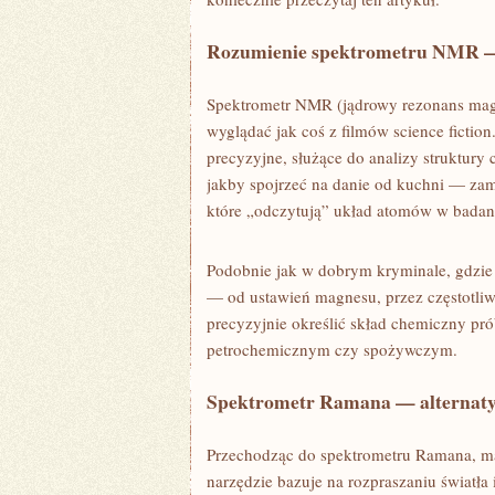
Rozumienie spektrometru NMR —
Spektrometr NMR (jądrowy rezonans magn
wyglądać jak coś z filmów science fiction
precyzyjne, służące do analizy struktur
jakby spojrzeć na danie od kuchni — zam
które „odczytują” układ atomów w badan
Podobnie jak w dobrym kryminale, gdzie 
— od ustawień magnesu, przez częstotliw
precyzyjnie określić skład chemiczny pr
petrochemicznym czy spożywczym.
Spektrometr Ramana — alternaty
Przechodząc do spektrometru Ramana, ma
narzędzie bazuje na rozpraszaniu światła 