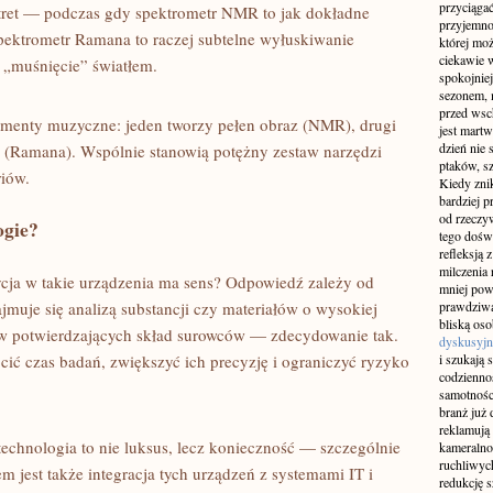
przyciągać
tret — podczas gdy spektrometr NMR to jak dokładne
przyjemnoś
 spektrometr Ramana to raczej subtelne wyłuskiwanie
której mo
ciekawie w
e „muśnięcie” światłem.
spokojniej
sezonem, m
przed wsch
rumenty muzyczne: jeden tworzy pełen obraz (NMR), drugi
jest martw
dzień nie
 (Ramana). Wspólnie stanowią potężny zestaw narzędzi
ptaków, sz
riów.
Kiedy znik
bardziej p
od rzeczyw
ogie?
tego doświ
refleksją 
milczenia 
ycja w takie urządzenia ma sens? Odpowiedź zależy od
mniej pow
zajmuje się analizą substancji czy materiałów o wysokiej
prawdziwą
bliską os
ów potwierdzających skład surowców — zdecydowanie tak.
dyskusyjn
ić czas badań, zwiększyć ich precyzję i ograniczyć ryzyko
i szukają 
codziennoś
samotnośc
branż już 
reklamują 
 technologia to nie luksus, lecz konieczność — szczególnie
kameralno
ruchliwyc
 jest także integracja tych urządzeń z systemami IT i
redukcję s