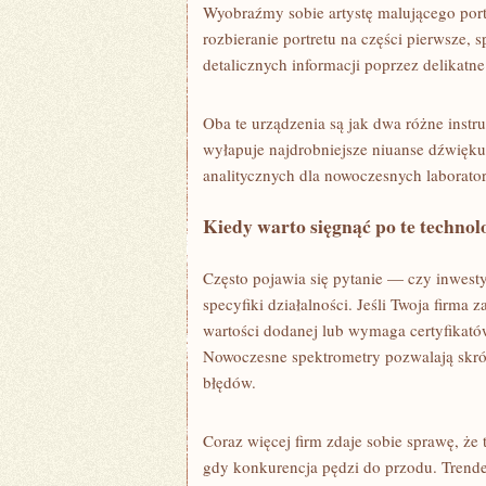
Wyobraźmy sobie artystę malującego por
rozbieranie portretu na części pierwsze,
detalicznych informacji poprzez delikatn
Oba te urządzenia są jak dwa różne inst
wyłapuje najdrobniejsze niuanse dźwięku
analitycznych dla nowoczesnych laborato
Kiedy warto sięgnąć po te technol
Często pojawia się pytanie — czy inwest
specyfiki działalności. Jeśli Twoja firma 
wartości dodanej lub wymaga certyfikat
Nowoczesne spektrometry pozwalają skróc
błędów.
Coraz więcej firm zdaje sobie sprawę, że
gdy konkurencja pędzi do przodu. Trendem