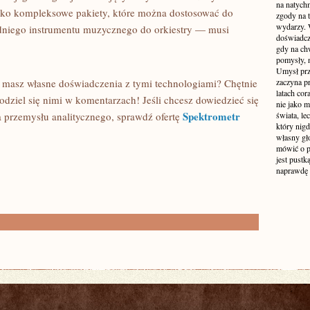
na natych
jako kompleksowe pakiety, które można dostosować do
zgody na t
wydarzy. W
dniego instrumentu muzycznego do orkiestry — musi
doświadcz
gdy na ch
pomysły, n
Umysł prz
 masz własne doświadczenia z tymi technologiami? Chętnie
zaczyna p
latach co
dziel się nimi w komentarzach! Jeśli chcesz dowiedzieć się
nie jako m
Spektrometr
 przemysłu analitycznego, sprawdź ofertę
świata, le
który nigd
własny gło
mówić o pr
jest pustk
naprawdę