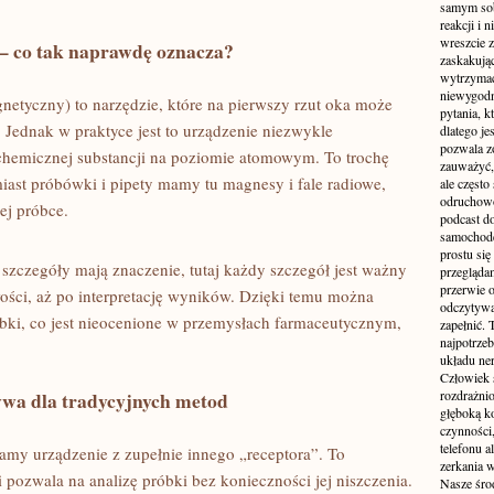
samym sobą
reakcji i
wreszcie 
 co tak naprawdę oznacza?
zaskakując
wytrzymać
niewygodn
etyczny) to narzędzie, które na pierwszy rzut oka może
pytania, k
. Jednak w praktyce jest to urządzenie niezwykle
dlatego je
pozwala z
y chemicznej substancji na poziomie atomowym. To trochę
zauważyć, 
iast próbówki i pipety mamy tu magnesy i fale radiowe,
ale częst
odruchowo
ej próbce.
podcast do
samochode
prostu się
szczegóły mają znaczenie, tutaj każdy szczegół jest ważny
przegląda
przerwie 
ości, aż po interpretację wyników. Dzięki temu można
odczytywan
óbki, co jest nieocenione w przemysłach farmaceutycznym,
zapełnić.
najpotrzeb
układu ne
Człowiek 
wa dla tradycyjnych metod
rozdrażnio
głęboką ko
czynności,
telefonu 
my urządzenie z zupełnie innego „receptora”. To
zerkania w
i pozwala na analizę próbki bez konieczności jej niszczenia.
Nasze śro