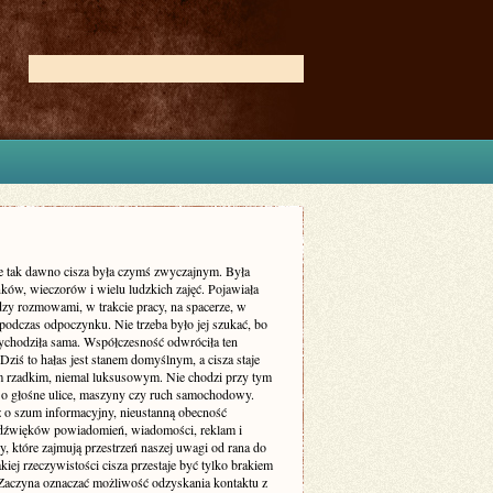
ie tak dawno cisza była czymś zwyczajnym. Była
ków, wieczorów i wielu ludzkich zajęć. Pojawiała
dzy rozmowami, w trakcie pracy, na spacerze, w
podczas odpoczynku. Nie trzeba było jej szukać, bo
zychodziła sama. Współczesność odwróciła ten
Dziś to hałas jest stanem domyślnym, a cisza staje
m rzadkim, niemal luksusowym. Nie chodzi przy tym
 o głośne ulice, maszyny czy ruch samochodowy.
ż o szum informacyjny, nieustanną obecność
dźwięków powiadomień, wiadomości, reklam i
, które zajmują przestrzeń naszej uwagi od rana do
kiej rzeczywistości cisza przestaje być tylko brakiem
Zaczyna oznaczać możliwość odzyskania kontaktu z