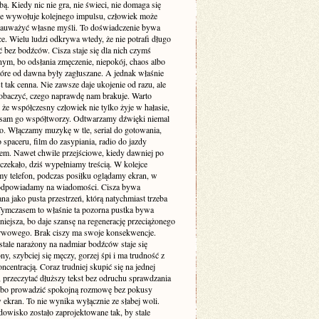
. Kiedy nic nie gra, nie świeci, nie domaga się
 nie wywołuje kolejnego impulsu, człowiek może
zauważyć własne myśli. To doświadczenie bywa
e. Wielu ludzi odkrywa wtedy, że nie potrafi długo
 bez bodźców. Cisza staje się dla nich czymś
ym, bo odsłania zmęczenie, niepokój, chaos albo
tóre od dawna były zagłuszane. A jednak właśnie
st tak cenna. Nie zawsze daje ukojenie od razu, ale
obaczyć, czego naprawdę nam brakuje. Warto
że współczesny człowiek nie tylko żyje w hałasie,
o sam go współtworzy. Odtwarzamy dźwięki niemal
. Włączamy muzykę w tle, serial do gotowania,
 spaceru, film do zasypiania, radio do jazdy
m. Nawet chwile przejściowe, kiedy dawniej po
 czekało, dziś wypełniamy treścią. W kolejce
my telefon, podczas posiłku oglądamy ekran, w
odpowiadamy na wiadomości. Cisza bywa
a jako pusta przestrzeń, którą natychmiast trzeba
 Tymczasem to właśnie ta pozorna pustka bywa
niejsza, bo daje szansę na regenerację przeciążonego
rwowego. Brak ciszy ma swoje konsekwencje.
stale narażony na nadmiar bodźców staje się
ny, szybciej się męczy, gorzej śpi i ma trudność z
ncentracją. Coraz trudniej skupić się na jednej
 przeczytać dłuższy tekst bez odruchu sprawdzania
albo prowadzić spokojną rozmowę bez pokusy
 ekran. To nie wynika wyłącznie ze słabej woli.
dowisko zostało zaprojektowane tak, by stale