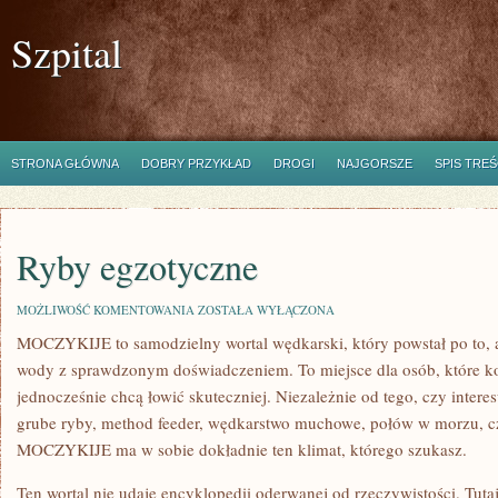
Szpital
STRONA GŁÓWNA
DOBRY PRZYKŁAD
DROGI
NAJGORSZE
SPIS TREŚ
Ryby egzotyczne
RYBY
MOŻLIWOŚĆ KOMENTOWANIA
ZOSTAŁA WYŁĄCZONA
EGZOTYCZNE
MOCZYKIJE to samodzielny wortal wędkarski, który powstał po to, 
wody z sprawdzonym doświadczeniem. To miejsce dla osób, które ko
jednocześnie chcą łowić skuteczniej. Niezależnie od tego, czy interes
grube ryby, method feeder, wędkarstwo muchowe, połów w morzu,
MOCZYKIJE ma w sobie dokładnie ten klimat, którego szukasz.
Ten wortal nie udaje encyklopedii oderwanej od rzeczywistości. Tutaj 