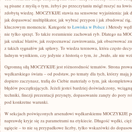
są pisane z myślą o tym, żebyś po przeczytaniu mógł ruszyć na łowi
zdobytą wiedzę. MOCZYKIJE stawia na sensowne wyjaśnienia: jak do
jak dopasować multiplikator, jak wybrać przypon i jak zbudować rig,
kluczowym momencie. Kategorie to
Łowiska w Polsce
i Metody wędk
nie tylko sprzęt. To także rozumienie zachowań ryb. Dlatego na MO
jak szukać blatów, jak rozpoznawać zawirowania, jak obserwować zm
z takich sygnałów jak spławy. To wiedza terenowa, która często dec
ładnym wynikiem, czy jedynie z historią o tym, że „brało, ale nie wzi
Ogromną siłą MOCZYKIJE jest różnorodność tematów. Strona prowad
wędkarskiego świata – od podstaw, po tematy dla tych, którzy mają j
dopiero zaczynasz, trafią do Ciebie materiały o tym, jak skompletow
błędów początkujących. Jeżeli jesteś bardziej doświadczony, wciągną
techniki, finezji prezentacji przynęty, dopasowaniu zanęty do pory r
pod konkretne warunki.
W sekcjach poświęconych arsenałowi wędkarskiemu MOCZYKIJE po
naprawdę kryje się za parametrami na etykiecie. Długość wędki, cię
ugięcie – to nie są przypadkowe liczby, tylko wskazówki do dopasow