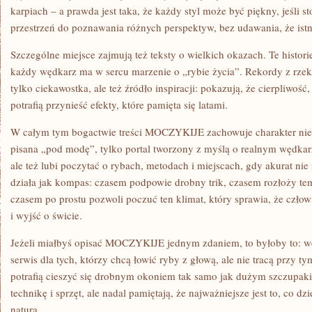
karpiach – a prawda jest taka, że każdy styl może być piękny, jeśli st
przestrzeń do poznawania różnych perspektyw, bez udawania, że istni
Szczególne miejsce zajmują też teksty o wielkich okazach. Te histori
każdy wędkarz ma w sercu marzenie o „rybie życia”. Rekordy z rzek, 
tylko ciekawostka, ale też źródło inspiracji: pokazują, że cierpliwo
potrafią przynieść efekty, które pamięta się latami.
W całym tym bogactwie treści MOCZYKIJE zachowuje charakter nieza
pisana „pod modę”, tylko portal tworzony z myślą o realnym wędkarz
ale też lubi poczytać o rybach, metodach i miejscach, gdy akurat ni
działa jak kompas: czasem podpowie drobny trik, czasem rozłoży tem
czasem po prostu pozwoli poczuć ten klimat, który sprawia, że czł
i wyjść o świcie.
Jeżeli miałbyś opisać MOCZYKIJE jednym zdaniem, to byłoby to: wę
serwis dla tych, którzy chcą łowić ryby z głową, ale nie tracą przy t
potrafią cieszyć się drobnym okoniem tak samo jak dużym szczupakie
technikę i sprzęt, ale nadal pamiętają, że najważniejsze jest to, co dz
naturą.