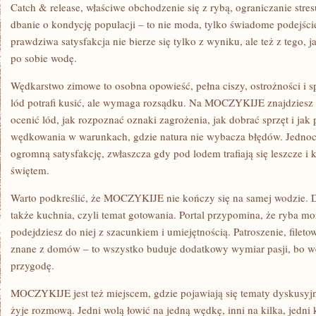
Catch & release, właściwe obchodzenie się z rybą, ograniczanie stre
dbanie o kondycję populacji – to nie moda, tylko świadome podej
prawdziwa satysfakcja nie bierze się tylko z wyniku, ale też z tego, 
po sobie wodę.
Wędkarstwo zimowe to osobna opowieść, pełna ciszy, ostrożności i s
lód potrafi kusić, ale wymaga rozsądku. Na MOCZYKIJE znajdziesz 
ocenić lód, jak rozpoznać oznaki zagrożenia, jak dobrać sprzęt i jak
wędkowania w warunkach, gdzie natura nie wybacza błędów. Jednocz
ogromną satysfakcję, zwłaszcza gdy pod lodem trafiają się leszcze i 
świętem.
Warto podkreślić, że MOCZYKIJE nie kończy się na samej wodzie. D
także kuchnia, czyli temat gotowania. Portal przypomina, że ryba m
podejdziesz do niej z szacunkiem i umiejętnością. Patroszenie, fileto
znane z domów – to wszystko buduje dodatkowy wymiar pasji, bo wę
przygodę.
MOCZYKIJE jest też miejscem, gdzie pojawiają się tematy dyskusyj
żyje rozmową. Jedni wolą łowić na jedną wędkę, inni na kilka, jedni 