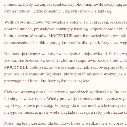
momentu, kiedy szczupak, sandacz czy okoń naprawdę zaczynają żer
zamiast rzucać „gdzie popadnie”, zaczynasz łowić z taktyką.
Wędkarstwo muchowe wprowadza z kolei w świat precyzji, lekkości i
dobrana mucha, prawidłowo nawinięty backing, odpowiednie linki i p
budują pewność rzutów. MOCZYKIJE potrafi opowiedzieć o tym tak, 
jednocześnie dać solidną porcję konkretów dla tych, którzy chcą wejś
Nie brakuje również wątków związanych z miejscówkami. Polska wod
jeziora, starorzecza, żwirownie, zbiorniki zaporowe. Każde środowis
MOCZYKIJE podkreśla, że warto rozumieć, jak zachowują się ryby w
pory roku i warunków. Wędkarz, który potrafi myśleć o wodzie jak
przewagę nad kimś, kto liczy tylko na szczęście.
Ciekawą warstwą portalu są teksty o podróżach wędkarskich. Bo czas
lokalny staw czy rzeka. Wtedy pojawiają się marzenia o egzotycz
wątki wyjazdowe pokazują, że przygoda może mieć wiele twarzy: od
nietypowe miejsca, gdzie woda wygląda inaczej, a ryby potrafią zask
Portal ma też przestrzeń dla tematów, które w wędkarstwie są coraz 