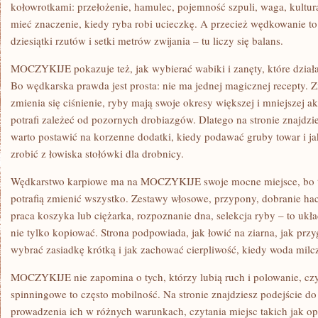
kołowrotkami: przełożenie, hamulec, pojemność szpuli, waga, kultur
mieć znaczenie, kiedy ryba robi ucieczkę. A przecież wędkowanie to
dziesiątki rzutów i setki metrów zwijania – tu liczy się balans.
MOCZYKIJE pokazuje też, jak wybierać wabiki i zanęty, które działa
Bo wędkarska prawda jest prosta: nie ma jednej magicznej recepty. Zm
zmienia się ciśnienie, ryby mają swoje okresy większej i mniejszej a
potrafi zależeć od pozornych drobiazgów. Dlatego na stronie znajdzie
warto postawić na korzenne dodatki, kiedy podawać gruby towar i ja
zrobić z łowiska stołówki dla drobnicy.
Wędkarstwo karpiowe ma na MOCZYKIJE swoje mocne miejsce, bo to
potrafią zmienić wszystko. Zestawy włosowe, przypony, dobranie hac
praca koszyka lub ciężarka, rozpoznanie dna, selekcja ryby – to ukł
nie tylko kopiować. Strona podpowiada, jak łowić na ziarna, jak pr
wybrać zasiadkę krótką i jak zachować cierpliwość, kiedy woda milc
MOCZYKIJE nie zapomina o tych, którzy lubią ruch i polowanie, czy
spinningowe to często mobilność. Na stronie znajdziesz podejście 
prowadzenia ich w różnych warunkach, czytania miejsc takich jak op