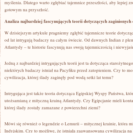
myślenia. ⁤Dlatego warto zgłębiać tajemnice‍ przeszłości, aby lepiej ⁢z
gotowym⁣ na‌ przyszłość.
Analiza najbardziej ⁣fascynujących teorii dotyczących ‌zaginionych ⁤
W ​dzisiejszym artykule pragniemy zgłębić tajemnicze teorie dotyczące
od lat intrygują badaczy na całym świecie. Od dawnych Indian⁣ z pl
Atlantydy‌ – te historie fascynują ‍nas swoją ⁤tajemniczością‍ i ​niewyj
Jedną z najbardziej intrygujących teorii jest‌ ta ​dotycząca ​starożytn
⁣niektórych badaczy‍ istniał na Pacyfiku przed zatopieniem. Czy to m
cywilizacja, której ślady zaginęły ⁤pod wodą setki lat ​temu?
Intrygująca jest​ także teoria dotycząca ​Egipskiej ⁣Wyspy Państwa, któr
utożsamianą z mityczną⁤ krainą Atlantydy.⁣ Czy Egipcjanie ​mieli kont
której ślady zostały‍ zamazane z ‍powierzchni ziemi?
Mówi⁣ się również‍ o⁤ legendzie o Lemurii – ‌mitycznej krainie, która‍ m
Indyjskim. Czy to możliwe, że istniała ⁢zaawansowana‌ cywilizacja 