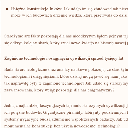
Potężne konstrukcje Inków:
Jak udało im się ‍zbudować tak niezw
⁤może w ich budowlach drzemie wiedza, która przetrwała do dzisi
Starożytne artefakty pozostają ⁤dla nas‌ nieodkrytym lądem ​pełnym 
się odkryć‍ kolejny ⁣skarb, który rzuci‌ nowe światło na historię naszej ‍
Zaginione technologie⁤ i osiągnięcia cywilizacji‍ sprzed tysięcy lat
Badania archeologiczne ‌oraz analizy naukowe pokazują, ⁢że staroży
technologiami i osiągnięciami, ⁤które dzisiaj mogą jawić się nam jak
tak naprawdę ‍były te zaginione technologie? Jak udało się⁣ staroży
zaawansowania, który wciąż⁤ pozostaje dla nas enigmatyczny?
Jedną ⁤z najbardziej fascynujących tajemnic‍ starożytnych cywilizacji 
ich potężne budowle. Gigantyczne ⁢piramidy, labirynty podziemnych
systemy⁣ irygacyjne budzą zdumienie współczesnych⁣ badaczy. ⁤Jak ud
monumentalne konstrukcje bez użycia nowoczesnej technologii?