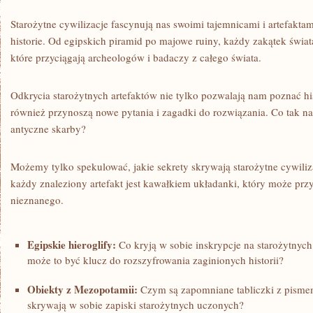
Starożytne cywilizacje fascynują nas swoimi tajemnicami i artefaktami
historie. Od egipskich piramid po majowe‍ ruiny, ⁢każdy zakątek świa
które przyciągają archeologów ⁢i badaczy z całego⁣ świata.
Odkrycia ⁢starożytnych artefaktów nie tylko pozwalają nam poznać hist
również przynoszą nowe pytania‍ i zagadki do rozwiązania. Co tak n
⁤antyczne skarby?
Możemy tylko spekulować, jakie sekrety ⁢skrywają starożytne cywilizac
każdy znaleziony artefakt jest kawałkiem ​układanki, który może przyc
nieznanego.
Egipskie hieroglify:
Co kryją w sobie inskrypcje na starożytnych
może to być klucz do⁤ rozszyfrowania⁤ zaginionych historii?
Obiekty z Mezopotamii:
Czym są zapomniane tabliczki ‌z pisme
skrywają w sobie zapiski ⁤starożytnych uczonych?