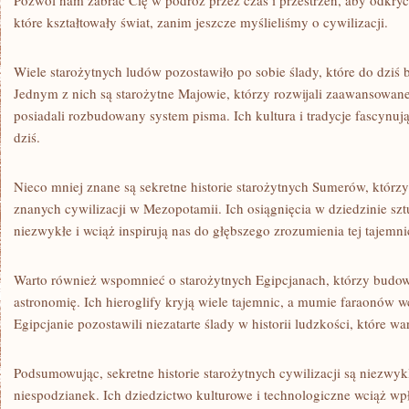
Pozwól nam⁤ zabrać Cię w ⁣podróż przez czas i przestrzeń, aby odkryć
które ⁢kształtowały⁤ świat, zanim ⁢jeszcze myślieliśmy o‍ cywilizacji.
Wiele starożytnych ludów pozostawiło ‌po sobie ślady, które ⁣do‌ dziś
Jednym z nich są starożytne Majowie, którzy rozwijali zaawansowane 
posiadali rozbudowany system pisma. Ich ⁣kultura i tradycje fascynuj
dziś.
Nieco mniej ‌znane są sekretne historie starożytnych Sumerów, którzy 
znanych cywilizacji w Mezopotamii. ⁣Ich osiągnięcia w dziedzinie sztuki
niezwykłe​ i​ wciąż inspirują nas do głębszego zrozumienia tej tajemni
Warto również ⁤wspomnieć o starożytnych Egipcjanach, ‍którzy budowal
astronomię. Ich hieroglify kryją​ wiele ⁣tajemnic, a⁤ mumie faraonów 
Egipcjanie pozostawili niezatarte ślady w historii⁢ ludzkości, które war
Podsumowując, sekretne historie starożytnych⁤ cywilizacji ⁣są niezwykl
niespodzianek. Ich dziedzictwo kulturowe i ‌technologiczne wciąż‍ wp