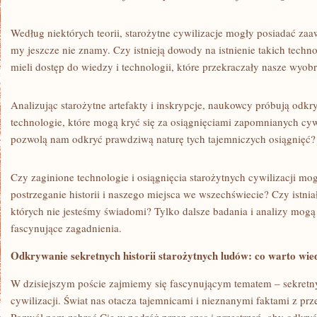
Według niektórych teorii, starożytne ‍cywilizacje mogły‍ posiadać⁤ z
my ​jeszcze nie ​znamy.​ Czy istnieją dowody ‌na istnienie takich⁢ techno
mieli dostęp ⁤do wiedzy i technologii, które⁤ przekraczały nasze wyob
Analizując starożytne artefakty i inskrypcje, naukowcy próbują⁢ odkryć
technologie, które ⁤mogą kryć ⁢się⁣ za osiągnięciami zapomnianych cywi
pozwolą nam ‍odkryć ‌prawdziwą ⁢naturę tych tajemniczych osiągnięć?
Czy ‌zaginione technologie i osiągnięcia⁣ starożytnych cywilizacji m
postrzeganie​ historii i⁣ naszego miejsca we wszechświecie? Czy istni
których nie ⁢jesteśmy świadomi? Tylko dalsze‍ badania‌ i analizy mogą 
fascynujące zagadnienia.
Odkrywanie ⁣sekretnych​ historii starożytnych ludów:​ co⁣ warto wie
W dzisiejszym poście zajmiemy się fascynującym tematem – ​sekretny
cywilizacji. Świat⁤ nas otacza ⁣tajemnicami i‍ nieznanymi ‌faktami z‍ pr