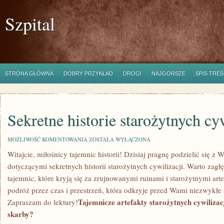
Szpital
STRONA GŁÓWNA
DOBRY PRZYKŁAD
DROGI
NAJGORSZE
SPIS TREŚ
Sekretne historie starożytnych cyw
SEKRETNE
MOŻLIWOŚĆ KOMENTOWANIA
ZOSTAŁA WYŁĄCZONA
HISTORIE
Witajcie, miłośnicy ⁢tajemnic ⁢historii!⁢ Dzisiaj pragnę‌ podzielić się‍
STAROŻYTNYCH
CYWILIZACJI
dotyczącymi sekretnych historii starożytnych cywilizacji.‍ Warto zagłęb
tajemnic, które kryją się ⁤za⁢ zrujnowanymi ruinami i starożytnymi art
podróż‍ przez czas i przestrzeń, która odkryje przed Wami niezwykłe 
Tajemnicze artefakty ​starożytnych cywilizacj
⁣Zapraszam do lektury!
skarby?