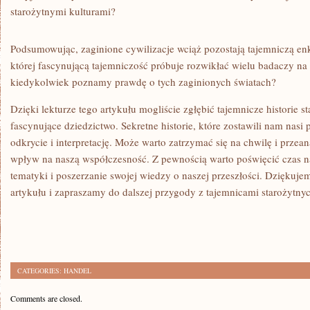
starożytnymi kulturami?
Podsumowując, zaginione cywilizacje wciąż⁢ pozostają tajemniczą enkla
której ​fascynującą tajemniczość próbuje rozwikłać​ wielu badaczy na⁤
kiedykolwiek ⁣poznamy prawdę o tych‍ zaginionych światach?
Dzięki lekturze‌ tego artykułu mogliście zgłębić tajemnicze historie sta
⁣fascynujące dziedzictwo. Sekretne historie, które ⁤zostawili nam⁢ nasi
odkrycie i interpretację. ‍Może ⁣warto zatrzymać się na chwilę i przea
wpływ na naszą‌ współczesność. Z pewnością⁢ warto poświęcić czas na
‌tematyki i poszerzanie‌ swojej wiedzy o naszej przeszłości. Dziękuje
artykułu i zapraszamy ⁢do dalszej przygody z tajemnicami starożytnyc
CATEGORIES:
HANDEL
Comments are closed.