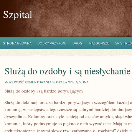
Szpital
STRONA GŁÓWNA
DOBRY PRZYKŁAD
DROGI
NAJGORSZE
SPIS TREŚ
Służą do ozdoby i są niesłychani
SŁUŻĄ
MOŻLIWOŚĆ KOMENTOWANIA
ZOSTAŁA WYŁĄCZONA
DO
Służą do ozdoby i są bardzo porywającym
OZDOBY
I
SĄ
Służą do dekoracji oraz są bardzo porywającym szczegółem każdej c
NIESŁYCHANIE
OLŚNIEWAJĄCYM
komunię, w następstwie tego zawsze są jednymi bardziej dominujący
dyscyplinie. Kolumny oraz style istnieją od czasów antyku, skąd właś
komunia, który podtrzymuje to piękno z nich wywodzące. Mają tu mi
architektoniczne, innymi słowy tzw. garbowane z „rowkami” dzięki 