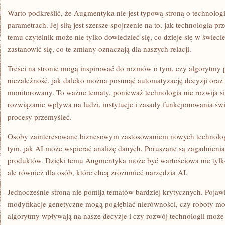
Warto podkreślić, że Augmentyka nie jest typową stroną o technolog
parametrach. Jej siłą jest szersze spojrzenie na to, jak technologia prze
temu czytelnik może nie tylko dowiedzieć się, co dzieje się w świeci
zastanowić się, co te zmiany oznaczają dla naszych relacji.
Treści na stronie mogą inspirować do rozmów o tym, czy algorytmy
niezależność, jak daleko można posunąć automatyzację decyzji oraz
monitorowany. To ważne tematy, ponieważ technologia nie rozwija s
rozwiązanie wpływa na ludzi, instytucje i zasady funkcjonowania ś
procesy przemyśleć.
Osoby zainteresowane biznesowym zastosowaniem nowych technologii 
tym, jak AI może wspierać analizę danych. Poruszane są zagadnien
produktów. Dzięki temu Augmentyka może być wartościowa nie tylko
ale również dla osób, które chcą zrozumieć narzędzia AI.
Jednocześnie strona nie pomija tematów bardziej krytycznych. Pojawia
modyfikacje genetyczne mogą pogłębiać nierówności, czy roboty mo
algorytmy wpływają na nasze decyzje i czy rozwój technologii może 