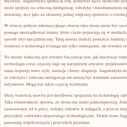
myślenia. Augmentyka spełnia tę rolę, ponieważ łączy społeczne pyt
może spojrzeć na sztuczną inteligencję, robotykę i transhumanizm ni
dziedziny, lecz jako na elementy jednej większej opowieści o ewolucj
W świecie pełnym informacyjnego chaosu taka strona może być szc
pomaga uporządkować tematy, które często pojawiają się w mediach
sposób zbyt specjalistyczny. Tutaj można znaleźć podejście bardziej
rozmowa o technologii wymaga nie tylko entuzjazmu, ale również z
Na stronie widoczna jest również fascynacja tym, jak innowacje wpły
technologia coraz częściej staje się narzędziem artystów, projektantó
sama inspiruje nowe style, narracje i formy ekspresji. Augmentyka d
że robotyka i sztuczna inteligencja nie muszą być tematami zarezer
inżynierów. Mogą być także częścią wyobraźni.
Dużą wartością serwisu jest możliwość spojrzenia na technologię zaró
Taka różnorodność sprawia, że strona nie nudzi jednostajnością. Jed
zastosowania AI w pracy, kolejny robotów w usługach, a jeszcze in
przyszłość człowieka ulepszonego technologicznie. Dzięki temu Au
panoramę współczesnych i przyszłych przemian.