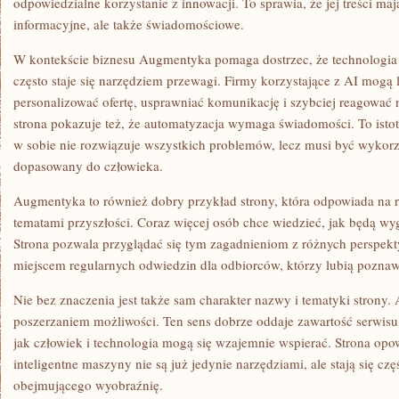
odpowiedzialne korzystanie z innowacji. To sprawia, że jej treści maj
informacyjne, ale także świadomościowe.
W kontekście biznesu Augmentyka pomaga dostrzec, że technologia n
często staje się narzędziem przewagi. Firmy korzystające z AI mogą 
personalizować ofertę, usprawniać komunikację i szybciej reagować 
strona pokazuje też, że automatyzacja wymaga świadomości. To isto
w sobie nie rozwiązuje wszystkich problemów, lecz musi być wyko
dopasowany do człowieka.
Augmentyka to również dobry przykład strony, która odpowiada na r
tematami przyszłości. Coraz więcej osób chce wiedzieć, jak będą wyg
Strona pozwala przyglądać się tym zagadnieniom z różnych perspekt
miejscem regularnych odwiedzin dla odbiorców, którzy lubią pozna
Nie bez znaczenia jest także sam charakter nazwy i tematyki strony.
poszerzaniem możliwości. Ten sens dobrze oddaje zawartość serwisu,
jak człowiek i technologia mogą się wzajemnie wspierać. Strona opo
inteligentne maszyny nie są już jedynie narzędziami, ale stają się c
obejmującego wyobraźnię.