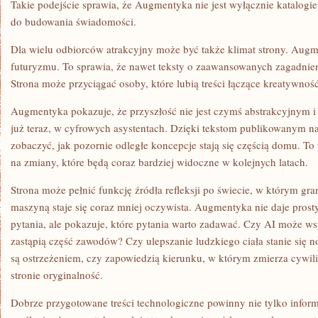
Takie podejście sprawia, że Augmentyka nie jest wyłącznie katalogi
do budowania świadomości.
Dla wielu odbiorców atrakcyjny może być także klimat strony. Augm
futuryzmu. To sprawia, że nawet teksty o zaawansowanych zagadnien
Strona może przyciągać osoby, które lubią treści łączące kreatywność
Augmentyka pokazuje, że przyszłość nie jest czymś abstrakcyjnym i 
już teraz, w cyfrowych asystentach. Dzięki tekstom publikowanym na
zobaczyć, jak pozornie odległe koncepcje stają się częścią domu. To
na zmiany, które będą coraz bardziej widoczne w kolejnych latach.
Strona może pełnić funkcję źródła refleksji po świecie, w którym gr
maszyną staje się coraz mniej oczywista. Augmentyka nie daje prost
pytania, ale pokazuje, które pytania warto zadawać. Czy AI może w
zastąpią część zawodów? Czy ulepszanie ludzkiego ciała stanie się
są ostrzeżeniem, czy zapowiedzią kierunku, w którym zmierza cywili
stronie oryginalność.
Dobrze przygotowane treści technologiczne powinny nie tylko infor