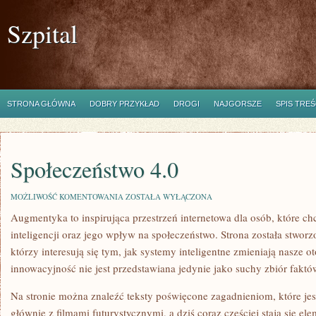
Szpital
STRONA GŁÓWNA
DOBRY PRZYKŁAD
DROGI
NAJGORSZE
SPIS TREŚ
Społeczeństwo 4.0
SPOŁECZEŃSTWO
MOŻLIWOŚĆ KOMENTOWANIA
ZOSTAŁA WYŁĄCZONA
4.0
Augmentyka to inspirująca przestrzeń internetowa dla osób, które c
inteligencji oraz jego wpływ na społeczeństwo. Strona została stworz
którzy interesują się tym, jak systemy inteligentne zmieniają nasze 
innowacyjność nie jest przedstawiana jedynie jako suchy zbiór faktó
Na stronie można znaleźć teksty poświęcone zagadnieniom, które jes
głównie z filmami futurystycznymi, a dziś coraz częściej stają się 