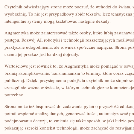
Czytelnik odwiedzający stronę może poczuć, że wchodzi do świata, 
wyobraźnię. To nie jest przypadkowy zbiór tekstów, lecz tematyczna
inteligentne systemy mogą kształtować następne dekady.
Augmentyka może zainteresować także osoby, które lubią zastanawi
postępu. Rozwój AI, robotyki i technologii rozszerzających możliwoś
praktyczne udogodnienia, ale również społeczne napięcia. Strona po
czemu jej przekaz jest bardziej dojrzały.
Wartościowe jest również to, że Augmentyka może pomagać w oswaja
brzmią skomplikowanie. transhumanizm to terminy, które coraz częśc
publicznej. Dzięki przystępnemu podejściu czytelnik może stopniow
szczególnie ważne w świecie, w którym technologiczne kompetencje s
potrzebne.
Strona może też inspirować do zadawania pytań o przyszłość edukacji.
potrafi wspierać analizę danych, generować treści, automatyzować p
podejmowaniu decyzji, to zmienia się także sposób, w jaki ludzie p
pokazując szeroki kontekst technologii, może zachęcać do rozwijania