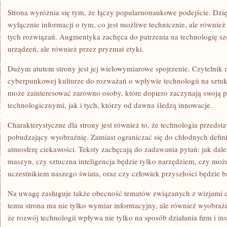
Strona wyróżnia się tym, że łączy popularnonaukowe podejście. Dzię
wyłącznie informacji o tym, co jest możliwe technicznie, ale również
tych rozwiązań. Augmentyka zachęca do patrzenia na technologię sze
urządzeń, ale również przez pryzmat etyki.
Dużym atutem strony jest jej wielowymiarowe spojrzenie. Czytelnik
cyberpunkowej kulturze do rozważań o wpływie technologii na szt
może zainteresować zarówno osoby, które dopiero zaczynają swoją 
technologicznymi, jak i tych, którzy od dawna śledzą innowacje.
Charakterystyczne dla strony jest również to, że technologia przedst
pobudzający wyobraźnię. Zamiast ograniczać się do chłodnych defin
atmosferę ciekawości. Teksty zachęcają do zadawania pytań: jak dal
maszyn, czy sztuczna inteligencja będzie tylko narzędziem, czy moż
uczestnikiem naszego świata, oraz czy człowiek przyszłości będzie b
Na uwagę zasługuje także obecność tematów związanych z wizjami cy
temu strona ma nie tylko wymiar informacyjny, ale również wyobra
że rozwój technologii wpływa nie tylko na sposób działania firm i insty