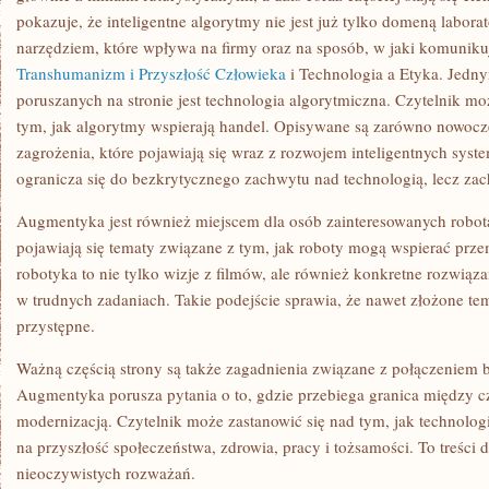
pokazuje, że inteligentne algorytmy nie jest już tylko domeną laborat
narzędziem, które wpływa na firmy oraz na sposób, w jaki komunik
Transhumanizm i Przyszłość Człowieka
i Technologia a Etyka. Jedn
poruszanych na stronie jest technologia algorytmiczna. Czytelnik moż
tym, jak algorytmy wspierają handel. Opisywane są zarówno nowocze
zagrożenia, które pojawiają się wraz z rozwojem inteligentnych syst
ogranicza się do bezkrytycznego zachwytu nad technologią, lecz za
Augmentyka jest również miejscem dla osób zainteresowanych robo
pojawiają się tematy związane z tym, jak roboty mogą wspierać prze
robotyka to nie tylko wizje z filmów, ale również konkretne rozwiąza
w trudnych zadaniach. Takie podejście sprawia, że nawet złożone tema
przystępne.
Ważną częścią strony są także zagadnienia związane z połączeniem bi
Augmentyka porusza pytania o to, gdzie przebiega granica między 
modernizacją. Czytelnik może zastanowić się nad tym, jak technol
na przyszłość społeczeństwa, zdrowia, pracy i tożsamości. To treści dl
nieoczywistych rozważań.