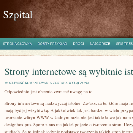
Szpital
STRONA GŁÓWNA
DOBRY PRZYKŁAD
DROGI
NAJGORSZE
SPIS TREŚ
Strony internetowe są wybitnie is
STRONY
MOŻLIWOŚĆ KOMENTOWANIA
ZOSTAŁA WYŁĄCZONA
INTERNETOWE
Odpowiednio jest obecnie zwracać uwagę na to
SĄ
WYBITNIE
ISTOTNE
Strony internetowe są nadzwyczaj istotne. Zwłaszcza te, które maja r
mają być jej wizytówką. A jakkolwiek tak jest bardzo w wielu przyp
tworzenie witryn WWW w żadnym razie nie jest takie łatwe jak nam 
designbox.pro. Sporo z nas ma jakieś pojęcie o tworzeniu stron. Ucz
studiach. Są to jednak jedynie podstawy tworzenia takich stron inte