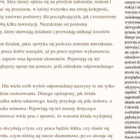
. Idea strony opiera się na prostym założeniu: remont i
samym sobą
reakcji i
 się procesem, w której wszystko ma swoją kolejność,
wreszcie 
 się zarówno podstawy dla początkujących, jak i rozszerzone
zaskakując
wytrzymać
obą kilka inwestycji. Niezależnie od poziomu
niewygodn
, które ułatwiają działanie i pozwalają uniknąć kosztów.
pytania, k
dlatego je
pozwala z
m działań, jakie spotyka się podczas remontu mieszkania.
zauważyć, 
 przez dobór narzędzi, aż po prace typowo wykonawcze,
ale częst
odruchowo
e zapraw oraz łączenie elementów. Pojawiają się też
podcast do
jlepszy sprzęt nie pomoże, jeśli zabraknie odpowiedniego
samochode
prostu się
przegląda
przerwie 
n. Dla wielu osób wybór odpowiedniej maszyny to nie tylko
odczytywan
zapełnić.
tkim zastosowania. Dlatego opisujemy, jak działa
najpotrzeb
dku młota udarowego, kiedy przydaje się piła stołowa, a
układu ne
Człowiek 
erka taśmowa. Pojawiają się też tematy dotyczące
rozdrażnio
atować wiele prac i sprawić, że warsztat działa wydajniej.
głęboką ko
czynności,
telefonu 
o decydują o tym, czy praca będzie lekka, czy stanie się
zerkania w
rtła, czym różnią się tarcze diamentowe, po co stosuje się
Nasze śro