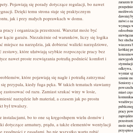
zarazem t
pety. Pojawiają się porady dotyczące regulacji, bo nawet
przepełni
nacji. Dzięki temu strona staje się praktycznym
możliwość 
dawniej b
ntu, jak i przy małych poprawkach w domu.
mówi o na
wymaga w
 pracy i organizacja przestrzeni. Warsztat może być
odosobnie
niewłącza
w kącie garażu. Niezależnie od warunków, liczy się logika
bez słuch
ać miejsce na narzędzia, jak dobierać walizki narzędziowe,
wieczora 
krótkiej p
yć zestawy, które ułatwiają szybkie rozpoczęcie pracy bez
konsumowa
ce nawet proste rozwiązania potrafią podnieść komfort i
niewygodn
stymulacji
odkrywa, 
wymiar sp
roblemów, które pojawiają się nagle i potrafią zatrzymać
szumie mo
Seniorzy c
za się przypala, kiedy fuga pęka. W takich tematach stawiamy
powszechn
ię zastosować od razu. Zamiast szukać winy w losie,
miast częs
komunikacj
mienić narzędzie lub materiał, a czasem jak po prostu
wrażliwych
t był trwalszy.
publiczneg
pracy pow
zaprojekto
 instalacjami, bo to one są kręgosłupem wielu domów i
przestrze
ki dotyczące armatury, prądu, a także elementów wentylacji
może najwi
przyspiesz
 zgodności z zasadami, bo nie wszystko warto robić