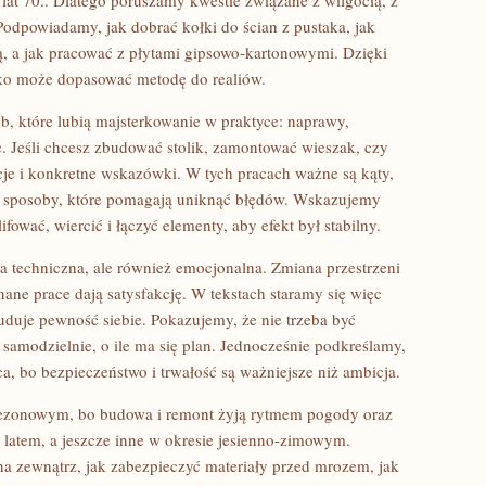
lat 70.. Dlatego poruszamy kwestie związane z wilgocią, z
dpowiadamy, jak dobrać kołki do ścian z pustaka, jak
głą, a jak pracować z płytami gipsowo-kartonowymi. Dzięki
ko może dopasować metodę do realiów.
ób, które lubią majsterkowanie w praktyce: naprawy,
e. Jeśli chcesz zbudować stolik, zamontować wieszak, czy
je i konkretne wskazówki. W tych pracach ważne są kąty,
i sposoby, które pomagają uniknąć błędów. Wskazujemy
lifować, wiercić i łączyć elementy, aby efekt był stabilny.
ia techniczna, ale również emocjonalna. Zmiana przestrzeni
ne prace dają satysfakcję. W tekstach staramy się więc
uduje pewność siebie. Pokazujemy, że nie trzeba być
modzielnie, o ile ma się plan. Jednocześnie podkreślamy,
a, bo bezpieczeństwo i trwałość są ważniejsze niż ambicja.
ezonowym, bo budowa i remont żyją rytmem pogody oraz
e latem, a jeszcze inne w okresie jesienno-zimowym.
a zewnątrz, jak zabezpieczyć materiały przed mrozem, jak