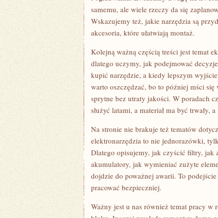
samemu, ale wiele rzeczy da się zaplanow
Wskazujemy też, jakie narzędzia są przyda
akcesoria, które ułatwiają montaż.
Kolejną ważną częścią treści jest temat
dlatego uczymy, jak podejmować decyzje,
kupić narzędzie, a kiedy lepszym wyjści
warto oszczędzać, bo to później mści się
sprytne bez utraty jakości. W poradach c
służyć latami, a materiał ma być trwały, a
Na stronie nie brakuje też tematów dotyc
elektronarzędzia to nie jednorazówki, tyl
Dlatego opisujemy, jak czyścić filtry, ja
akumulatory, jak wymieniać zużyte elem
dojdzie do poważnej awarii. To podejście
pracować bezpieczniej.
Ważny jest u nas również temat pracy w 