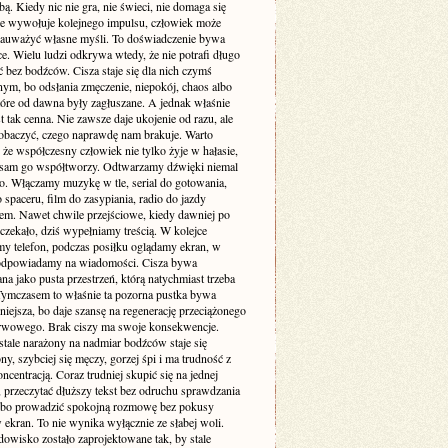
. Kiedy nic nie gra, nie świeci, nie domaga się
 nie wywołuje kolejnego impulsu, człowiek może
zauważyć własne myśli. To doświadczenie bywa
e. Wielu ludzi odkrywa wtedy, że nie potrafi długo
 bez bodźców. Cisza staje się dla nich czymś
ym, bo odsłania zmęczenie, niepokój, chaos albo
tóre od dawna były zagłuszane. A jednak właśnie
st tak cenna. Nie zawsze daje ukojenie od razu, ale
obaczyć, czego naprawdę nam brakuje. Warto
że współczesny człowiek nie tylko żyje w hałasie,
o sam go współtworzy. Odtwarzamy dźwięki niemal
. Włączamy muzykę w tle, serial do gotowania,
 spaceru, film do zasypiania, radio do jazdy
m. Nawet chwile przejściowe, kiedy dawniej po
 czekało, dziś wypełniamy treścią. W kolejce
my telefon, podczas posiłku oglądamy ekran, w
odpowiadamy na wiadomości. Cisza bywa
a jako pusta przestrzeń, którą natychmiast trzeba
 Tymczasem to właśnie ta pozorna pustka bywa
niejsza, bo daje szansę na regenerację przeciążonego
rwowego. Brak ciszy ma swoje konsekwencje.
stale narażony na nadmiar bodźców staje się
ny, szybciej się męczy, gorzej śpi i ma trudność z
ncentracją. Coraz trudniej skupić się na jednej
 przeczytać dłuższy tekst bez odruchu sprawdzania
albo prowadzić spokojną rozmowę bez pokusy
 ekran. To nie wynika wyłącznie ze słabej woli.
dowisko zostało zaprojektowane tak, by stale