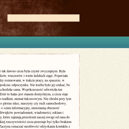
ie tak dawno cisza była czymś zwyczajnym. Była
ków, wieczorów i wielu ludzkich zajęć. Pojawiała
dzy rozmowami, w trakcie pracy, na spacerze, w
podczas odpoczynku. Nie trzeba było jej szukać, bo
zychodziła sama. Współczesność odwróciła ten
Dziś to hałas jest stanem domyślnym, a cisza staje
m rzadkim, niemal luksusowym. Nie chodzi przy tym
 o głośne ulice, maszyny czy ruch samochodowy.
ż o szum informacyjny, nieustanną obecność
dźwięków powiadomień, wiadomości, reklam i
, które zajmują przestrzeń naszej uwagi od rana do
kiej rzeczywistości cisza przestaje być tylko brakiem
Zaczyna oznaczać możliwość odzyskania kontaktu z