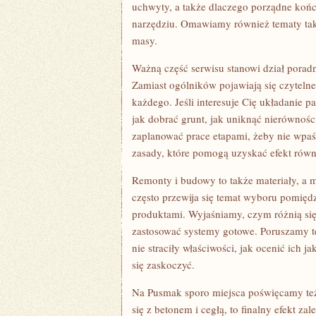
uchwyty, a także dlaczego porządne końc
narzędziu. Omawiamy również tematy takie
masy.
Ważną część serwisu stanowi dział poradn
Zamiast ogólników pojawiają się czyteln
każdego. Jeśli interesuje Cię układanie 
jak dobrać grunt, jak uniknąć nierówności.
zaplanować prace etapami, żeby nie wpaść
zasady, które pomogą uzyskać efekt równ
Remonty i budowy to także materiały, a 
często przewija się temat wyboru pomię
produktami. Wyjaśniamy, czym różnią się
zastosować systemy gotowe. Poruszamy t
nie straciły właściwości, jak ocenić ich 
się zaskoczyć.
Na Pusmak sporo miejsca poświęcamy te
się z betonem i cegłą, to finalny efekt z