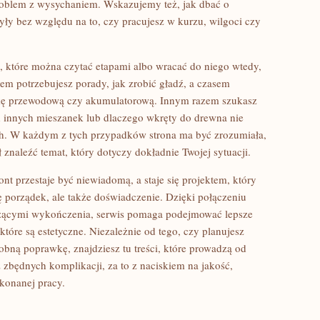
problem z wysychaniem. Wskazujemy też, jak dbać o
ły bez względu na to, czy pracujesz w kurzu, wilgoci czy
 które można czytać etapami albo wracać do niego wtedy,
em potrzebujesz porady, jak zrobić gładź, a czasem
fierkę przewodową czy akumulatorową. Innym razem szukasz
d innych mieszanek lub dlaczego wkręty do drewna nie
h. W każdym z tych przypadków strona ma być zrozumiała,
 znaleźć temat, który dotyczy dokładnie Twojej sytuacji.
nt przestaje być niewiadomą, a staje się projektem, który
ię porządek, ale także doświadczenie. Dzięki połączeniu
czącymi wykończenia, serwis pomaga podejmować lepsze
 które są estetyczne. Niezależnie od tego, czy planujesz
bną poprawkę, znajdziesz tu treści, które prowadzą od
z zbędnych komplikacji, za to z naciskiem na jakość,
konanej pracy.