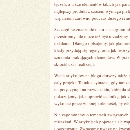
łączeń, a także elementów takich jak para
najlepszy produkt z czasem wymaga pielęg
wsparciem zarówno podczas dużego remo
Szczególne znaczenie ma u nas ergonomia
przestronny, ale może też być urządzony 
działania. Dlatego opisujemy, jak planow
kiedy przydają się regały, oraz jak tworz
szukania brakujących elementów. W prakty
skrócić czas realizacji.
Wiele artykułów na blogu dotyczy także p
cały projekt. To takie sytuacje, gdy tarc
na przyczynę i na rozwiązania, które da s
pokazujemy, jak poprawić technikę, jak z
wykonać pracę w innej kolejności, by efek
Nie zapominamy o tematach związanych z
mieszkań. W artykułach pojawiają się wąt
i ogrzewania. Zwracamy uwagę na kwestie