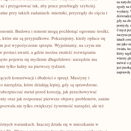
na natych
ać i przygotować tak, aby prace przebiegły szybciej.
zgody na t
wydarzy. W
tne przy takich zadaniach: mierniki, przyrządy do cięcia i
doświadcz
gdy na ch
pomysły, n
Umysł prz
 ekonomii. Budowa i remont mogą pochłonąć ogromne środki,
zaczyna p
 które nie są przypadkowe. Pokazujemy, kiedy opłaca się
latach co
nie jako m
em jest wypożyczenie sprzętu. Wyjaśniamy, na czym nie
świata, le
 w postaci awarii, a gdzie można znaleźć rozwiązania
który nigd
własny gło
zęsto pojawia się myślenie długofalowe: narzędzie ma
mówić o pr
 nie tylko ładny na pierwszy tydzień.
jest pustk
naprawdę
zących konserwacji i dbałości o sprzęt. Maszyny i
ko narzędzia, które działają lepiej, gdy są sprawdzone.
k zabezpieczać metal przed korozją, jak przechowywać
enty oraz jak rozpoznać pierwsze objawy problemów, zanim
 pozwala nie tylko zwiększyć żywotność narzędzi, ale też
różnych warunkach. Inaczej działa się w mieszkaniu w