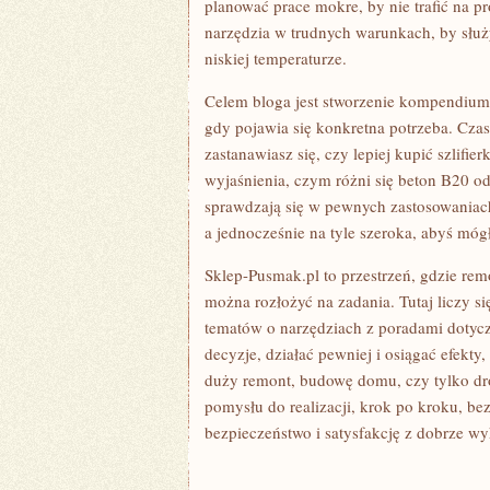
planować prace mokre, by nie trafić na 
narzędzia w trudnych warunkach, by służy
niskiej temperaturze.
Celem bloga jest stworzenie kompendium,
gdy pojawia się konkretna potrzeba. Czas
zastanawiasz się, czy lepiej kupić szli
wyjaśnienia, czym różni się beton B20 o
sprawdzają się w pewnych zastosowaniac
a jednocześnie na tyle szeroka, abyś mógł
Sklep-Pusmak.pl to przestrzeń, gdzie remo
można rozłożyć na zadania. Tutaj liczy s
tematów o narzędziach z poradami doty
decyzje, działać pewniej i osiągać efekty,
duży remont, budowę domu, czy tylko dro
pomysłu do realizacji, krok po kroku, be
bezpieczeństwo i satysfakcję z dobrze wy