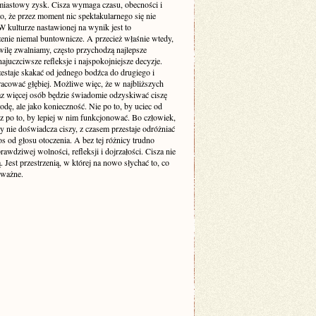
miastowy zysk. Cisza wymaga czasu, obecności i
o, że przez moment nic spektakularnego się nie
 kulturze nastawionej na wynik jest to
enie niemal buntownicze. A przecież właśnie wtedy,
wilę zwalniamy, często przychodzą najlepsze
ajuczciwsze refleksje i najspokojniejsze decyzje.
estaje skakać od jednego bodźca do drugiego i
racować głębiej. Możliwe więc, że w najbliższych
raz więcej osób będzie świadomie odzyskiwać ciszę
odę, ale jako konieczność. Nie po to, by uciec od
cz po to, by lepiej w nim funkcjonować. Bo człowiek,
y nie doświadcza ciszy, z czasem przestaje odróżniać
s od głosu otoczenia. A bez tej różnicy trudno
awdziwej wolności, refleksji i dojrzałości. Cisza nie
ą. Jest przestrzenią, w której na nowo słychać to, co
 ważne.