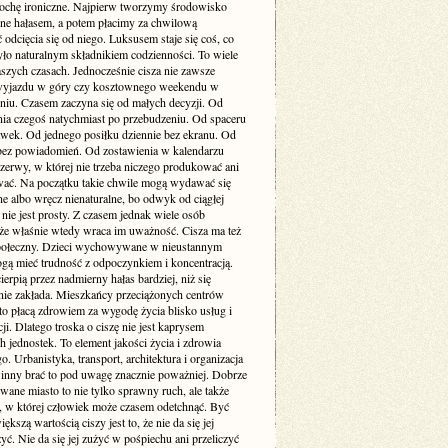
rochę ironiczne. Najpierw tworzymy środowisko
one hałasem, a potem płacimy za chwilową
odcięcia się od niego. Luksusem staje się coś, co
yło naturalnym składnikiem codzienności. To wiele
szych czasach. Jednocześnie cisza nie zawsze
yjazdu w góry czy kosztownego weekendu w
niu. Czasem zaczyna się od małych decyzji. Od
nia czegoś natychmiast po przebudzeniu. Od spaceru
awek. Od jednego posiłku dziennie bez ekranu. Od
bez powiadomień. Od zostawienia w kalendarzu
rzerwy, w której nie trzeba niczego produkować ani
ć. Na początku takie chwile mogą wydawać się
e albo wręcz nienaturalne, bo odwyk od ciągłej
 nie jest prosty. Z czasem jednak wiele osób
że właśnie wtedy wraca im uważność. Cisza ma też
ołeczny. Dzieci wychowywane w nieustannym
gą mieć trudność z odpoczynkiem i koncentracją.
ierpią przez nadmierny hałas bardziej, niż się
ie zakłada. Mieszkańcy przeciążonych centrów
to płacą zdrowiem za wygodę życia blisko usług i
i. Dlatego troska o ciszę nie jest kaprysem
 jednostek. To element jakości życia i zdrowia
o. Urbanistyka, transport, architektura i organizacja
inny brać to pod uwagę znacznie poważniej. Dobrze
wane miasto to nie tylko sprawny ruch, ale także
ń, w której człowiek może czasem odetchnąć. Być
ększą wartością ciszy jest to, że nie da się jej
yć. Nie da się jej zużyć w pośpiechu ani przeliczyć