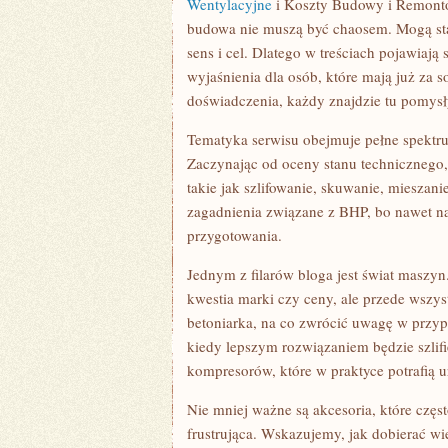
Wentylacyjne
i Koszty Budowy i Remontów
budowa nie muszą być chaosem. Mogą stać
sens i cel. Dlatego w treściach pojawiają
wyjaśnienia dla osób, które mają już za s
doświadczenia, każdy znajdzie tu pomysły
Tematyka serwisu obejmuje pełne spektru
Zaczynając od oceny stanu technicznego,
takie jak szlifowanie, skuwanie, mieszani
zagadnienia związane z BHP, bo nawet na
przygotowania.
Jednym z filarów bloga jest świat maszy
kwestia marki czy ceny, ale przede wszys
betoniarka, na co zwrócić uwagę w przypa
kiedy lepszym rozwiązaniem będzie szlifi
kompresorów, które w praktyce potrafią ur
Nie mniej ważne są akcesoria, które częst
frustrująca. Wskazujemy, jak dobierać wie