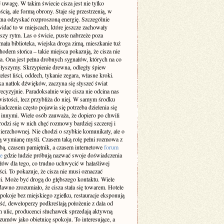
 uwagę. W takim świecie cisza jest nie tylko
cią, ale formą obrony. Staje się przestrzenią, w
żna odzyskać rozproszoną energię. Szczególnie
idać to w miejscach, które jeszcze zachowały
szy rytm. Las o świcie, puste nabrzeże poza
ała biblioteka, wiejska droga zimą, mieszkanie tuż
odem słońca – takie miejsca pokazują, że cisza nie
a. Ona jest pełna drobnych sygnałów, których na co
 słyszymy. Skrzypienie drewna, odległy śpiew
elest liści, oddech, tykanie zegara, własne kroki.
a natłok dźwięków, zaczyna się słyszeć świat
recyzyjnie. Paradoksalnie więc cisza nie odcina nas
istości, lecz przybliża do niej. W samym środku
adczenia często pojawia się potrzeba dzielenia się
z innymi. Wiele osób zauważa, że dopiero po chwili
rodzi się w nich chęć rozmowy bardziej szczerej i
ierzchownej. Nie chodzi o szybkie komunikaty, ale o
 wymianę myśli. Czasem taką rolę pełni rozmowa z
obą, czasem pamiętnik, a czasem internetowe
forum
e
gdzie ludzie próbują nazwać swoje doświadczenia
słów dla tego, co trudno uchwycić w hałaśliwej
ci. To pokazuje, że cisza nie musi oznaczać
i. Może być drogą do głębszego kontaktu. Wiele
dawno zrozumiało, że cisza stała się towarem. Hotele
pokoje bez miejskiego zgiełku, restauracje eksponują
ść, deweloperzy podkreślają położenie z dala od
h ulic, producenci słuchawek sprzedają aktywną
zumów jako obietnicę spokoju. To interesujące, a