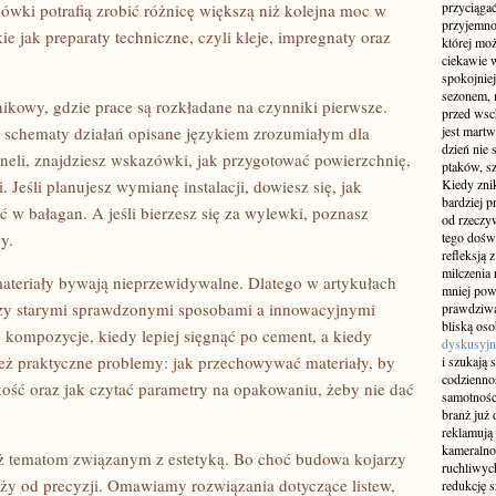
przyciągać
ówki potrafią zrobić różnicę większą niż kolejna moc w
przyjemnoś
 jak preparaty techniczne, czyli kleje, impregnaty oraz
której mo
ciekawie w
spokojniej
sezonem, m
ikowy, gdzie prace są rozkładane na czynniki pierwsze.
przed wsch
e schematy działań opisane językiem zrozumiałym dla
jest martw
dzień nie
paneli, znajdziesz wskazówki, jak przygotować powierzchnię,
ptaków, sz
 Jeśli planujesz wymianę instalacji, dowiesz się, jak
Kiedy znik
bardziej p
 w bałagan. A jeśli bierzesz się za wylewki, poznasz
od rzeczyw
y.
tego doświ
refleksją 
milczenia 
materiały bywają nieprzewidywalne. Dlatego w artykułach
mniej pow
dzy starymi sprawdzonymi sposobami a innowacyjnymi
prawdziwą
bliską os
 kompozycje, kiedy lepiej sięgnąć po cement, a kiedy
dyskusyjn
eż praktyczne problemy: jak przechowywać materiały, by
i szukają 
codziennoś
jakość oraz jak czytać parametry na opakowaniu, żeby nie dać
samotnośc
branż już 
reklamują 
kameralno
ż tematom związanym z estetyką. Bo choć budowa kojarzy
ruchliwyc
ależy od precyzji. Omawiamy rozwiązania dotyczące listew,
redukcję s