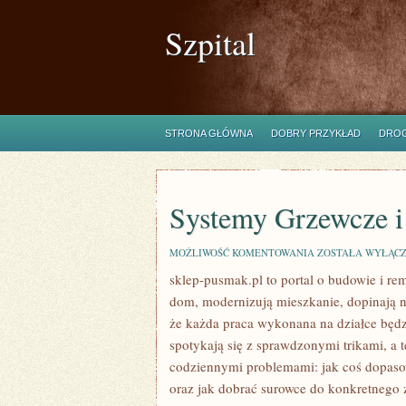
Szpital
STRONA GŁÓWNA
DOBRY PRZYKŁAD
DROG
Systemy Grzewcze i
SYSTEMY
MOŻLIWOŚĆ KOMENTOWANIA
ZOSTAŁA WYŁĄC
GRZEWCZE
sklep-pusmak.pl to portal o budowie i re
I
WENTYLACYJNE
dom, modernizują mieszkanie, dopinają n
że każda praca wykonana na działce będzi
spotykają się z sprawdzonymi trikami, a 
codziennymi problemami: jak coś dopaso
oraz jak dobrać surowce do konkretnego 