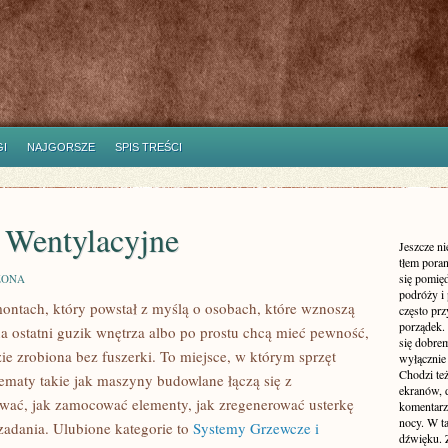
I
NAJGORSZE
SPIS TREŚCI
 Wentylacyjne
Jeszcze n
tłem poran
się pomię
ZONA
podróży i 
montach, który powstał z myślą o osobach, które wznoszą
często pr
porządek. 
a ostatni guzik wnętrza albo po prostu chcą mieć pewność,
się dobre
e zrobiona bez fuszerki. To miejsce, w którym sprzęt
wyłącznie
Chodzi te
tematy takie jak maszyny budowlane łączą się z
ekranów, 
wać, jak zamocować elementy, jak zregenerować usterkę
komentarzy
nocy. W ta
zadania. Ulubione kategorie to
Systemy Grzewcze i
dźwięku. 