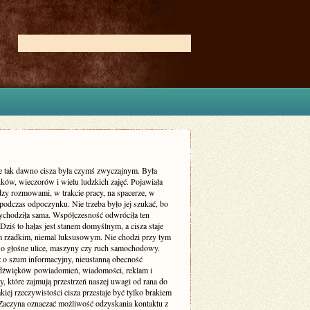
ie tak dawno cisza była czymś zwyczajnym. Była
ków, wieczorów i wielu ludzkich zajęć. Pojawiała
dzy rozmowami, w trakcie pracy, na spacerze, w
podczas odpoczynku. Nie trzeba było jej szukać, bo
zychodziła sama. Współczesność odwróciła ten
Dziś to hałas jest stanem domyślnym, a cisza staje
m rzadkim, niemal luksusowym. Nie chodzi przy tym
 o głośne ulice, maszyny czy ruch samochodowy.
ż o szum informacyjny, nieustanną obecność
dźwięków powiadomień, wiadomości, reklam i
, które zajmują przestrzeń naszej uwagi od rana do
kiej rzeczywistości cisza przestaje być tylko brakiem
Zaczyna oznaczać możliwość odzyskania kontaktu z