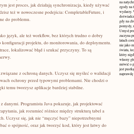
na natych
zym jest proces, jak działają synchronizacja, kiedy używać
zgody na t
dzisz też w nowoczesne podejścia: CompletableFuture, i
wydarzy. W
doświadcz
tne do problemu.
gdy na ch
pomysły, n
Umysł prz
ako język, ale też workflow, bez których trudno o dobry
zaczyna p
latach co
o konfiguracji projektu, do monitorowania, do deploymentu.
nie jako m
trace, lokalizować błąd i szukać przyczyny. To są
świata, le
który nigd
nerwy.
własny gło
mówić o pr
jest pustk
a związane z ochroną danych. Uczysz się myśleć o walidacji
naprawdę
dstawach ochrony przed typowymi problemami. Nie chodzi o
ęki temu tworzysz aplikacje bardziej stabilne.
 z danymi. Programista Java pokazuje, jak projektować
zapytania, jak rozumieć różnice między strukturą tabel a
. Uczysz się, jak nie “męczyć bazy” niepotrzebnymi
bać o spójność, oraz jak tworzyć kod, który jest łatwy do