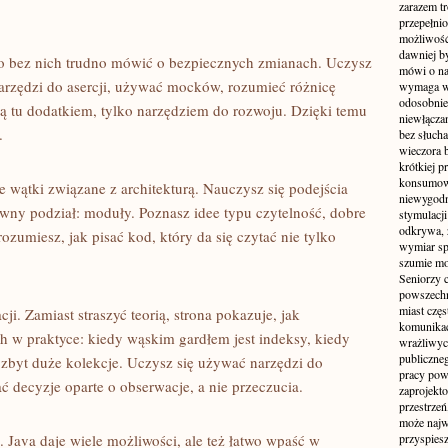
zarazem t
przepełni
możliwość 
dawniej b
 bo bez nich trudno mówić o bezpiecznych zmianach. Uczysz
mówi o na
 narzędzi do asercji, używać mocków, rozumieć różnicę
wymaga w
odosobnie
ą tu dodatkiem, tylko narzędziem do rozwoju. Dzięki temu
niewłącza
.
bez słuch
wieczora 
krótkiej p
konsumowa
e wątki związane z architekturą. Nauczysz się podejścia
niewygodn
ny podział: moduły. Poznasz idee typu czytelność, dobre
stymulacji
odkrywa, 
zumiesz, jak pisać kod, który da się czytać nie tylko
wymiar sp
szumie mo
Seniorzy c
powszechn
miast częs
ji. Zamiast straszyć teorią, strona pokazuje, jak
komunikacj
h w praktyce: kiedy wąskim gardłem jest indeksy, kiedy
wrażliwych
publiczneg
zbyt duże kolekcje. Uczysz się używać narzędzi do
pracy pow
 decyzje oparte o obserwacje, a nie przeczucia.
zaprojekto
przestrze
może najwi
 Java daje wiele możliwości, ale też łatwo wpaść w
przyspiesz