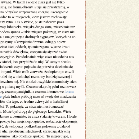
 uwagę. W takim świecie cisza jest nie tylko
cią, ale formą obrony. Staje się przestrzenią, w
żna odzyskać rozproszoną energię. Szczególnie
idać to w miejscach, które jeszcze zachowały
szy rytm. Las o świcie, puste nabrzeże poza
ała biblioteka, wiejska droga zimą, mieszkanie tuż
odem słońca – takie miejsca pokazują, że cisza nie
a. Ona jest pełna drobnych sygnałów, których na co
 słyszymy. Skrzypienie drewna, odległy śpiew
elest liści, oddech, tykanie zegara, własne kroki.
a natłok dźwięków, zaczyna się słyszeć świat
recyzyjnie. Paradoksalnie więc cisza nie odcina nas
istości, lecz przybliża do niej. W samym środku
adczenia często pojawia się potrzeba dzielenia się
z innymi. Wiele osób zauważa, że dopiero po chwili
rodzi się w nich chęć rozmowy bardziej szczerej i
ierzchownej. Nie chodzi o szybkie komunikaty, ale o
 wymianę myśli. Czasem taką rolę pełni rozmowa z
obą, czasem pamiętnik, a czasem internetowe
forum
e
gdzie ludzie próbują nazwać swoje doświadczenia
słów dla tego, co trudno uchwycić w hałaśliwej
ci. To pokazuje, że cisza nie musi oznaczać
i. Może być drogą do głębszego kontaktu. Wiele
dawno zrozumiało, że cisza stała się towarem. Hotele
pokoje bez miejskiego zgiełku, restauracje eksponują
ść, deweloperzy podkreślają położenie z dala od
h ulic, producenci słuchawek sprzedają aktywną
zumów jako obietnicę spokoju. To interesujące, a