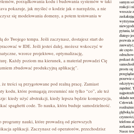
oblemów, porządkowania kodu i budowania systemów w taki
samym sobą
reakcji i
ava pokazuje, jak myśleć o kodzie jak o narzędziu, a nie
wreszcie 
Uczysz się modelowania domeny, a potem testowania w
zaskakując
wytrzymać
niewygodn
pytania, k
dlatego je
ą do Twojego tempa. Jeśli zaczynasz, dostajesz start do
pozwala z
zauważyć, 
 pracować w IDE. Jeśli jesteś dalej, możesz wskoczyć w
ale częst
matyczne, wzorce projektowe, optymalizację,
odruchowo
podcast do
urę. Każdy poziom ma kierunek, a materiał prowadzi Cię
samochode
“umiem zbudować produkcyjną aplikację”.
prostu się
przegląda
przerwie 
, że treści są przygotowane pod realną pracę. Zamiast
odczytywan
zapełnić.
ty kodu, które pomagają zrozumieć nie tylko “co”, ale też
najpotrzeb
je: kiedy użyć abstrakcji, kiedy lepsza będzie kompozycja,
układu ne
Człowiek 
nikać spaghetti code. To nauka, która buduje samodzielność.
rozdrażnio
głęboką ko
czynności,
ko programy nauki, które prowadzą od pierwszych
telefonu 
zerkania w
acja aplikacji. Zaczynasz od operatorów, przechodzisz
Nasze śro