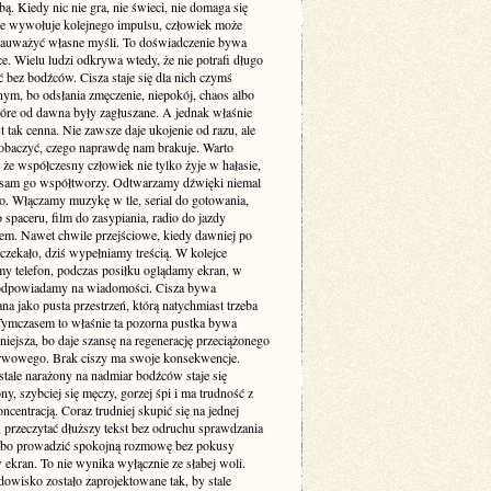
. Kiedy nic nie gra, nie świeci, nie domaga się
 nie wywołuje kolejnego impulsu, człowiek może
zauważyć własne myśli. To doświadczenie bywa
e. Wielu ludzi odkrywa wtedy, że nie potrafi długo
 bez bodźców. Cisza staje się dla nich czymś
ym, bo odsłania zmęczenie, niepokój, chaos albo
tóre od dawna były zagłuszane. A jednak właśnie
st tak cenna. Nie zawsze daje ukojenie od razu, ale
obaczyć, czego naprawdę nam brakuje. Warto
że współczesny człowiek nie tylko żyje w hałasie,
o sam go współtworzy. Odtwarzamy dźwięki niemal
. Włączamy muzykę w tle, serial do gotowania,
 spaceru, film do zasypiania, radio do jazdy
m. Nawet chwile przejściowe, kiedy dawniej po
 czekało, dziś wypełniamy treścią. W kolejce
my telefon, podczas posiłku oglądamy ekran, w
odpowiadamy na wiadomości. Cisza bywa
a jako pusta przestrzeń, którą natychmiast trzeba
 Tymczasem to właśnie ta pozorna pustka bywa
niejsza, bo daje szansę na regenerację przeciążonego
rwowego. Brak ciszy ma swoje konsekwencje.
stale narażony na nadmiar bodźców staje się
ny, szybciej się męczy, gorzej śpi i ma trudność z
ncentracją. Coraz trudniej skupić się na jednej
 przeczytać dłuższy tekst bez odruchu sprawdzania
albo prowadzić spokojną rozmowę bez pokusy
 ekran. To nie wynika wyłącznie ze słabej woli.
dowisko zostało zaprojektowane tak, by stale