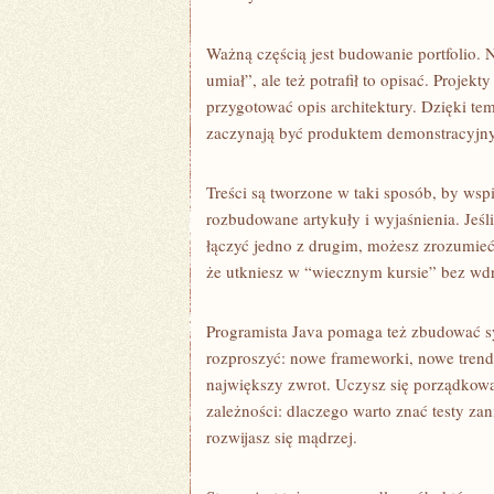
Ważną częścią jest budowanie portfolio. Na
umiał”, ale też potrafił to opisać. Proje
przygotować opis architektury. Dzięki te
zaczynają być produktem demonstracyjny
Treści są tworzone w taki sposób, by wspi
rozbudowane artykuły i wyjaśnienia. Jeśli
łączyć jedno z drugim, możesz zrozumieć 
że utkniesz w “wiecznym kursie” bez wdro
Programista Java pomaga też zbudować s
rozproszyć: nowe frameworki, nowe trendy
największy zwrot. Uczysz się porządkow
zależności: dlaczego warto znać testy z
rozwijasz się mądrzej.