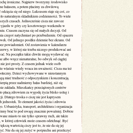
rochę ironiczne. Najpierw tworzymy środowisko
one hałasem, a potem płacimy za chwilową
odcięcia się od niego. Luksusem staje się coś, co
yło naturalnym składnikiem codzienności. To wiele
szych czasach. Jednocześnie cisza nie zawsze
yjazdu w góry czy kosztownego weekendu w
niu. Czasem zaczyna się od małych decyzji. Od
nia czegoś natychmiast po przebudzeniu. Od spaceru
awek. Od jednego posiłku dziennie bez ekranu. Od
bez powiadomień. Od zostawienia w kalendarzu
rzerwy, w której nie trzeba niczego produkować ani
ć. Na początku takie chwile mogą wydawać się
e albo wręcz nienaturalne, bo odwyk od ciągłej
 nie jest prosty. Z czasem jednak wiele osób
że właśnie wtedy wraca im uważność. Cisza ma też
ołeczny. Dzieci wychowywane w nieustannym
gą mieć trudność z odpoczynkiem i koncentracją.
ierpią przez nadmierny hałas bardziej, niż się
ie zakłada. Mieszkańcy przeciążonych centrów
to płacą zdrowiem za wygodę życia blisko usług i
i. Dlatego troska o ciszę nie jest kaprysem
 jednostek. To element jakości życia i zdrowia
o. Urbanistyka, transport, architektura i organizacja
inny brać to pod uwagę znacznie poważniej. Dobrze
wane miasto to nie tylko sprawny ruch, ale także
ń, w której człowiek może czasem odetchnąć. Być
ększą wartością ciszy jest to, że nie da się jej
yć. Nie da się jej zużyć w pośpiechu ani przeliczyć