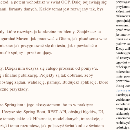
etod, a potem wchodzisz w świat OOP. Dalej pojawiają się:
przyciągać
przyjemnoś
kami, formaty danych. Każdy temat jest rozwijany tak, byś
której mo
ciekawie w
spokojniej
sezonem, m
przed wsch
uły, które rozwiązują konkretne problemy. Znajdziesz tu
jest martw
 ogarniać Maven, jak pracować z Gitem, jak pisać sensowne
dzień nie
ptaków, sz
hniczne: jak przygotować się do testu, jak opowiadać o
Kiedy znik
posób spójny i przekonujący.
bardziej p
od rzeczyw
tego doświ
refleksją 
y. Dzięki nim uczysz się całego procesu: od pomysłu,
milczenia 
i finalne publikację. Projekty są tak dobrane, żeby
mniej pow
prawdziwą
bsługę żądań, walidację, pamięć. Budujesz aplikacje, które
bliską os
uczne przykłady.
dyskusyjn
i szukają 
codziennoś
e Springiem i jego ekosystemem, bo to w praktyce
samotnośc
branż już 
. Uczysz się: Spring Boot, REST API, obsługi błędów, DI,
reklamują 
ię tematy takie jak Hibernate, model danych, transakcje, a
kameralno
ruchliwyc
Dzięki temu rozumiesz, jak połączyć świat kodu z światem
redukcję s