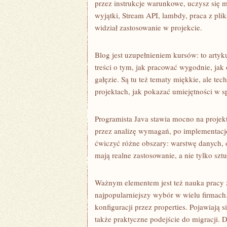
przez instrukcje warunkowe, uczysz się m
wyjątki, Stream API, lambdy, praca z pli
widział zastosowanie w projekcie.
Blog jest uzupełnieniem kursów: to artyk
treści o tym, jak pracować wygodnie, jak
gałęzie. Są tu też tematy miękkie, ale tec
projektach, jak pokazać umiejętności w s
Programista Java stawia mocno na projekt
przez analizę wymagań, po implementację 
ćwiczyć różne obszary: warstwę danych, o
mają realne zastosowanie, a nie tylko szt
Ważnym elementem jest też nauka pracy z
najpopularniejszy wybór w wielu firmach
konfiguracji przez properties. Pojawiają s
także praktyczne podejście do migracji. 