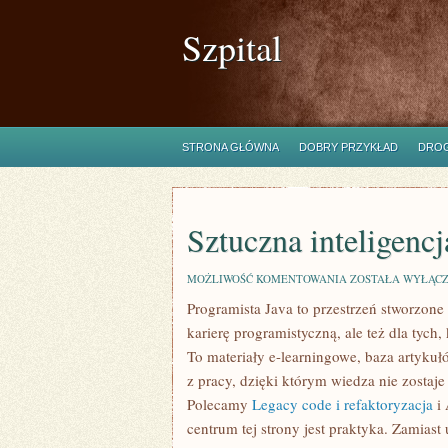
Szpital
STRONA GŁÓWNA
DOBRY PRZYKŁAD
DROG
Sztuczna inteligenc
SZTUCZNA
MOŻLIWOŚĆ KOMENTOWANIA
ZOSTAŁA WYŁĄC
INTELIGENCJA
Programista Java to przestrzeń stworzone
W
CYBERBEZPIECZE
karierę programistyczną, ale też dla tyc
To materiały e-learningowe, baza artyku
z pracy, dzięki którym wiedza nie zostaje 
Polecamy
Legacy code i refaktoryzacja
i 
centrum tej strony jest praktyka. Zamiast