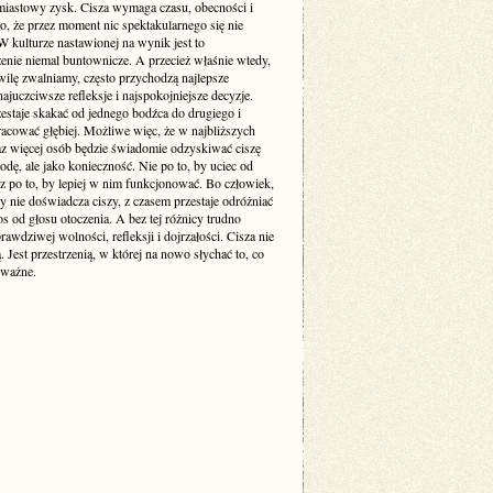
miastowy zysk. Cisza wymaga czasu, obecności i
o, że przez moment nic spektakularnego się nie
 kulturze nastawionej na wynik jest to
enie niemal buntownicze. A przecież właśnie wtedy,
wilę zwalniamy, często przychodzą najlepsze
ajuczciwsze refleksje i najspokojniejsze decyzje.
estaje skakać od jednego bodźca do drugiego i
racować głębiej. Możliwe więc, że w najbliższych
raz więcej osób będzie świadomie odzyskiwać ciszę
odę, ale jako konieczność. Nie po to, by uciec od
cz po to, by lepiej w nim funkcjonować. Bo człowiek,
y nie doświadcza ciszy, z czasem przestaje odróżniać
s od głosu otoczenia. A bez tej różnicy trudno
awdziwej wolności, refleksji i dojrzałości. Cisza nie
ą. Jest przestrzenią, w której na nowo słychać to, co
 ważne.