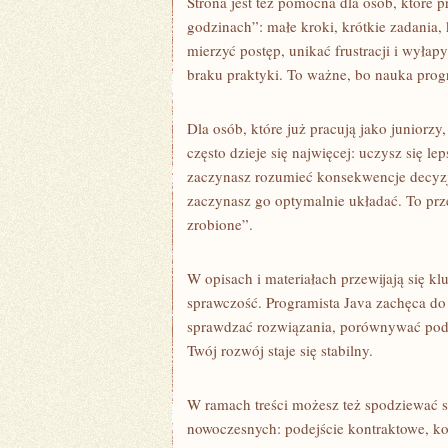
Strona jest też pomocna dla osób, które p
godzinach”: małe kroki, krótkie zadania, 
mierzyć postęp, unikać frustracji i wyła
braku praktyki. To ważne, bo nauka progr
Dla osób, które już pracują jako juniorz
często dzieje się najwięcej: uczysz się l
zaczynasz rozumieć konsekwencje decyzji 
zaczynasz go optymalnie układać. To prze
zrobione”.
W opisach i materiałach przewijają się k
sprawczość. Programista Java zachęca do t
sprawdzać rozwiązania, porównywać podejś
Twój rozwój staje się stabilny.
W ramach treści możesz też spodziewać 
nowoczesnych: podejście kontraktowe, ko