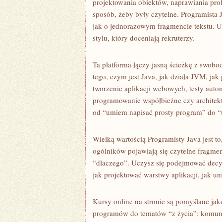
projektowania obiektów, naprawiania pr
sposób, żeby były czytelne. Programista J
jak o jednorazowym fragmencie tekstu. 
stylu, który doceniają rekruterzy.
Ta platforma łączy jasną ścieżkę z swobod
tego, czym jest Java, jak działa JVM, jak
tworzenie aplikacji webowych, testy auto
programowanie współbieżne czy architekt
od “umiem napisać prosty program” do 
Wielką wartością Programisty Java jest to
ogólników pojawiają się czytelne fragmen
“dlaczego”. Uczysz się podejmować decyz
jak projektować warstwy aplikacji, jak u
Kursy online na stronie są pomyślane ja
programów do tematów “z życia”: komunik