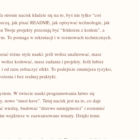
 stronie nacisk kładzie się na to, byś nie tylko “coś
kty uczą, jak pisać README, jak opisywać technologie, jak
mu Twoje projekty przestają być “folderem z kodem”, a
m. To pomaga w rekrutacji i w rozmowach technicznych.
erać różne style nauki: jeśli wolisz analizować, masz
 wolisz kodować, masz zadania i projekty. Jeśli lubisz
i od razu zobaczyć efekt. To podejście zmniejsza ryzyko,
żenia i bez realnej praktyki.
ystem. W świecie nauki programowania łatwo się
, nowe “must have”. Tutaj nacisk jest na to, co daje
ać wiedzę, budować “drzewo umiejętności” i rozumieć
anim wejdziesz w zaawansowane tematy. Dzięki temu