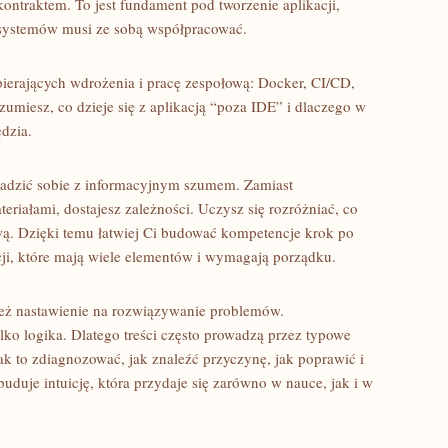
ontraktem. To jest fundament pod tworzenie aplikacji,
e systemów musi ze sobą współpracować.
pierających wdrożenia i pracę zespołową: Docker, CI/CD,
ozumiesz, co dzieje się z aplikacją “poza IDE” i dlaczego w
ędzia.
 radzić sobie z informacyjnym szumem. Zamiast
iałami, dostajesz zależności. Uczysz się rozróżniać, co
awą. Dzięki temu łatwiej Ci budować kompetencje krok po
ji, które mają wiele elementów i wymagają porządku.
 też nastawienie na rozwiązywanie problemów.
ko logika. Dlatego treści często prowadzą przez typowe
 jak to zdiagnozować, jak znaleźć przyczynę, jak poprawić i
buduje intuicję, która przydaje się zarówno w nauce, jak i w