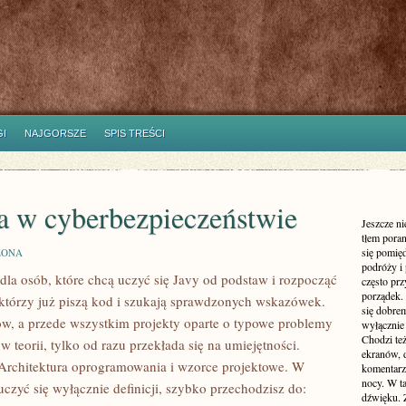
I
NAJGORSZE
SPIS TREŚCI
ja w cyberbezpieczeństwie
Jeszcze n
tłem poran
się pomię
ZONA
podróży i 
 dla osób, które chcą uczyć się Javy od podstaw i rozpocząć
często pr
ŃSTWIE
porządek. 
h, którzy już piszą kod i szukają sprawdzonych wskazówek.
się dobre
łów, a przede wszystkim projekty oparte o typowe problemy
wyłącznie
Chodzi te
w teorii, tylko od razu przekłada się na umiejętności.
ekranów, 
Architektura oprogramowania i wzorce projektowe. W
komentarzy
nocy. W ta
 uczyć się wyłącznie definicji, szybko przechodzisz do:
dźwięku. 