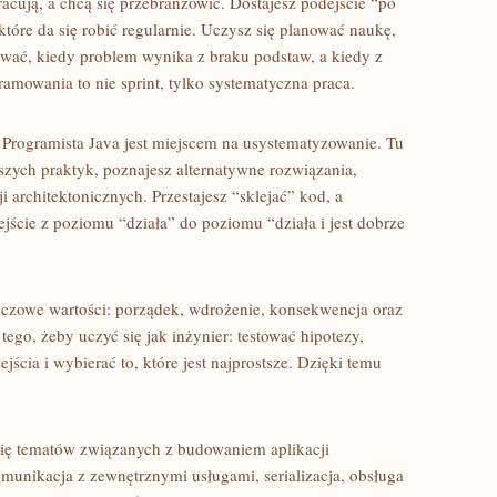
racują, a chcą się przebranżowić. Dostajesz podejście “po
które da się robić regularnie. Uczysz się planować naukę,
pywać, kiedy problem wynika z braku podstaw, a kiedy z
amowania to nie sprint, tylko systematyczna praca.
y, Programista Java jest miejscem na usystematyzowanie. Tu
epszych praktyk, poznajesz alternatywne rozwiązania,
architektonicznych. Przestajesz “sklejać” kod, a
jście z poziomu “działa” do poziomu “działa i jest dobrze
luczowe wartości: porządek, wdrożenie, konsekwencja oraz
ego, żeby uczyć się jak inżynier: testować hipotezy,
cia i wybierać to, które jest najprostsze. Dzięki temu
się tematów związanych z budowaniem aplikacji
munikacja z zewnętrznymi usługami, serializacja, obsługa