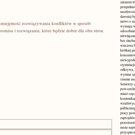
zarazem t
przepełni
możliwość 
dawniej b
mówi o na
umiejętność rozwiązywania konfliktów w sposób
wymaga w
romisu i rozwiązania, które będzie dobre dla obu stron.
odosobnie
niewłącza
bez słuch
wieczora 
krótkiej p
konsumowa
niewygodn
stymulacji
odkrywa, 
wymiar sp
szumie mo
Seniorzy c
powszechn
miast częs
komunikacj
wrażliwych
publiczneg
pracy pow
zaprojekto
przestrze
może najwi
przyspiesz