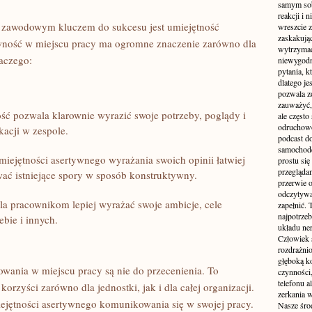
samym sobą
reakcji i
zawodowym ‌kluczem​ do ‍sukcesu jest umiejętność
wreszcie 
zaskakując
ość w miejscu pracy ma⁢ ogromne⁣ znaczenie⁤ zarówno⁣ dla
wytrzymać
laczego:
niewygodn
pytania, k
dlatego je
pozwala z
zauważyć, 
ść ⁤pozwala klarownie wyrazić swoje potrzeby, poglądy i
ale częst
odruchowo
kacji ​w zespole.
podcast do
samochode
iejętności‌ asertywnego wyrażania​ swoich⁤ opinii łatwiej
prostu się
przegląda
wać istniejące spory w sposób ‌konstruktywny.
przerwie 
odczytywan
‍ pracownikom lepiej wyrażać swoje ambicje, cele
zapełnić.
najpotrzeb
ie i⁤ innych.
układu ne
Człowiek 
rozdrażnio
głęboką ko
wania w ⁢miejscu pracy są nie do ⁤przecenienia. To
czynności,
telefonu 
korzyści zarówno dla jednostki,⁤ jak i dla całej organizacji.
zerkania w
ejętności asertywnego komunikowania⁤ się w swojej pracy.
Nasze śro