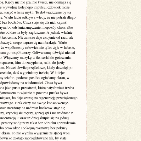
. Kiedy nic nie gra, nie świeci, nie domaga się
 nie wywołuje kolejnego impulsu, człowiek może
zauważyć własne myśli. To doświadczenie bywa
e. Wielu ludzi odkrywa wtedy, że nie potrafi długo
 bez bodźców. Cisza staje się dla nich czymś
ym, bo odsłania zmęczenie, niepokój, chaos albo
tóre od dawna były zagłuszane. A jednak właśnie
st tak cenna. Nie zawsze daje ukojenie od razu, ale
obaczyć, czego naprawdę nam brakuje. Warto
że współczesny człowiek nie tylko żyje w hałasie,
o sam go współtworzy. Odtwarzamy dźwięki niemal
. Włączamy muzykę w tle, serial do gotowania,
 spaceru, film do zasypiania, radio do jazdy
m. Nawet chwile przejściowe, kiedy dawniej po
 czekało, dziś wypełniamy treścią. W kolejce
my telefon, podczas posiłku oglądamy ekran, w
odpowiadamy na wiadomości. Cisza bywa
a jako pusta przestrzeń, którą natychmiast trzeba
 Tymczasem to właśnie ta pozorna pustka bywa
niejsza, bo daje szansę na regenerację przeciążonego
rwowego. Brak ciszy ma swoje konsekwencje.
stale narażony na nadmiar bodźców staje się
ny, szybciej się męczy, gorzej śpi i ma trudność z
ncentracją. Coraz trudniej skupić się na jednej
 przeczytać dłuższy tekst bez odruchu sprawdzania
albo prowadzić spokojną rozmowę bez pokusy
 ekran. To nie wynika wyłącznie ze słabej woli.
dowisko zostało zaprojektowane tak, by stale