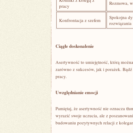
Konflikt z kolegą z
Rozmowa, ⁤wy
pracy
Spokojna dy
Konfrontacja z szefem
rozwiązania
Ciągłe doskonalenie
Asertywność to⁢ umiejętność, którą można i
zarówno⁤ z ⁢sukcesów, ⁣jak ⁤i​ porażek. Bąd
pracy.
Uwzględnianie⁣ emocji
Pamiętaj, że asertywność nie ⁣oznacza ⁤tł
wyrazić​ swoje uczucia, ale z poszanowani
budowaniu pozytywnych relacji⁣ z kolegam