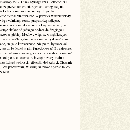
miastowy zysk. Cisza wymaga czasu, obecności i
o, że przez moment nic spektakularnego się nie
 kulturze nastawionej na wynik jest to
enie niemal buntownicze. A przecież właśnie wtedy,
wilę zwalniamy, często przychodzą najlepsze
ajuczciwsze refleksje i najspokojniejsze decyzje.
estaje skakać od jednego bodźca do drugiego i
racować głębiej. Możliwe więc, że w najbliższych
raz więcej osób będzie świadomie odzyskiwać ciszę
odę, ale jako konieczność. Nie po to, by uciec od
cz po to, by lepiej w nim funkcjonować. Bo człowiek,
y nie doświadcza ciszy, z czasem przestaje odróżniać
s od głosu otoczenia. A bez tej różnicy trudno
awdziwej wolności, refleksji i dojrzałości. Cisza nie
ą. Jest przestrzenią, w której na nowo słychać to, co
 ważne.