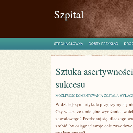
Szpital
STRONA GŁÓWNA
DOBRY PRZYKŁAD
DROG
Sztuka asertywności
sukcesu
SZTUKA
MOŻLIWOŚĆ KOMENTOWANIA
ZOSTAŁA WYŁĄC
ASERTYWNOŚCI
W dzisiejszym⁤ artykule ‌przyjrzymy się⁤ n
W
MIEJSCU
Czy wiesz, że umiejętne wyrażanie swoich
PRACY:
KLUCZ
zawodowego? Przekonaj się, ​dlaczego wart
DO
zrobić, by osiągnąć swoje⁤ cele​ zawodow
SUKCESU
miejscu pracy?