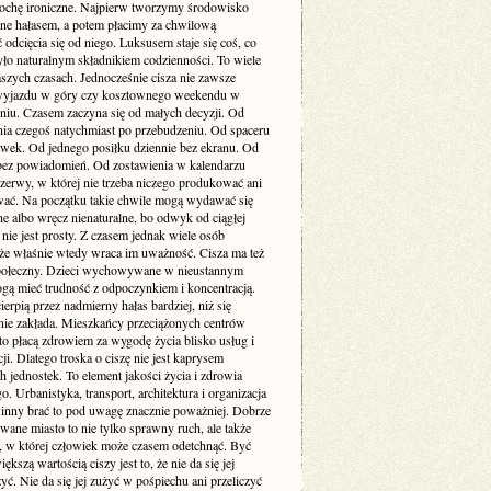
rochę ironiczne. Najpierw tworzymy środowisko
one hałasem, a potem płacimy za chwilową
odcięcia się od niego. Luksusem staje się coś, co
yło naturalnym składnikiem codzienności. To wiele
szych czasach. Jednocześnie cisza nie zawsze
yjazdu w góry czy kosztownego weekendu w
niu. Czasem zaczyna się od małych decyzji. Od
nia czegoś natychmiast po przebudzeniu. Od spaceru
awek. Od jednego posiłku dziennie bez ekranu. Od
bez powiadomień. Od zostawienia w kalendarzu
rzerwy, w której nie trzeba niczego produkować ani
ć. Na początku takie chwile mogą wydawać się
e albo wręcz nienaturalne, bo odwyk od ciągłej
 nie jest prosty. Z czasem jednak wiele osób
że właśnie wtedy wraca im uważność. Cisza ma też
ołeczny. Dzieci wychowywane w nieustannym
gą mieć trudność z odpoczynkiem i koncentracją.
ierpią przez nadmierny hałas bardziej, niż się
ie zakłada. Mieszkańcy przeciążonych centrów
to płacą zdrowiem za wygodę życia blisko usług i
i. Dlatego troska o ciszę nie jest kaprysem
 jednostek. To element jakości życia i zdrowia
o. Urbanistyka, transport, architektura i organizacja
inny brać to pod uwagę znacznie poważniej. Dobrze
wane miasto to nie tylko sprawny ruch, ale także
ń, w której człowiek może czasem odetchnąć. Być
ększą wartością ciszy jest to, że nie da się jej
yć. Nie da się jej zużyć w pośpiechu ani przeliczyć