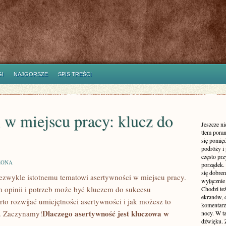
I
NAJGORSZE
SPIS TREŚCI
 w miejscu pracy: klucz do
Jeszcze n
tłem poran
się pomię
podróży i 
często pr
ZONA
porządek. 
się dobre
iezwykle ‌istotnemu ⁣tematowi asertywności ⁢w miejscu pracy.
wyłącznie
 opinii ‍i​ potrzeb może być kluczem do sukcesu
Chodzi te
ekranów, 
o rozwijać ‌umiejętności ‍asertywności i jak⁢ możesz to
komentarzy
Dlaczego⁣ asertywność jest ⁤kluczowa ‌w
e. Zaczynamy!
nocy. W ta
dźwięku. 