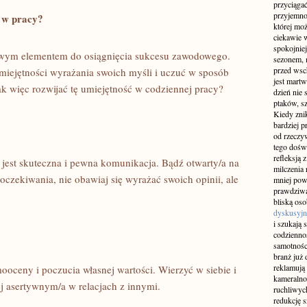
przyciągać
przyjemnoś
i w pracy?
której mo
ciekawie w
spokojniej
zowym elementem do osiągnięcia sukcesu zawodowego.
sezonem, m
przed wsch
jętności wyrażania swoich ⁤myśli⁢ i uczuć w ⁢sposób⁢
jest martw
k więc⁢ rozwijać tę umiejętność⁤ w‌ codziennej pracy?
dzień nie
ptaków, sz
Kiedy znik
bardziej p
od rzeczyw
tego doświ
refleksją 
jest skuteczna i pewna komunikacja. Bądź otwarty/a na
milczenia 
oczekiwania,⁤ nie obawiaj się⁤ wyrażać swoich opinii,‌ ale
mniej pow
prawdziwą
bliską os
dyskusyjn
i szukają 
codziennoś
samotnośc
branż już 
reklamują 
ooceny i poczucia własnej ⁤wartości. Wierzyć w⁣ siebie i
kameralno
ej asertywnym/a⁢ w relacjach z innymi.
ruchliwyc
redukcję s