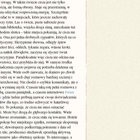
 uwagę. W takim świecie cisza jest nie tylko
cią, ale formą obrony. Staje się przestrzenią, w
żna odzyskać rozproszoną energię. Szczególnie
idać to w miejscach, które jeszcze zachowały
szy rytm. Las o świcie, puste nabrzeże poza
ała biblioteka, wiejska droga zimą, mieszkanie tuż
odem słońca – takie miejsca pokazują, że cisza nie
a. Ona jest pełna drobnych sygnałów, których na co
 słyszymy. Skrzypienie drewna, odległy śpiew
elest liści, oddech, tykanie zegara, własne kroki.
a natłok dźwięków, zaczyna się słyszeć świat
recyzyjnie. Paradoksalnie więc cisza nie odcina nas
istości, lecz przybliża do niej. W samym środku
adczenia często pojawia się potrzeba dzielenia się
z innymi. Wiele osób zauważa, że dopiero po chwili
rodzi się w nich chęć rozmowy bardziej szczerej i
ierzchownej. Nie chodzi o szybkie komunikaty, ale o
 wymianę myśli. Czasem taką rolę pełni rozmowa z
obą, czasem pamiętnik, a czasem internetowe
forum
e
gdzie ludzie próbują nazwać swoje doświadczenia
słów dla tego, co trudno uchwycić w hałaśliwej
ci. To pokazuje, że cisza nie musi oznaczać
i. Może być drogą do głębszego kontaktu. Wiele
dawno zrozumiało, że cisza stała się towarem. Hotele
pokoje bez miejskiego zgiełku, restauracje eksponują
ść, deweloperzy podkreślają położenie z dala od
h ulic, producenci słuchawek sprzedają aktywną
zumów jako obietnicę spokoju. To interesujące, a