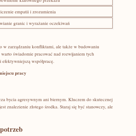
ewnienie klarownego ⁣przekazu
czenie empatii i zrozumienia
wianie granic⁢ i wyrażanie ​oczekiwań
ko w zarządzaniu ‍konfliktami, ale także w budowaniu
o warto świadomie pracować nad ​rozwijaniem tych
 i efektywniejszą współpracę.
miejscu⁤ pracy
cza bycia agresywnym ani biernym. Kluczem do​ skutecznej
t znalezienie złotego środka. ⁢Staraj się⁣ być stanowczy, ale
 potrzeb