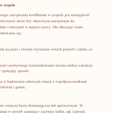
w ⁣zespole
go zarządzania konfliktami ‌w zespole jest umiejętność
Asertywność może być właściwym⁤ narzędziem do
zdań ‌i emocjami w miejscu pracy. Oto dlaczego warto
nikowania się:
a na jasne i otwarte⁢ wyrażanie⁤ swoich potrzeb i opinii, co
tności asertywnego komunikowania można unikać eskalacji
 w spokojny sposób.
 w budowaniu zdrowych relacji z ‌współpracownikami
kiwań ​i granic.
 nie ⁤oznacza bycia⁤ dominującym lub agresywnym. To
pinii w‍ sposób‌ szanujący zarówno siebie, jak i innych.‌