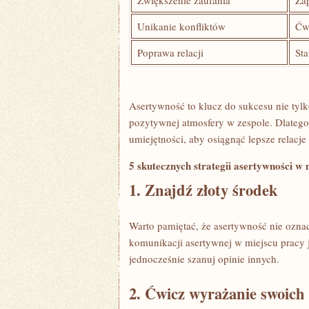
Zwiększenie ​zaufania
Zap
Unikanie konfliktów
Ćwi
Poprawa relacji
Sta
Asertywność to klucz do ⁣sukcesu nie tyl
pozytywnej atmosfery w⁢ zespole. Dlateg
umiejętności,​ aby osiągnąć lepsze relacje
5‍ skutecznych strategii asertywności w 
1.⁤ Znajdź ‌złoty⁤ środek
Warto pamiętać, że asertywność nie ozna
komunikacji asertywnej w miejscu pracy jes
jednocześnie ⁢szanuj opinie innych.
2. Ćwicz ⁣wyrażanie swoich