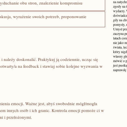
na natych
słuchanie obu stron, znalezienie‌ kompromisu
zgody na t
wydarzy. W
doświadcz
skusja, wyrażenie swoich potrzeb, proponowanie
gdy na ch
pomysły, n
Umysł prz
zaczyna p
latach co
nie jako m
świata, le
który nigd
własny gło
 ⁢należy doskonalić. Praktykuj ją codziennie, ucząc się⁣
mówić o pr
jest pustk
ź⁣ otwarty/a na feedback i stawiaj sobie ‍kolejne wyzwania ‍w​
naprawdę
umienia emocji.⁤ Ważne jest, ⁤abyś swobodnie mógł/mogła⁢
em innych⁤ osób i ich granic.⁣ Kontrola emocji ​pomoże ci w‍
i ​i przełożonymi.