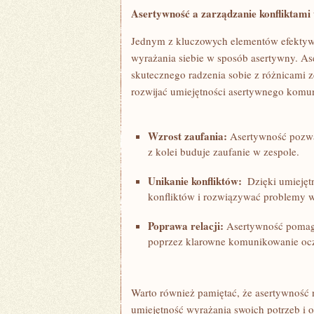
Asertywność a zarządzanie konfliktami 
Jednym z kluczowych elementów efektywne
wyrażania siebie ​w sposób ⁢asertywny. 
skutecznego⁤ radzenia sobie z‍ różnicami 
⁢rozwijać umiejętności asertywnego komu
Wzrost zaufania:
Asertywność ⁢pozwal
z kolei ​buduje zaufanie w zespole.
Unikanie ​konfliktów:
⁤ Dzięki umieję
konfliktów‍ i rozwiązywać ​problemy⁤
Poprawa​ relacji:
Asertywność pomaga
poprzez klarowne komunikowanie ocze
Warto również pamiętać,‌ że asertywność
⁢umiejętność wyrażania⁤ swoich potrzeb i o