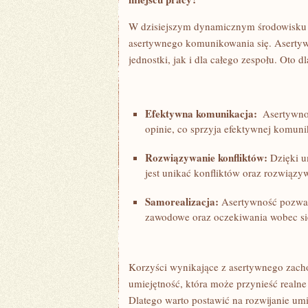
W dzisiejszym‍ dynamicznym środowisku 
asertywnego komunikowania się. Asertywn
jednostki, jak i⁤ dla ‌całego zespołu. Oto​ d
Efektywna komunikacja:
⁣ Asertywno
opinie, co ⁢sprzyja⁤ efektywnej komuni
Rozwiązywanie‌ konfliktów:
Dzięki um
jest ​unikać konfliktów oraz rozwiązy
Samorealizacja:
Asertywność pozwala
zawodowe oraz‍ oczekiwania wobec sieb
Korzyści wynikające z ⁤asertywnego zacho
umiejętność,⁤ która może przynieść realne 
Dlatego warto postawić na rozwijanie umi