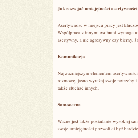
Jak rozwijać umiejętności asertywnośc
Asertywność ⁣w miejscu pracy jest kluc
Współpraca z ​innymi osobami wymaga umie
asertywny, a nie agresywny czy bierny. Ja
Komunikacja
Najważniejszym elementem asertywności 
⁣rozmowę, jasno wyrażaj ​swoje‍ potrzeby i 
także słuchać⁢ innych.
Samoocena
Ważne jest ⁢także posiadanie wysokiej ​sam
swoje umiejętności pozwoli ci‌ być bardzi