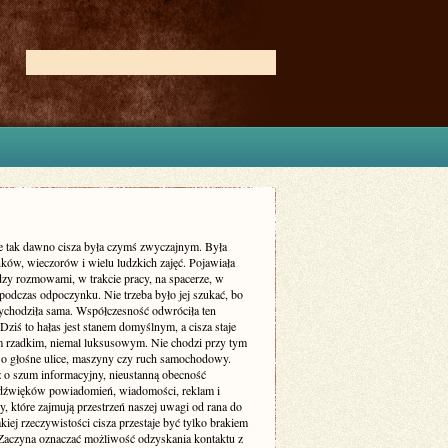
ie tak dawno cisza była czymś zwyczajnym. Była
ków, wieczorów i wielu ludzkich zajęć. Pojawiała
dzy rozmowami, w trakcie pracy, na spacerze, w
podczas odpoczynku. Nie trzeba było jej szukać, bo
zychodziła sama. Współczesność odwróciła ten
Dziś to hałas jest stanem domyślnym, a cisza staje
m rzadkim, niemal luksusowym. Nie chodzi przy tym
 o głośne ulice, maszyny czy ruch samochodowy.
ż o szum informacyjny, nieustanną obecność
dźwięków powiadomień, wiadomości, reklam i
, które zajmują przestrzeń naszej uwagi od rana do
kiej rzeczywistości cisza przestaje być tylko brakiem
Zaczyna oznaczać możliwość odzyskania kontaktu z