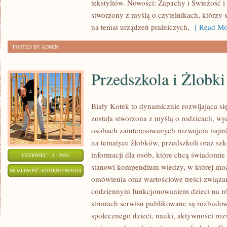
tekstyliów. Nowości: Zapachy i Świeżość i 
stworzony z myślą o czytelnikach, którzy 
na temat urządzeń pralniczych,
[ Read Mo
POSTED BY ADMIN
Przedszkola i Żlobki
Biały Kotek to dynamicznie rozwijająca się
została stworzona z myślą o rodzicach, w
osobach zainteresowanych rozwojem najmło
na tematyce żłobków, przedszkoli oraz szk
informacji dla osób, które chcą świadomie
CZERWIEC - 3 - 2026
stanowi kompendium wiedzy, w której mo
PRZEDSZKOLA
MOŻLIWOŚĆ KOMENTOWANIA
omówienia oraz wartościowe treści związ
I
ZOSTAŁA WYŁĄCZONA
codziennym funkcjonowaniem dzieci na ró
ŻLOBKI
stronach serwisu publikowane są rozbudow
społecznego dzieci, nauki, aktywności ro