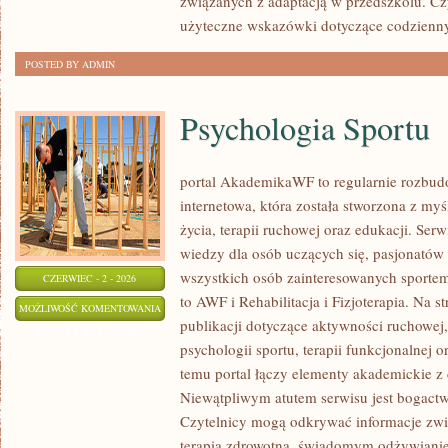
związanych z adaptacją w przedszkolu. Cz
użyteczne wskazówki dotyczące codzienn
POSTED BY ADMIN
Psychologia Sportu
portal AkademikaWF to regularnie rozbu
internetowa, która została stworzona z my
życia, terapii ruchowej oraz edukacji. Se
wiedzy dla osób uczących się, pasjonatów 
wszystkich osób zainteresowanych sportem
CZERWIEC - 2 - 2026
to AWF i Rehabilitacja i Fizjoterapia. Na 
PSYCHOLOGIA
MOŻLIWOŚĆ KOMENTOWANIA
publikacji dotyczące aktywności ruchowe
SPORTU
ZOSTAŁA WYŁĄCZONA
psychologii sportu, terapii funkcjonalnej 
temu portal łączy elementy akademickie 
Niewątpliwym atutem serwisu jest bogact
Czytelnicy mogą odkrywać informacje zwi
terapią zdrowotną, świadomym odżywianie