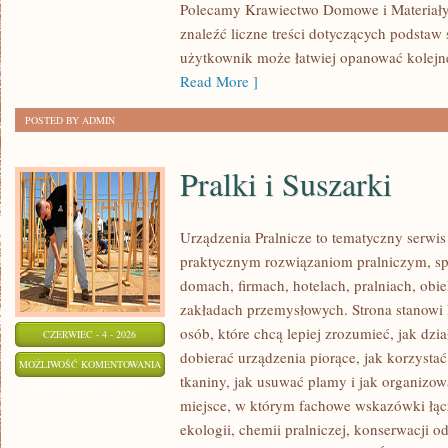
Polecamy Krawiectwo Domowe i Materiały 
znaleźć liczne treści dotyczących podstaw 
użytkownik może łatwiej opanować kolejn
Read More ]
POSTED BY ADMIN
Pralki i Suszarki
Urządzenia Pralnicze to tematyczny serwis
praktycznym rozwiązaniom pralniczym, 
domach, firmach, hotelach, pralniach, obi
zakładach przemysłowych. Strona stanowi
osób, które chcą lepiej zrozumieć, jak dzia
CZERWIEC - 4 - 2026
dobierać urządzenia piorące, jak korzystać
PRALKI
MOŻLIWOŚĆ KOMENTOWANIA
tkaniny, jak usuwać plamy i jak organizow
I
ZOSTAŁA WYŁĄCZONA
miejsce, w którym fachowe wskazówki łącz
SUSZARKI
ekologii, chemii pralniczej, konserwacji o