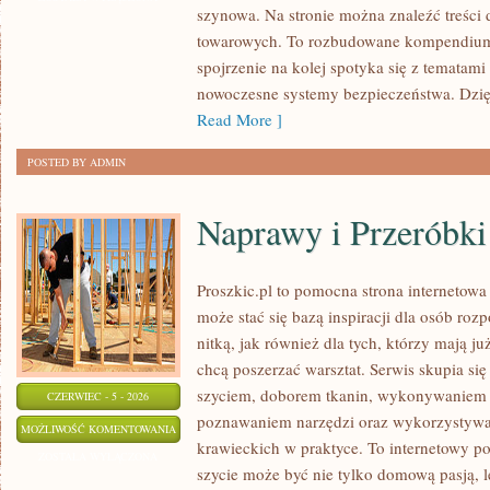
szynowa. Na stronie można znaleźć treści
WYDARZENIA
towarowych. To rozbudowane kompendium
spojrzenie na kolej spotyka się z tematam
nowoczesne systemy bezpieczeństwa. Dzi
Read More ]
POSTED BY ADMIN
Naprawy i Przeróbki
Proszkic.pl to pomocna strona internetow
może stać się bazą inspiracji dla osób roz
nitką, jak również dla tych, którzy mają j
chcą poszerzać warsztat. Serwis skupia się
szyciem, doborem tkanin, wykonywaniem d
CZERWIEC - 5 - 2026
poznawaniem narzędzi oraz wykorzystywa
NAPRAWY
MOŻLIWOŚĆ KOMENTOWANIA
krawieckich w praktyce. To internetowy po
I
ZOSTAŁA WYŁĄCZONA
szycie może być nie tylko domową pasją, le
PRZERÓBKI