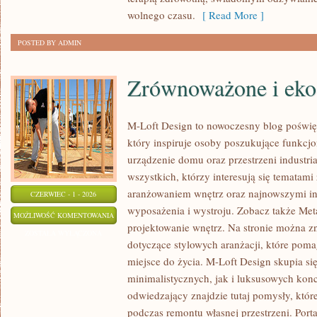
wolnego czasu.
[ Read More ]
POSTED BY ADMIN
Zrównoważone i eko
M-Loft Design to nowoczesny blog poświę
który inspiruje osoby poszukujące funkc
urządzenie domu oraz przestrzeni industria
wszystkich, którzy interesują się tematam
aranżowaniem wnętrz oraz najnowszymi in
CZERWIEC - 1 - 2026
wyposażenia i wystroju. Zobacz także Met
ZRÓWNOWAŻONE
MOŻLIWOŚĆ KOMENTOWANIA
projektowanie wnętrz. Na stronie można z
I
ZOSTAŁA WYŁĄCZONA
dotyczące stylowych aranżacji, które poma
EKO
miejsce do życia. M-Loft Design skupia s
WNĘTRZA
minimalistycznych, jak i luksusowych kon
odwiedzający znajdzie tutaj pomysły, któ
podczas remontu własnej przestrzeni. Portal