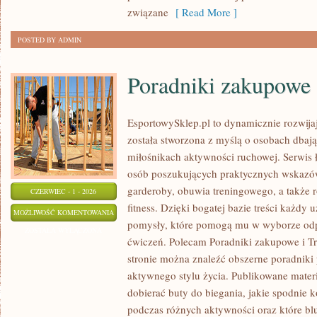
związane
[ Read More ]
POSTED BY ADMIN
Poradniki zakupowe
EsportowySklep.pl to dynamicznie rozwijają
została stworzona z myślą o osobach dbaj
miłośnikach aktywności ruchowej. Serwis 
osób poszukujących praktycznych wskazó
garderoby, obuwia treningowego, a także 
CZERWIEC - 1 - 2026
fitness. Dzięki bogatej bazie treści każdy
PORADNIKI
MOŻLIWOŚĆ KOMENTOWANIA
pomysły, które pomogą mu w wyborze od
ZAKUPOWE
ZOSTAŁA WYŁĄCZONA
ćwiczeń. Polecam Poradniki zakupowe i Tre
stronie można znaleźć obszerne poradniki
aktywnego stylu życia. Publikowane mater
dobierać buty do biegania, jakie spodnie 
podczas różnych aktywności oraz które bl