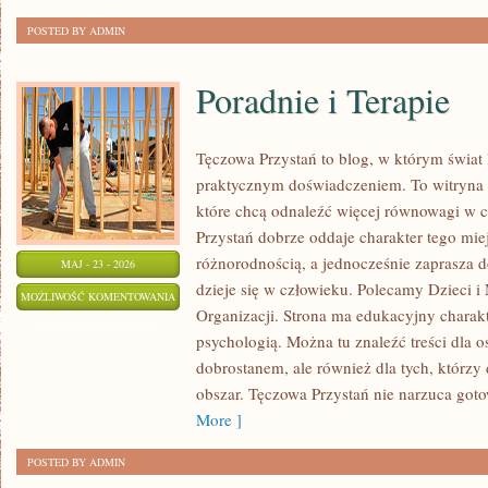
POSTED BY ADMIN
Poradnie i Terapie
Tęczowa Przystań to blog, w którym świat 
praktycznym doświadczeniem. To witryna 
które chcą odnaleźć więcej równowagi w 
Przystań dobrze oddaje charakter tego mie
różnorodnością, a jednocześnie zaprasza d
MAJ - 23 - 2026
dzieje się w człowieku. Polecamy Dzieci i 
PORADNIE
MOŻLIWOŚĆ KOMENTOWANIA
Organizacji. Strona ma edukacyjny charakt
I
ZOSTAŁA WYŁĄCZONA
psychologią. Można tu znaleźć treści dla os
TERAPIE
dobrostanem, ale również dla tych, którzy
obszar. Tęczowa Przystań nie narzuca got
More ]
POSTED BY ADMIN