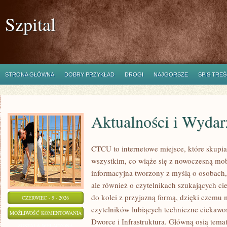
Szpital
STRONA GŁÓWNA
DOBRY PRZYKŁAD
DROGI
NAJGORSZE
SPIS TREŚ
Aktualności i Wydar
CTCU to internetowe miejsce, które skupia 
wszystkim, co wiąże się z nowoczesną mob
informacyjna tworzony z myślą o osobach, 
ale również o czytelnikach szukających ci
do kolei z przyjazną formą, dzięki czemu
CZERWIEC - 5 - 2026
czytelników lubiących techniczne ciekawost
AKTUALNOŚCI
MOŻLIWOŚĆ KOMENTOWANIA
Dworce i Infrastruktura. Główną osią tema
I
ZOSTAŁA WYŁĄCZONA