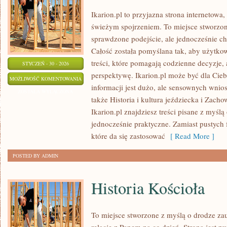
Ikarion.pl to przyjazna strona internetowa
świeżym spojrzeniem. To miejsce stworzon
sprawdzone podejście, ale jednocześnie 
Całość została pomyślana tak, aby użytko
treści, które pomagają codzienne decyzje, 
STYCZEŃ - 30 - 2026
perspektywę. Ikarion.pl może być dla Cie
KONIE
MOŻLIWOŚĆ KOMENTOWANIA
informacji jest dużo, ale sensownych wnio
ZOSTAŁA WYŁĄCZONA
także Historia i kultura jeździecka i Zach
Ikarion.pl znajdziesz treści pisane z myślą
jednocześnie praktyczne. Zamiast pustych 
które da się zastosować
[ Read More ]
POSTED BY ADMIN
Historia Kościoła
To miejsce stworzone z myślą o drodze za