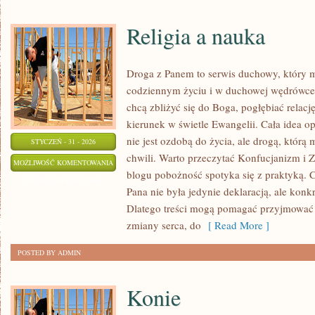
Religia a nauka
Droga z Panem to serwis duchowy, który
codziennym życiu i w duchowej wędrówce. 
chcą zbliżyć się do Boga, pogłębiać relac
kierunek w świetle Ewangelii. Cała idea op
nie jest ozdobą do życia, ale drogą, któr
STYCZEŃ - 31 - 2026
chwili. Warto przeczytać Konfucjanizm i 
RELIGIA
MOŻLIWOŚĆ KOMENTOWANIA
blogu pobożność spotyka się z praktyką. C
A
ZOSTAŁA WYŁĄCZONA
Pana nie była jedynie deklaracją, ale ko
NAUKA
Dlatego treści mogą pomagać przyjmować 
zmiany serca, do
[ Read More ]
POSTED BY ADMIN
Konie