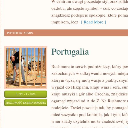
W centrum uwagi pozostaje styl oraz solidn
BIŻUTERII
ozdoba, ale często symbol – coś, co zostaje
znajdziesz podejście spokojne, które pom
impulsem, lecz
[ Read More ]
POSTED BY ADMIN
Portugalia
Rushmore to serwis podróżniczy, który po
zakochanych w odkrywaniu nowych miejsc
którym łączą się motywacje z praktycznym
wyjazd do Hiszpanii, kraju wina i sera, eu
kraju muzyki i gór albo Czechia, znajdzies
LUTY - 1 - 2026
ogarnąć wyjazd od A do Z. Na Rushmore n
PORTUGALIA
MOŻLIWOŚĆ KOMENTOWANIA
podejście. Treści powstają tak, by pomaga
ZOSTAŁA WYŁĄCZONA
mieć wszystko pod kontrolą, jak i tym, kt
temu każdy czytelnik może znaleźć swój r