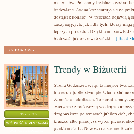
materiałów. Polecamy Instalacje wodno-kan
I
budowlane. Strona koncentruje się na prakt
AUTOMATYKA
dostajesz konkret. W treściach pojawiają 
BUDYNKÓW
zaczynających, jak i dla tych, którzy mają
lepszych procedur. Dzięki temu serwis dzia
budować, jak operować wózki i
[ Read Mo
POSTED BY ADMIN
Trendy w Biżuterii
Strona Godziszewscy.pl to miejsce tworzon
interesuje jubilerstwo, pierścienie ślubne 
Zamościu i okolicach. To portal tematyczny
estetyczne z praktyczną wiedzą zakupowym
drogowskazu po tematach jubilerskich, chc
LUTY - 1 - 2026
kruszcu albo planujesz wybór pierścionków
TRENDY
MOŻLIWOŚĆ KOMENTOWANIA
punktem startu. Nowości na stronie Biżuter
W
ZOSTAŁA WYŁĄCZONA