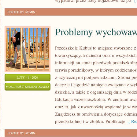
wypadów, przez trasy objazdowe, aż po
[ 
POSTED BY ADMIN
Problemy wychowaw
Przedszkole Kubuś to miejsce stworzone z
towarzyszących dziecku oraz o wszystkich,
informacji na temat placówek przedszkolny
serwis poradnikowy, w którym codzienność
z użytecznymi podpowiedziami. Strona po
LUTY - 1 - 2026
decyzje i łagodzić napięcie związane z wy
PROBLEMY
MOŻLIWOŚĆ KOMENTOWANIA
dziecka, a także z organizacją dnia w rodz
WYCHOWAWCZE
ZOSTAŁA WYŁĄCZONA
Edukacja wczesnoszkolna. W centrum uwa
oraz to, jak z uważnością wspierać je w w
Znajdziesz tu omówienia dotyczące odmie
przedszkolnej i w żłobku. Publikacje
[ Rea
POSTED BY ADMIN