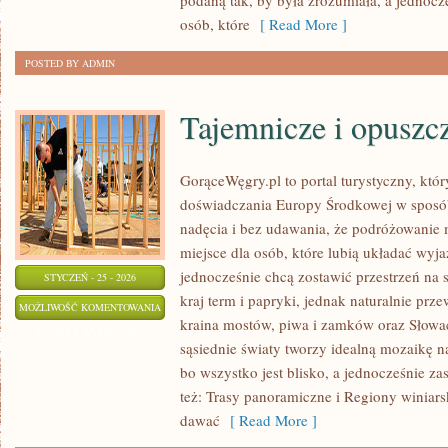
podaną tak, by była zrozumiała, a jednocz
CZŁOWIEKA
osób, które
[ Read More ]
POSTED BY ADMIN
Tajemnicze i opuszc
GorąceWęgry.pl to portal turystyczny, któr
doświadczania Europy Środkowej w sposó
nadęcia i bez udawania, że podróżowanie
miejsce dla osób, które lubią układać wyj
jednocześnie chcą zostawić przestrzeń na
STYCZEŃ - 25 - 2026
kraj term i papryki, jednak naturalnie przew
TAJEMNICZE
MOŻLIWOŚĆ KOMENTOWANIA
kraina mostów, piwa i zamków oraz Słowacj
I
ZOSTAŁA WYŁĄCZONA
sąsiednie światy tworzy idealną mozaikę na
OPUSZCZONE
bo wszystko jest blisko, a jednocześnie z
MIEJSCA
też: Trasy panoramiczne i Regiony winiarski
dawać
[ Read More ]