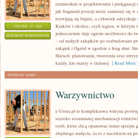
rzemiosłem w projektowaniu i pielęgnacji
jak fragment posesji może zamienić się w 
rozwijają się bujnie, a człowiek odzyskuje 
Kraków i okolice, czyli region, w którym w
STYCZEŃ - 27 - 2026
jednocześnie daje ogrom możliwości do t
NATURALNE
MOŻLIWOŚĆ KOMENTOWANIA
– od małych zakątków po rozbudowane pr
NAWOZY
ZOSTAŁA WYŁĄCZONA
zakątek i Ogród w zgodzie z feng shui. Str
I
filarach: planowaniu, tworzeniu oraz utrz
KOMPOSTOWANIE
każdy, kto marzy o zielonej
[ Read More 
POSTED BY ADMIN
Warzywnictwo
e-Ursus.pl to kompleksowa witryna poświ
szeroko rozumianej mechanizacji rolnictwa
osób, które chcą opanować temat sprzętu 
zbędnego nadęcia, za to z naciskiem na p