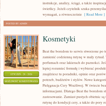
instrukcje, analizy, ściągi, a także inspir
świetlicy. Jeżeli czytelnik szuka przemyś
wymagań, a równocześnie
[ Read More ]
POSTED BY ADMIN
Kosmetyki
Beat the boredom to serwis stworzone po t
zamienić codzienną rutynę w mały rytuał.
perfumach oraz lakierach do paznokci. Je
lepiej rozumieć formułę i wybierać produk
znajdziesz tu poradniki, opinie oraz por
STYCZEŃ - 28 - 2026
potrzeb, budżetów i stylów. Nowe kategorie
KOSMETYKI
MOŻLIWOŚĆ KOMENTOWANIA
Pielęgnacja Cery Wrażliwej. W świecie bea
ZOSTAŁA WYŁĄCZONA
informacjami. Dlatego Beat the boredom st
zastosowanie. Zamiast pustych obietnic są 
rutynę do kondycji cery, a także do pory ro