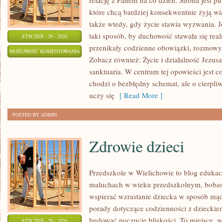
relację z Panem na co dzień. Strona jest p
które chcą bardziej konsekwentnie żyją wia
także wtedy, gdy życie stawia wyzwania. Je
taki sposób, by duchowość stawała się realn
STYCZEŃ - 29 - 2026
przenikały codzienne obowiązki, rozmowy, 
HISTORIA
MOŻLIWOŚĆ KOMENTOWANIA
Zobacz również: Życie i działalność Jezusa
KOŚCIOŁA
ZOSTAŁA WYŁĄCZONA
sanktuaria. W centrum tej opowieści jest 
chodzi o bezbłędny schemat, ale o cierpli
uczy się
[ Read More ]
POSTED BY ADMIN
Zdrowie dzieci
Przedszkole w Wielichowie to blog edukac
maluchach w wieku przedszkolnym, bobasa
wspierać wzrastanie dziecka w sposób mąd
porady dotyczące codzienności z dzieckiem,
budować poczucie bliskości. To miejsce, w
STYCZEŃ - 29 - 2026