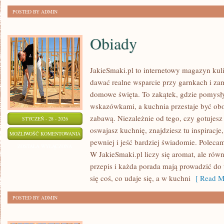
POSTED BY ADMIN
Obiady
JakieSmaki.pl to internetowy magazyn kuli
dawać realne wsparcie przy garnkach i za
domowe święta. To zakątek, gdzie pomysły
wskazówkami, a kuchnia przestaje być obo
zabawą. Niezależnie od tego, czy gotujesz 
STYCZEŃ - 28 - 2026
oswajasz kuchnię, znajdziesz tu inspiracj
OBIADY
MOŻLIWOŚĆ KOMENTOWANIA
pewniej i jeść bardziej świadomie. Poleca
ZOSTAŁA WYŁĄCZONA
W JakieSmaki.pl liczy się aromat, ale równ
przepis i każda porada mają prowadzić do 
się coś, co udaje się, a w kuchni
[ Read M
POSTED BY ADMIN