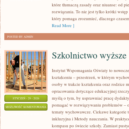
ZOSTAŁA WYŁĄCZONA
które tłumaczą zasady oraz niuanse: od pi
POCZĄTKUJĄCYCH
rozwiązania. To nie jest tylko krótki wst
który pomaga zrozumieć, dlaczego czasem
Read More ]
POSTED BY ADMIN
Szkolnictwo wyższe
Instytut Wspomagania Oświaty to nowocze
kształceniu – przestrzeń, w którym wycho
osoby w trakcie kształcenia oraz rodzice 
opracowania dotyczące edukacyjnej rzeczy
myślą o tym, by usprawniać pracę dydaktyc
STYCZEŃ - 29 - 2026
pomagać w rozwiązywaniu problemów – o
SZKOLNICTWO
MOŻLIWOŚĆ KOMENTOWANIA
tematy wychowawcze. Ciekawe kategorie to
WYŻSZE
ZOSTAŁA WYŁĄCZONA
inkluzyjna i Metody nauczania. W praktyce 
kompasu po świecie szkoły. Zamiast pustyc