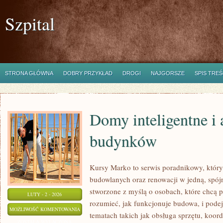
Szpital
STRONA GŁÓWNA
DOBRY PRZYKŁAD
DROGI
NAJGORSZE
SPIS TREŚ
Domy inteligentne i
budynków
Kursy Marko to serwis poradnikowy, który
budowlanych oraz renowacji w jedną, spójn
stworzone z myślą o osobach, które chcą p
LUTY - 2 - 2026
rozumieć, jak funkcjonuje budowa, i pode
DOMY
MOŻLIWOŚĆ KOMENTOWANIA
tematach takich jak obsługa sprzętu, koor
INTELIGENTNE
ZOSTAŁA WYŁĄCZONA