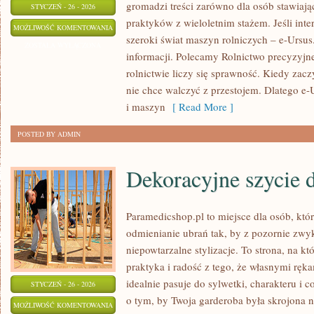
gromadzi treści zarówno dla osób stawiając
STYCZEŃ - 26 - 2026
praktyków z wieloletnim stażem. Jeśli inter
WARZYWNICTWO
MOŻLIWOŚĆ KOMENTOWANIA
szeroki świat maszyn rolniczych – e-Ursu
ZOSTAŁA WYŁĄCZONA
informacji. Polecamy Rolnictwo precyzyjn
rolnictwie liczy się sprawność. Kiedy zacz
nie chce walczyć z przestojem. Dlatego e-
i maszyn
[ Read More ]
POSTED BY ADMIN
Dekoracyjne szycie
Paramedicshop.pl to miejsce dla osób, któ
odmienianie ubrań tak, by z pozornie zwy
niepowtarzalne stylizacje. To strona, na któ
praktyka i radość z tego, że własnymi ręk
idealnie pasuje do sylwetki, charakteru i 
STYCZEŃ - 26 - 2026
o tym, by Twoja garderoba była skrojona n
DEKORACYJNE
MOŻLIWOŚĆ KOMENTOWANIA