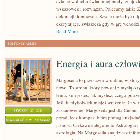
działać w duchu świadomej mody, znajdzie
SZYCIE
ZOSTAŁA WYŁĄCZONA
wskazówek i rozwiązań. Polecamy także Ze
DO
dekoracji domowych. Szycie może być odpr
DOMU
ekscytujące, zwłaszcza gdy w grę wchodzi 
Read More ]
POSTED BY ADMIN
Energia i aura człow
Margoseila to przestrzeń w online, w któr
nowo. To strona, który powstał z myślą o 
temu, kim jesteś, jak myślisz, czego potrz
Jeśli kiedykolwiek miałeś wrażenie, że w r
zastanowienie, Margoseila jest dla Ciebie. 
STYCZEŃ - 25 - 2026
porad, lecz kompas, która pomaga układać
ENERGIA
MOŻLIWOŚĆ KOMENTOWANIA
jasność. Ciekawe kategorie to Astrologia 
I
ZOSTAŁA WYŁĄCZONA
astrologia. Na Margoseila znajdziesz info
AURA