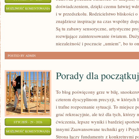
doświadczeniem, dzięki czemu łatwiej wd
ZDROWIE
MOŻLIWOŚĆ KOMENTOWANIA
i w przedszkolu. Rodzicielstwo bliskości 
DZIECI
ZOSTAŁA WYŁĄCZONA
znajdziesz inspiracje na czas wspólny do
Są tu zabawy sensoryczne, artystyczne proj
rozwijające zainteresowanie światem. Duż
niezależność i poczucie „umiem”, bo to o
POSTED BY ADMIN
Porady dla początku
To blog poświęcony grze w bilę, snookero
czterem dyscyplinom precyzji, w których l
i trafne rozpoznanie sytuacji. To miejsce p
grać rekreacyjnie, ale też dla tych, którz
ćwiczenia, lepsze wyniki i bardziej sport
STYCZEŃ - 29 - 2026
innymi Zaawansowane techniki gry i Psycho
PORADY
MOŻLIWOŚĆ KOMENTOWANIA
Strona łączy fundamenty z konkretnymi por
DLA