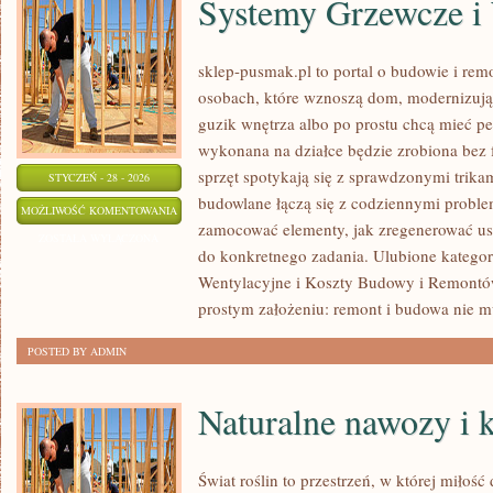
Systemy Grzewcze i
sklep-pusmak.pl to portal o budowie i rem
osobach, które wznoszą dom, modernizują 
guzik wnętrza albo po prostu chcą mieć p
wykonana na działce będzie zrobiona bez 
sprzęt spotykają się z sprawdzonymi trika
STYCZEŃ - 28 - 2026
budowlane łączą się z codziennymi proble
SYSTEMY
MOŻLIWOŚĆ KOMENTOWANIA
zamocować elementy, jak zregenerować ust
GRZEWCZE
ZOSTAŁA WYŁĄCZONA
do konkretnego zadania. Ulubione kategor
I
Wentylacyjne i Koszty Budowy i Remontów.
WENTYLACYJNE
prostym założeniu: remont i budowa nie 
POSTED BY ADMIN
Naturalne nawozy i
Świat roślin to przestrzeń, w której miłość 