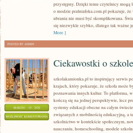
przystępny. Dzięki temu czytelnicy mogą l
o modzie pralniafoka.com.pl pokazuje, że 
ubrania nie musi być skomplikowana. Św
się niezwykle szybko, dlatego tak ważne je
More ]
POSTED BY ADMIN
Ciekawostki o szkol
szkolakamionka.pl to inspirujący serwis 
krajach, który pokazuje, że szkoła może 
poznawania innych kultur. To platforma, w
kończą się na jednej perspektywie, lecz p
systemy edukacji obecne na całym świecie.
MARZEC - 10 - 2026
związanych z mobilnością edukacyjną, a ta
CIEKAWOSTKI
MOŻLIWOŚĆ KOMENTOWANIA
szkolnictwo w kontekście społecznym, no
O
ZOSTAŁA WYŁĄCZONA
nauczaniu, homeschooling, modele szkoln
SZKOLE