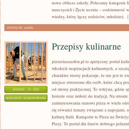
nowe oblicze szkoły. Polecamy kategorie In
nauczycieli i Życie ucznia – codzienność w
wiedzy, który łączy rodziców, młodzież,
[ 
POSTED BY ADMIN
Przepisy kulinarne
pizzeriasaxofon.pl to apetyczny portal kuli
włoskich inspiracjach kulinarnych, a szcze
charakter strony pokazuje, że nie jest to z
miejsce stworzone dla osób, które chcą p
od strony praktycznej. To witryna, gdzie sp
MARZEC - 10 - 2026
historie oraz miłość do tradycji. Na stron
PRZEPISY
MOŻLIWOŚĆ KOMENTOWANIA
zainteresowania stanowi pizza w wielu ods
KULINARNE
ZOSTAŁA WYŁĄCZONA
się również tematy związane z napojami, s
kulturą Italii. Kategorie to Pizza na Śwież
Pizzy. To portal dla fanów dobrego jedzeni