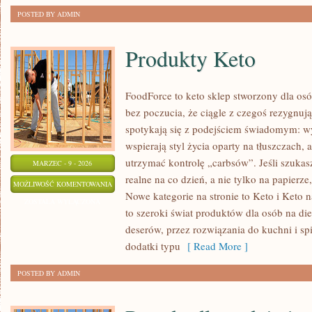
POSTED BY ADMIN
Produkty Keto
FoodForce to keto sklep stworzony dla osó
bez poczucia, że ciągle z czegoś rezygnuj
spotykają się z podejściem świadomym: wy
wspierają styl życia oparty na tłuszczach,
utrzymać kontrolę „carbsów”. Jeśli szukasz 
MARZEC - 9 - 2026
realne na co dzień, a nie tylko na papierze,
PRODUKTY
MOŻLIWOŚĆ KOMENTOWANIA
Nowe kategorie na stronie to Keto i Keto 
KETO
ZOSTAŁA WYŁĄCZONA
to szeroki świat produktów dla osób na d
deserów, przez rozwiązania do kuchni i sp
dodatki typu
[ Read More ]
POSTED BY ADMIN