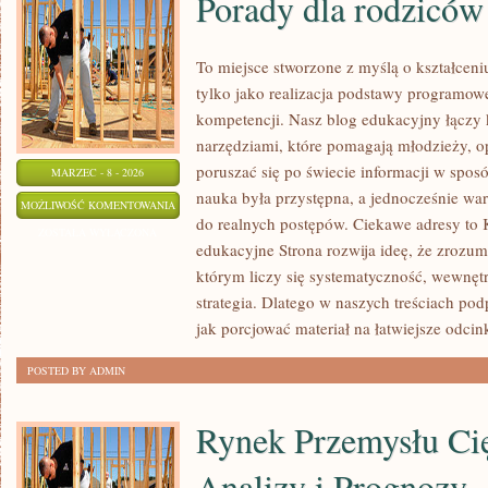
Porady dla rodziców
To miejsce stworzone z myślą o kształceni
tylko jako realizacja podstawy programowej
kompetencji. Nasz blog edukacyjny łączy
narzędziami, które pomagają młodzieży, 
poruszać się po świecie informacji w spos
MARZEC - 8 - 2026
nauka była przystępna, a jednocześnie war
PORADY
MOŻLIWOŚĆ KOMENTOWANIA
do realnych postępów. Ciekawe adresy to K
DLA
ZOSTAŁA WYŁĄCZONA
edukacyjne Strona rozwija ideę, że zrozumi
RODZICÓW
którym liczy się systematyczność, wewnę
strategia. Dlatego w naszych treściach po
jak porcjować materiał na łatwiejsze odcink
POSTED BY ADMIN
Rynek Przemysłu Ci
Analizy i Prognozy