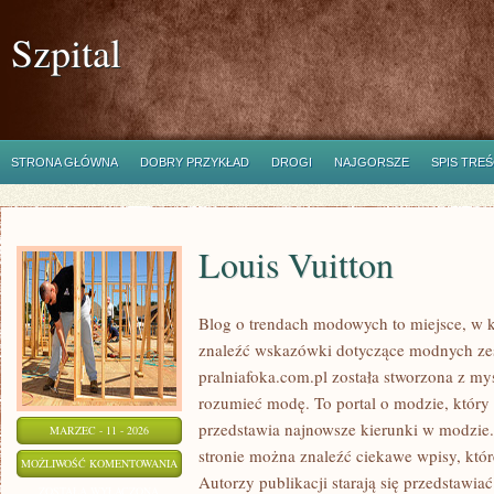
Szpital
STRONA GŁÓWNA
DOBRY PRZYKŁAD
DROGI
NAJGORSZE
SPIS TREŚ
Louis Vuitton
Blog o trendach modowych to miejsce, w k
znaleźć wskazówki dotyczące modnych ze
pralniafoka.com.pl została stworzona z myś
rozumieć modę. To portal o modzie, który
przedstawia najnowsze kierunki w modzie
MARZEC - 11 - 2026
stronie można znaleźć ciekawe wpisy, któr
LOUIS
MOŻLIWOŚĆ KOMENTOWANIA
Autorzy publikacji starają się przedstawia
VUITTON
ZOSTAŁA WYŁĄCZONA