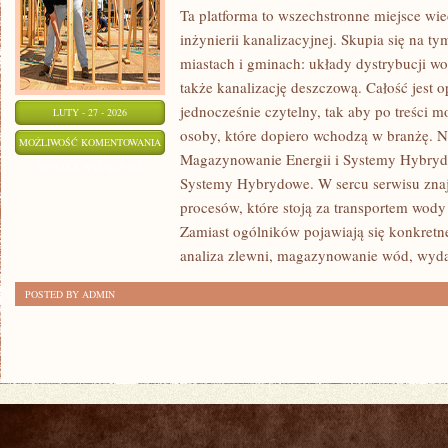
Ta platforma to wszechstronne miejsce wi
inżynierii kanalizacyjnej. Skupia się na ty
miastach i gminach: układy dystrybucji wo
także kanalizację deszczową. Całość jest o
jednocześnie czytelny, tak aby po treści m
LUTY - 27 - 2026
osoby, które dopiero wchodzą w branżę. No
DIAGNOSTYKA
MOŻLIWOŚĆ KOMENTOWANIA
Magazynowanie Energii i Systemy Hybryd
I
ZOSTAŁA WYŁĄCZONA
Systemy Hybrydowe. W sercu serwisu znaj
SERWIS
procesów, które stoją za transportem wod
Zamiast ogólników pojawiają się konkretn
analiza zlewni, magazynowanie wód, wyd
POSTED BY ADMIN