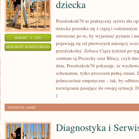
dziecka
Przedszkole76 to praktyczny serwis dla o
dziecka przenika się z ciążą i codzienny
stworzone po to, by wyjaśniać pytania i i
MARZEC - 6 - 2026
pojawiają się od pierwszych miesięcy ocze
PIELĘGNACJA
MOŻLIWOŚĆ KOMENTOWANIA
przedszkolny. Zobacz Ciąża tydzień po tyg
I
ZOSTAŁA WYŁĄCZONA
centrum są Pociechy oraz Bliscy, czyli due
BEZPIECZEŃSTWO
dnia. Przedszkole76 pokazuje, że wychowa
DZIECKA
schematem, tylko procesem pełną zmian. Dl
jednocześnie empatyczne – tak, by odbior
rozwiązania pasujące do swojej sytuacji. 
]
POSTED BY ADMIN
Diagnostyka i Serwi