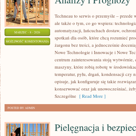
Techneau to serwis o przemyśle – przede 
ale także o tym, co go wspiera: technologi
automatyzacji, łańcuchach dostaw, ochroni
MARZEC - 8 - 2026
spotkań dla osób, które chcą rozumieć pr
RYNEK
MOŻLIWOŚĆ KOMENTOWANIA
żargonu bez treści, a jednocześnie doceni
PRZEMYSŁU
ZOSTAŁA WYŁĄCZONA
Nowe Technologie i Innowacje i Nowe Tec
CIĘŻKIEGO:
centrum zainteresowania stoją wytwórnie, 
ANALIZY
maszyny, które robią robotę w środowisk
I
temperatur, pyłu, drgań, kondensacji czy 
PROGNOZY
opisuje, jak konfiguruje się takie rozwiązan
konserwować oraz jak unowocześniać, żeb
Szczególne
[ Read More ]
POSTED BY ADMIN
Pielęgnacja i bezpie