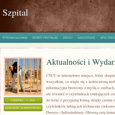
Szpital
STRONA GŁÓWNA
DOBRY PRZYKŁAD
DROGI
NAJGORSZE
SPIS TREŚ
Aktualności i Wydar
CTCU to internetowe miejsce, które skupia 
wszystkim, co wiąże się z nowoczesną mob
informacyjna tworzony z myślą o osobach, 
ale również o czytelnikach szukających ci
do kolei z przyjazną formą, dzięki czemu
CZERWIEC - 5 - 2026
czytelników lubiących techniczne ciekawost
AKTUALNOŚCI
MOŻLIWOŚĆ KOMENTOWANIA
Dworce i Infrastruktura. Główną osią tema
I
ZOSTAŁA WYŁĄCZONA