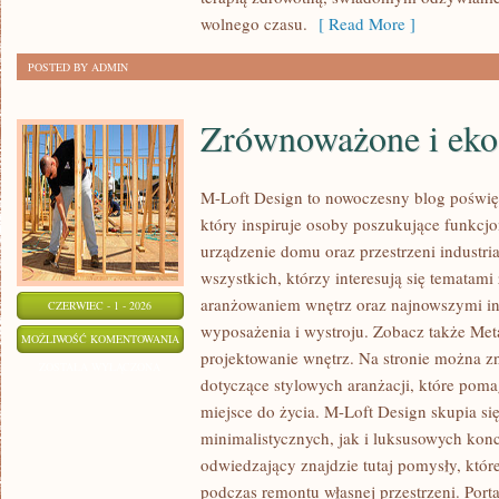
wolnego czasu.
[ Read More ]
POSTED BY ADMIN
Zrównoważone i eko
M-Loft Design to nowoczesny blog poświę
który inspiruje osoby poszukujące funkc
urządzenie domu oraz przestrzeni industria
wszystkich, którzy interesują się tematam
aranżowaniem wnętrz oraz najnowszymi in
CZERWIEC - 1 - 2026
wyposażenia i wystroju. Zobacz także Met
ZRÓWNOWAŻONE
MOŻLIWOŚĆ KOMENTOWANIA
projektowanie wnętrz. Na stronie można z
I
ZOSTAŁA WYŁĄCZONA
dotyczące stylowych aranżacji, które poma
EKO
miejsce do życia. M-Loft Design skupia s
WNĘTRZA
minimalistycznych, jak i luksusowych kon
odwiedzający znajdzie tutaj pomysły, któ
podczas remontu własnej przestrzeni. Portal