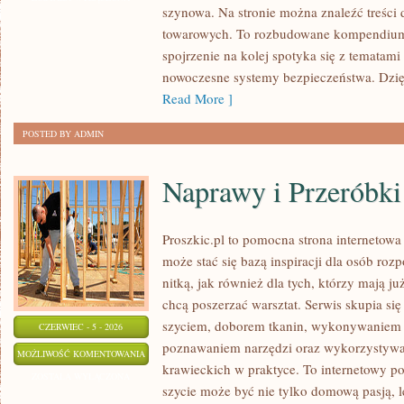
szynowa. Na stronie można znaleźć treści
WYDARZENIA
towarowych. To rozbudowane kompendium
spojrzenie na kolej spotyka się z tematam
nowoczesne systemy bezpieczeństwa. Dzi
Read More ]
POSTED BY ADMIN
Naprawy i Przeróbki
Proszkic.pl to pomocna strona internetow
może stać się bazą inspiracji dla osób roz
nitką, jak również dla tych, którzy mają j
chcą poszerzać warsztat. Serwis skupia się
szyciem, doborem tkanin, wykonywaniem d
CZERWIEC - 5 - 2026
poznawaniem narzędzi oraz wykorzystywa
NAPRAWY
MOŻLIWOŚĆ KOMENTOWANIA
krawieckich w praktyce. To internetowy po
I
ZOSTAŁA WYŁĄCZONA
szycie może być nie tylko domową pasją, le
PRZERÓBKI