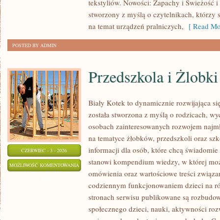
tekstyliów. Nowości: Zapachy i Świeżość i 
stworzony z myślą o czytelnikach, którzy 
na temat urządzeń pralniczych,
[ Read Mo
POSTED BY ADMIN
Przedszkola i Żlobki
Biały Kotek to dynamicznie rozwijająca się
została stworzona z myślą o rodzicach, w
osobach zainteresowanych rozwojem najmło
na tematyce żłobków, przedszkoli oraz szk
informacji dla osób, które chcą świadomie
CZERWIEC - 3 - 2026
stanowi kompendium wiedzy, w której mo
PRZEDSZKOLA
MOŻLIWOŚĆ KOMENTOWANIA
omówienia oraz wartościowe treści związ
I
ZOSTAŁA WYŁĄCZONA
codziennym funkcjonowaniem dzieci na ró
ŻLOBKI
stronach serwisu publikowane są rozbudow
społecznego dzieci, nauki, aktywności ro