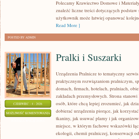
Polecamy Krawiectwo Domowe i Materiały 
znaleźć liczne treści dotyczących podstaw 
użytkownik może łatwiej opanować kolejn
Read More ]
POSTED BY ADMIN
Pralki i Suszarki
Urządzenia Pralnicze to tematyczny serwis
praktycznym rozwiązaniom pralniczym, 
domach, firmach, hotelach, pralniach, obi
zakładach przemysłowych. Strona stanowi
osób, które chcą lepiej zrozumieć, jak dzia
CZERWIEC - 4 - 2026
dobierać urządzenia piorące, jak korzystać
PRALKI
MOŻLIWOŚĆ KOMENTOWANIA
tkaniny, jak usuwać plamy i jak organizow
I
ZOSTAŁA WYŁĄCZONA
miejsce, w którym fachowe wskazówki łącz
SUSZARKI
ekologii, chemii pralniczej, konserwacji o