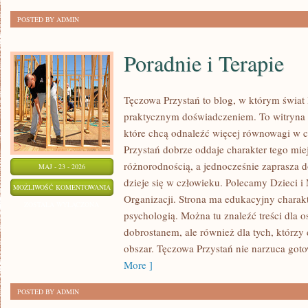
POSTED BY ADMIN
Poradnie i Terapie
Tęczowa Przystań to blog, w którym świat 
praktycznym doświadczeniem. To witryna 
które chcą odnaleźć więcej równowagi w 
Przystań dobrze oddaje charakter tego mie
różnorodnością, a jednocześnie zaprasza d
MAJ - 23 - 2026
dzieje się w człowieku. Polecamy Dzieci i 
PORADNIE
MOŻLIWOŚĆ KOMENTOWANIA
Organizacji. Strona ma edukacyjny charakt
I
ZOSTAŁA WYŁĄCZONA
psychologią. Można tu znaleźć treści dla os
TERAPIE
dobrostanem, ale również dla tych, którzy
obszar. Tęczowa Przystań nie narzuca got
More ]
POSTED BY ADMIN