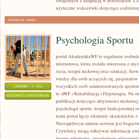
związanych z adaptacją w przedszkolu. Cz
użyteczne wskazówki dotyczące codzienn
POSTED BY ADMIN
Psychologia Sportu
portal AkademikaWF to regularnie rozbu
internetowa, która została stworzona z my
życia, terapii ruchowej oraz edukacji. Se
wiedzy dla osób uczących się, pasjonatów 
wszystkich osób zainteresowanych sportem
CZERWIEC - 2 - 2026
to AWF i Rehabilitacja i Fizjoterapia. Na 
PSYCHOLOGIA
MOŻLIWOŚĆ KOMENTOWANIA
publikacji dotyczące aktywności ruchowe
SPORTU
ZOSTAŁA WYŁĄCZONA
psychologii sportu, terapii funkcjonalnej 
temu portal łączy elementy akademickie 
Niewątpliwym atutem serwisu jest bogact
Czytelnicy mogą odkrywać informacje zwi
terapią zdrowotną, świadomym odżywianie