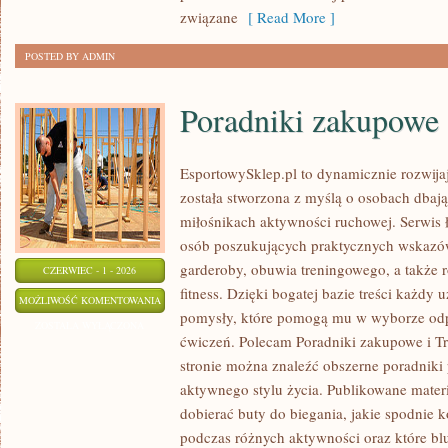
związane
[ Read More ]
POSTED BY ADMIN
Poradniki zakupowe
EsportowySklep.pl to dynamicznie rozwijają
została stworzona z myślą o osobach dbaj
miłośnikach aktywności ruchowej. Serwis 
osób poszukujących praktycznych wskazó
garderoby, obuwia treningowego, a także 
CZERWIEC - 1 - 2026
fitness. Dzięki bogatej bazie treści każdy
PORADNIKI
MOŻLIWOŚĆ KOMENTOWANIA
pomysły, które pomogą mu w wyborze od
ZAKUPOWE
ZOSTAŁA WYŁĄCZONA
ćwiczeń. Polecam Poradniki zakupowe i Tre
stronie można znaleźć obszerne poradniki
aktywnego stylu życia. Publikowane mater
dobierać buty do biegania, jakie spodnie 
podczas różnych aktywności oraz które bl