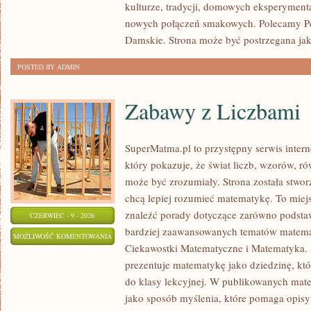
kulturze, tradycji, domowych eksperymen
nowych połączeń smakowych. Polecamy Pe
Damskie. Strona może być postrzegana ja
POSTED BY ADMIN
Zabawy z Liczbami
SuperMatma.pl to przystępny serwis inte
który pokazuje, że świat liczb, wzorów, r
może być zrozumiały. Strona została stwor
chcą lepiej rozumieć matematykę. To miej
znaleźć porady dotyczące zarówno podsta
CZERWIEC - 9 - 2026
bardziej zaawansowanych tematów matema
ZABAWY
MOŻLIWOŚĆ KOMENTOWANIA
Ciekawostki Matematyczne i Matematyka.
Z
ZOSTAŁA WYŁĄCZONA
prezentuje matematykę jako dziedzinę, któ
LICZBAMI
do klasy lekcyjnej. W publikowanych mate
jako sposób myślenia, które pomaga opisy