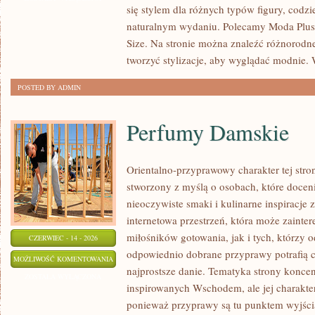
się stylem dla różnych typów figury, cod
SIZE
naturalnym wydaniu. Polecamy Moda Plus 
Size. Na stronie można znaleźć różnorodne
tworzyć stylizacje, aby wyglądać modnie
POSTED BY ADMIN
Perfumy Damskie
Orientalno-przyprawowy charakter tej stron
stworzony z myślą o osobach, które docen
nieoczywiste smaki i kulinarne inspiracje 
internetowa przestrzeń, która może zaint
miłośników gotowania, jak i tych, którzy 
CZERWIEC - 14 - 2026
odpowiednio dobrane przyprawy potrafią 
PERFUMY
MOŻLIWOŚĆ KOMENTOWANIA
najprostsze danie. Tematyka strony konce
DAMSKIE
ZOSTAŁA WYŁĄCZONA
inspirowanych Wschodem, ale jej charakter 
ponieważ przyprawy są tu punktem wyjści