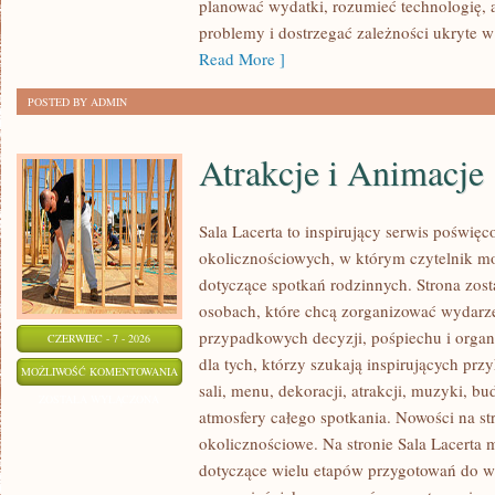
planować wydatki, rozumieć technologię,
problemy i dostrzegać zależności ukryte w
Read More ]
POSTED BY ADMIN
Atrakcje i Animacje
Sala Lacerta to inspirujący serwis poświęc
okolicznościowych, w którym czytelnik m
dotyczące spotkań rodzinnych. Strona zos
osobach, które chcą zorganizować wydarz
przypadkowych decyzji, pośpiechu i organ
CZERWIEC - 7 - 2026
dla tych, którzy szukają inspirujących p
ATRAKCJE
MOŻLIWOŚĆ KOMENTOWANIA
sali, menu, dekoracji, atrakcji, muzyki, b
I
ZOSTAŁA WYŁĄCZONA
atmosfery całego spotkania. Nowości na str
ANIMACJE
okolicznościowe. Na stronie Sala Lacerta 
dotyczące wielu etapów przygotowań do w