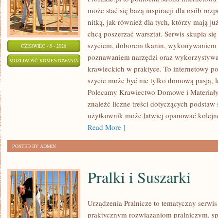
może stać się bazą inspiracji dla osób roz
nitką, jak również dla tych, którzy mają j
chcą poszerzać warsztat. Serwis skupia się
szyciem, doborem tkanin, wykonywaniem d
CZERWIEC - 5 - 2026
poznawaniem narzędzi oraz wykorzystywa
NAPRAWY
MOŻLIWOŚĆ KOMENTOWANIA
krawieckich w praktyce. To internetowy po
I
ZOSTAŁA WYŁĄCZONA
szycie może być nie tylko domową pasją, le
PRZERÓBKI
Polecamy Krawiectwo Domowe i Materiały 
znaleźć liczne treści dotyczących podstaw 
użytkownik może łatwiej opanować kolejn
Read More ]
POSTED BY ADMIN
Pralki i Suszarki
Urządzenia Pralnicze to tematyczny serwis
praktycznym rozwiązaniom pralniczym, 