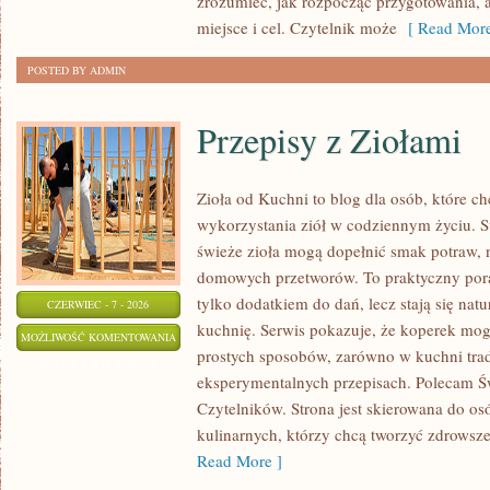
zrozumieć, jak rozpocząć przygotowania, 
miejsce i cel. Czytelnik może
[ Read More
POSTED BY ADMIN
Przepisy z Ziołami
Zioła od Kuchni to blog dla osób, które 
wykorzystania ziół w codziennym życiu. St
świeże zioła mogą dopełnić smak potraw, 
domowych przetworów. To praktyczny pora
tylko dodatkiem do dań, lecz stają się na
CZERWIEC - 7 - 2026
kuchnię. Serwis pokazuje, że koperek mo
PRZEPISY
MOŻLIWOŚĆ KOMENTOWANIA
prostych sposobów, zarówno w kuchni trady
Z
ZOSTAŁA WYŁĄCZONA
eksperymentalnych przepisach. Polecam Ś
ZIOŁAMI
Czytelników. Strona jest skierowana do osó
kulinarnych, którzy chcą tworzyć zdrowsz
Read More ]