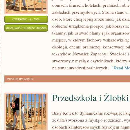
domach, firmach, hotelach, pralniach, obi
zakładach przemysłowych. Strona stanowi
osób, które chcą lepiej zrozumieć, jak dzia
CZERWIEC - 4 - 2026
dobierać urządzenia piorące, jak korzystać
PRALKI
MOŻLIWOŚĆ KOMENTOWANIA
tkaniny, jak usuwać plamy i jak organizow
I
ZOSTAŁA WYŁĄCZONA
miejsce, w którym fachowe wskazówki łącz
SUSZARKI
ekologii, chemii pralniczej, konserwacji o
tekstyliów. Nowości: Zapachy i Świeżość i 
stworzony z myślą o czytelnikach, którzy 
na temat urządzeń pralniczych,
[ Read Mo
POSTED BY ADMIN
Przedszkola i Żlobki
Biały Kotek to dynamicznie rozwijająca się
została stworzona z myślą o rodzicach, w
osobach zainteresowanych rozwojem najmło