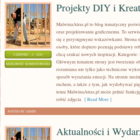
Projekty DIY i Krea
MalwinaAtras.pl to blog tematyczny poświę
oraz projektowaniu graficznemu. To serwis
się z przystępnymi wskazówkami. Strona 
osoby, które dopiero poznają podstawy robi
chcą szukać nowych inspiracji. Kategorie: In
CZERWIEC - 6 - 2026
Głównym tematem strony jest tworzenie o
PROJEKTY
MOŻLIWOŚĆ KOMENTOWANIA
rozumiana nie tylko jako techniczne wyko
DIY
ZOSTAŁA WYŁĄCZONA
sposób wyrażania emocji. Na stronie można
I
ruchem, a także z tym, jak wydobywać pi
KREATYWNE
temu MalwinaAtras.pl może pełnić funkcję 
TRIKI
robić zdjęcia
[ Read More ]
POSTED BY ADMIN
Aktualności i Wydar