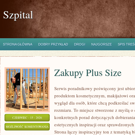
Szpital
STRONA GŁÓWNA
DOBRY PRZYKŁAD
DROGI
NAJGORSZE
SPIS TREŚ
Zakupy Plus Size
Serwis poradnikowy poświęcony jest ubior
produktom kosmetycznym, makijażowi ora
wygląd dla osób, które chcą podkreślać sw
rozmiaru. To miejsce stworzone z myślą o 
konkretnych porad dotyczących dobierania 
CZERWIEC - 15 - 2026
estetycznych inspiracji oraz sprawdzonyc
ZAKUPY
MOŻLIWOŚĆ KOMENTOWANIA
Strona łączy inspiracyjny ton z tematyką b
PLUS
ZOSTAŁA WYŁĄCZONA