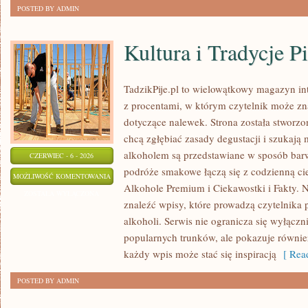
POSTED BY ADMIN
Kultura i Tradycje Pi
TadzikPije.pl to wielowątkowy magazyn i
z procentami, w którym czytelnik może znal
dotyczące nalewek. Strona została stworzo
chcą zgłębiać zasady degustacji i szukają 
alkoholem są przedstawiane w sposób bar
CZERWIEC - 6 - 2026
podróże smakowe łączą się z codzienną ci
KULTURA
MOŻLIWOŚĆ KOMENTOWANIA
Alkohole Premium i Ciekawostki i Fakty. N
I
ZOSTAŁA WYŁĄCZONA
znaleźć wpisy, które prowadzą czytelnika 
TRADYCJE
alkoholi. Serwis nie ogranicza się wyłączn
PICIE
popularnych trunków, ale pokazuje równie
każdy wpis może stać się inspiracją
[ Read
POSTED BY ADMIN