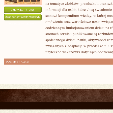
na tematyce żłobków, przedszkoli oraz szk
informacji dla osób, które chcą świadomie
CZERWIEC - 3 - 2026
stanowi kompendium wiedzy, w której mo
PRZEDSZKOLA
MOŻLIWOŚĆ KOMENTOWANIA
omówienia oraz wartościowe treści związ
I
ZOSTAŁA WYŁĄCZONA
codziennym funkcjonowaniem dzieci na ró
ŻLOBKI
stronach serwisu publikowane są rozbudow
społecznego dzieci, nauki, aktywności ro
związanych z adaptacją w przedszkolu. Cz
użyteczne wskazówki dotyczące codzienn
POSTED BY ADMIN