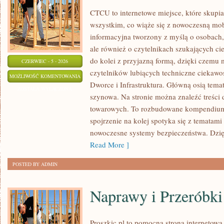
CTCU to internetowe miejsce, które skupia 
wszystkim, co wiąże się z nowoczesną mob
informacyjna tworzony z myślą o osobach, 
ale również o czytelnikach szukających ci
do kolei z przyjazną formą, dzięki czemu
CZERWIEC - 5 - 2026
czytelników lubiących techniczne ciekawost
AKTUALNOŚCI
MOŻLIWOŚĆ KOMENTOWANIA
Dworce i Infrastruktura. Główną osią tema
I
ZOSTAŁA WYŁĄCZONA
szynowa. Na stronie można znaleźć treści
WYDARZENIA
towarowych. To rozbudowane kompendium
spojrzenie na kolej spotyka się z tematam
nowoczesne systemy bezpieczeństwa. Dzi
Read More ]
POSTED BY ADMIN
Naprawy i Przeróbki
Proszkic.pl to pomocna strona internetow