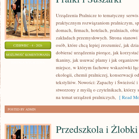
Urządzenia Pralnicze to tematyczny serwis
praktycznym rozwiązaniom pralniczym, 
domach, firmach, hotelach, pralniach, obi
zakładach przemysłowych. Strona stanowi
osób, które chcą lepiej zrozumieć, jak dzia
CZERWIEC - 4 - 2026
dobierać urządzenia piorące, jak korzystać
PRALKI
MOŻLIWOŚĆ KOMENTOWANIA
tkaniny, jak usuwać plamy i jak organizow
I
ZOSTAŁA WYŁĄCZONA
miejsce, w którym fachowe wskazówki łącz
SUSZARKI
ekologii, chemii pralniczej, konserwacji o
tekstyliów. Nowości: Zapachy i Świeżość i 
stworzony z myślą o czytelnikach, którzy 
na temat urządzeń pralniczych,
[ Read Mo
POSTED BY ADMIN
Przedszkola i Żlobki