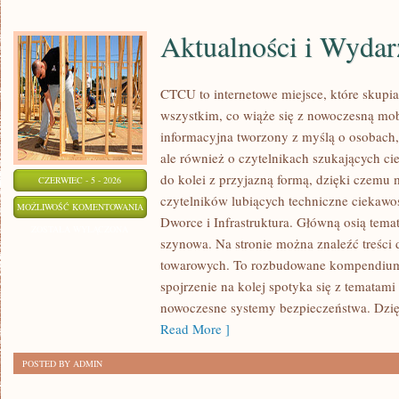
Aktualności i Wydar
CTCU to internetowe miejsce, które skupia 
wszystkim, co wiąże się z nowoczesną mob
informacyjna tworzony z myślą o osobach, 
ale również o czytelnikach szukających ci
do kolei z przyjazną formą, dzięki czemu
CZERWIEC - 5 - 2026
czytelników lubiących techniczne ciekawost
AKTUALNOŚCI
MOŻLIWOŚĆ KOMENTOWANIA
Dworce i Infrastruktura. Główną osią tema
I
ZOSTAŁA WYŁĄCZONA
szynowa. Na stronie można znaleźć treści
WYDARZENIA
towarowych. To rozbudowane kompendium
spojrzenie na kolej spotyka się z tematam
nowoczesne systemy bezpieczeństwa. Dzi
Read More ]
POSTED BY ADMIN