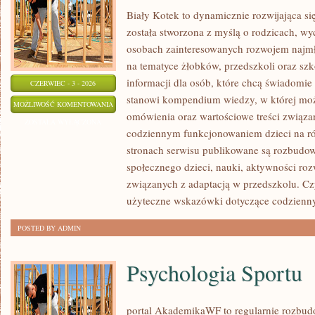
Biały Kotek to dynamicznie rozwijająca się
została stworzona z myślą o rodzicach, w
osobach zainteresowanych rozwojem najmło
na tematyce żłobków, przedszkoli oraz szk
informacji dla osób, które chcą świadomie
CZERWIEC - 3 - 2026
stanowi kompendium wiedzy, w której mo
PRZEDSZKOLA
MOŻLIWOŚĆ KOMENTOWANIA
omówienia oraz wartościowe treści związ
I
ZOSTAŁA WYŁĄCZONA
codziennym funkcjonowaniem dzieci na ró
ŻLOBKI
stronach serwisu publikowane są rozbudow
społecznego dzieci, nauki, aktywności ro
związanych z adaptacją w przedszkolu. Cz
użyteczne wskazówki dotyczące codzienn
POSTED BY ADMIN
Psychologia Sportu
portal AkademikaWF to regularnie rozbu