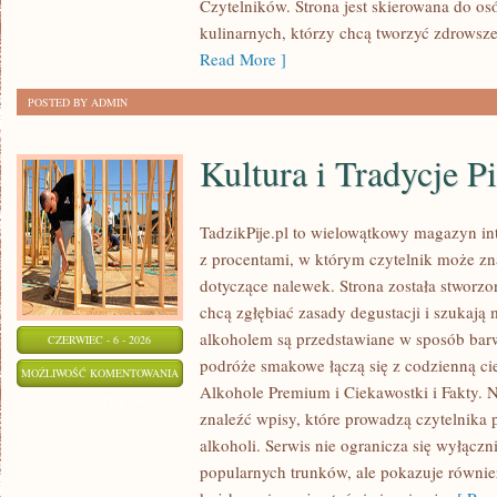
Czytelników. Strona jest skierowana do osó
kulinarnych, którzy chcą tworzyć zdrowsz
Read More ]
POSTED BY ADMIN
Kultura i Tradycje Pi
TadzikPije.pl to wielowątkowy magazyn i
z procentami, w którym czytelnik może znal
dotyczące nalewek. Strona została stworzo
chcą zgłębiać zasady degustacji i szukają 
alkoholem są przedstawiane w sposób bar
CZERWIEC - 6 - 2026
podróże smakowe łączą się z codzienną ci
KULTURA
MOŻLIWOŚĆ KOMENTOWANIA
Alkohole Premium i Ciekawostki i Fakty. N
I
ZOSTAŁA WYŁĄCZONA
znaleźć wpisy, które prowadzą czytelnika 
TRADYCJE
alkoholi. Serwis nie ogranicza się wyłączn
PICIE
popularnych trunków, ale pokazuje równie