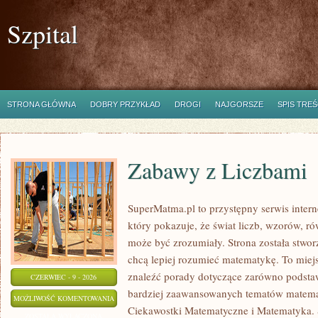
Szpital
STRONA GŁÓWNA
DOBRY PRZYKŁAD
DROGI
NAJGORSZE
SPIS TREŚ
Zabawy z Liczbami
SuperMatma.pl to przystępny serwis inte
który pokazuje, że świat liczb, wzorów, r
może być zrozumiały. Strona została stwor
chcą lepiej rozumieć matematykę. To miej
znaleźć porady dotyczące zarówno podsta
CZERWIEC - 9 - 2026
bardziej zaawansowanych tematów matema
ZABAWY
MOŻLIWOŚĆ KOMENTOWANIA
Ciekawostki Matematyczne i Matematyka.
Z
ZOSTAŁA WYŁĄCZONA