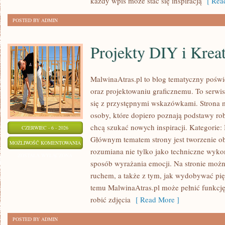
każdy wpis może stać się inspiracją
[ Read
POSTED BY ADMIN
Projekty DIY i Krea
MalwinaAtras.pl to blog tematyczny poświę
oraz projektowaniu graficznemu. To serwis
się z przystępnymi wskazówkami. Strona 
osoby, które dopiero poznają podstawy robi
chcą szukać nowych inspiracji. Kategorie: In
CZERWIEC - 6 - 2026
Głównym tematem strony jest tworzenie o
PROJEKTY
MOŻLIWOŚĆ KOMENTOWANIA
rozumiana nie tylko jako techniczne wyko
DIY
ZOSTAŁA WYŁĄCZONA
sposób wyrażania emocji. Na stronie można
I
ruchem, a także z tym, jak wydobywać pi
KREATYWNE
temu MalwinaAtras.pl może pełnić funkcję 
TRIKI
robić zdjęcia
[ Read More ]
POSTED BY ADMIN