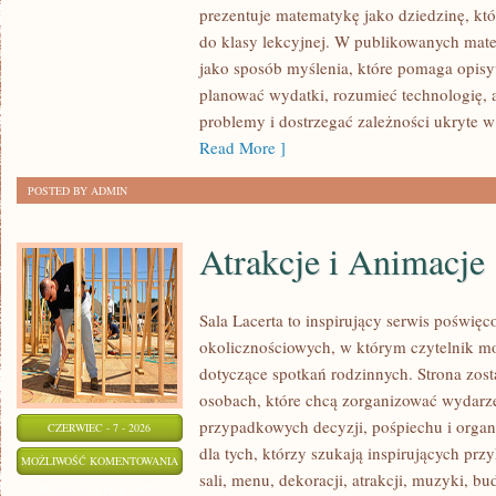
prezentuje matematykę jako dziedzinę, któ
LICZBAMI
do klasy lekcyjnej. W publikowanych mate
jako sposób myślenia, które pomaga opisy
planować wydatki, rozumieć technologię,
problemy i dostrzegać zależności ukryte w
Read More ]
POSTED BY ADMIN
Atrakcje i Animacje
Sala Lacerta to inspirujący serwis poświęc
okolicznościowych, w którym czytelnik m
dotyczące spotkań rodzinnych. Strona zos
osobach, które chcą zorganizować wydarz
przypadkowych decyzji, pośpiechu i organ
CZERWIEC - 7 - 2026
dla tych, którzy szukają inspirujących p
ATRAKCJE
MOŻLIWOŚĆ KOMENTOWANIA
sali, menu, dekoracji, atrakcji, muzyki, b
I
ZOSTAŁA WYŁĄCZONA