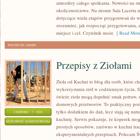
atmosfery całego spotkania. Nowości na str
ANIMACJE
okolicznościowe. Na stronie Sala Lacerta 
dotyczące wielu etapów przygotowań do w
zrozumieć, jak rozpocząć przygotowania, 
miejsce i cel. Czytelnik może
[ Read More
POSTED BY ADMIN
Przepisy z Ziołami
Zioła od Kuchni to blog dla osób, które 
wykorzystania ziół w codziennym życiu. St
świeże zioła mogą dopełnić smak potraw, 
domowych przetworów. To praktyczny pora
tylko dodatkiem do dań, lecz stają się na
CZERWIEC - 7 - 2026
kuchnię. Serwis pokazuje, że koperek mo
PRZEPISY
MOŻLIWOŚĆ KOMENTOWANIA
prostych sposobów, zarówno w kuchni trady
Z
ZOSTAŁA WYŁĄCZONA
eksperymentalnych przepisach. Polecam Ś
ZIOŁAMI