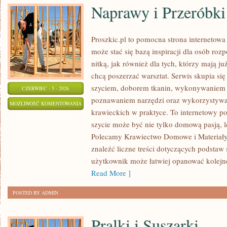
Naprawy i Przeróbki
Proszkic.pl to pomocna strona internetow
może stać się bazą inspiracji dla osób roz
nitką, jak również dla tych, którzy mają j
chcą poszerzać warsztat. Serwis skupia się
szyciem, doborem tkanin, wykonywaniem d
CZERWIEC - 5 - 2026
poznawaniem narzędzi oraz wykorzystywa
NAPRAWY
MOŻLIWOŚĆ KOMENTOWANIA
krawieckich w praktyce. To internetowy po
I
ZOSTAŁA WYŁĄCZONA
szycie może być nie tylko domową pasją, le
PRZERÓBKI
Polecamy Krawiectwo Domowe i Materiały 
znaleźć liczne treści dotyczących podstaw 
użytkownik może łatwiej opanować kolejn
Read More ]
POSTED BY ADMIN
Pralki i Suszarki