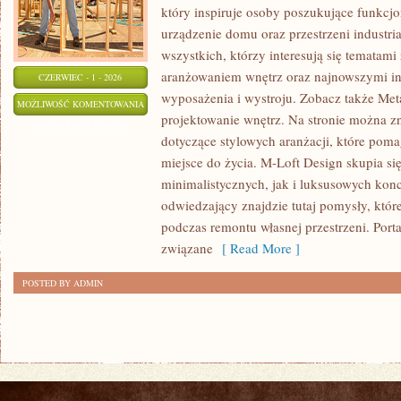
który inspiruje osoby poszukujące funkc
urządzenie domu oraz przestrzeni industria
wszystkich, którzy interesują się tematam
aranżowaniem wnętrz oraz najnowszymi in
CZERWIEC - 1 - 2026
wyposażenia i wystroju. Zobacz także Met
ZRÓWNOWAŻONE
MOŻLIWOŚĆ KOMENTOWANIA
projektowanie wnętrz. Na stronie można z
I
ZOSTAŁA WYŁĄCZONA
dotyczące stylowych aranżacji, które poma
EKO
miejsce do życia. M-Loft Design skupia s
WNĘTRZA
minimalistycznych, jak i luksusowych kon
odwiedzający znajdzie tutaj pomysły, któ
podczas remontu własnej przestrzeni. Portal
związane
[ Read More ]
POSTED BY ADMIN