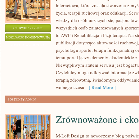
internetowa, która została stworzona z my
życia, terapii ruchowej oraz edukacji. Se
wiedzy dla osób uczących się, pasjonatów 
wszystkich osób zainteresowanych sportem
CZERWIEC - 2 - 2026
to AWF i Rehabilitacja i Fizjoterapia. Na 
PSYCHOLOGIA
MOŻLIWOŚĆ KOMENTOWANIA
publikacji dotyczące aktywności ruchowe
SPORTU
ZOSTAŁA WYŁĄCZONA
psychologii sportu, terapii funkcjonalnej 
temu portal łączy elementy akademickie 
Niewątpliwym atutem serwisu jest bogact
Czytelnicy mogą odkrywać informacje zwi
terapią zdrowotną, świadomym odżywianie
wolnego czasu.
[ Read More ]
POSTED BY ADMIN
Zrównoważone i eko
M-Loft Design to nowoczesny blog poświę