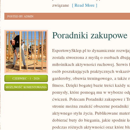
związane
[ Read More ]
POSTED BY ADMIN
Poradniki zakupowe
EsportowySklep.pl to dynamicznie rozwijają
została stworzona z myślą o osobach dbaj
miłośnikach aktywności ruchowej. Serwis 
osób poszukujących praktycznych wskazó
garderoby, obuwia treningowego, a także 
CZERWIEC - 1 - 2026
fitness. Dzięki bogatej bazie treści każdy
PORADNIKI
MOŻLIWOŚĆ KOMENTOWANIA
pomysły, które pomogą mu w wyborze od
ZAKUPOWE
ZOSTAŁA WYŁĄCZONA
ćwiczeń. Polecam Poradniki zakupowe i Tre
stronie można znaleźć obszerne poradniki
aktywnego stylu życia. Publikowane mater
dobierać buty do biegania, jakie spodnie 
podczas różnych aktywności oraz które bl