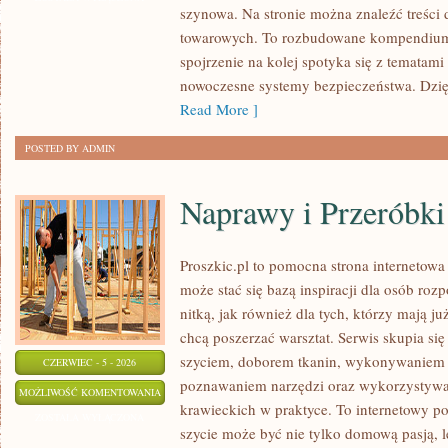
szynowa. Na stronie można znaleźć treści
WYDARZENIA
towarowych. To rozbudowane kompendium
spojrzenie na kolej spotyka się z tematam
nowoczesne systemy bezpieczeństwa. Dzi
Read More ]
POSTED BY ADMIN
Naprawy i Przeróbki
Proszkic.pl to pomocna strona internetow
może stać się bazą inspiracji dla osób roz
nitką, jak również dla tych, którzy mają j
chcą poszerzać warsztat. Serwis skupia się
szyciem, doborem tkanin, wykonywaniem d
CZERWIEC - 5 - 2026
poznawaniem narzędzi oraz wykorzystywa
NAPRAWY
MOŻLIWOŚĆ KOMENTOWANIA
krawieckich w praktyce. To internetowy po
I
ZOSTAŁA WYŁĄCZONA
szycie może być nie tylko domową pasją, le
PRZERÓBKI