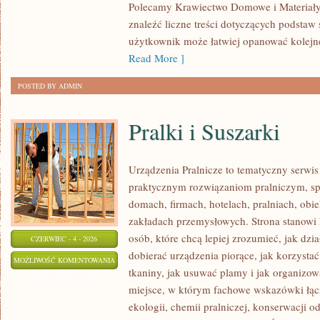
Polecamy Krawiectwo Domowe i Materiały 
znaleźć liczne treści dotyczących podstaw 
użytkownik może łatwiej opanować kolejn
Read More ]
POSTED BY ADMIN
Pralki i Suszarki
Urządzenia Pralnicze to tematyczny serwis
praktycznym rozwiązaniom pralniczym, 
domach, firmach, hotelach, pralniach, obi
zakładach przemysłowych. Strona stanowi
osób, które chcą lepiej zrozumieć, jak dzia
CZERWIEC - 4 - 2026
dobierać urządzenia piorące, jak korzystać
PRALKI
MOŻLIWOŚĆ KOMENTOWANIA
tkaniny, jak usuwać plamy i jak organizow
I
ZOSTAŁA WYŁĄCZONA
miejsce, w którym fachowe wskazówki łącz
SUSZARKI
ekologii, chemii pralniczej, konserwacji o