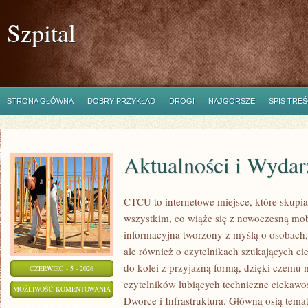
Szpital
STRONA GŁÓWNA
DOBRY PRZYKŁAD
DROGI
NAJGORSZE
SPIS TREŚ
Aktualności i Wydar
CTCU to internetowe miejsce, które skupia 
wszystkim, co wiąże się z nowoczesną mob
informacyjna tworzony z myślą o osobach, 
ale również o czytelnikach szukających ci
do kolei z przyjazną formą, dzięki czemu
CZERWIEC - 5 - 2026
czytelników lubiących techniczne ciekawost
AKTUALNOŚCI
MOŻLIWOŚĆ KOMENTOWANIA
Dworce i Infrastruktura. Główną osią tema
I
ZOSTAŁA WYŁĄCZONA