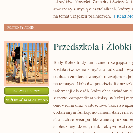
tekstyliów. Nowości: Zapachy i Świeżość i 
stworzony z myślą o czytelnikach, którzy 
na temat urządzeń pralniczych,
[ Read Mo
POSTED BY ADMIN
Przedszkola i Żlobki
Biały Kotek to dynamicznie rozwijająca się
została stworzona z myślą o rodzicach, w
osobach zainteresowanych rozwojem najmło
na tematyce żłobków, przedszkoli oraz szk
informacji dla osób, które chcą świadomie
CZERWIEC - 3 - 2026
stanowi kompendium wiedzy, w której mo
PRZEDSZKOLA
MOŻLIWOŚĆ KOMENTOWANIA
omówienia oraz wartościowe treści związ
I
ZOSTAŁA WYŁĄCZONA
codziennym funkcjonowaniem dzieci na ró
ŻLOBKI
stronach serwisu publikowane są rozbudow
społecznego dzieci, nauki, aktywności ro