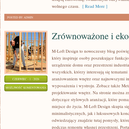
wolnego czasu.
[ Read More ]
POSTED BY ADMIN
Zrównoważone i eko
M-Loft Design to nowoczesny blog poświę
który inspiruje osoby poszukujące funkc
urządzenie domu oraz przestrzeni industria
wszystkich, którzy interesują się tematam
aranżowaniem wnętrz oraz najnowszymi in
CZERWIEC - 1 - 2026
wyposażenia i wystroju. Zobacz także Met
ZRÓWNOWAŻONE
MOŻLIWOŚĆ KOMENTOWANIA
projektowanie wnętrz. Na stronie można z
I
ZOSTAŁA WYŁĄCZONA
dotyczące stylowych aranżacji, które poma
EKO
miejsce do życia. M-Loft Design skupia s
WNĘTRZA
minimalistycznych, jak i luksusowych kon
odwiedzający znajdzie tutaj pomysły, któ
podczas remontu własnej przestrzeni. Portal