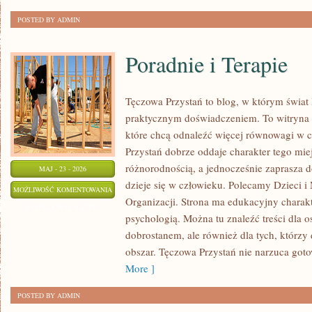
POSTED BY ADMIN
Poradnie i Terapie
Tęczowa Przystań to blog, w którym świat 
praktycznym doświadczeniem. To witryna 
które chcą odnaleźć więcej równowagi w 
Przystań dobrze oddaje charakter tego mie
różnorodnością, a jednocześnie zaprasza d
MAJ - 23 - 2026
dzieje się w człowieku. Polecamy Dzieci i 
PORADNIE
MOŻLIWOŚĆ KOMENTOWANIA
Organizacji. Strona ma edukacyjny charakt
I
ZOSTAŁA WYŁĄCZONA
psychologią. Można tu znaleźć treści dla os
TERAPIE
dobrostanem, ale również dla tych, którzy
obszar. Tęczowa Przystań nie narzuca got
More ]
POSTED BY ADMIN