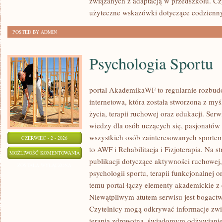
związanych z adaptacją w przedszkolu. Cz
użyteczne wskazówki dotyczące codzienn
POSTED BY ADMIN
Psychologia Sportu
portal AkademikaWF to regularnie rozbu
internetowa, która została stworzona z my
życia, terapii ruchowej oraz edukacji. Se
wiedzy dla osób uczących się, pasjonatów 
wszystkich osób zainteresowanych sportem
CZERWIEC - 2 - 2026
to AWF i Rehabilitacja i Fizjoterapia. Na 
PSYCHOLOGIA
MOŻLIWOŚĆ KOMENTOWANIA
publikacji dotyczące aktywności ruchowe
SPORTU
ZOSTAŁA WYŁĄCZONA
psychologii sportu, terapii funkcjonalnej 
temu portal łączy elementy akademickie 
Niewątpliwym atutem serwisu jest bogact
Czytelnicy mogą odkrywać informacje zwi
terapią zdrowotną, świadomym odżywianie