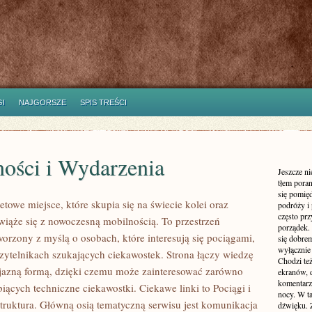
I
NAJGORSZE
SPIS TREŚCI
ności i Wydarzenia
Jeszcze n
tłem poran
się pomię
towe miejsce, które skupia się na świecie kolei oraz
podróży i 
często pr
wiąże się z nowoczesną mobilnością. To przestrzeń
porządek. 
worzony z myślą o osobach, które interesują się pociągami,
się dobre
wyłącznie
czytelnikach szukających ciekawostek. Strona łączy wiedzę
Chodzi te
yjazną formą, dzięki czemu może zainteresować zarówno
ekranów, 
komentarzy
iących techniczne ciekawostki. Ciekawe linki to Pociągi i
nocy. W ta
struktura. Główną osią tematyczną serwisu jest komunikacja
dźwięku. 