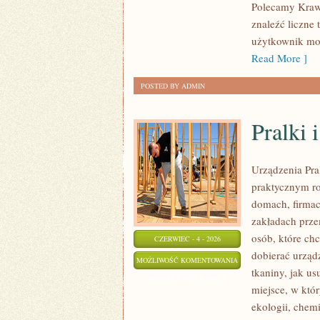
Polecamy Krawi
znaleźć liczne 
użytkownik moż
Read More ]
POSTED BY ADMIN
Pralki 
Urządzenia Pra
praktycznym r
domach, firmac
zakładach prze
osób, które chc
CZERWIEC - 4 - 2026
dobierać urządz
PRALKI
MOŻLIWOŚĆ KOMENTOWANIA
tkaniny, jak u
I
ZOSTAŁA WYŁĄCZONA
miejsce, w któ
SUSZARKI
ekologii, chemi