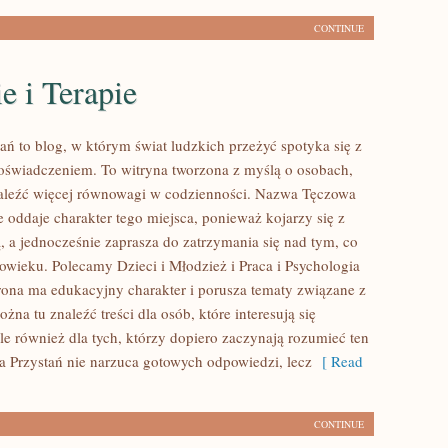
CONTINUE
e i Terapie
ań to blog, w którym świat ludzkich przeżyć spotyka się z
świadczeniem. To witryna tworzona z myślą o osobach,
aleźć więcej równowagi w codzienności. Nazwa Tęczowa
 oddaje charakter tego miejsca, ponieważ kojarzy się z
, a jednocześnie zaprasza do zatrzymania się nad tym, co
łowieku. Polecamy Dzieci i Młodzież i Praca i Psychologia
trona ma edukacyjny charakter i porusza tematy związane z
żna tu znaleźć treści dla osób, które interesują się
le również dla tych, którzy dopiero zaczynają rozumieć ten
a Przystań nie narzuca gotowych odpowiedzi, lecz
[ Read
CONTINUE