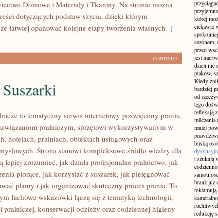
przyciągać
ectwo Domowe i Materiały i Tkaniny. Na stronie można
przyjemnoś
treści dotyczących podstaw szycia, dzięki którym
której mo
ciekawie w
e łatwiej opanować kolejne etapy tworzenia własnych
[
spokojniej
sezonem, m
przed wsch
jest martw
CONTINUE
dzień nie
ptaków, sz
Kiedy znik
i Suszarki
bardziej p
od rzeczyw
tego doświ
refleksją 
lnicze to tematyczny serwis internetowy poświęcony praniu,
milczenia 
ozwiązaniom pralniczym, sprzętowi wykorzystywanym w
mniej pow
prawdziwą
h, hotelach, pralniach, obiektach usługowych oraz
bliską os
mysłowych. Strona stanowi kompleksowe źródło wiedzy dla
dyskusyjn
i szukają 
ą lepiej zrozumieć, jak działa profesjonalne pralnictwo, jak
codziennoś
enia piorące, jak korzystać z suszarek, jak pielęgnować
samotnośc
branż już 
suwać plamy i jak organizować skuteczny proces prania. To
reklamują 
rym fachowe wskazówki łączą się z tematyką technologii,
kameralno
ruchliwyc
i pralniczej, konserwacji odzieży oraz codziennej higieny
redukcję s