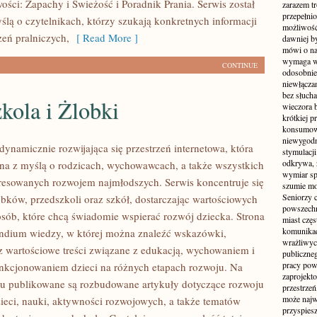
ości: Zapachy i Świeżość i Poradnik Prania. Serwis został
zarazem t
przepełni
ślą o czytelnikach, którzy szukają konkretnych informacji
możliwość 
zeń pralniczych,
[ Read More ]
dawniej b
mówi o na
wymaga w
CONTINUE
odosobnie
niewłącza
bez słuch
kola i Żlobki
wieczora 
krótkiej p
konsumowa
niewygodn
dynamicznie rozwijająca się przestrzeń internetowa, która
stymulacji
odkrywa, 
ona z myślą o rodzicach, wychowawcach, a także wszystkich
wymiar sp
resowanych rozwojem najmłodszych. Serwis koncentruje się
szumie mo
Seniorzy c
obków, przedszkoli oraz szkół, dostarczając wartościowych
powszechn
 osób, które chcą świadomie wspierać rozwój dziecka. Strona
miast częs
komunikacj
ndium wiedzy, w której można znaleźć wskazówki,
wrażliwych
 wartościowe treści związane z edukacją, wychowaniem i
publiczneg
pracy pow
nkcjonowaniem dzieci na różnych etapach rozwoju. Na
zaprojekto
su publikowane są rozbudowane artykuły dotyczące rozwoju
przestrze
może najwi
ieci, nauki, aktywności rozwojowych, a także tematów
przyspiesz