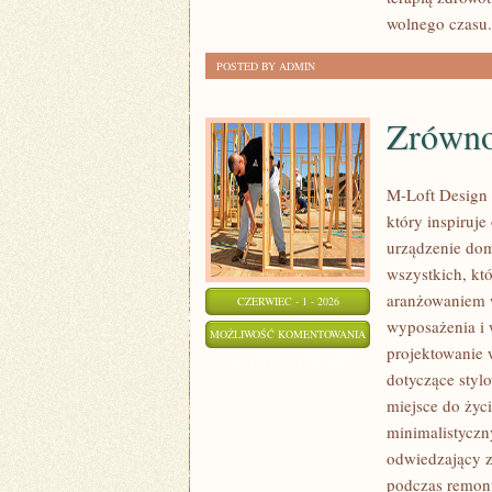
wolnego czasu.
POSTED BY ADMIN
Zrówno
M-Loft Design 
który inspiruj
urządzenie domu
wszystkich, kt
aranżowaniem w
CZERWIEC - 1 - 2026
wyposażenia i 
ZRÓWNOWAŻONE
MOŻLIWOŚĆ KOMENTOWANIA
projektowanie 
I
ZOSTAŁA WYŁĄCZONA
dotyczące styl
EKO
miejsce do życ
WNĘTRZA
minimalistyczn
odwiedzający z
podczas remontu