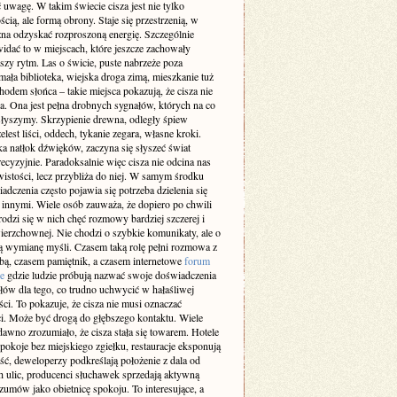
 uwagę. W takim świecie cisza jest nie tylko
cią, ale formą obrony. Staje się przestrzenią, w
żna odzyskać rozproszoną energię. Szczególnie
idać to w miejscach, które jeszcze zachowały
szy rytm. Las o świcie, puste nabrzeże poza
ała biblioteka, wiejska droga zimą, mieszkanie tuż
odem słońca – takie miejsca pokazują, że cisza nie
a. Ona jest pełna drobnych sygnałów, których na co
 słyszymy. Skrzypienie drewna, odległy śpiew
elest liści, oddech, tykanie zegara, własne kroki.
a natłok dźwięków, zaczyna się słyszeć świat
recyzyjnie. Paradoksalnie więc cisza nie odcina nas
istości, lecz przybliża do niej. W samym środku
adczenia często pojawia się potrzeba dzielenia się
z innymi. Wiele osób zauważa, że dopiero po chwili
rodzi się w nich chęć rozmowy bardziej szczerej i
ierzchownej. Nie chodzi o szybkie komunikaty, ale o
 wymianę myśli. Czasem taką rolę pełni rozmowa z
obą, czasem pamiętnik, a czasem internetowe
forum
e
gdzie ludzie próbują nazwać swoje doświadczenia
słów dla tego, co trudno uchwycić w hałaśliwej
ci. To pokazuje, że cisza nie musi oznaczać
i. Może być drogą do głębszego kontaktu. Wiele
dawno zrozumiało, że cisza stała się towarem. Hotele
pokoje bez miejskiego zgiełku, restauracje eksponują
ść, deweloperzy podkreślają położenie z dala od
h ulic, producenci słuchawek sprzedają aktywną
zumów jako obietnicę spokoju. To interesujące, a