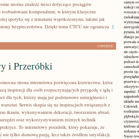
samym sobą
ronie można znaleźć treści dotyczące pociągów
reakcji i
o rozbudowane kompendium, w którym klasyczne
wreszcie 
zaskakując
olej spotyka się z tematami współczesnymi, takimi jak
wytrzymać
stemy bezpieczeństwa. Dzięki temu CTCU nie ogranicza
[
niewygodn
pytania, k
dlatego je
pozwala z
CONTINUE
zauważyć, 
ale częst
odruchowo
y i Przeróbki
podcast do
samochode
prostu się
przegląda
przerwie 
 pomocna strona internetowa poświęcona krawiectwu, która
odczytywan
azą inspiracji dla osób rozpoczynających przygodę z igłą i
zapełnić.
najpotrzeb
ież dla tych, którzy mają już podstawowe umiejętności i
układu ne
warsztat. Serwis skupia się na inspiracjach związanych z
Człowiek 
rozdrażnio
em tkanin, wykonywaniem dekoracji, tworzeniem ubrań,
głęboką ko
arzędzi oraz wykorzystywaniem różnych technik
czynności,
telefonu 
praktyce. To internetowy poradnik, który pokazuje, że
zerkania w
 nie tylko domową pasją, lecz także źródłem satysfakcji.
Nasze śro