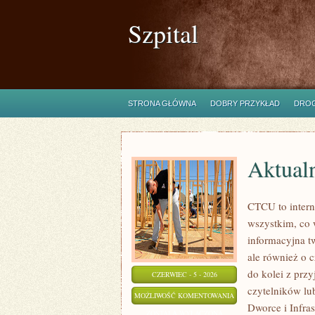
Szpital
STRONA GŁÓWNA
DOBRY PRZYKŁAD
DROG
Aktual
CTCU to interne
wszystkim, co 
informacyjna t
ale również o 
do kolei z prz
CZERWIEC - 5 - 2026
czytelników lub
AKTUALNOŚCI
MOŻLIWOŚĆ KOMENTOWANIA
Dworce i Infra
I
ZOSTAŁA WYŁĄCZONA