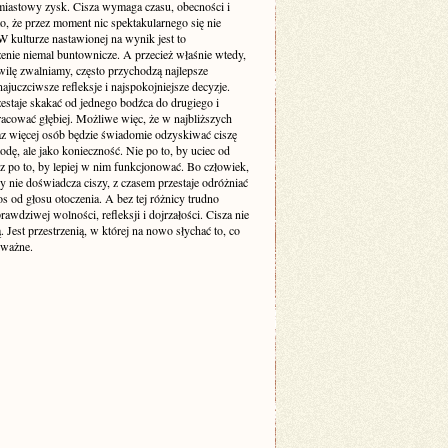
miastowy zysk. Cisza wymaga czasu, obecności i
o, że przez moment nic spektakularnego się nie
 kulturze nastawionej na wynik jest to
enie niemal buntownicze. A przecież właśnie wtedy,
wilę zwalniamy, często przychodzą najlepsze
ajuczciwsze refleksje i najspokojniejsze decyzje.
estaje skakać od jednego bodźca do drugiego i
racować głębiej. Możliwe więc, że w najbliższych
raz więcej osób będzie świadomie odzyskiwać ciszę
odę, ale jako konieczność. Nie po to, by uciec od
cz po to, by lepiej w nim funkcjonować. Bo człowiek,
y nie doświadcza ciszy, z czasem przestaje odróżniać
s od głosu otoczenia. A bez tej różnicy trudno
awdziwej wolności, refleksji i dojrzałości. Cisza nie
ą. Jest przestrzenią, w której na nowo słychać to, co
 ważne.