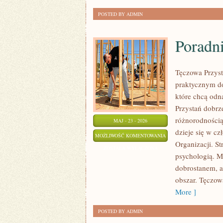
POSTED BY ADMIN
Poradni
Tęczowa Przyst
praktycznym do
które chcą odn
Przystań dobrze
różnorodnością
MAJ - 23 - 2026
dzieje się w cz
PORADNIE
MOŻLIWOŚĆ KOMENTOWANIA
Organizacji. S
I
ZOSTAŁA WYŁĄCZONA
psychologią. Mo
TERAPIE
dobrostanem, a
obszar. Tęczow
More ]
POSTED BY ADMIN