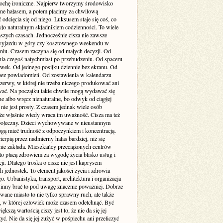
rochę ironiczne. Najpierw tworzymy środowisko
one hałasem, a potem płacimy za chwilową
odcięcia się od niego. Luksusem staje się coś, co
yło naturalnym składnikiem codzienności. To wiele
szych czasach. Jednocześnie cisza nie zawsze
yjazdu w góry czy kosztownego weekendu w
niu. Czasem zaczyna się od małych decyzji. Od
nia czegoś natychmiast po przebudzeniu. Od spaceru
awek. Od jednego posiłku dziennie bez ekranu. Od
bez powiadomień. Od zostawienia w kalendarzu
rzerwy, w której nie trzeba niczego produkować ani
ć. Na początku takie chwile mogą wydawać się
e albo wręcz nienaturalne, bo odwyk od ciągłej
 nie jest prosty. Z czasem jednak wiele osób
że właśnie wtedy wraca im uważność. Cisza ma też
ołeczny. Dzieci wychowywane w nieustannym
gą mieć trudność z odpoczynkiem i koncentracją.
ierpią przez nadmierny hałas bardziej, niż się
ie zakłada. Mieszkańcy przeciążonych centrów
to płacą zdrowiem za wygodę życia blisko usług i
i. Dlatego troska o ciszę nie jest kaprysem
 jednostek. To element jakości życia i zdrowia
o. Urbanistyka, transport, architektura i organizacja
inny brać to pod uwagę znacznie poważniej. Dobrze
wane miasto to nie tylko sprawny ruch, ale także
ń, w której człowiek może czasem odetchnąć. Być
ększą wartością ciszy jest to, że nie da się jej
yć. Nie da się jej zużyć w pośpiechu ani przeliczyć