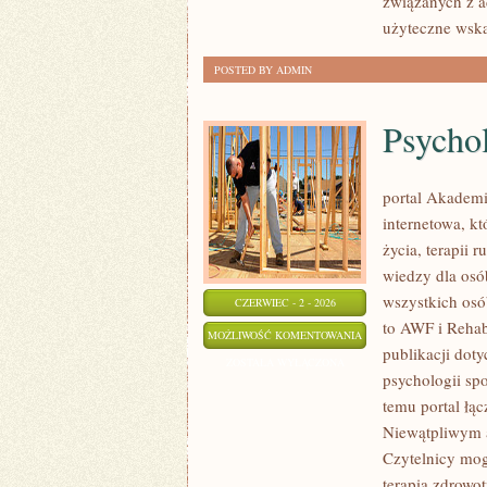
związanych z a
użyteczne wsk
POSTED BY ADMIN
Psycho
portal Akadem
internetowa, k
życia, terapii
wiedzy dla osó
wszystkich osó
CZERWIEC - 2 - 2026
to AWF i Rehabi
PSYCHOLOGIA
MOŻLIWOŚĆ KOMENTOWANIA
publikacji dot
SPORTU
ZOSTAŁA WYŁĄCZONA
psychologii spo
temu portal łą
Niewątpliwym a
Czytelnicy mog
terapią zdrowo