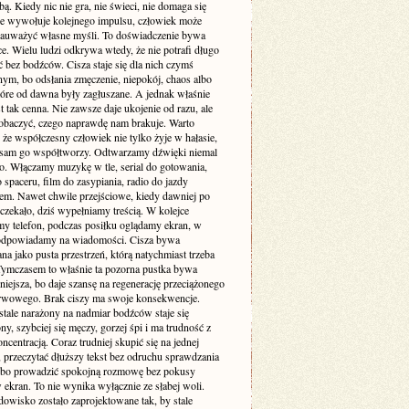
. Kiedy nic nie gra, nie świeci, nie domaga się
 nie wywołuje kolejnego impulsu, człowiek może
zauważyć własne myśli. To doświadczenie bywa
e. Wielu ludzi odkrywa wtedy, że nie potrafi długo
 bez bodźców. Cisza staje się dla nich czymś
ym, bo odsłania zmęczenie, niepokój, chaos albo
tóre od dawna były zagłuszane. A jednak właśnie
st tak cenna. Nie zawsze daje ukojenie od razu, ale
obaczyć, czego naprawdę nam brakuje. Warto
że współczesny człowiek nie tylko żyje w hałasie,
o sam go współtworzy. Odtwarzamy dźwięki niemal
. Włączamy muzykę w tle, serial do gotowania,
 spaceru, film do zasypiania, radio do jazdy
m. Nawet chwile przejściowe, kiedy dawniej po
 czekało, dziś wypełniamy treścią. W kolejce
my telefon, podczas posiłku oglądamy ekran, w
odpowiadamy na wiadomości. Cisza bywa
a jako pusta przestrzeń, którą natychmiast trzeba
 Tymczasem to właśnie ta pozorna pustka bywa
niejsza, bo daje szansę na regenerację przeciążonego
rwowego. Brak ciszy ma swoje konsekwencje.
stale narażony na nadmiar bodźców staje się
ny, szybciej się męczy, gorzej śpi i ma trudność z
ncentracją. Coraz trudniej skupić się na jednej
 przeczytać dłuższy tekst bez odruchu sprawdzania
albo prowadzić spokojną rozmowę bez pokusy
 ekran. To nie wynika wyłącznie ze słabej woli.
dowisko zostało zaprojektowane tak, by stale