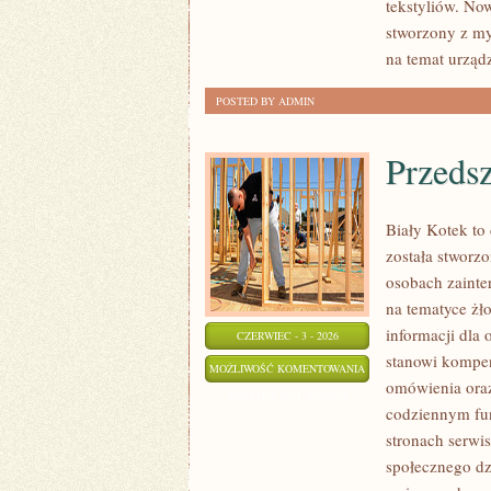
tekstyliów. Now
stworzony z my
na temat urząd
POSTED BY ADMIN
Przedsz
Biały Kotek to 
została stworz
osobach zainte
na tematyce żł
informacji dla
CZERWIEC - 3 - 2026
stanowi kompe
PRZEDSZKOLA
MOŻLIWOŚĆ KOMENTOWANIA
omówienia oraz
I
ZOSTAŁA WYŁĄCZONA
codziennym fu
ŻLOBKI
stronach serwi
społecznego dz