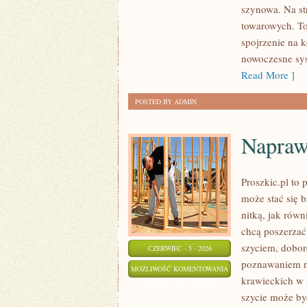
szynowa. Na st
WYDARZENIA
towarowych. T
spojrzenie na k
nowoczesne sy
Read More ]
POSTED BY ADMIN
Napraw
Proszkic.pl to
może stać się b
nitką, jak równ
chcą poszerzać 
szyciem, dobor
CZERWIEC - 5 - 2026
poznawaniem n
NAPRAWY
MOŻLIWOŚĆ KOMENTOWANIA
krawieckich w 
I
ZOSTAŁA WYŁĄCZONA
szycie może być
PRZERÓBKI