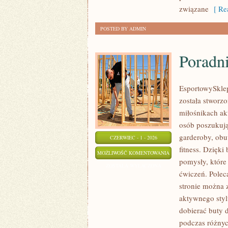
związane
[ Rea
POSTED BY ADMIN
Poradn
EsportowySklep.
została stworz
miłośnikach ak
osób poszukuj
garderoby, obu
CZERWIEC - 1 - 2026
fitness. Dzięki
PORADNIKI
MOŻLIWOŚĆ KOMENTOWANIA
pomysły, któr
ZAKUPOWE
ZOSTAŁA WYŁĄCZONA
ćwiczeń. Polec
stronie można 
aktywnego styl
dobierać buty 
podczas różnyc