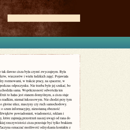
ie tak dawno cisza była czymś zwyczajnym. Była
ków, wieczorów i wielu ludzkich zajęć. Pojawiała
dzy rozmowami, w trakcie pracy, na spacerze, w
podczas odpoczynku. Nie trzeba było jej szukać, bo
zychodziła sama. Współczesność odwróciła ten
Dziś to hałas jest stanem domyślnym, a cisza staje
m rzadkim, niemal luksusowym. Nie chodzi przy tym
 o głośne ulice, maszyny czy ruch samochodowy.
ż o szum informacyjny, nieustanną obecność
dźwięków powiadomień, wiadomości, reklam i
, które zajmują przestrzeń naszej uwagi od rana do
kiej rzeczywistości cisza przestaje być tylko brakiem
Zaczyna oznaczać możliwość odzyskania kontaktu z