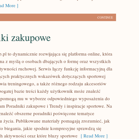
d More ]
CONTINUE
iki zakupowe
pl to dynamicznie rozwijająca się platforma online, która
ona z myślą o osobach dbających o formę oraz wszystkich
tywności ruchowej. Serwis łączy funkcję informacyjną dla
ących praktycznych wskazówek dotyczących sportowej
wia treningowego, a także różnego rodzaju akcesoriów
 bogatej bazie treści każdy użytkownik może znaleźć
e pomogą mu w wyborze odpowiedniego wyposażenia do
am Poradniki zakupowe i Trendy i inspiracje sportowe. Na
znaleźć obszerne poradniki poświęcone tematyce
u życia. Publikowane materiały pomagają zrozumieć, jak
do biegania, jakie spodnie kompresyjne sprawdzą się
h aktywności oraz które bluzy sportowe
[ Read More ]