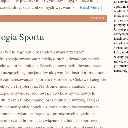
daptacją w przedszkolu. Czytelnicy mogą znaleźć tutaj
na natych
zgody na t
azówki dotyczące codziennych wyzwań, z
[ Read More ]
wydarzy. W
doświadcz
CONTINUE
gdy na ch
pomysły, n
Umysł prz
logia Sportu
zaczyna p
latach co
nie jako m
świata, le
ikaWF to regularnie rozbudowywana przestrzeń
który nigd
własny gło
tóra została stworzona z myślą o ruchu, świadomym stylu
mówić o pr
 ruchowej oraz edukacji. Serwis stanowi rozbudowaną bazę
jest pustk
naprawdę
b uczących się, pasjonatów aktywności, instruktorów oraz
b zainteresowanych sportem i zdrowiem. Ciekawe kategorie
litacja i Fizjoterapia. Na stronie można znaleźć wiele
yczące aktywności ruchowej, nawyków żywieniowych,
rtu, terapii funkcjonalnej oraz edukacją wyższą. Dzięki
czy elementy akademickie z codziennym zastosowaniem.
tutem serwisu jest bogactwo poruszanych zagadnień.
ą odkrywać informacje związane z edukacją sportową,
tną, świadomym odżywianiem, a także formami spędzania