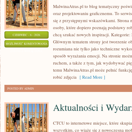
MalwinaAtras.pl to blog tematyczny poświę
oraz projektowaniu graficznemu. To serwis
się z przystępnymi wskazówkami. Strona 
osoby, które dopiero poznają podstawy robi
chcą szukać nowych inspiracji. Kategorie: In
CZERWIEC - 6 - 2026
Głównym tematem strony jest tworzenie o
PROJEKTY
MOŻLIWOŚĆ KOMENTOWANIA
rozumiana nie tylko jako techniczne wyko
DIY
ZOSTAŁA WYŁĄCZONA
sposób wyrażania emocji. Na stronie można
I
ruchem, a także z tym, jak wydobywać pi
KREATYWNE
temu MalwinaAtras.pl może pełnić funkcję 
TRIKI
robić zdjęcia
[ Read More ]
POSTED BY ADMIN
Aktualności i Wydar
CTCU to internetowe miejsce, które skupia 
wszystkim, co wiąże się z nowoczesną mob