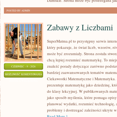
Damskie. Strona może być postrzegana ja
POSTED BY ADMIN
Zabawy z Liczbami
SuperMatma.pl to przystępny serwis inte
który pokazuje, że świat liczb, wzorów, r
może być zrozumiały. Strona została stwor
chcą lepiej rozumieć matematykę. To miej
znaleźć porady dotyczące zarówno podsta
CZERWIEC - 9 - 2026
bardziej zaawansowanych tematów matema
ZABAWY
MOŻLIWOŚĆ KOMENTOWANIA
Ciekawostki Matematyczne i Matematyka.
Z
ZOSTAŁA WYŁĄCZONA
prezentuje matematykę jako dziedzinę, któ
LICZBAMI
do klasy lekcyjnej. W publikowanych mate
jako sposób myślenia, które pomaga opisy
planować wydatki, rozumieć technologię,
problemy i dostrzegać zależności ukryte w
Read More ]