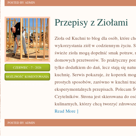
POSTED BY ADMIN
Przepisy z Ziołami
Zioła od Kuchni to blog dla osób, które 
wykorzystania ziół w codziennym życiu. St
świeże zioła mogą dopełnić smak potraw, 
domowych przetworów. To praktyczny pora
tylko dodatkiem do dań, lecz stają się na
CZERWIEC - 7 - 2026
kuchnię. Serwis pokazuje, że koperek mo
PRZEPISY
MOŻLIWOŚĆ KOMENTOWANIA
prostych sposobów, zarówno w kuchni trady
Z
ZOSTAŁA WYŁĄCZONA
eksperymentalnych przepisach. Polecam Ś
ZIOŁAMI
Czytelników. Strona jest skierowana do osó
kulinarnych, którzy chcą tworzyć zdrowsz
Read More ]
POSTED BY ADMIN