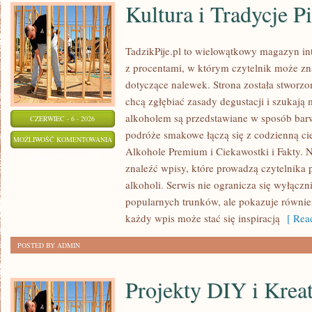
Kultura i Tradycje Pi
TadzikPije.pl to wielowątkowy magazyn i
z procentami, w którym czytelnik może znal
dotyczące nalewek. Strona została stworzo
chcą zgłębiać zasady degustacji i szukają 
alkoholem są przedstawiane w sposób bar
CZERWIEC - 6 - 2026
podróże smakowe łączą się z codzienną ci
KULTURA
MOŻLIWOŚĆ KOMENTOWANIA
Alkohole Premium i Ciekawostki i Fakty. N
I
ZOSTAŁA WYŁĄCZONA
znaleźć wpisy, które prowadzą czytelnika 
TRADYCJE
alkoholi. Serwis nie ogranicza się wyłączn
PICIE
popularnych trunków, ale pokazuje równie
każdy wpis może stać się inspiracją
[ Read
POSTED BY ADMIN
Projekty DIY i Krea