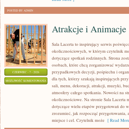
POSTED BY ADMIN
Atrakcje i Animacje
Sala Lacerta to inspirujący serwis poświęc
okolicznościowych, w którym czytelnik m
dotyczące spotkań rodzinnych. Strona zos
osobach, które chcą zorganizować wydarz
przypadkowych decyzji, pośpiechu i organ
CZERWIEC - 7 - 2026
dla tych, którzy szukają inspirujących p
ATRAKCJE
MOŻLIWOŚĆ KOMENTOWANIA
sali, menu, dekoracji, atrakcji, muzyki, b
I
ZOSTAŁA WYŁĄCZONA
atmosfery całego spotkania. Nowości na str
ANIMACJE
okolicznościowe. Na stronie Sala Lacerta 
dotyczące wielu etapów przygotowań do w
zrozumieć, jak rozpocząć przygotowania, 
miejsce i cel. Czytelnik może
[ Read More