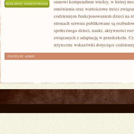
stanowi kompendium wiedzy, w której mo
PRZEDSZKOLA
MOŻLIWOŚĆ KOMENTOWANIA
omówienia oraz wartościowe treści związ
I
ZOSTAŁA WYŁĄCZONA
codziennym funkcjonowaniem dzieci na ró
ŻLOBKI
stronach serwisu publikowane są rozbudow
społecznego dzieci, nauki, aktywności ro
związanych z adaptacją w przedszkolu. Cz
użyteczne wskazówki dotyczące codzienn
POSTED BY ADMIN