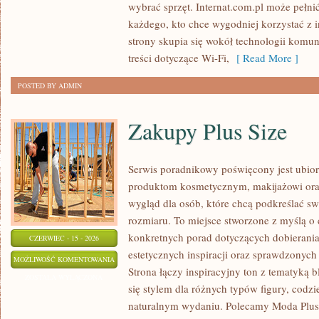
wybrać sprzęt. Internat.com.pl może pełni
każdego, kto chce wygodniej korzystać z 
strony skupia się wokół technologii komun
treści dotyczące Wi-Fi,
[ Read More ]
POSTED BY ADMIN
Zakupy Plus Size
Serwis poradnikowy poświęcony jest ubior
produktom kosmetycznym, makijażowi ora
wygląd dla osób, które chcą podkreślać sw
rozmiaru. To miejsce stworzone z myślą o 
konkretnych porad dotyczących dobierania 
CZERWIEC - 15 - 2026
estetycznych inspiracji oraz sprawdzonyc
ZAKUPY
MOŻLIWOŚĆ KOMENTOWANIA
Strona łączy inspiracyjny ton z tematyką b
PLUS
ZOSTAŁA WYŁĄCZONA
się stylem dla różnych typów figury, cod
SIZE
naturalnym wydaniu. Polecamy Moda Plus 