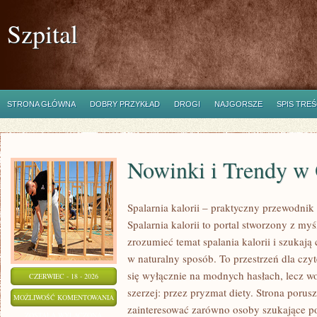
Szpital
STRONA GŁÓWNA
DOBRY PRZYKŁAD
DROGI
NAJGORSZE
SPIS TREŚ
Nowinki i Trendy w
Spalarnia kalorii – praktyczny przewodnik
Spalarnia kalorii to portal stworzony z myś
zrozumieć temat spalania kalorii i szukają
w naturalny sposób. To przestrzeń dla czyt
się wyłącznie na modnych hasłach, lecz wo
CZERWIEC - 18 - 2026
szerzej: przez pryzmat diety. Strona porus
NOWINKI
MOŻLIWOŚĆ KOMENTOWANIA
zainteresować zarówno osoby szukające pod
I
ZOSTAŁA WYŁĄCZONA