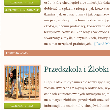
osób, które chcą lepiej zrozumieć, jak dzia
CZERWIEC - 4 - 2026
dobierać urządzenia piorące, jak korzystać
PRALKI
MOŻLIWOŚĆ KOMENTOWANIA
tkaniny, jak usuwać plamy i jak organizow
I
ZOSTAŁA WYŁĄCZONA
miejsce, w którym fachowe wskazówki łącz
SUSZARKI
ekologii, chemii pralniczej, konserwacji o
tekstyliów. Nowości: Zapachy i Świeżość i 
stworzony z myślą o czytelnikach, którzy 
na temat urządzeń pralniczych,
[ Read Mo
POSTED BY ADMIN
Przedszkola i Żlobki
Biały Kotek to dynamicznie rozwijająca się
została stworzona z myślą o rodzicach, w
osobach zainteresowanych rozwojem najmło
na tematyce żłobków, przedszkoli oraz szk
informacji dla osób, które chcą świadomie
CZERWIEC - 3 - 2026