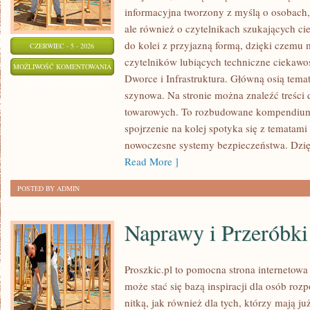
informacyjna tworzony z myślą o osobach, 
ale również o czytelnikach szukających ci
do kolei z przyjazną formą, dzięki czemu
CZERWIEC - 5 - 2026
czytelników lubiących techniczne ciekawost
AKTUALNOŚCI
MOŻLIWOŚĆ KOMENTOWANIA
Dworce i Infrastruktura. Główną osią tema
I
ZOSTAŁA WYŁĄCZONA
szynowa. Na stronie można znaleźć treści
WYDARZENIA
towarowych. To rozbudowane kompendium
spojrzenie na kolej spotyka się z tematam
nowoczesne systemy bezpieczeństwa. Dzi
Read More ]
POSTED BY ADMIN
Naprawy i Przeróbki
Proszkic.pl to pomocna strona internetow
może stać się bazą inspiracji dla osób roz
nitką, jak również dla tych, którzy mają j