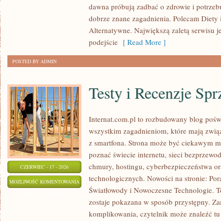
dawna próbują zadbać o zdrowie i potrzeb
TRENDY
dobrze znane zagadnienia. Polecam Diety 
W
Alternatywne. Największą zaletą serwisu j
ODCHUDZANIU
podejście
[ Read More ]
POSTED BY ADMIN
Testy i Recenzje Spr
Internat.com.pl to rozbudowany blog pośw
wszystkim zagadnieniom, które mają zwią
z smartfona. Strona może być ciekawym mi
poznać świecie internetu, sieci bezprzew
chmury, hostingu, cyberbezpieczeństwa o
CZERWIEC - 17 - 2026
technologicznych. Nowości na stronie: Po
TESTY
MOŻLIWOŚĆ KOMENTOWANIA
Światłowody i Nowoczesne Technologie. To
I
ZOSTAŁA WYŁĄCZONA
zostaje pokazana w sposób przystępny. Za
RECENZJE
komplikowania, czytelnik może znaleźć t
SPRZĘTU