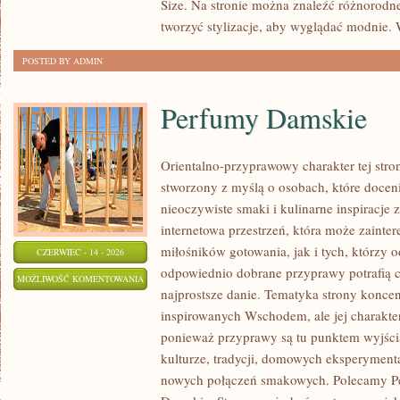
Size. Na stronie można znaleźć różnorodne
tworzyć stylizacje, aby wyglądać modnie
POSTED BY ADMIN
Perfumy Damskie
Orientalno-przyprawowy charakter tej stron
stworzony z myślą o osobach, które docen
nieoczywiste smaki i kulinarne inspiracje 
internetowa przestrzeń, która może zaint
miłośników gotowania, jak i tych, którzy 
CZERWIEC - 14 - 2026
odpowiednio dobrane przyprawy potrafią 
PERFUMY
MOŻLIWOŚĆ KOMENTOWANIA
najprostsze danie. Tematyka strony konce
DAMSKIE
ZOSTAŁA WYŁĄCZONA
inspirowanych Wschodem, ale jej charakter 
ponieważ przyprawy są tu punktem wyjści
kulturze, tradycji, domowych eksperymen
nowych połączeń smakowych. Polecamy Pe