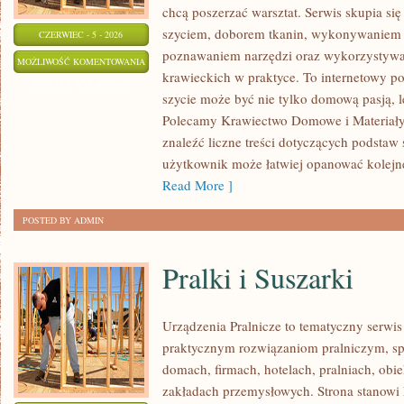
chcą poszerzać warsztat. Serwis skupia się
szyciem, doborem tkanin, wykonywaniem d
CZERWIEC - 5 - 2026
poznawaniem narzędzi oraz wykorzystywa
NAPRAWY
MOŻLIWOŚĆ KOMENTOWANIA
krawieckich w praktyce. To internetowy po
I
ZOSTAŁA WYŁĄCZONA
szycie może być nie tylko domową pasją, le
PRZERÓBKI
Polecamy Krawiectwo Domowe i Materiały 
znaleźć liczne treści dotyczących podstaw 
użytkownik może łatwiej opanować kolejn
Read More ]
POSTED BY ADMIN
Pralki i Suszarki
Urządzenia Pralnicze to tematyczny serwis
praktycznym rozwiązaniom pralniczym, 
domach, firmach, hotelach, pralniach, obi
zakładach przemysłowych. Strona stanowi