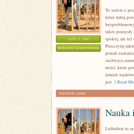
To serwis o po
które lubią po
bezproblemowy. 
także pomysły 
spokój, ale te
LUTY - 5 - 2026
Przeczytaj takż
GASTRONOMIA
MOŻLIWOŚĆ KOMENTOWANIA
potrafi zaskak
I
ZOSTAŁA WYŁĄCZONA
zachwyca natur
REGIONALNE
treści, które 
SMAKI
letnich wędró
jest
[ Read Mor
POSTED BY ADMIN
Nauka 
Lulitulisie to 