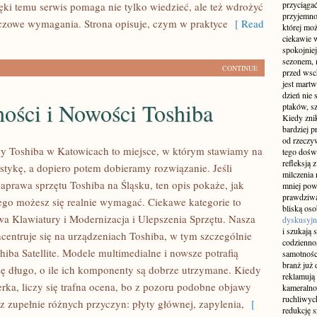
przyciągać
ęki temu serwis pomaga nie tylko wiedzieć, ale też wdrożyć
przyjemnoś
czowe wymagania. Strona opisuje, czym w praktyce
[ Read
której mo
ciekawie w
spokojniej
sezonem, m
CONTINUE
przed wsch
jest martw
dzień nie
ości i Nowości Toshiba
ptaków, sz
Kiedy znik
bardziej p
od rzeczyw
y Toshiba w Katowicach to miejsce, w którym stawiamy na
tego doświ
refleksją 
ostykę, a dopiero potem dobieramy rozwiązanie. Jeśli
milczenia 
naprawa sprzętu Toshiba na Śląsku, ten opis pokaże, jak
mniej pow
prawdziwą
ego możesz się realnie wymagać. Ciekawe kategorie to
bliską os
wa Klawiatury i Modernizacja i Ulepszenia Sprzętu. Nasza
dyskusyjn
i szukają 
ncentruje się na urządzeniach Toshiba, w tym szczególnie
codziennoś
hiba Satellite. Modele multimedialne i nowsze potrafią
samotnośc
branż już 
ę długo, o ile ich komponenty są dobrze utrzymane. Kiedy
reklamują 
erka, liczy się trafna ocena, bo z pozoru podobne objawy
kameralno
ruchliwyc
 zupełnie różnych przyczyn: płyty głównej, zapylenia,
[
redukcję s