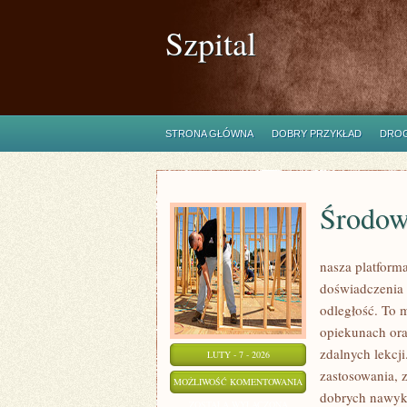
Szpital
STRONA GŁÓWNA
DOBRY PRZYKŁAD
DROG
Środow
nasza platform
doświadczenia
odległość. To m
opiekunach ora
zdalnych lekcji.
LUTY - 7 - 2026
zastosowania, 
ŚRODOWISKO
MOŻLIWOŚĆ KOMENTOWANIA
dobrych nawykó
I
ZOSTAŁA WYŁĄCZONA