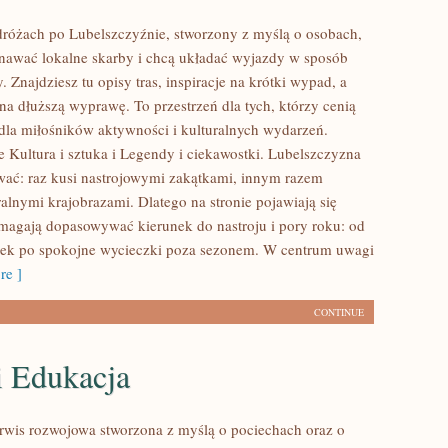
dróżach po Lubelszczyźnie, stworzony z myślą o osobach,
znawać lokalne skarby i chcą układać wyjazdy w sposób
Znajdziesz tu opisy tras, inspiracje na krótki wypad, a
na dłuższą wyprawę. To przestrzeń dla tych, którzy cenią
ż dla miłośników aktywności i kulturalnych wydarzeń.
e Kultura i sztuka i Legendy i ciekawostki. Lubelszczyzna
iwać: raz kusi nastrojowymi zakątkami, innym razem
alnymi krajobrazami. Dlatego na stronie pojawiają się
pomagają dopasowywać kierunek do nastroju i pory roku: od
wek po spokojne wycieczki poza sezonem. W centrum uwagi
e ]
CONTINUE
i Edukacja
serwis rozwojowa stworzona z myślą o pociechach oraz o