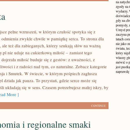
na natych
zgody na t
wydarzy. W
ta
doświadcz
gdy na ch
pomysły, n
Umysł prz
ejsce pełne wzruszeń, w którym czułość spotyka się z
zaczyna p
i odmienia zwykłe chwile w pamiątkę serca. To strona dla
latach co
nie jako m
 ale też dla zabieganych, którzy szukają słów na ważną
świata, le
.pl nie udaje na cukierkową miłość – zamiast tego
który nigd
własny gło
 dojrzała miłość buduje się z gestów: z uważności, z
mówić o pr
pliwości i z radości nad tym, co naturalne. Zobacz kategorie
jest pustk
naprawdę
sja i Smutek. W świecie, w którym pośpiech zagłusza
l działa jak pauza. To przystań, gdzie serce może się
li układają się w sens. Czasem potrzebujesz małej iskry, by
ad More ]
CONTINUE
omia i regionalne smaki