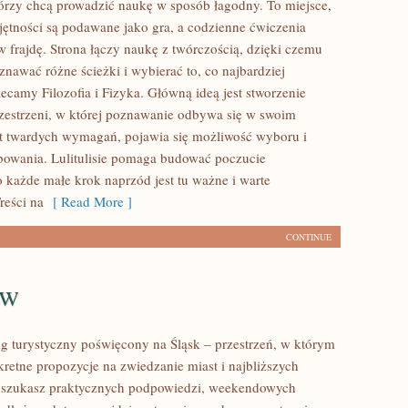
órzy chcą prowadzić naukę w sposób łagodny. To miejsce,
ętności są podawane jako gra, a codzienne ćwiczenia
w frajdę. Strona łączy naukę z twórczością, dzięki czemu
nawać różne ścieżki i wybierać to, co najbardziej
ecamy Filozofia i Fizyka. Główną ideą jest stworzenie
rzestrzeni, w której poznawanie odbywa się w swoim
t twardych wymagań, pojawia się możliwość wyboru i
bowania. Lulitulisie pomaga budować poczucie
o każde małe krok naprzód jest tu ważne i warte
reści na
[ Read More ]
CONTINUE
ów
log turystyczny poświęcony na Śląsk – przestrzeń, w którym
retne propozycje na zwiedzanie miast i najbliższych
i szukasz praktycznych podpowiedzi, weekendowych