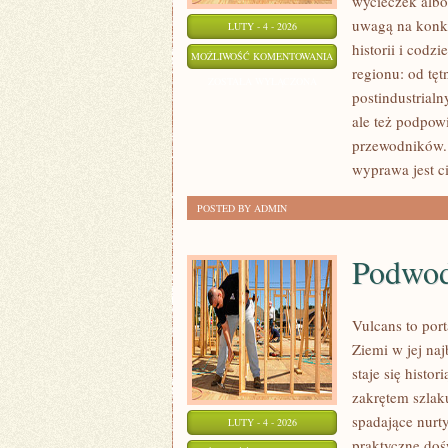
wycieczek albo 
uwagą na konkre
LUTY - 4 - 2026
historii i codz
CHORZÓW
MOŻLIWOŚĆ KOMENTOWANIA
regionu: od tęt
ZOSTAŁA WYŁĄCZONA
postindustrialn
ale też podpowi
przewodników. C
wyprawa jest c
POSTED BY ADMIN
Podwod
Vulcans to por
Ziemi w jej naj
staje się histo
zakrętem szlaku
spadające nurty
LUTY - 4 - 2026
praktyczne doś