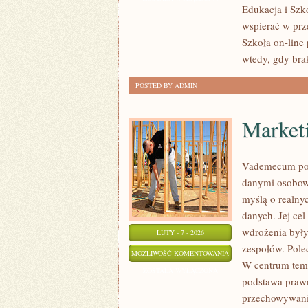
Edukacja i Szk
ZRÓWNOWAŻONY
wspierać w prz
ROZWÓJ
Szkoła on-line 
wtedy, gdy bra
POSTED BY ADMIN
Market
Vademecum po 
danymi osobow
myślą o realny
danych. Jej ce
wdrożenia były
LUTY - 7 - 2026
zespołów. Pole
MARKETING
MOŻLIWOŚĆ KOMENTOWANIA
W centrum tema
I
ZOSTAŁA WYŁĄCZONA
podstawa prawn
ZGODY
przechowywania