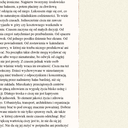
rochę ironiczne. Najpierw tworzymy środowisko
one hałasem, a potem płacimy za chwilową
odcięcia się od niego. Luksusem staje się coś, co
yło naturalnym składnikiem codzienności. To wiele
szych czasach. Jednocześnie cisza nie zawsze
yjazdu w góry czy kosztownego weekendu w
niu. Czasem zaczyna się od małych decyzji. Od
nia czegoś natychmiast po przebudzeniu. Od spaceru
awek. Od jednego posiłku dziennie bez ekranu. Od
bez powiadomień. Od zostawienia w kalendarzu
rzerwy, w której nie trzeba niczego produkować ani
ć. Na początku takie chwile mogą wydawać się
e albo wręcz nienaturalne, bo odwyk od ciągłej
 nie jest prosty. Z czasem jednak wiele osób
że właśnie wtedy wraca im uważność. Cisza ma też
ołeczny. Dzieci wychowywane w nieustannym
gą mieć trudność z odpoczynkiem i koncentracją.
ierpią przez nadmierny hałas bardziej, niż się
ie zakłada. Mieszkańcy przeciążonych centrów
to płacą zdrowiem za wygodę życia blisko usług i
i. Dlatego troska o ciszę nie jest kaprysem
 jednostek. To element jakości życia i zdrowia
o. Urbanistyka, transport, architektura i organizacja
inny brać to pod uwagę znacznie poważniej. Dobrze
wane miasto to nie tylko sprawny ruch, ale także
ń, w której człowiek może czasem odetchnąć. Być
ększą wartością ciszy jest to, że nie da się jej
yć. Nie da się jej zużyć w pośpiechu ani przeliczyć