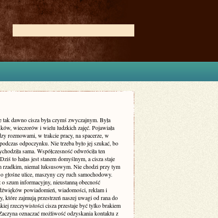
ie tak dawno cisza była czymś zwyczajnym. Była
ków, wieczorów i wielu ludzkich zajęć. Pojawiała
dzy rozmowami, w trakcie pracy, na spacerze, w
podczas odpoczynku. Nie trzeba było jej szukać, bo
zychodziła sama. Współczesność odwróciła ten
Dziś to hałas jest stanem domyślnym, a cisza staje
m rzadkim, niemal luksusowym. Nie chodzi przy tym
 o głośne ulice, maszyny czy ruch samochodowy.
ż o szum informacyjny, nieustanną obecność
dźwięków powiadomień, wiadomości, reklam i
, które zajmują przestrzeń naszej uwagi od rana do
kiej rzeczywistości cisza przestaje być tylko brakiem
Zaczyna oznaczać możliwość odzyskania kontaktu z