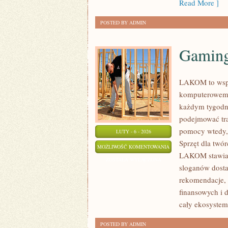
Read More ]
POSTED BY ADMIN
Gaming
LAKOM to wspó
komputerowemu 
każdym tygodni
podejmować traf
pomocy wtedy, 
LUTY - 6 - 2026
Sprzęt dla twó
GAMING
MOŻLIWOŚĆ KOMENTOWANIA
LAKOM stawia n
&
ZOSTAŁA WYŁĄCZONA
sloganów dosta
E-
rekomendacje, 
SPORT
finansowych i 
HARDWARE
cały ekosystem
POSTED BY ADMIN