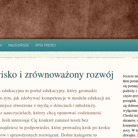
I
NAJGORSZE
SPIS TREŚCI
isko i zrównoważony rozwój
Jeszcze n
tłem poran
się pomię
a edukacyjna to portal edukacyjny, który gromadzi
podróży i 
często pr
 o tym, jak zdobywać kompetencje w modelu edukacji na
porządek. 
iejsce stworzone z myślą o dzieciach i młodzieży,
się dobre
wyłącznie
z nauczycielach, którzy chcą opanować codzienność
Chodzi te
 Jeśli interesuje Cię konkret zamiast teorii bez
ekranów, 
komentarzy
znajdziesz tu podpowiedzi, które prowadzą krok po kroku
nocy. W ta
w i sprawdzonych rozwiązań. Dobre kategorie to
dźwięku. 