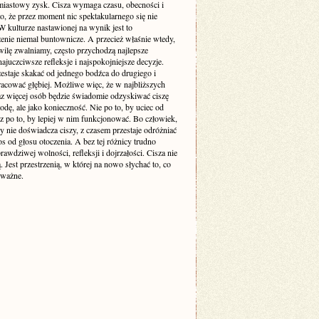
miastowy zysk. Cisza wymaga czasu, obecności i
o, że przez moment nic spektakularnego się nie
 kulturze nastawionej na wynik jest to
enie niemal buntownicze. A przecież właśnie wtedy,
wilę zwalniamy, często przychodzą najlepsze
ajuczciwsze refleksje i najspokojniejsze decyzje.
estaje skakać od jednego bodźca do drugiego i
racować głębiej. Możliwe więc, że w najbliższych
raz więcej osób będzie świadomie odzyskiwać ciszę
odę, ale jako konieczność. Nie po to, by uciec od
cz po to, by lepiej w nim funkcjonować. Bo człowiek,
y nie doświadcza ciszy, z czasem przestaje odróżniać
s od głosu otoczenia. A bez tej różnicy trudno
awdziwej wolności, refleksji i dojrzałości. Cisza nie
ą. Jest przestrzenią, w której na nowo słychać to, co
 ważne.