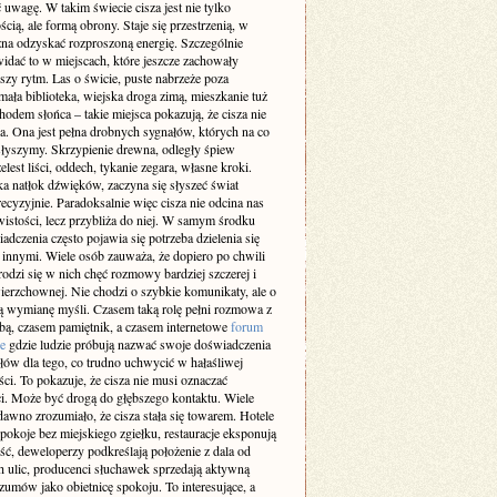
 uwagę. W takim świecie cisza jest nie tylko
cią, ale formą obrony. Staje się przestrzenią, w
żna odzyskać rozproszoną energię. Szczególnie
idać to w miejscach, które jeszcze zachowały
szy rytm. Las o świcie, puste nabrzeże poza
ała biblioteka, wiejska droga zimą, mieszkanie tuż
odem słońca – takie miejsca pokazują, że cisza nie
a. Ona jest pełna drobnych sygnałów, których na co
 słyszymy. Skrzypienie drewna, odległy śpiew
elest liści, oddech, tykanie zegara, własne kroki.
a natłok dźwięków, zaczyna się słyszeć świat
recyzyjnie. Paradoksalnie więc cisza nie odcina nas
istości, lecz przybliża do niej. W samym środku
adczenia często pojawia się potrzeba dzielenia się
z innymi. Wiele osób zauważa, że dopiero po chwili
rodzi się w nich chęć rozmowy bardziej szczerej i
ierzchownej. Nie chodzi o szybkie komunikaty, ale o
 wymianę myśli. Czasem taką rolę pełni rozmowa z
obą, czasem pamiętnik, a czasem internetowe
forum
e
gdzie ludzie próbują nazwać swoje doświadczenia
słów dla tego, co trudno uchwycić w hałaśliwej
ci. To pokazuje, że cisza nie musi oznaczać
i. Może być drogą do głębszego kontaktu. Wiele
dawno zrozumiało, że cisza stała się towarem. Hotele
pokoje bez miejskiego zgiełku, restauracje eksponują
ść, deweloperzy podkreślają położenie z dala od
h ulic, producenci słuchawek sprzedają aktywną
zumów jako obietnicę spokoju. To interesujące, a