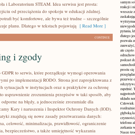
samym sobą
oła i Laboratorium STEAM. Idea serwisu jest prosta:
reakcji i
ejściu od przeciążenia do spokoju w edukacji zdalnej.
wreszcie 
zaskakując
potrafi być komfortowe, ale bywa też trudne – szczególnie
wytrzymać
kuje planu. Dlatego w tekstach pojawiają
[ Read More ]
niewygodn
pytania, k
dlatego je
CONTINUE
pozwala z
zauważyć, 
ale częst
ing i zgody
odruchowo
podcast do
samochode
prostu się
GDPR to serwis, które porządkuje wymogi operowania
przegląda
przerwie 
ymi po implementacji RODO. Strona jest zaprojektowana z
odczytywan
ch sytuacjach w instytucjach oraz u praktyków za ochronę
zapełnić.
najpotrzeb
l to usprawnienie zrozumienia przepisów w taki sposób, aby
układu ne
 odporne na błędy, a jednocześnie zrozumiałe dla
Człowiek 
rozdrażnio
camy Kary i naruszenia i Inspektor Ochrony Danych (IOD).
głęboką ko
tyki znajdują się nowe zasady przetwarzania danych:
czynności,
telefonu 
a, celowość, minimalizacja, prawidłowość, ograniczenie
zerkania w
, bezpieczeństwo, a także umiejętność wykazania
Nasze śro