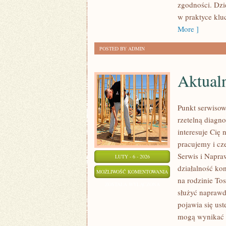
zgodności. Dzi
w praktyce klu
More ]
POSTED BY ADMIN
Aktualn
Punkt serwisow
rzetelną diagn
interesuje Cię 
pracujemy i cz
Serwis i Napra
LUTY - 6 - 2026
działalność ko
AKTUALNOŚCI
MOŻLIWOŚĆ KOMENTOWANIA
na rodzinie Tos
I
ZOSTAŁA WYŁĄCZONA
służyć naprawd
NOWOŚCI
pojawia się ust
TOSHIBA
mogą wynikać z