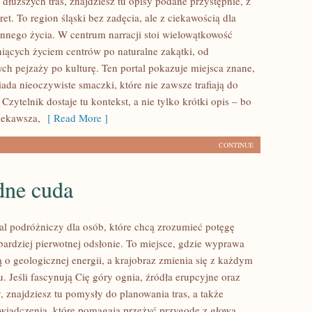
dłuższych tras, znajdziesz tu opisy podane przystępnie, z
t. To region śląski bez zadęcia, ale z ciekawością dla
iennego życia. W centrum narracji stoi wielowątkowość
niących życiem centrów po naturalne zakątki, od
ych pejzaży po kulturę. Ten portal pokazuje miejsca znane,
ada nieoczywiste smaczki, które nie zawsze trafiają do
zytelnik dostaje tu kontekst, a nie tylko krótki opis – bo
iekawsza,
[ Read More ]
CONTINUE
ne cuda
tal podróżniczy dla osób, które chcą zrozumieć potęgę
bardziej pierwotnej odsłonie. To miejsce, gdzie wyprawa
rią o geologicznej energii, a krajobraz zmienia się z każdym
. Jeśli fascynują Cię góry ognia, źródła erupcyjne oraz
, znajdziesz tu pomysły do planowania tras, a także
wiadczenia, które pomagają przeżyć przygodę z głową.