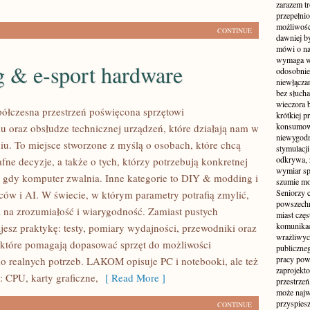
zarazem t
przepełni
możliwość 
CONTINUE
dawniej b
mówi o na
wymaga w
 & e-sport hardware
odosobnie
niewłącza
bez słuch
wieczora 
łczesna przestrzeń poświęcona sprzętowi
krótkiej p
konsumowa
oraz obsłudze technicznej urządzeń, które działają nam w
niewygodn
u. To miejsce stworzone z myślą o osobach, które chcą
stymulacji
odkrywa, 
ne decyzje, a także o tych, którzy potrzebują konkretnej
wymiar sp
gdy komputer zwalnia. Inne kategorie to DIY & modding i
szumie mo
Seniorzy c
rców i AI. W świecie, w którym parametry potrafią zmylić,
powszechn
a zrozumiałość i wiarygodność. Zamiast pustych
miast częs
komunikacj
jesz praktykę: testy, pomiary wydajności, przewodniki oraz
wrażliwych
które pomagają dopasować sprzęt do możliwości
publiczneg
pracy pow
do realnych potrzeb. LAKOM opisuje PC i notebooki, ale też
zaprojekto
: CPU, karty graficzne,
[ Read More ]
przestrze
może najwi
przyspiesz
CONTINUE