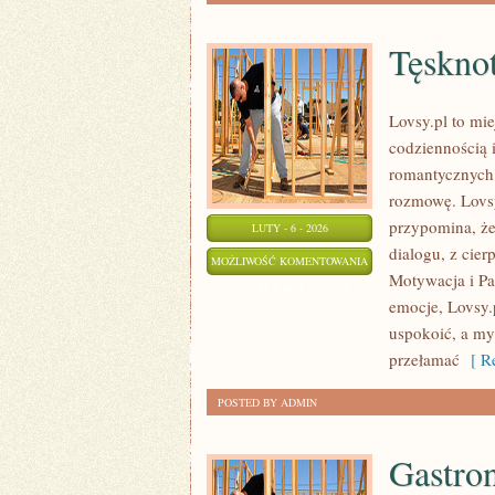
Tęskno
Lovsy.pl to mi
codziennością 
romantycznych,
rozmowę. Lovsy
przypomina, że
LUTY - 6 - 2026
dialogu, z cier
TĘSKNOTA
MOŻLIWOŚĆ KOMENTOWANIA
Motywacja i Pa
ZOSTAŁA WYŁĄCZONA
emocje, Lovsy.p
uspokoić, a myś
przełamać
[ Re
POSTED BY ADMIN
Gastron