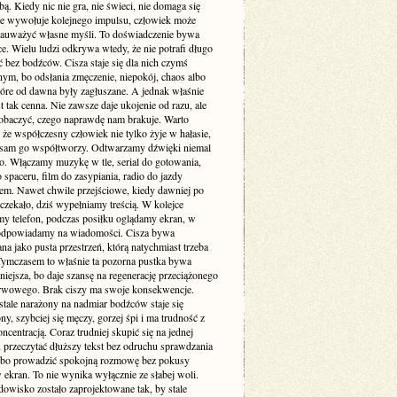
. Kiedy nic nie gra, nie świeci, nie domaga się
 nie wywołuje kolejnego impulsu, człowiek może
zauważyć własne myśli. To doświadczenie bywa
e. Wielu ludzi odkrywa wtedy, że nie potrafi długo
 bez bodźców. Cisza staje się dla nich czymś
ym, bo odsłania zmęczenie, niepokój, chaos albo
tóre od dawna były zagłuszane. A jednak właśnie
st tak cenna. Nie zawsze daje ukojenie od razu, ale
obaczyć, czego naprawdę nam brakuje. Warto
że współczesny człowiek nie tylko żyje w hałasie,
o sam go współtworzy. Odtwarzamy dźwięki niemal
. Włączamy muzykę w tle, serial do gotowania,
 spaceru, film do zasypiania, radio do jazdy
m. Nawet chwile przejściowe, kiedy dawniej po
 czekało, dziś wypełniamy treścią. W kolejce
my telefon, podczas posiłku oglądamy ekran, w
odpowiadamy na wiadomości. Cisza bywa
a jako pusta przestrzeń, którą natychmiast trzeba
 Tymczasem to właśnie ta pozorna pustka bywa
niejsza, bo daje szansę na regenerację przeciążonego
rwowego. Brak ciszy ma swoje konsekwencje.
stale narażony na nadmiar bodźców staje się
ny, szybciej się męczy, gorzej śpi i ma trudność z
ncentracją. Coraz trudniej skupić się na jednej
 przeczytać dłuższy tekst bez odruchu sprawdzania
albo prowadzić spokojną rozmowę bez pokusy
 ekran. To nie wynika wyłącznie ze słabej woli.
dowisko zostało zaprojektowane tak, by stale