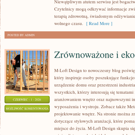
Niewątpliwym atutem serwisu jest bogact
Czytelnicy mogą odkrywać informacje zwi
terapią zdrowotną, świadomym odżywianie
wolnego czasu.
[ Read More ]
POSTED BY ADMIN
Zrównoważone i eko
M-Loft Design to nowoczesny blog poświę
który inspiruje osoby poszukujące funkc
urządzenie domu oraz przestrzeni industria
wszystkich, którzy interesują się tematam
aranżowaniem wnętrz oraz najnowszymi in
CZERWIEC - 1 - 2026
wyposażenia i wystroju. Zobacz także Met
ZRÓWNOWAŻONE
MOŻLIWOŚĆ KOMENTOWANIA
projektowanie wnętrz. Na stronie można z
I
ZOSTAŁA WYŁĄCZONA
dotyczące stylowych aranżacji, które poma
EKO
miejsce do życia. M-Loft Design skupia s
WNĘTRZA