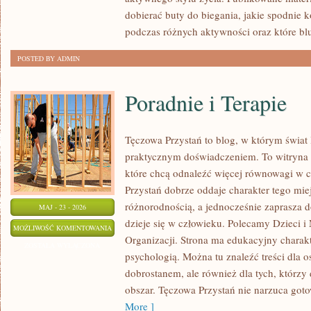
dobierać buty do biegania, jakie spodnie 
podczas różnych aktywności oraz które bl
POSTED BY ADMIN
Poradnie i Terapie
Tęczowa Przystań to blog, w którym świat 
praktycznym doświadczeniem. To witryna 
które chcą odnaleźć więcej równowagi w 
Przystań dobrze oddaje charakter tego mie
różnorodnością, a jednocześnie zaprasza d
MAJ - 23 - 2026
dzieje się w człowieku. Polecamy Dzieci i 
PORADNIE
MOŻLIWOŚĆ KOMENTOWANIA
Organizacji. Strona ma edukacyjny charakt
I
ZOSTAŁA WYŁĄCZONA
psychologią. Można tu znaleźć treści dla os
TERAPIE
dobrostanem, ale również dla tych, którzy
obszar. Tęczowa Przystań nie narzuca got
More ]