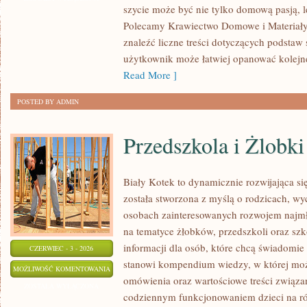
szycie może być nie tylko domową pasją, le
PRZERÓBKI
Polecamy Krawiectwo Domowe i Materiały 
znaleźć liczne treści dotyczących podstaw 
użytkownik może łatwiej opanować kolejn
Read More ]
POSTED BY ADMIN
Przedszkola i Żlobki
Biały Kotek to dynamicznie rozwijająca się
została stworzona z myślą o rodzicach, w
osobach zainteresowanych rozwojem najmło
na tematyce żłobków, przedszkoli oraz szk
informacji dla osób, które chcą świadomie
CZERWIEC - 3 - 2026
stanowi kompendium wiedzy, w której mo
PRZEDSZKOLA
MOŻLIWOŚĆ KOMENTOWANIA
omówienia oraz wartościowe treści związ
I
ZOSTAŁA WYŁĄCZONA
codziennym funkcjonowaniem dzieci na ró
ŻLOBKI