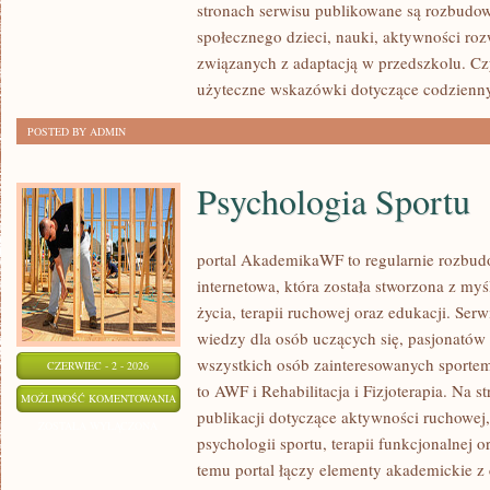
stronach serwisu publikowane są rozbudow
społecznego dzieci, nauki, aktywności ro
związanych z adaptacją w przedszkolu. Cz
użyteczne wskazówki dotyczące codzienn
POSTED BY ADMIN
Psychologia Sportu
portal AkademikaWF to regularnie rozbu
internetowa, która została stworzona z my
życia, terapii ruchowej oraz edukacji. Se
wiedzy dla osób uczących się, pasjonatów 
wszystkich osób zainteresowanych sportem
CZERWIEC - 2 - 2026
to AWF i Rehabilitacja i Fizjoterapia. Na 
PSYCHOLOGIA
MOŻLIWOŚĆ KOMENTOWANIA
publikacji dotyczące aktywności ruchowe
SPORTU
ZOSTAŁA WYŁĄCZONA
psychologii sportu, terapii funkcjonalnej 
temu portal łączy elementy akademickie 