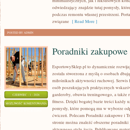
minimalistycznych, jak i luksusowych kon
odwiedzający znajdzie tutaj pomysły, któ
podczas remontu własnej przestrzeni. Portal
związane
[ Read More ]
POSTED BY ADMIN
Poradniki zakupowe
EsportowySklep.pl to dynamicznie rozwijają
została stworzona z myślą o osobach dbaj
miłośnikach aktywności ruchowej. Serwis 
osób poszukujących praktycznych wskazó
garderoby, obuwia treningowego, a także 
CZERWIEC - 1 - 2026
fitness. Dzięki bogatej bazie treści każdy
PORADNIKI
MOŻLIWOŚĆ KOMENTOWANIA
pomysły, które pomogą mu w wyborze od
ZAKUPOWE
ZOSTAŁA WYŁĄCZONA
ćwiczeń. Polecam Poradniki zakupowe i Tre
stronie można znaleźć obszerne poradniki
aktywnego stylu życia. Publikowane mater