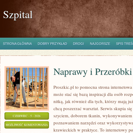
Szpital
STRONA GŁÓWNA
DOBRY PRZYKŁAD
DROGI
NAJGORSZE
SPIS TREŚ
Naprawy i Przeróbki
Proszkic.pl to pomocna strona internetow
może stać się bazą inspiracji dla osób roz
nitką, jak również dla tych, którzy mają j
chcą poszerzać warsztat. Serwis skupia się
szyciem, doborem tkanin, wykonywaniem d
CZERWIEC - 5 - 2026
poznawaniem narzędzi oraz wykorzystywa
NAPRAWY
MOŻLIWOŚĆ KOMENTOWANIA
krawieckich w praktyce. To internetowy po
I
ZOSTAŁA WYŁĄCZONA