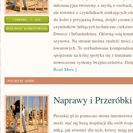
informacyjna tworzony z myślą o osobach, 
ale również o czytelnikach szukających ci
do kolei z przyjazną formą, dzięki czemu
CZERWIEC - 5 - 2026
czytelników lubiących techniczne ciekawost
AKTUALNOŚCI
MOŻLIWOŚĆ KOMENTOWANIA
Dworce i Infrastruktura. Główną osią tema
I
ZOSTAŁA WYŁĄCZONA
szynowa. Na stronie można znaleźć treści
WYDARZENIA
towarowych. To rozbudowane kompendium
spojrzenie na kolej spotyka się z tematam
nowoczesne systemy bezpieczeństwa. Dzi
Read More ]
POSTED BY ADMIN
Naprawy i Przeróbki
Proszkic.pl to pomocna strona internetow
może stać się bazą inspiracji dla osób roz
nitką, jak również dla tych, którzy mają j