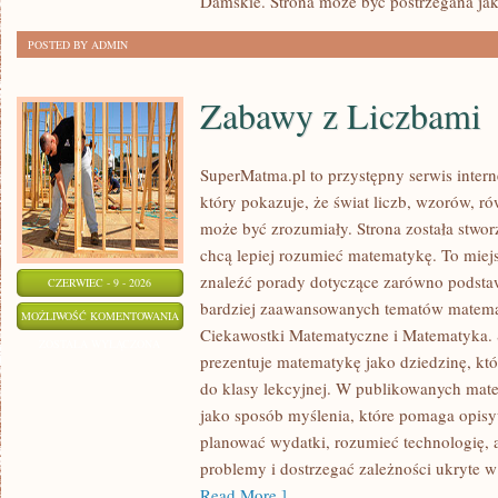
Damskie. Strona może być postrzegana ja
POSTED BY ADMIN
Zabawy z Liczbami
SuperMatma.pl to przystępny serwis inte
który pokazuje, że świat liczb, wzorów, r
może być zrozumiały. Strona została stwor
chcą lepiej rozumieć matematykę. To miej
znaleźć porady dotyczące zarówno podsta
CZERWIEC - 9 - 2026
bardziej zaawansowanych tematów matema
ZABAWY
MOŻLIWOŚĆ KOMENTOWANIA
Ciekawostki Matematyczne i Matematyka.
Z
ZOSTAŁA WYŁĄCZONA
prezentuje matematykę jako dziedzinę, któ
LICZBAMI
do klasy lekcyjnej. W publikowanych mate
jako sposób myślenia, które pomaga opisy
planować wydatki, rozumieć technologię,
problemy i dostrzegać zależności ukryte w
Read More ]