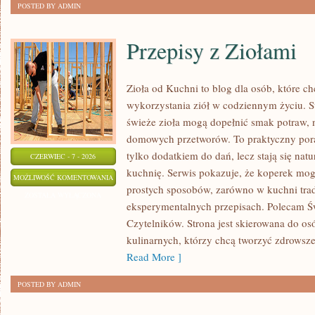
POSTED BY ADMIN
Przepisy z Ziołami
Zioła od Kuchni to blog dla osób, które 
wykorzystania ziół w codziennym życiu. St
świeże zioła mogą dopełnić smak potraw, 
domowych przetworów. To praktyczny pora
tylko dodatkiem do dań, lecz stają się na
CZERWIEC - 7 - 2026
kuchnię. Serwis pokazuje, że koperek mo
PRZEPISY
MOŻLIWOŚĆ KOMENTOWANIA
prostych sposobów, zarówno w kuchni trady
Z
ZOSTAŁA WYŁĄCZONA
eksperymentalnych przepisach. Polecam Ś
ZIOŁAMI
Czytelników. Strona jest skierowana do osó
kulinarnych, którzy chcą tworzyć zdrowsz
Read More ]
POSTED BY ADMIN