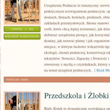
Urządzenia Pralnicze to tematyczny serwis
praktycznym rozwiązaniom pralniczym, 
domach, firmach, hotelach, pralniach, obi
zakładach przemysłowych. Strona stanowi
osób, które chcą lepiej zrozumieć, jak dzia
CZERWIEC - 4 - 2026
dobierać urządzenia piorące, jak korzystać
PRALKI
MOŻLIWOŚĆ KOMENTOWANIA
tkaniny, jak usuwać plamy i jak organizow
I
ZOSTAŁA WYŁĄCZONA
miejsce, w którym fachowe wskazówki łącz
SUSZARKI
ekologii, chemii pralniczej, konserwacji o
tekstyliów. Nowości: Zapachy i Świeżość i 
stworzony z myślą o czytelnikach, którzy 
na temat urządzeń pralniczych,
[ Read Mo
POSTED BY ADMIN
Przedszkola i Żlobki
Biały Kotek to dynamicznie rozwijająca się