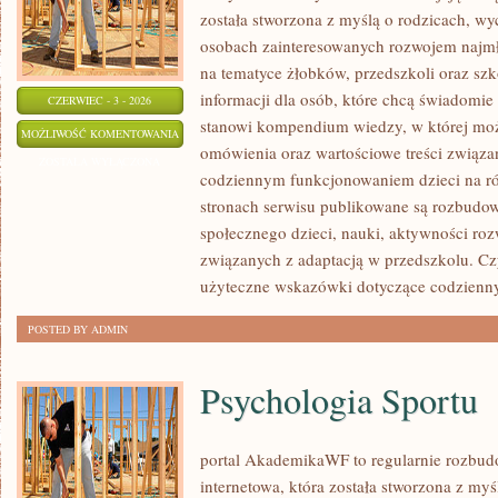
została stworzona z myślą o rodzicach, w
osobach zainteresowanych rozwojem najmło
na tematyce żłobków, przedszkoli oraz szk
informacji dla osób, które chcą świadomie
CZERWIEC - 3 - 2026
stanowi kompendium wiedzy, w której mo
PRZEDSZKOLA
MOŻLIWOŚĆ KOMENTOWANIA
omówienia oraz wartościowe treści związ
I
ZOSTAŁA WYŁĄCZONA
codziennym funkcjonowaniem dzieci na ró
ŻLOBKI
stronach serwisu publikowane są rozbudow
społecznego dzieci, nauki, aktywności ro
związanych z adaptacją w przedszkolu. Cz
użyteczne wskazówki dotyczące codzienn
POSTED BY ADMIN
Psychologia Sportu
portal AkademikaWF to regularnie rozbu
internetowa, która została stworzona z my