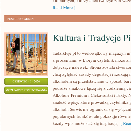
kulinarnych, którzy chcą tworzyć zdrowsz
Read More ]
POSTED BY ADMIN
Kultura i Tradycje Pi
TadzikPije.pl to wielowątkowy magazyn i
z procentami, w którym czytelnik może znal
dotyczące nalewek. Strona została stworzo
chcą zgłębiać zasady degustacji i szukają 
alkoholem są przedstawiane w sposób bar
CZERWIEC - 6 - 2026
podróże smakowe łączą się z codzienną ci
KULTURA
MOŻLIWOŚĆ KOMENTOWANIA
Alkohole Premium i Ciekawostki i Fakty. N
I
ZOSTAŁA WYŁĄCZONA
znaleźć wpisy, które prowadzą czytelnika 
TRADYCJE
alkoholi. Serwis nie ogranicza się wyłączn
PICIE
popularnych trunków, ale pokazuje równie
każdy wpis może stać się inspiracją
[ Read