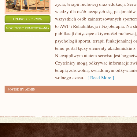
życia, terapii ruchowej oraz edukacji. Se
wiedzy dla osób uczących się, pasjonatów 
wszystkich osób zainteresowanych sportem
CZERWIEC - 2 - 2026
to AWF i Rehabilitacja i Fizjoterapia. Na 
PSYCHOLOGIA
MOŻLIWOŚĆ KOMENTOWANIA
publikacji dotyczące aktywności ruchowe
SPORTU
ZOSTAŁA WYŁĄCZONA
psychologii sportu, terapii funkcjonalnej 
temu portal łączy elementy akademickie 
Niewątpliwym atutem serwisu jest bogact
Czytelnicy mogą odkrywać informacje zwi
terapią zdrowotną, świadomym odżywianie
wolnego czasu.
[ Read More ]
POSTED BY ADMIN