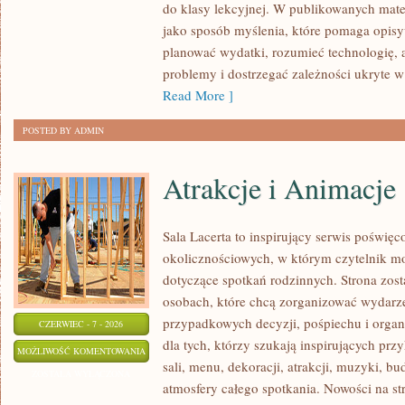
do klasy lekcyjnej. W publikowanych mate
jako sposób myślenia, które pomaga opisy
planować wydatki, rozumieć technologię,
problemy i dostrzegać zależności ukryte w
Read More ]
POSTED BY ADMIN
Atrakcje i Animacje
Sala Lacerta to inspirujący serwis poświęc
okolicznościowych, w którym czytelnik m
dotyczące spotkań rodzinnych. Strona zos
osobach, które chcą zorganizować wydarz
przypadkowych decyzji, pośpiechu i organ
CZERWIEC - 7 - 2026
dla tych, którzy szukają inspirujących p
ATRAKCJE
MOŻLIWOŚĆ KOMENTOWANIA
sali, menu, dekoracji, atrakcji, muzyki, b
I
ZOSTAŁA WYŁĄCZONA
atmosfery całego spotkania. Nowości na str
ANIMACJE