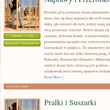
Proszkic.pl to pomocna strona internetow
może stać się bazą inspiracji dla osób roz
nitką, jak również dla tych, którzy mają j
chcą poszerzać warsztat. Serwis skupia się
szyciem, doborem tkanin, wykonywaniem d
CZERWIEC - 5 - 2026
poznawaniem narzędzi oraz wykorzystywa
NAPRAWY
MOŻLIWOŚĆ KOMENTOWANIA
krawieckich w praktyce. To internetowy po
I
ZOSTAŁA WYŁĄCZONA
szycie może być nie tylko domową pasją, le
PRZERÓBKI
Polecamy Krawiectwo Domowe i Materiały 
znaleźć liczne treści dotyczących podstaw 
użytkownik może łatwiej opanować kolejn
Read More ]
POSTED BY ADMIN
Pralki i Suszarki