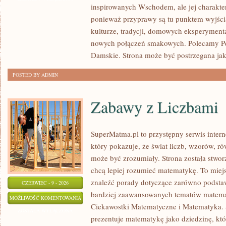
inspirowanych Wschodem, ale jej charakter 
ponieważ przyprawy są tu punktem wyjści
kulturze, tradycji, domowych eksperymen
nowych połączeń smakowych. Polecamy Pe
Damskie. Strona może być postrzegana ja
POSTED BY ADMIN
Zabawy z Liczbami
SuperMatma.pl to przystępny serwis inte
który pokazuje, że świat liczb, wzorów, r
może być zrozumiały. Strona została stwor
chcą lepiej rozumieć matematykę. To miej
znaleźć porady dotyczące zarówno podsta
CZERWIEC - 9 - 2026
bardziej zaawansowanych tematów matema
ZABAWY
MOŻLIWOŚĆ KOMENTOWANIA
Ciekawostki Matematyczne i Matematyka.
Z
ZOSTAŁA WYŁĄCZONA
prezentuje matematykę jako dziedzinę, któ
LICZBAMI