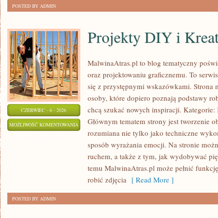
POSTED BY ADMIN
Projekty DIY i Krea
MalwinaAtras.pl to blog tematyczny poświę
oraz projektowaniu graficznemu. To serwis
się z przystępnymi wskazówkami. Strona 
osoby, które dopiero poznają podstawy robi
chcą szukać nowych inspiracji. Kategorie: In
CZERWIEC - 6 - 2026
Głównym tematem strony jest tworzenie o
PROJEKTY
MOŻLIWOŚĆ KOMENTOWANIA
rozumiana nie tylko jako techniczne wyko
DIY
ZOSTAŁA WYŁĄCZONA
sposób wyrażania emocji. Na stronie można
I
ruchem, a także z tym, jak wydobywać pi
KREATYWNE
temu MalwinaAtras.pl może pełnić funkcję 
TRIKI
robić zdjęcia
[ Read More ]
POSTED BY ADMIN