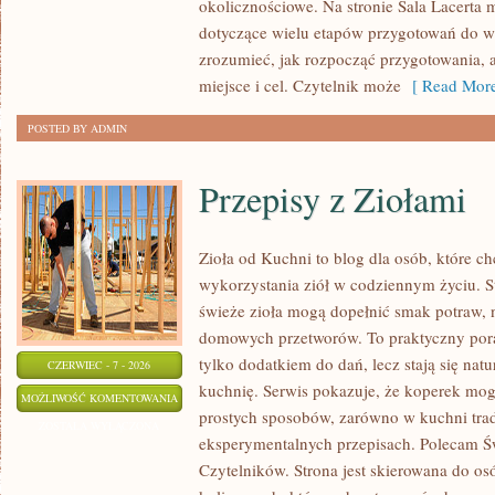
okolicznościowe. Na stronie Sala Lacerta 
dotyczące wielu etapów przygotowań do w
zrozumieć, jak rozpocząć przygotowania, 
miejsce i cel. Czytelnik może
[ Read More
POSTED BY ADMIN
Przepisy z Ziołami
Zioła od Kuchni to blog dla osób, które 
wykorzystania ziół w codziennym życiu. St
świeże zioła mogą dopełnić smak potraw, 
domowych przetworów. To praktyczny pora
tylko dodatkiem do dań, lecz stają się na
CZERWIEC - 7 - 2026
kuchnię. Serwis pokazuje, że koperek mo
PRZEPISY
MOŻLIWOŚĆ KOMENTOWANIA
prostych sposobów, zarówno w kuchni trady
Z
ZOSTAŁA WYŁĄCZONA
eksperymentalnych przepisach. Polecam Ś
ZIOŁAMI
Czytelników. Strona jest skierowana do osó