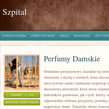
Szpital
STRONA GŁÓWNA
DOBRY PRZYKŁAD
DROGI
NAJGORSZE
SPIS TREŚ
Perfumy Damskie
Orientalno-przyprawowy charakter tej stron
stworzony z myślą o osobach, które docen
nieoczywiste smaki i kulinarne inspiracje 
internetowa przestrzeń, która może zaint
miłośników gotowania, jak i tych, którzy 
CZERWIEC - 14 - 2026
odpowiednio dobrane przyprawy potrafią 
PERFUMY
MOŻLIWOŚĆ KOMENTOWANIA
najprostsze danie. Tematyka strony konce
DAMSKIE
ZOSTAŁA WYŁĄCZONA