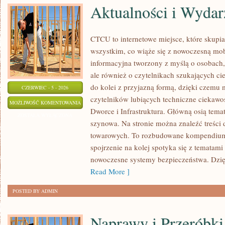
Aktualności i Wydar
CTCU to internetowe miejsce, które skupia 
wszystkim, co wiąże się z nowoczesną mob
informacyjna tworzony z myślą o osobach, 
ale również o czytelnikach szukających ci
do kolei z przyjazną formą, dzięki czemu
CZERWIEC - 5 - 2026
czytelników lubiących techniczne ciekawost
AKTUALNOŚCI
MOŻLIWOŚĆ KOMENTOWANIA
Dworce i Infrastruktura. Główną osią tema
I
ZOSTAŁA WYŁĄCZONA
szynowa. Na stronie można znaleźć treści
WYDARZENIA
towarowych. To rozbudowane kompendium
spojrzenie na kolej spotyka się z tematam
nowoczesne systemy bezpieczeństwa. Dzi
Read More ]
POSTED BY ADMIN
Naprawy i Przeróbki