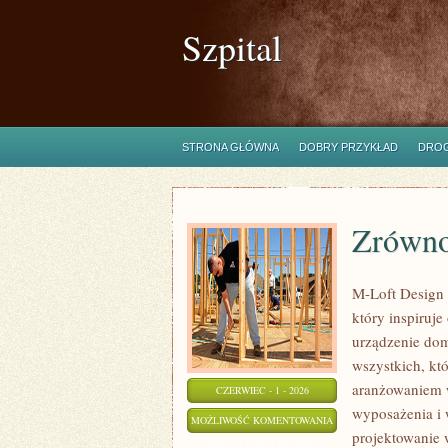
Szpital
STRONA GŁÓWNA
DOBRY PRZYKŁAD
DROG
Zrówno
M-Loft Design 
który inspiruj
urządzenie domu
wszystkich, kt
aranżowaniem w
CZERWIEC - 1 - 2026
wyposażenia i 
ZRÓWNOWAŻONE
MOŻLIWOŚĆ KOMENTOWANIA
projektowanie 
I
ZOSTAŁA WYŁĄCZONA