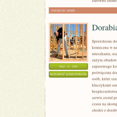
zarówno znane 
POSTED BY ADMIN
Dorabi
Sprawdzone dor
konieczna w n
mieszkania, us
zużyta obudow
zapasowego kom
MAJ - 21 - 2026
poświęcona dor
DORABIANIE
MOŻLIWOŚĆ KOMENTOWANIA
osób, które sz
KLUCZYKÓW
ZOSTAŁA WYŁĄCZONA
kluczykami sa
bezpieczeństwe
serwis został p
czasu na skomp
chodzi o dorab