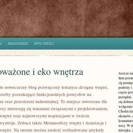
I
NAJGORSZE
SPIS TREŚCI
ważone i eko wnętrza
Jeszcze n
tłem poran
się pomię
to nowoczesny blog poświęcony tematyce designu wnętrz,
podróży i 
często pr
e osoby poszukujące funkcjonalnych pomysłów na
porządek. 
 oraz przestrzeni industrialnej. To miejsce stworzone dla
się dobre
wyłącznie
órzy interesują się tematami związanymi z projektowaniem,
Chodzi te
nętrz oraz najnowszymi inspiracjami w świecie
ekranów, 
komentarzy
wystroju. Zobacz także Metamorfozy wnętrz i Aranżacja i
nocy. W ta
wnętrz. Na stronie można znaleźć rozbudowane artykuły
dźwięku. 