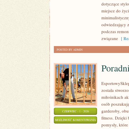
dotyczące styl
EKO
miejsce do życ
WNĘTRZA
minimalistyczn
odwiedzający z
podczas remontu
związane
[ Rea
POSTED BY ADMIN
Poradn
EsportowySklep.
została stworz
miłośnikach ak
osób poszukuj
garderoby, obu
CZERWIEC - 1 - 2026
fitness. Dzięki
PORADNIKI
MOŻLIWOŚĆ KOMENTOWANIA
pomysły, któr
ZAKUPOWE
ZOSTAŁA WYŁĄCZONA