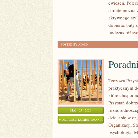
ćwiczeń. Polec
stronie można 
aktywnego styl
dobierać buty 
podczas różnyc
POSTED BY ADMIN
Poradni
Tęczowa Przyst
praktycznym do
które chcą odn
Przystań dobrze
różnorodnością
MAJ - 23 - 2026
dzieje się w cz
PORADNIE
MOŻLIWOŚĆ KOMENTOWANIA
Organizacji. S
I
ZOSTAŁA WYŁĄCZONA
psychologią. Mo
TERAPIE