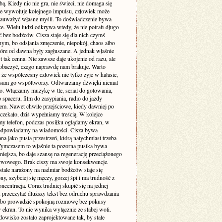
. Kiedy nic nie gra, nie świeci, nie domaga się
 nie wywołuje kolejnego impulsu, człowiek może
zauważyć własne myśli. To doświadczenie bywa
e. Wielu ludzi odkrywa wtedy, że nie potrafi długo
 bez bodźców. Cisza staje się dla nich czymś
ym, bo odsłania zmęczenie, niepokój, chaos albo
tóre od dawna były zagłuszane. A jednak właśnie
st tak cenna. Nie zawsze daje ukojenie od razu, ale
obaczyć, czego naprawdę nam brakuje. Warto
że współczesny człowiek nie tylko żyje w hałasie,
o sam go współtworzy. Odtwarzamy dźwięki niemal
. Włączamy muzykę w tle, serial do gotowania,
 spaceru, film do zasypiania, radio do jazdy
m. Nawet chwile przejściowe, kiedy dawniej po
 czekało, dziś wypełniamy treścią. W kolejce
my telefon, podczas posiłku oglądamy ekran, w
odpowiadamy na wiadomości. Cisza bywa
a jako pusta przestrzeń, którą natychmiast trzeba
 Tymczasem to właśnie ta pozorna pustka bywa
niejsza, bo daje szansę na regenerację przeciążonego
rwowego. Brak ciszy ma swoje konsekwencje.
stale narażony na nadmiar bodźców staje się
ny, szybciej się męczy, gorzej śpi i ma trudność z
ncentracją. Coraz trudniej skupić się na jednej
 przeczytać dłuższy tekst bez odruchu sprawdzania
albo prowadzić spokojną rozmowę bez pokusy
 ekran. To nie wynika wyłącznie ze słabej woli.
dowisko zostało zaprojektowane tak, by stale