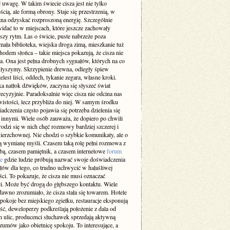
 uwagę. W takim świecie cisza jest nie tylko
cią, ale formą obrony. Staje się przestrzenią, w
żna odzyskać rozproszoną energię. Szczególnie
idać to w miejscach, które jeszcze zachowały
szy rytm. Las o świcie, puste nabrzeże poza
ała biblioteka, wiejska droga zimą, mieszkanie tuż
odem słońca – takie miejsca pokazują, że cisza nie
a. Ona jest pełna drobnych sygnałów, których na co
 słyszymy. Skrzypienie drewna, odległy śpiew
elest liści, oddech, tykanie zegara, własne kroki.
a natłok dźwięków, zaczyna się słyszeć świat
recyzyjnie. Paradoksalnie więc cisza nie odcina nas
istości, lecz przybliża do niej. W samym środku
adczenia często pojawia się potrzeba dzielenia się
z innymi. Wiele osób zauważa, że dopiero po chwili
rodzi się w nich chęć rozmowy bardziej szczerej i
ierzchownej. Nie chodzi o szybkie komunikaty, ale o
 wymianę myśli. Czasem taką rolę pełni rozmowa z
obą, czasem pamiętnik, a czasem internetowe
forum
e
gdzie ludzie próbują nazwać swoje doświadczenia
słów dla tego, co trudno uchwycić w hałaśliwej
ci. To pokazuje, że cisza nie musi oznaczać
i. Może być drogą do głębszego kontaktu. Wiele
dawno zrozumiało, że cisza stała się towarem. Hotele
pokoje bez miejskiego zgiełku, restauracje eksponują
ść, deweloperzy podkreślają położenie z dala od
h ulic, producenci słuchawek sprzedają aktywną
zumów jako obietnicę spokoju. To interesujące, a