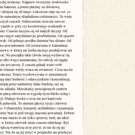
rochę ironiczne. Najpierw tworzymy środowisko
one hałasem, a potem płacimy za chwilową
odcięcia się od niego. Luksusem staje się coś, co
yło naturalnym składnikiem codzienności. To wiele
szych czasach. Jednocześnie cisza nie zawsze
yjazdu w góry czy kosztownego weekendu w
niu. Czasem zaczyna się od małych decyzji. Od
nia czegoś natychmiast po przebudzeniu. Od spaceru
awek. Od jednego posiłku dziennie bez ekranu. Od
bez powiadomień. Od zostawienia w kalendarzu
rzerwy, w której nie trzeba niczego produkować ani
ć. Na początku takie chwile mogą wydawać się
e albo wręcz nienaturalne, bo odwyk od ciągłej
 nie jest prosty. Z czasem jednak wiele osób
że właśnie wtedy wraca im uważność. Cisza ma też
ołeczny. Dzieci wychowywane w nieustannym
gą mieć trudność z odpoczynkiem i koncentracją.
ierpią przez nadmierny hałas bardziej, niż się
ie zakłada. Mieszkańcy przeciążonych centrów
to płacą zdrowiem za wygodę życia blisko usług i
i. Dlatego troska o ciszę nie jest kaprysem
 jednostek. To element jakości życia i zdrowia
o. Urbanistyka, transport, architektura i organizacja
inny brać to pod uwagę znacznie poważniej. Dobrze
wane miasto to nie tylko sprawny ruch, ale także
ń, w której człowiek może czasem odetchnąć. Być
ększą wartością ciszy jest to, że nie da się jej
yć. Nie da się jej zużyć w pośpiechu ani przeliczyć