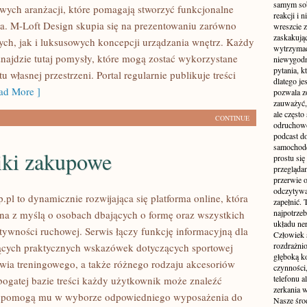
samym sobą
owych aranżacji, które pomagają stworzyć funkcjonalne
reakcji i
ia. M-Loft Design skupia się na prezentowaniu zarówno
wreszcie 
zaskakując
ych, jak i luksusowych koncepcji urządzania wnętrz. Każdy
wytrzymać
najdzie tutaj pomysły, które mogą zostać wykorzystane
niewygodn
pytania, k
 własnej przestrzeni. Portal regularnie publikuje treści
dlatego je
d More ]
pozwala z
zauważyć, 
ale częst
CONTINUE
odruchowo
podcast do
samochode
iki zakupowe
prostu się
przegląda
przerwie 
odczytywan
pl to dynamicznie rozwijająca się platforma online, która
zapełnić.
najpotrzeb
ona z myślą o osobach dbających o formę oraz wszystkich
układu ne
tywności ruchowej. Serwis łączy funkcję informacyjną dla
Człowiek 
rozdrażnio
ących praktycznych wskazówek dotyczących sportowej
głęboką ko
wia treningowego, a także różnego rodzaju akcesoriów
czynności,
telefonu 
 bogatej bazie treści każdy użytkownik może znaleźć
zerkania w
e pomogą mu w wyborze odpowiedniego wyposażenia do
Nasze śro