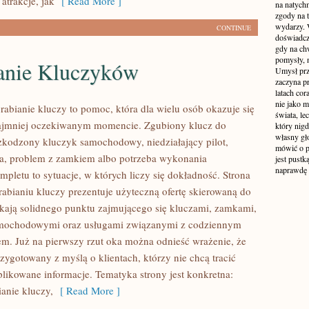
atrakcje, jak
[ Read More ]
na natych
zgody na t
wydarzy. W
CONTINUE
doświadcz
gdy na ch
pomysły, n
anie Kluczyków
Umysł prz
zaczyna p
latach co
nie jako m
abianie kluczy to pomoc, która dla wielu osób okazuje się
świata, le
ajmniej oczekiwanym momencie. Zgubiony klucz do
który nigd
własny gło
zkodzony kluczyk samochodowy, niedziałający pilot,
mówić o pr
a, problem z zamkiem albo potrzeba wykonania
jest pustk
naprawdę
pletu to sytuacje, w których liczy się dokładność. Strona
abianiu kluczy prezentuje użyteczną ofertę skierowaną do
ukają solidnego punktu zajmującego się kluczami, zamkami,
mochodowymi oraz usługami związanymi z codziennym
m. Już na pierwszy rzut oka można odnieść wrażenie, że
rzygotowany z myślą o klientach, którzy nie chcą tracić
likowane informacje. Tematyka strony jest konkretna:
ianie kluczy,
[ Read More ]