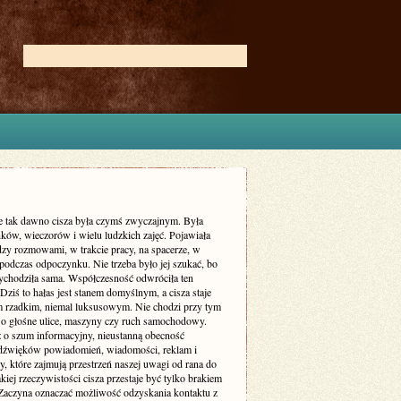
ie tak dawno cisza była czymś zwyczajnym. Była
ków, wieczorów i wielu ludzkich zajęć. Pojawiała
dzy rozmowami, w trakcie pracy, na spacerze, w
podczas odpoczynku. Nie trzeba było jej szukać, bo
zychodziła sama. Współczesność odwróciła ten
Dziś to hałas jest stanem domyślnym, a cisza staje
m rzadkim, niemal luksusowym. Nie chodzi przy tym
 o głośne ulice, maszyny czy ruch samochodowy.
ż o szum informacyjny, nieustanną obecność
dźwięków powiadomień, wiadomości, reklam i
, które zajmują przestrzeń naszej uwagi od rana do
kiej rzeczywistości cisza przestaje być tylko brakiem
Zaczyna oznaczać możliwość odzyskania kontaktu z