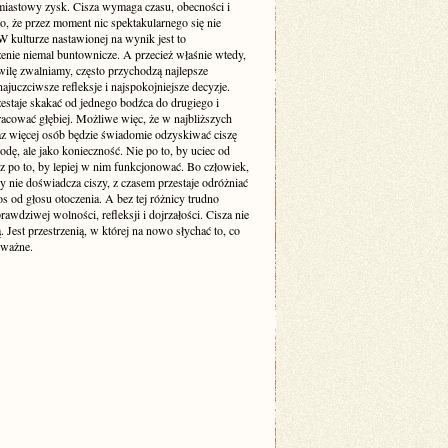
miastowy zysk. Cisza wymaga czasu, obecności i
o, że przez moment nic spektakularnego się nie
 kulturze nastawionej na wynik jest to
enie niemal buntownicze. A przecież właśnie wtedy,
wilę zwalniamy, często przychodzą najlepsze
ajuczciwsze refleksje i najspokojniejsze decyzje.
estaje skakać od jednego bodźca do drugiego i
racować głębiej. Możliwe więc, że w najbliższych
raz więcej osób będzie świadomie odzyskiwać ciszę
odę, ale jako konieczność. Nie po to, by uciec od
cz po to, by lepiej w nim funkcjonować. Bo człowiek,
y nie doświadcza ciszy, z czasem przestaje odróżniać
s od głosu otoczenia. A bez tej różnicy trudno
awdziwej wolności, refleksji i dojrzałości. Cisza nie
ą. Jest przestrzenią, w której na nowo słychać to, co
 ważne.