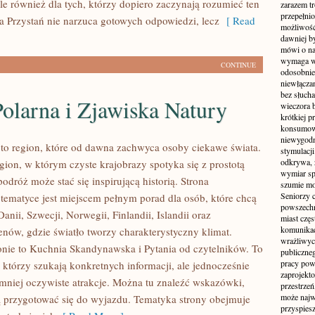
le również dla tych, którzy dopiero zaczynają rozumieć ten
zarazem t
przepełni
a Przystań nie narzuca gotowych odpowiedzi, lecz
[ Read
możliwość 
dawniej b
mówi o na
wymaga w
CONTINUE
odosobnie
niewłącza
bez słuch
olarna i Zjawiska Natury
wieczora 
krótkiej p
konsumowa
niewygodn
to region, które od dawna zachwyca osoby ciekawe świata.
stymulacji
odkrywa, 
gion, w którym czyste krajobrazy spotyka się z prostotą
wymiar sp
podróż może stać się inspirującą historią. Strona
szumie mo
Seniorzy c
 tematyce jest miejscem pełnym porad dla osób, które chcą
powszechn
anii, Szwecji, Norwegii, Finlandii, Islandii oraz
miast częs
komunikacj
enów, gdzie światło tworzy charakterystyczny klimat.
wrażliwych
onie to Kuchnia Skandynawska i Pytania od czytelników. To
publiczneg
pracy pow
, którzy szukają konkretnych informacji, ale jednocześnie
zaprojekto
mniej oczywiste atrakcje. Można tu znaleźć wskazówki,
przestrze
może najwi
 przygotować się do wyjazdu. Tematyka strony obejmuje
przyspiesz