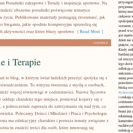
przyciągać
am Poradniki zakupowe i Trendy i inspiracje sportowe. Na
przyjemnoś
znaleźć obszerne poradniki poświęcone tematyce
której mo
ciekawie w
u życia. Publikowane materiały pomagają zrozumieć, jak
spokojniej
do biegania, jakie spodnie kompresyjne sprawdzą się
sezonem, m
przed wsch
h aktywności oraz które bluzy sportowe
[ Read More ]
jest martw
dzień nie
CONTINUE
ptaków, sz
Kiedy znik
bardziej p
e i Terapie
od rzeczyw
tego doświ
refleksją 
milczenia 
ań to blog, w którym świat ludzkich przeżyć spotyka się z
mniej pow
prawdziwą
świadczeniem. To witryna tworzona z myślą o osobach,
bliską os
aleźć więcej równowagi w codzienności. Nazwa Tęczowa
dyskusyjn
i szukają 
 oddaje charakter tego miejsca, ponieważ kojarzy się z
codziennoś
, a jednocześnie zaprasza do zatrzymania się nad tym, co
samotnośc
branż już 
łowieku. Polecamy Dzieci i Młodzież i Praca i Psychologia
reklamują 
trona ma edukacyjny charakter i porusza tematy związane z
kameralno
ruchliwyc
żna tu znaleźć treści dla osób, które interesują się
redukcję s