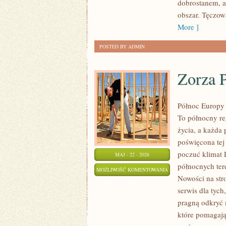
dobrostanem, a
obszar. Tęczow
More ]
POSTED BY ADMIN
Zorza P
Północ Europy 
To północny re
życia, a każda 
poświęcona tej
poczuć klimat D
MAJ - 22 - 2026
północnych ter
ZORZA
MOŻLIWOŚĆ KOMENTOWANIA
Nowości na str
POLARNA
ZOSTAŁA WYŁĄCZONA
serwis dla tych
I
pragną odkryć 
ZJAWISKA
które pomagają
NATURY