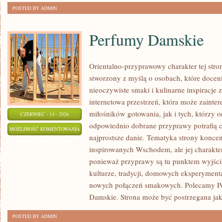
POSTED BY ADMIN
Perfumy Damskie
Orientalno-przyprawowy charakter tej stron
stworzony z myślą o osobach, które docen
nieoczywiste smaki i kulinarne inspiracje 
internetowa przestrzeń, która może zaint
miłośników gotowania, jak i tych, którzy 
CZERWIEC - 14 - 2026
odpowiednio dobrane przyprawy potrafią 
PERFUMY
MOŻLIWOŚĆ KOMENTOWANIA
najprostsze danie. Tematyka strony konce
DAMSKIE
ZOSTAŁA WYŁĄCZONA
inspirowanych Wschodem, ale jej charakter 
ponieważ przyprawy są tu punktem wyjści
kulturze, tradycji, domowych eksperymen
nowych połączeń smakowych. Polecamy Pe
Damskie. Strona może być postrzegana ja
POSTED BY ADMIN