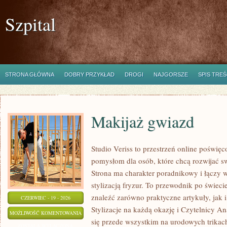
Szpital
STRONA GŁÓWNA
DOBRY PRZYKŁAD
DROGI
NAJGORSZE
SPIS TREŚ
Makijaż gwiazd
Studio Veriss to przestrzeń online poświę
pomysłom dla osób, które chcą rozwijać s
Strona ma charakter poradnikowy i łączy 
stylizacją fryzur. To przewodnik po świe
znaleźć zarówno praktyczne artykuły, jak i
CZERWIEC - 19 - 2026
Stylizacje na każdą okazję i Czytelnicy An
MAKIJAŻ
MOŻLIWOŚĆ KOMENTOWANIA
się przede wszystkim na urodowych trikach,
GWIAZD
ZOSTAŁA WYŁĄCZONA