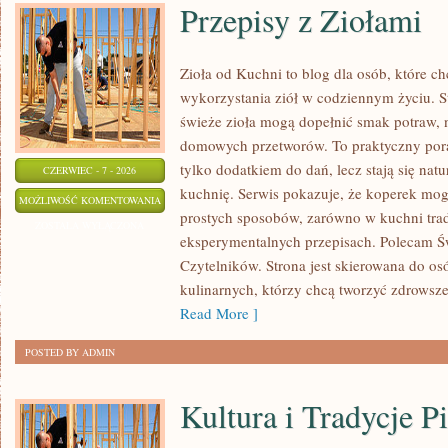
Przepisy z Ziołami
Zioła od Kuchni to blog dla osób, które 
wykorzystania ziół w codziennym życiu. St
świeże zioła mogą dopełnić smak potraw, 
domowych przetworów. To praktyczny pora
tylko dodatkiem do dań, lecz stają się na
CZERWIEC - 7 - 2026
kuchnię. Serwis pokazuje, że koperek mo
PRZEPISY
MOŻLIWOŚĆ KOMENTOWANIA
prostych sposobów, zarówno w kuchni trady
Z
ZOSTAŁA WYŁĄCZONA
eksperymentalnych przepisach. Polecam Ś
ZIOŁAMI
Czytelników. Strona jest skierowana do osó
kulinarnych, którzy chcą tworzyć zdrowsz
Read More ]
POSTED BY ADMIN
Kultura i Tradycje Pi