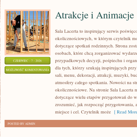
Atrakcje i Animacje
Sala Lacerta to inspirujący serwis poświęc
okolicznościowych, w którym czytelnik m
dotyczące spotkań rodzinnych. Strona zos
osobach, które chcą zorganizować wydarz
przypadkowych decyzji, pośpiechu i organ
CZERWIEC - 7 - 2026
dla tych, którzy szukają inspirujących p
ATRAKCJE
MOŻLIWOŚĆ KOMENTOWANIA
sali, menu, dekoracji, atrakcji, muzyki, b
I
ZOSTAŁA WYŁĄCZONA
atmosfery całego spotkania. Nowości na str
ANIMACJE
okolicznościowe. Na stronie Sala Lacerta 
dotyczące wielu etapów przygotowań do w
zrozumieć, jak rozpocząć przygotowania, 
miejsce i cel. Czytelnik może
[ Read More
POSTED BY ADMIN