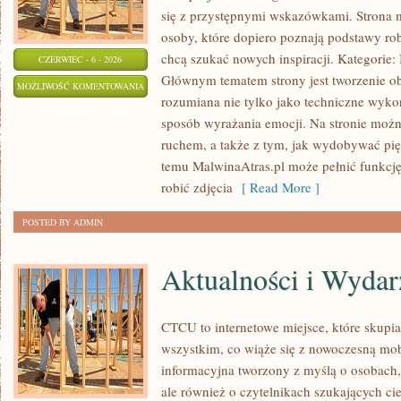
się z przystępnymi wskazówkami. Strona 
osoby, które dopiero poznają podstawy robi
chcą szukać nowych inspiracji. Kategorie: In
CZERWIEC - 6 - 2026
Głównym tematem strony jest tworzenie o
PROJEKTY
MOŻLIWOŚĆ KOMENTOWANIA
rozumiana nie tylko jako techniczne wyko
DIY
ZOSTAŁA WYŁĄCZONA
sposób wyrażania emocji. Na stronie można
I
ruchem, a także z tym, jak wydobywać pi
KREATYWNE
temu MalwinaAtras.pl może pełnić funkcję 
TRIKI
robić zdjęcia
[ Read More ]
POSTED BY ADMIN
Aktualności i Wydar
CTCU to internetowe miejsce, które skupia 
wszystkim, co wiąże się z nowoczesną mob
informacyjna tworzony z myślą o osobach, 
ale również o czytelnikach szukających ci