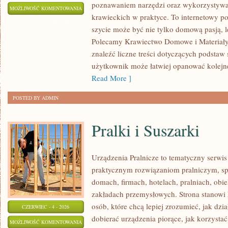
poznawaniem narzędzi oraz wykorzystywa
NAPRAWY
MOŻLIWOŚĆ KOMENTOWANIA
krawieckich w praktyce. To internetowy po
I
ZOSTAŁA WYŁĄCZONA
szycie może być nie tylko domową pasją, le
PRZERÓBKI
Polecamy Krawiectwo Domowe i Materiały 
znaleźć liczne treści dotyczących podstaw 
użytkownik może łatwiej opanować kolejn
Read More ]
POSTED BY ADMIN
Pralki i Suszarki
Urządzenia Pralnicze to tematyczny serwis
praktycznym rozwiązaniom pralniczym, 
domach, firmach, hotelach, pralniach, obi
zakładach przemysłowych. Strona stanowi
osób, które chcą lepiej zrozumieć, jak dzia
CZERWIEC - 4 - 2026
dobierać urządzenia piorące, jak korzystać
PRALKI
MOŻLIWOŚĆ KOMENTOWANIA