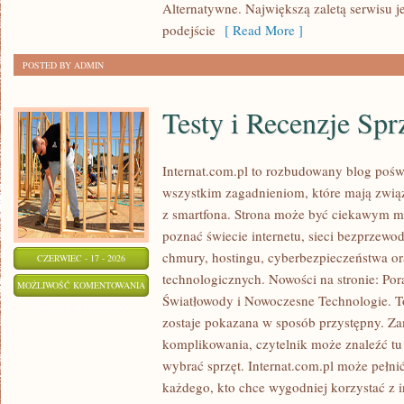
Alternatywne. Największą zaletą serwisu j
ODCHUDZANIU
podejście
[ Read More ]
POSTED BY ADMIN
Testy i Recenzje Spr
Internat.com.pl to rozbudowany blog pośw
wszystkim zagadnieniom, które mają zwią
z smartfona. Strona może być ciekawym mi
poznać świecie internetu, sieci bezprzew
chmury, hostingu, cyberbezpieczeństwa o
CZERWIEC - 17 - 2026
technologicznych. Nowości na stronie: Po
TESTY
MOŻLIWOŚĆ KOMENTOWANIA
Światłowody i Nowoczesne Technologie. To
I
ZOSTAŁA WYŁĄCZONA
zostaje pokazana w sposób przystępny. Za
RECENZJE
komplikowania, czytelnik może znaleźć t
SPRZĘTU
wybrać sprzęt. Internat.com.pl może pełni
każdego, kto chce wygodniej korzystać z 