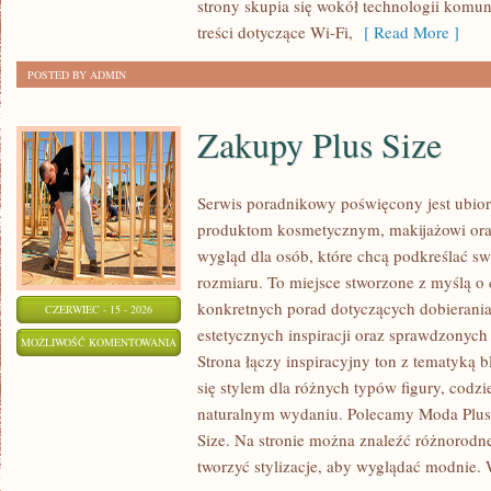
strony skupia się wokół technologii komun
treści dotyczące Wi-Fi,
[ Read More ]
POSTED BY ADMIN
Zakupy Plus Size
Serwis poradnikowy poświęcony jest ubior
produktom kosmetycznym, makijażowi ora
wygląd dla osób, które chcą podkreślać sw
rozmiaru. To miejsce stworzone z myślą o 
konkretnych porad dotyczących dobierania 
CZERWIEC - 15 - 2026
estetycznych inspiracji oraz sprawdzonyc
ZAKUPY
MOŻLIWOŚĆ KOMENTOWANIA
Strona łączy inspiracyjny ton z tematyką b
PLUS
ZOSTAŁA WYŁĄCZONA
się stylem dla różnych typów figury, cod
SIZE
naturalnym wydaniu. Polecamy Moda Plus 
Size. Na stronie można znaleźć różnorodne
tworzyć stylizacje, aby wyglądać modnie