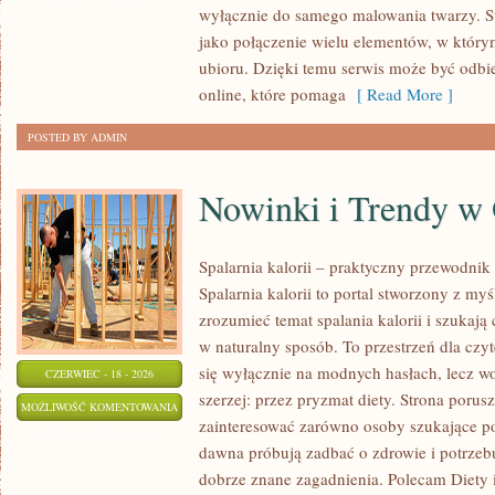
wyłącznie do samego malowania twarzy. St
jako połączenie wielu elementów, w którym
ubioru. Dzięki temu serwis może być odbi
online, które pomaga
[ Read More ]
POSTED BY ADMIN
Nowinki i Trendy w
Spalarnia kalorii – praktyczny przewodnik
Spalarnia kalorii to portal stworzony z myś
zrozumieć temat spalania kalorii i szukają
w naturalny sposób. To przestrzeń dla czyt
się wyłącznie na modnych hasłach, lecz wo
CZERWIEC - 18 - 2026
szerzej: przez pryzmat diety. Strona porus
NOWINKI
MOŻLIWOŚĆ KOMENTOWANIA
zainteresować zarówno osoby szukające pod
I
ZOSTAŁA WYŁĄCZONA
dawna próbują zadbać o zdrowie i potrzeb
TRENDY
dobrze znane zagadnienia. Polecam Diety 
W