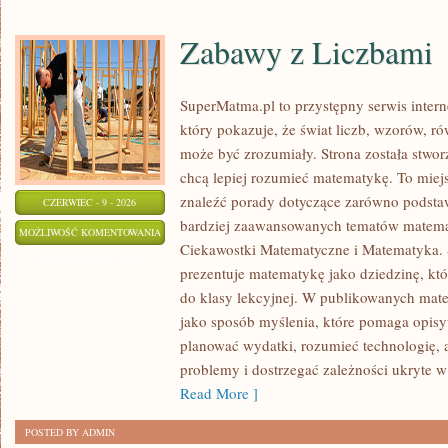
Zabawy z Liczbami
SuperMatma.pl to przystępny serwis inte
który pokazuje, że świat liczb, wzorów, r
może być zrozumiały. Strona została stwor
chcą lepiej rozumieć matematykę. To miej
znaleźć porady dotyczące zarówno podsta
CZERWIEC - 9 - 2026
bardziej zaawansowanych tematów matema
ZABAWY
MOŻLIWOŚĆ KOMENTOWANIA
Ciekawostki Matematyczne i Matematyka.
Z
ZOSTAŁA WYŁĄCZONA
prezentuje matematykę jako dziedzinę, któ
LICZBAMI
do klasy lekcyjnej. W publikowanych mate
jako sposób myślenia, które pomaga opisy
planować wydatki, rozumieć technologię,
problemy i dostrzegać zależności ukryte w
Read More ]
POSTED BY ADMIN