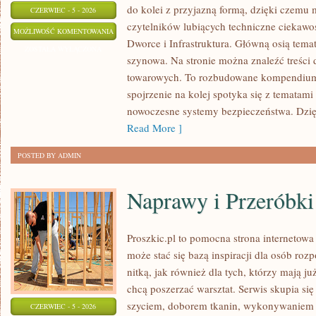
do kolei z przyjazną formą, dzięki czemu
CZERWIEC - 5 - 2026
czytelników lubiących techniczne ciekawost
AKTUALNOŚCI
MOŻLIWOŚĆ KOMENTOWANIA
Dworce i Infrastruktura. Główną osią tema
I
ZOSTAŁA WYŁĄCZONA
szynowa. Na stronie można znaleźć treści
WYDARZENIA
towarowych. To rozbudowane kompendium
spojrzenie na kolej spotyka się z tematam
nowoczesne systemy bezpieczeństwa. Dzi
Read More ]
POSTED BY ADMIN
Naprawy i Przeróbki
Proszkic.pl to pomocna strona internetow
może stać się bazą inspiracji dla osób roz
nitką, jak również dla tych, którzy mają j
chcą poszerzać warsztat. Serwis skupia się
szyciem, doborem tkanin, wykonywaniem d
CZERWIEC - 5 - 2026