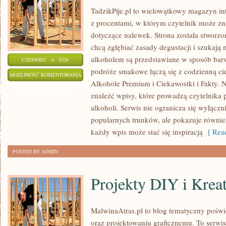
TadzikPije.pl to wielowątkowy magazyn i
z procentami, w którym czytelnik może znal
dotyczące nalewek. Strona została stworzo
chcą zgłębiać zasady degustacji i szukają 
alkoholem są przedstawiane w sposób bar
CZERWIEC - 6 - 2026
podróże smakowe łączą się z codzienną ci
KULTURA
MOŻLIWOŚĆ KOMENTOWANIA
Alkohole Premium i Ciekawostki i Fakty. N
I
ZOSTAŁA WYŁĄCZONA
znaleźć wpisy, które prowadzą czytelnika 
TRADYCJE
alkoholi. Serwis nie ogranicza się wyłączn
PICIE
popularnych trunków, ale pokazuje równie
każdy wpis może stać się inspiracją
[ Read
POSTED BY ADMIN
Projekty DIY i Krea
MalwinaAtras.pl to blog tematyczny poświę
oraz projektowaniu graficznemu. To serwis