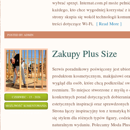
wybrać sprzęt. Internat.com.pl może pełni
każdego, kto chce wygodniej korzystać z 
strony skupia się wokół technologii komun
treści dotyczące Wi-Fi,
[ Read More ]
POSTED BY ADMIN
Zakupy Plus Size
Serwis poradnikowy poświęcony jest ubior
produktom kosmetycznym, makijażowi ora
wygląd dla osób, które chcą podkreślać sw
rozmiaru. To miejsce stworzone z myślą o 
konkretnych porad dotyczących dobierania 
CZERWIEC - 15 - 2026
estetycznych inspiracji oraz sprawdzonyc
ZAKUPY
MOŻLIWOŚĆ KOMENTOWANIA
Strona łączy inspiracyjny ton z tematyką b
PLUS
ZOSTAŁA WYŁĄCZONA
się stylem dla różnych typów figury, cod
SIZE
naturalnym wydaniu. Polecamy Moda Plus 