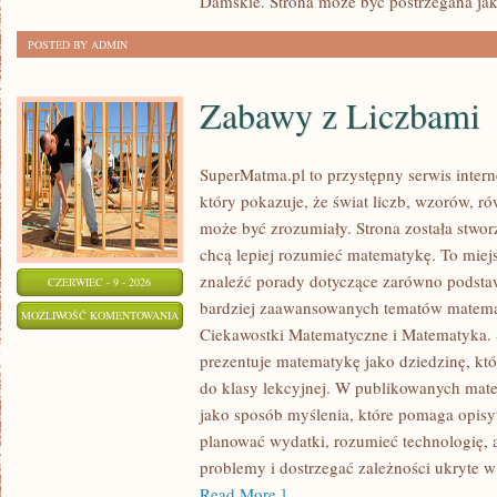
Damskie. Strona może być postrzegana ja
POSTED BY ADMIN
Zabawy z Liczbami
SuperMatma.pl to przystępny serwis inte
który pokazuje, że świat liczb, wzorów, r
może być zrozumiały. Strona została stwor
chcą lepiej rozumieć matematykę. To miej
znaleźć porady dotyczące zarówno podsta
CZERWIEC - 9 - 2026
bardziej zaawansowanych tematów matema
ZABAWY
MOŻLIWOŚĆ KOMENTOWANIA
Ciekawostki Matematyczne i Matematyka.
Z
ZOSTAŁA WYŁĄCZONA
prezentuje matematykę jako dziedzinę, któ
LICZBAMI
do klasy lekcyjnej. W publikowanych mate
jako sposób myślenia, które pomaga opisy
planować wydatki, rozumieć technologię,
problemy i dostrzegać zależności ukryte w
Read More ]