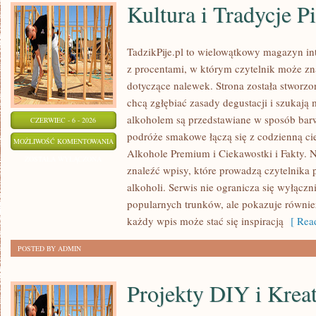
Kultura i Tradycje Pi
TadzikPije.pl to wielowątkowy magazyn i
z procentami, w którym czytelnik może znal
dotyczące nalewek. Strona została stworzo
chcą zgłębiać zasady degustacji i szukają 
alkoholem są przedstawiane w sposób bar
CZERWIEC - 6 - 2026
podróże smakowe łączą się z codzienną ci
KULTURA
MOŻLIWOŚĆ KOMENTOWANIA
Alkohole Premium i Ciekawostki i Fakty. N
I
ZOSTAŁA WYŁĄCZONA
znaleźć wpisy, które prowadzą czytelnika 
TRADYCJE
alkoholi. Serwis nie ogranicza się wyłączn
PICIE
popularnych trunków, ale pokazuje równie
każdy wpis może stać się inspiracją
[ Read
POSTED BY ADMIN
Projekty DIY i Krea