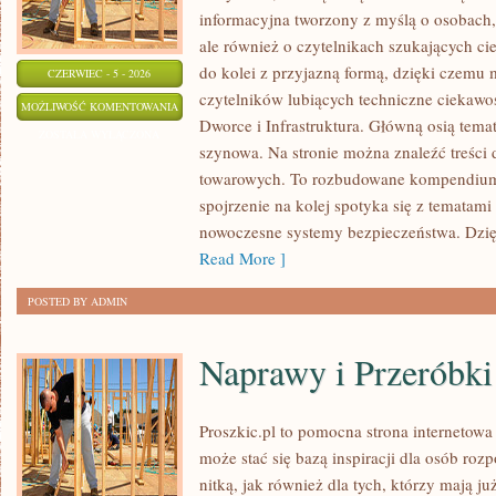
informacyjna tworzony z myślą o osobach, 
ale również o czytelnikach szukających ci
do kolei z przyjazną formą, dzięki czemu
CZERWIEC - 5 - 2026
czytelników lubiących techniczne ciekawost
AKTUALNOŚCI
MOŻLIWOŚĆ KOMENTOWANIA
Dworce i Infrastruktura. Główną osią tema
I
ZOSTAŁA WYŁĄCZONA
szynowa. Na stronie można znaleźć treści
WYDARZENIA
towarowych. To rozbudowane kompendium
spojrzenie na kolej spotyka się z tematam
nowoczesne systemy bezpieczeństwa. Dzi
Read More ]
POSTED BY ADMIN
Naprawy i Przeróbki
Proszkic.pl to pomocna strona internetow
może stać się bazą inspiracji dla osób roz
nitką, jak również dla tych, którzy mają j