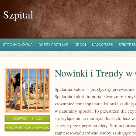
Szpital
STRONA GŁÓWNA
DOBRY PRZYKŁAD
DROGI
NAJGORSZE
SPIS TREŚ
Nowinki i Trendy w
Spalarnia kalorii – praktyczny przewodnik
Spalarnia kalorii to portal stworzony z myś
zrozumieć temat spalania kalorii i szukają
w naturalny sposób. To przestrzeń dla czyt
się wyłącznie na modnych hasłach, lecz wo
CZERWIEC - 18 - 2026
szerzej: przez pryzmat diety. Strona porus
NOWINKI
MOŻLIWOŚĆ KOMENTOWANIA
zainteresować zarówno osoby szukające pod
I
ZOSTAŁA WYŁĄCZONA