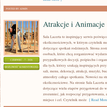
POSTED BY ADMIN
Atrakcje i Animacje
Sala Lacerta to inspirujący serwis poświęc
okolicznościowych, w którym czytelnik m
dotyczące spotkań rodzinnych. Strona zos
osobach, które chcą zorganizować wydarz
przypadkowych decyzji, pośpiechu i organ
CZERWIEC - 7 - 2026
dla tych, którzy szukają inspirujących p
ATRAKCJE
MOŻLIWOŚĆ KOMENTOWANIA
sali, menu, dekoracji, atrakcji, muzyki, b
I
ZOSTAŁA WYŁĄCZONA
atmosfery całego spotkania. Nowości na str
ANIMACJE
okolicznościowe. Na stronie Sala Lacerta 
dotyczące wielu etapów przygotowań do w
zrozumieć, jak rozpocząć przygotowania, 
miejsce i cel. Czytelnik może
[ Read More