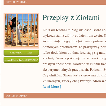
POSTED BY ADMIN
Przepisy z Ziołami
Zioła od Kuchni to blog dla osób, które 
wykorzystania ziół w codziennym życiu. St
świeże zioła mogą dopełnić smak potraw, 
domowych przetworów. To praktyczny pora
tylko dodatkiem do dań, lecz stają się na
CZERWIEC - 7 - 2026
kuchnię. Serwis pokazuje, że koperek mo
PRZEPISY
MOŻLIWOŚĆ KOMENTOWANIA
prostych sposobów, zarówno w kuchni trady
Z
ZOSTAŁA WYŁĄCZONA
eksperymentalnych przepisach. Polecam Ś
ZIOŁAMI
Czytelników. Strona jest skierowana do osó
kulinarnych, którzy chcą tworzyć zdrowsz
Read More ]
POSTED BY ADMIN