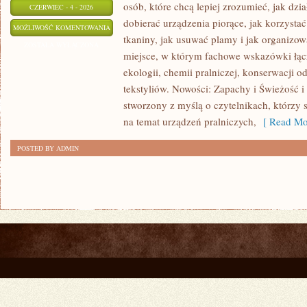
osób, które chcą lepiej zrozumieć, jak dzia
CZERWIEC - 4 - 2026
dobierać urządzenia piorące, jak korzystać
PRALKI
MOŻLIWOŚĆ KOMENTOWANIA
tkaniny, jak usuwać plamy i jak organizow
I
ZOSTAŁA WYŁĄCZONA
miejsce, w którym fachowe wskazówki łącz
SUSZARKI
ekologii, chemii pralniczej, konserwacji o
tekstyliów. Nowości: Zapachy i Świeżość i 
stworzony z myślą o czytelnikach, którzy 
na temat urządzeń pralniczych,
[ Read Mo
POSTED BY ADMIN