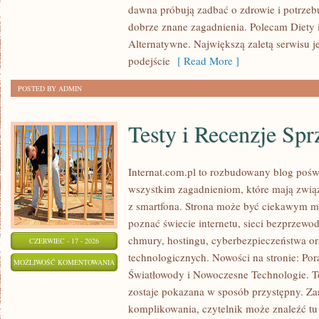
dawna próbują zadbać o zdrowie i potrzeb
TRENDY
dobrze znane zagadnienia. Polecam Diety 
W
Alternatywne. Największą zaletą serwisu j
ODCHUDZANIU
podejście
[ Read More ]
POSTED BY ADMIN
Testy i Recenzje Spr
Internat.com.pl to rozbudowany blog pośw
wszystkim zagadnieniom, które mają zwią
z smartfona. Strona może być ciekawym mi
poznać świecie internetu, sieci bezprzew
chmury, hostingu, cyberbezpieczeństwa o
CZERWIEC - 17 - 2026
technologicznych. Nowości na stronie: Po
TESTY
MOŻLIWOŚĆ KOMENTOWANIA
Światłowody i Nowoczesne Technologie. To
I
ZOSTAŁA WYŁĄCZONA
zostaje pokazana w sposób przystępny. Za
RECENZJE
komplikowania, czytelnik może znaleźć t
SPRZĘTU