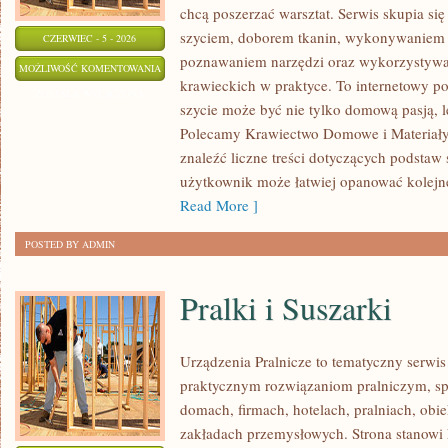
chcą poszerzać warsztat. Serwis skupia się
szyciem, doborem tkanin, wykonywaniem d
CZERWIEC - 5 - 2026
poznawaniem narzędzi oraz wykorzystywa
NAPRAWY
MOŻLIWOŚĆ KOMENTOWANIA
krawieckich w praktyce. To internetowy po
I
ZOSTAŁA WYŁĄCZONA
szycie może być nie tylko domową pasją, le
PRZERÓBKI
Polecamy Krawiectwo Domowe i Materiały 
znaleźć liczne treści dotyczących podstaw 
użytkownik może łatwiej opanować kolejn
Read More ]
POSTED BY ADMIN
Pralki i Suszarki
Urządzenia Pralnicze to tematyczny serwis
praktycznym rozwiązaniom pralniczym, 
domach, firmach, hotelach, pralniach, obi
zakładach przemysłowych. Strona stanowi