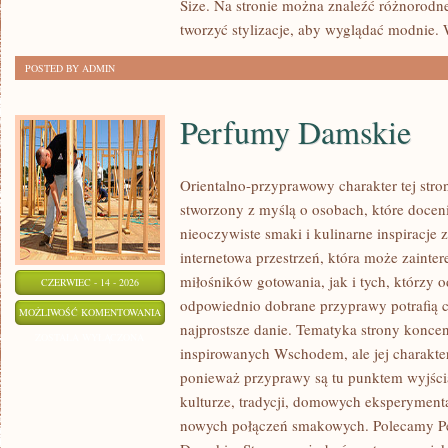
Size. Na stronie można znaleźć różnorodne
tworzyć stylizacje, aby wyglądać modnie
POSTED BY ADMIN
Perfumy Damskie
Orientalno-przyprawowy charakter tej stron
stworzony z myślą o osobach, które docen
nieoczywiste smaki i kulinarne inspiracje 
internetowa przestrzeń, która może zaint
miłośników gotowania, jak i tych, którzy 
CZERWIEC - 14 - 2026
odpowiednio dobrane przyprawy potrafią 
PERFUMY
MOŻLIWOŚĆ KOMENTOWANIA
najprostsze danie. Tematyka strony konce
DAMSKIE
ZOSTAŁA WYŁĄCZONA
inspirowanych Wschodem, ale jej charakter 
ponieważ przyprawy są tu punktem wyjści
kulturze, tradycji, domowych eksperymen
nowych połączeń smakowych. Polecamy Pe