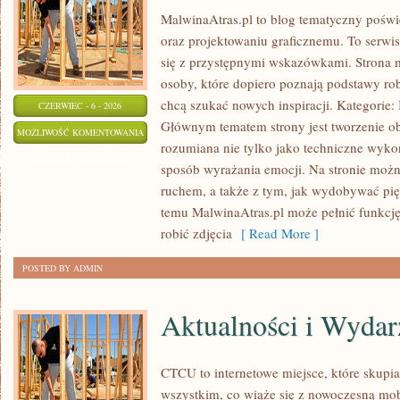
MalwinaAtras.pl to blog tematyczny poświę
oraz projektowaniu graficznemu. To serwis
się z przystępnymi wskazówkami. Strona 
osoby, które dopiero poznają podstawy robi
chcą szukać nowych inspiracji. Kategorie: In
CZERWIEC - 6 - 2026
Głównym tematem strony jest tworzenie o
PROJEKTY
MOŻLIWOŚĆ KOMENTOWANIA
rozumiana nie tylko jako techniczne wyko
DIY
ZOSTAŁA WYŁĄCZONA
sposób wyrażania emocji. Na stronie można
I
ruchem, a także z tym, jak wydobywać pi
KREATYWNE
temu MalwinaAtras.pl może pełnić funkcję 
TRIKI
robić zdjęcia
[ Read More ]
POSTED BY ADMIN
Aktualności i Wydar
CTCU to internetowe miejsce, które skupia 
wszystkim, co wiąże się z nowoczesną mob