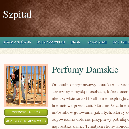
Szpital
STRONA GŁÓWNA
DOBRY PRZYKŁAD
DROGI
NAJGORSZE
SPIS TREŚ
Perfumy Damskie
Orientalno-przyprawowy charakter tej stron
stworzony z myślą o osobach, które docen
nieoczywiste smaki i kulinarne inspiracje 
internetowa przestrzeń, która może zaint
miłośników gotowania, jak i tych, którzy 
CZERWIEC - 14 - 2026
odpowiednio dobrane przyprawy potrafią 
PERFUMY
MOŻLIWOŚĆ KOMENTOWANIA
najprostsze danie. Tematyka strony konce
DAMSKIE
ZOSTAŁA WYŁĄCZONA