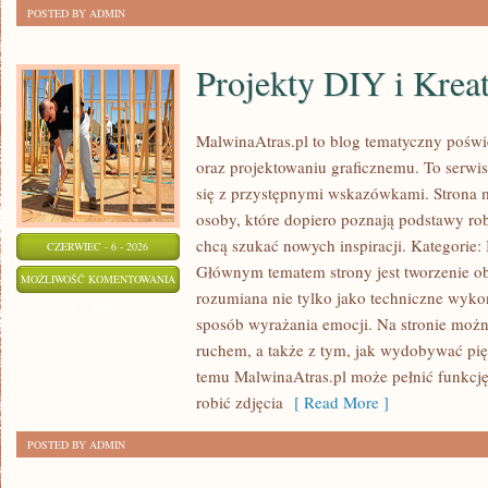
POSTED BY ADMIN
Projekty DIY i Krea
MalwinaAtras.pl to blog tematyczny poświę
oraz projektowaniu graficznemu. To serwis
się z przystępnymi wskazówkami. Strona 
osoby, które dopiero poznają podstawy robi
chcą szukać nowych inspiracji. Kategorie: In
CZERWIEC - 6 - 2026
Głównym tematem strony jest tworzenie o
PROJEKTY
MOŻLIWOŚĆ KOMENTOWANIA
rozumiana nie tylko jako techniczne wyko
DIY
ZOSTAŁA WYŁĄCZONA
sposób wyrażania emocji. Na stronie można
I
ruchem, a także z tym, jak wydobywać pi
KREATYWNE
temu MalwinaAtras.pl może pełnić funkcję 
TRIKI
robić zdjęcia
[ Read More ]
POSTED BY ADMIN