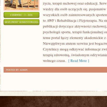
życia, terapii ruchowej oraz edukacji. Se
wiedzy dla osób uczących się, pasjonatów 
wszystkich osób zainteresowanych sportem
CZERWIEC - 2 - 2026
to AWF i Rehabilitacja i Fizjoterapia. Na 
PSYCHOLOGIA
MOŻLIWOŚĆ KOMENTOWANIA
publikacji dotyczące aktywności ruchowe
SPORTU
ZOSTAŁA WYŁĄCZONA
psychologii sportu, terapii funkcjonalnej 
temu portal łączy elementy akademickie 
Niewątpliwym atutem serwisu jest bogact
Czytelnicy mogą odkrywać informacje zwi
terapią zdrowotną, świadomym odżywianie
wolnego czasu.
[ Read More ]
POSTED BY ADMIN