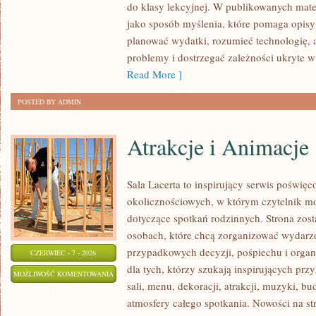
do klasy lekcyjnej. W publikowanych mate
jako sposób myślenia, które pomaga opisy
planować wydatki, rozumieć technologię,
problemy i dostrzegać zależności ukryte w
Read More ]
POSTED BY ADMIN
Atrakcje i Animacje
Sala Lacerta to inspirujący serwis poświęc
okolicznościowych, w którym czytelnik m
dotyczące spotkań rodzinnych. Strona zos
osobach, które chcą zorganizować wydarz
przypadkowych decyzji, pośpiechu i organ
CZERWIEC - 7 - 2026
dla tych, którzy szukają inspirujących p
ATRAKCJE
MOŻLIWOŚĆ KOMENTOWANIA
sali, menu, dekoracji, atrakcji, muzyki, b
I
ZOSTAŁA WYŁĄCZONA
atmosfery całego spotkania. Nowości na str
ANIMACJE