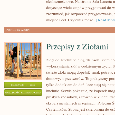
okolicznościowe. Na stronie Sala Lacerta 
dotyczące wielu etapów przygotowań do w
zrozumieć, jak rozpocząć przygotowania, 
miejsce i cel. Czytelnik może
[ Read More
POSTED BY ADMIN
Przepisy z Ziołami
Zioła od Kuchni to blog dla osób, które 
wykorzystania ziół w codziennym życiu. St
świeże zioła mogą dopełnić smak potraw, 
domowych przetworów. To praktyczny pora
tylko dodatkiem do dań, lecz stają się na
CZERWIEC - 7 - 2026
kuchnię. Serwis pokazuje, że koperek mo
PRZEPISY
MOŻLIWOŚĆ KOMENTOWANIA
prostych sposobów, zarówno w kuchni trady
Z
ZOSTAŁA WYŁĄCZONA
eksperymentalnych przepisach. Polecam Ś
ZIOŁAMI
Czytelników. Strona jest skierowana do osó