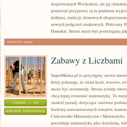
inspirowanych Wschodem, ale jej charakter 
ponieważ przyprawy są tu punktem wyjści
kulturze, tradycji, domowych eksperymen
nowych połączeń smakowych. Polecamy Pe
Damskie. Strona może być postrzegana ja
POSTED BY ADMIN
Zabawy z Liczbami
SuperMatma.pl to przystępny serwis inte
który pokazuje, że świat liczb, wzorów, r
może być zrozumiały. Strona została stwor
chcą lepiej rozumieć matematykę. To miej
znaleźć porady dotyczące zarówno podsta
CZERWIEC - 9 - 2026
bardziej zaawansowanych tematów matema
ZABAWY
MOŻLIWOŚĆ KOMENTOWANIA
Ciekawostki Matematyczne i Matematyka.
Z
ZOSTAŁA WYŁĄCZONA
prezentuje matematykę jako dziedzinę, któ
LICZBAMI