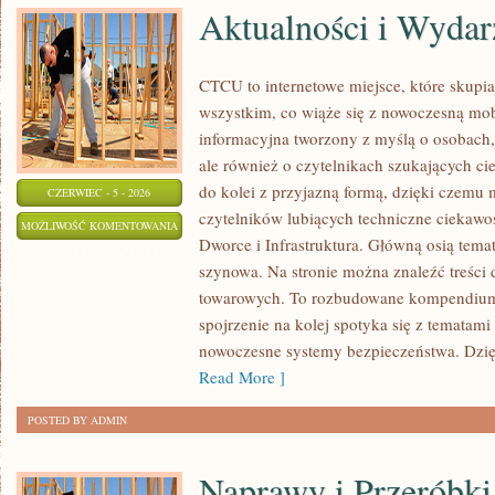
Aktualności i Wydar
CTCU to internetowe miejsce, które skupia 
wszystkim, co wiąże się z nowoczesną mob
informacyjna tworzony z myślą o osobach, 
ale również o czytelnikach szukających ci
do kolei z przyjazną formą, dzięki czemu
CZERWIEC - 5 - 2026
czytelników lubiących techniczne ciekawost
AKTUALNOŚCI
MOŻLIWOŚĆ KOMENTOWANIA
Dworce i Infrastruktura. Główną osią tema
I
ZOSTAŁA WYŁĄCZONA
szynowa. Na stronie można znaleźć treści
WYDARZENIA
towarowych. To rozbudowane kompendium
spojrzenie na kolej spotyka się z tematam
nowoczesne systemy bezpieczeństwa. Dzi
Read More ]
POSTED BY ADMIN
Naprawy i Przeróbki