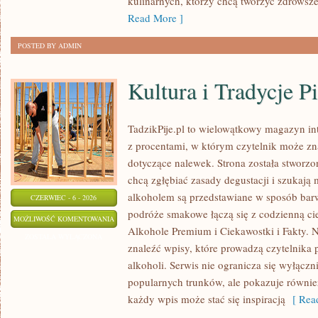
kulinarnych, którzy chcą tworzyć zdrowsz
Read More ]
POSTED BY ADMIN
Kultura i Tradycje Pi
TadzikPije.pl to wielowątkowy magazyn i
z procentami, w którym czytelnik może znal
dotyczące nalewek. Strona została stworzo
chcą zgłębiać zasady degustacji i szukają 
alkoholem są przedstawiane w sposób bar
CZERWIEC - 6 - 2026
podróże smakowe łączą się z codzienną ci
KULTURA
MOŻLIWOŚĆ KOMENTOWANIA
Alkohole Premium i Ciekawostki i Fakty. N
I
ZOSTAŁA WYŁĄCZONA
znaleźć wpisy, które prowadzą czytelnika 
TRADYCJE
alkoholi. Serwis nie ogranicza się wyłączn
PICIE
popularnych trunków, ale pokazuje równie
każdy wpis może stać się inspiracją
[ Read