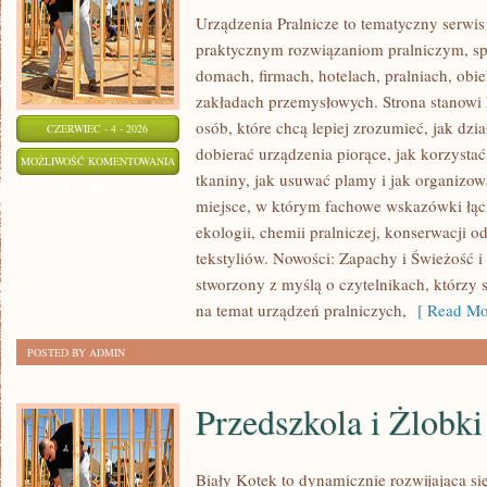
Urządzenia Pralnicze to tematyczny serwis
praktycznym rozwiązaniom pralniczym, 
domach, firmach, hotelach, pralniach, obi
zakładach przemysłowych. Strona stanowi
osób, które chcą lepiej zrozumieć, jak dzia
CZERWIEC - 4 - 2026
dobierać urządzenia piorące, jak korzystać
PRALKI
MOŻLIWOŚĆ KOMENTOWANIA
tkaniny, jak usuwać plamy i jak organizow
I
ZOSTAŁA WYŁĄCZONA
miejsce, w którym fachowe wskazówki łącz
SUSZARKI
ekologii, chemii pralniczej, konserwacji o
tekstyliów. Nowości: Zapachy i Świeżość i 
stworzony z myślą o czytelnikach, którzy 
na temat urządzeń pralniczych,
[ Read Mo
POSTED BY ADMIN
Przedszkola i Żlobki
Biały Kotek to dynamicznie rozwijająca się