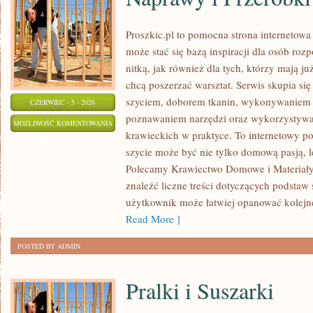
Proszkic.pl to pomocna strona internetow
może stać się bazą inspiracji dla osób roz
nitką, jak również dla tych, którzy mają j
chcą poszerzać warsztat. Serwis skupia się
szyciem, doborem tkanin, wykonywaniem d
CZERWIEC - 5 - 2026
poznawaniem narzędzi oraz wykorzystywa
NAPRAWY
MOŻLIWOŚĆ KOMENTOWANIA
krawieckich w praktyce. To internetowy po
I
ZOSTAŁA WYŁĄCZONA
szycie może być nie tylko domową pasją, le
PRZERÓBKI
Polecamy Krawiectwo Domowe i Materiały 
znaleźć liczne treści dotyczących podstaw 
użytkownik może łatwiej opanować kolejn
Read More ]
POSTED BY ADMIN
Pralki i Suszarki