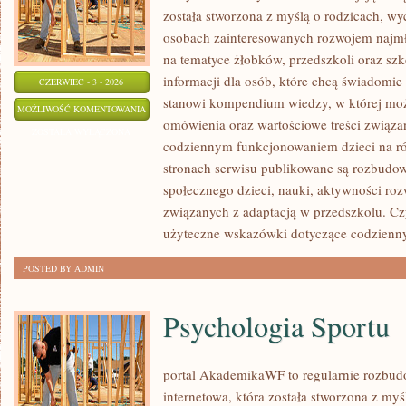
została stworzona z myślą o rodzicach, w
osobach zainteresowanych rozwojem najmło
na tematyce żłobków, przedszkoli oraz szk
informacji dla osób, które chcą świadomie
CZERWIEC - 3 - 2026
stanowi kompendium wiedzy, w której mo
PRZEDSZKOLA
MOŻLIWOŚĆ KOMENTOWANIA
omówienia oraz wartościowe treści związ
I
ZOSTAŁA WYŁĄCZONA
codziennym funkcjonowaniem dzieci na ró
ŻLOBKI
stronach serwisu publikowane są rozbudow
społecznego dzieci, nauki, aktywności ro
związanych z adaptacją w przedszkolu. Cz
użyteczne wskazówki dotyczące codzienn
POSTED BY ADMIN
Psychologia Sportu
portal AkademikaWF to regularnie rozbu
internetowa, która została stworzona z my