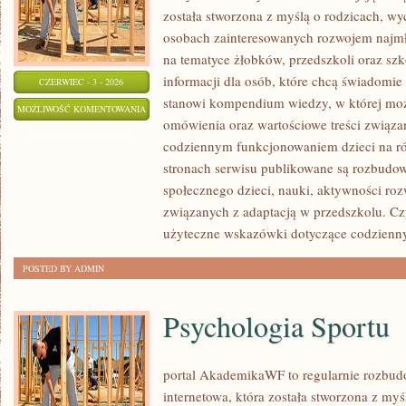
została stworzona z myślą o rodzicach, w
osobach zainteresowanych rozwojem najmło
na tematyce żłobków, przedszkoli oraz szk
informacji dla osób, które chcą świadomie
CZERWIEC - 3 - 2026
stanowi kompendium wiedzy, w której mo
PRZEDSZKOLA
MOŻLIWOŚĆ KOMENTOWANIA
omówienia oraz wartościowe treści związ
I
ZOSTAŁA WYŁĄCZONA
codziennym funkcjonowaniem dzieci na ró
ŻLOBKI
stronach serwisu publikowane są rozbudow
społecznego dzieci, nauki, aktywności ro
związanych z adaptacją w przedszkolu. Cz
użyteczne wskazówki dotyczące codzienn
POSTED BY ADMIN
Psychologia Sportu
portal AkademikaWF to regularnie rozbu
internetowa, która została stworzona z my