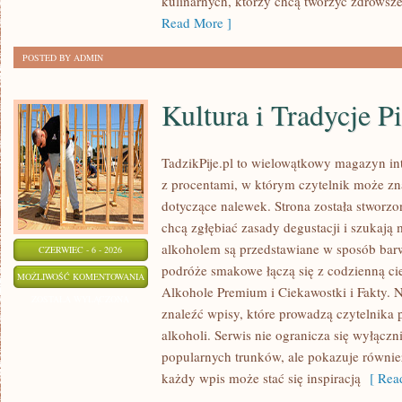
kulinarnych, którzy chcą tworzyć zdrowsz
Read More ]
POSTED BY ADMIN
Kultura i Tradycje Pi
TadzikPije.pl to wielowątkowy magazyn i
z procentami, w którym czytelnik może znal
dotyczące nalewek. Strona została stworzo
chcą zgłębiać zasady degustacji i szukają 
alkoholem są przedstawiane w sposób bar
CZERWIEC - 6 - 2026
podróże smakowe łączą się z codzienną ci
KULTURA
MOŻLIWOŚĆ KOMENTOWANIA
Alkohole Premium i Ciekawostki i Fakty. N
I
ZOSTAŁA WYŁĄCZONA
znaleźć wpisy, które prowadzą czytelnika 
TRADYCJE
alkoholi. Serwis nie ogranicza się wyłączn
PICIE
popularnych trunków, ale pokazuje równie
każdy wpis może stać się inspiracją
[ Read