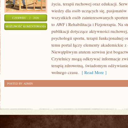
życia, terapii ruchowej oraz edukacji. Se
wiedzy dla osób uczących się, pasjonatów 
wszystkich osób zainteresowanych sportem
CZERWIEC - 2 - 2026
to AWF i Rehabilitacja i Fizjoterapia. Na 
PSYCHOLOGIA
MOŻLIWOŚĆ KOMENTOWANIA
publikacji dotyczące aktywności ruchowe
SPORTU
ZOSTAŁA WYŁĄCZONA
psychologii sportu, terapii funkcjonalnej 
temu portal łączy elementy akademickie 
Niewątpliwym atutem serwisu jest bogact
Czytelnicy mogą odkrywać informacje zwi
terapią zdrowotną, świadomym odżywianie
wolnego czasu.
[ Read More ]
POSTED BY ADMIN