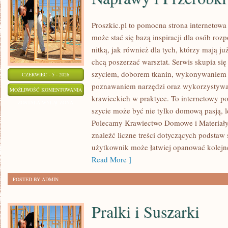
Proszkic.pl to pomocna strona internetow
może stać się bazą inspiracji dla osób roz
nitką, jak również dla tych, którzy mają j
chcą poszerzać warsztat. Serwis skupia się
szyciem, doborem tkanin, wykonywaniem d
CZERWIEC - 5 - 2026
poznawaniem narzędzi oraz wykorzystywa
NAPRAWY
MOŻLIWOŚĆ KOMENTOWANIA
krawieckich w praktyce. To internetowy po
I
ZOSTAŁA WYŁĄCZONA
szycie może być nie tylko domową pasją, le
PRZERÓBKI
Polecamy Krawiectwo Domowe i Materiały 
znaleźć liczne treści dotyczących podstaw 
użytkownik może łatwiej opanować kolejn
Read More ]
POSTED BY ADMIN
Pralki i Suszarki