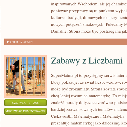
inspirowanych Wschodem, ale jej charakter 
ponieważ przyprawy są tu punktem wyjści
kulturze, tradycji, domowych eksperymen
nowych połączeń smakowych. Polecamy Pe
Damskie. Strona może być postrzegana ja
POSTED BY ADMIN
Zabawy z Liczbami
SuperMatma.pl to przystępny serwis inte
który pokazuje, że świat liczb, wzorów, r
może być zrozumiały. Strona została stwor
chcą lepiej rozumieć matematykę. To miej
znaleźć porady dotyczące zarówno podsta
CZERWIEC - 9 - 2026
bardziej zaawansowanych tematów matema
ZABAWY
MOŻLIWOŚĆ KOMENTOWANIA
Ciekawostki Matematyczne i Matematyka.
Z
ZOSTAŁA WYŁĄCZONA
prezentuje matematykę jako dziedzinę, któ
LICZBAMI