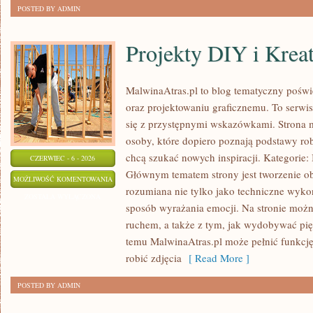
POSTED BY ADMIN
Projekty DIY i Krea
MalwinaAtras.pl to blog tematyczny poświę
oraz projektowaniu graficznemu. To serwis
się z przystępnymi wskazówkami. Strona 
osoby, które dopiero poznają podstawy robi
chcą szukać nowych inspiracji. Kategorie: In
CZERWIEC - 6 - 2026
Głównym tematem strony jest tworzenie o
PROJEKTY
MOŻLIWOŚĆ KOMENTOWANIA
rozumiana nie tylko jako techniczne wyko
DIY
ZOSTAŁA WYŁĄCZONA
sposób wyrażania emocji. Na stronie można
I
ruchem, a także z tym, jak wydobywać pi
KREATYWNE
temu MalwinaAtras.pl może pełnić funkcję 
TRIKI
robić zdjęcia
[ Read More ]
POSTED BY ADMIN