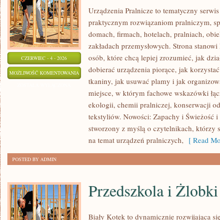
Urządzenia Pralnicze to tematyczny serwis
praktycznym rozwiązaniom pralniczym, 
domach, firmach, hotelach, pralniach, obi
zakładach przemysłowych. Strona stanowi
osób, które chcą lepiej zrozumieć, jak dzia
CZERWIEC - 4 - 2026
dobierać urządzenia piorące, jak korzystać
PRALKI
MOŻLIWOŚĆ KOMENTOWANIA
tkaniny, jak usuwać plamy i jak organizow
I
ZOSTAŁA WYŁĄCZONA
miejsce, w którym fachowe wskazówki łącz
SUSZARKI
ekologii, chemii pralniczej, konserwacji o
tekstyliów. Nowości: Zapachy i Świeżość i 
stworzony z myślą o czytelnikach, którzy 
na temat urządzeń pralniczych,
[ Read Mo
POSTED BY ADMIN
Przedszkola i Żlobki
Biały Kotek to dynamicznie rozwijająca się