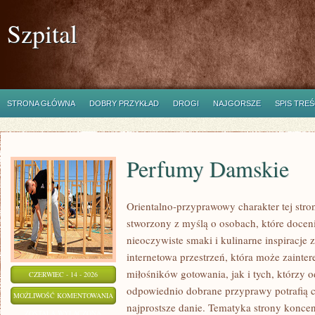
Szpital
STRONA GŁÓWNA
DOBRY PRZYKŁAD
DROGI
NAJGORSZE
SPIS TREŚ
Perfumy Damskie
Orientalno-przyprawowy charakter tej stron
stworzony z myślą o osobach, które docen
nieoczywiste smaki i kulinarne inspiracje 
internetowa przestrzeń, która może zaint
miłośników gotowania, jak i tych, którzy 
CZERWIEC - 14 - 2026
odpowiednio dobrane przyprawy potrafią 
PERFUMY
MOŻLIWOŚĆ KOMENTOWANIA
najprostsze danie. Tematyka strony konce
DAMSKIE
ZOSTAŁA WYŁĄCZONA