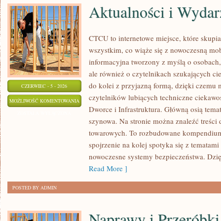
Aktualności i Wydar
CTCU to internetowe miejsce, które skupia 
wszystkim, co wiąże się z nowoczesną mob
informacyjna tworzony z myślą o osobach, 
ale również o czytelnikach szukających ci
do kolei z przyjazną formą, dzięki czemu
CZERWIEC - 5 - 2026
czytelników lubiących techniczne ciekawost
AKTUALNOŚCI
MOŻLIWOŚĆ KOMENTOWANIA
Dworce i Infrastruktura. Główną osią tema
I
ZOSTAŁA WYŁĄCZONA
szynowa. Na stronie można znaleźć treści
WYDARZENIA
towarowych. To rozbudowane kompendium
spojrzenie na kolej spotyka się z tematam
nowoczesne systemy bezpieczeństwa. Dzi
Read More ]
POSTED BY ADMIN
Naprawy i Przeróbki