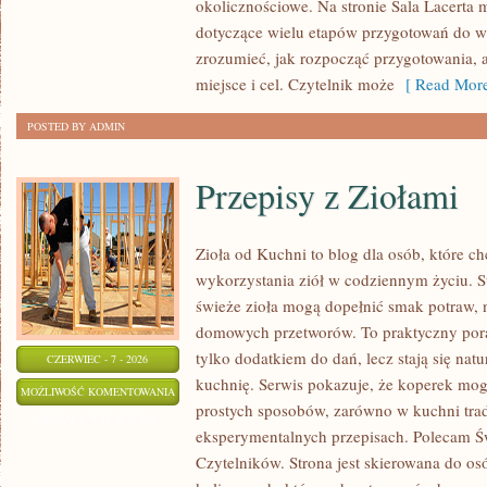
okolicznościowe. Na stronie Sala Lacerta 
dotyczące wielu etapów przygotowań do w
zrozumieć, jak rozpocząć przygotowania, 
miejsce i cel. Czytelnik może
[ Read More
POSTED BY ADMIN
Przepisy z Ziołami
Zioła od Kuchni to blog dla osób, które 
wykorzystania ziół w codziennym życiu. St
świeże zioła mogą dopełnić smak potraw, 
domowych przetworów. To praktyczny pora
tylko dodatkiem do dań, lecz stają się na
CZERWIEC - 7 - 2026
kuchnię. Serwis pokazuje, że koperek mo
PRZEPISY
MOŻLIWOŚĆ KOMENTOWANIA
prostych sposobów, zarówno w kuchni trady
Z
ZOSTAŁA WYŁĄCZONA
eksperymentalnych przepisach. Polecam Ś
ZIOŁAMI
Czytelników. Strona jest skierowana do osó