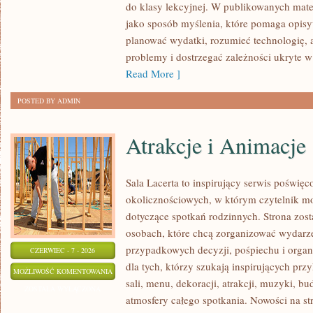
do klasy lekcyjnej. W publikowanych mate
jako sposób myślenia, które pomaga opisy
planować wydatki, rozumieć technologię,
problemy i dostrzegać zależności ukryte w
Read More ]
POSTED BY ADMIN
Atrakcje i Animacje
Sala Lacerta to inspirujący serwis poświęc
okolicznościowych, w którym czytelnik m
dotyczące spotkań rodzinnych. Strona zos
osobach, które chcą zorganizować wydarz
przypadkowych decyzji, pośpiechu i organ
CZERWIEC - 7 - 2026
dla tych, którzy szukają inspirujących p
ATRAKCJE
MOŻLIWOŚĆ KOMENTOWANIA
sali, menu, dekoracji, atrakcji, muzyki, b
I
ZOSTAŁA WYŁĄCZONA
atmosfery całego spotkania. Nowości na str
ANIMACJE