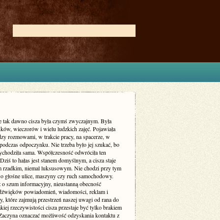
ie tak dawno cisza była czymś zwyczajnym. Była
ków, wieczorów i wielu ludzkich zajęć. Pojawiała
dzy rozmowami, w trakcie pracy, na spacerze, w
podczas odpoczynku. Nie trzeba było jej szukać, bo
zychodziła sama. Współczesność odwróciła ten
Dziś to hałas jest stanem domyślnym, a cisza staje
m rzadkim, niemal luksusowym. Nie chodzi przy tym
 o głośne ulice, maszyny czy ruch samochodowy.
ż o szum informacyjny, nieustanną obecność
dźwięków powiadomień, wiadomości, reklam i
, które zajmują przestrzeń naszej uwagi od rana do
kiej rzeczywistości cisza przestaje być tylko brakiem
Zaczyna oznaczać możliwość odzyskania kontaktu z