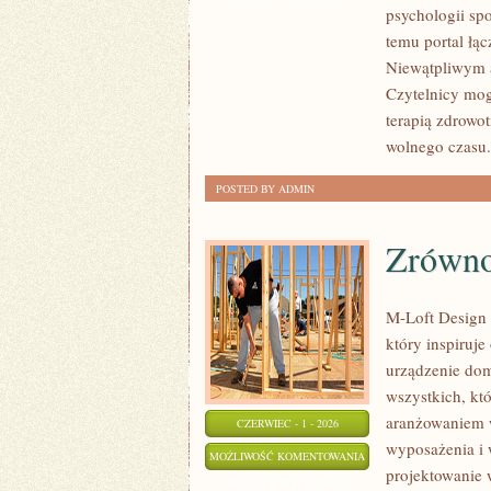
psychologii spo
temu portal łą
Niewątpliwym a
Czytelnicy mog
terapią zdrowo
wolnego czasu.
POSTED BY ADMIN
Zrówno
M-Loft Design 
który inspiruj
urządzenie domu
wszystkich, kt
aranżowaniem w
CZERWIEC - 1 - 2026
wyposażenia i 
ZRÓWNOWAŻONE
MOŻLIWOŚĆ KOMENTOWANIA
projektowanie 
I
ZOSTAŁA WYŁĄCZONA