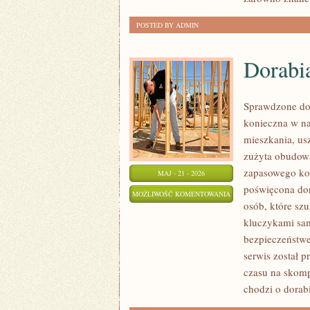
POSTED BY ADMIN
Dorabi
Sprawdzone dor
konieczna w n
mieszkania, us
zużyta obudow
zapasowego kom
MAJ - 21 - 2026
poświęcona dor
DORABIANIE
MOŻLIWOŚĆ KOMENTOWANIA
osób, które sz
KLUCZYKÓW
ZOSTAŁA WYŁĄCZONA
kluczykami sa
bezpieczeństwe
serwis został p
czasu na skomp
chodzi o dorab