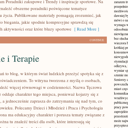
am Poradniki zakupowe i Trendy i inspiracje sportowe. Na
zarazem t
przepełni
znaleźć obszerne poradniki poświęcone tematyce
możliwość 
u życia. Publikowane materiały pomagają zrozumieć, jak
dawniej b
mówi o na
do biegania, jakie spodnie kompresyjne sprawdzą się
wymaga w
h aktywności oraz które bluzy sportowe
[ Read More ]
odosobnie
niewłącza
bez słuch
CONTINUE
wieczora 
krótkiej p
konsumowa
e i Terapie
niewygodn
stymulacji
odkrywa, 
wymiar sp
ań to blog, w którym świat ludzkich przeżyć spotyka się z
szumie mo
Seniorzy c
świadczeniem. To witryna tworzona z myślą o osobach,
powszechn
aleźć więcej równowagi w codzienności. Nazwa Tęczowa
miast częs
komunikacj
 oddaje charakter tego miejsca, ponieważ kojarzy się z
wrażliwych
, a jednocześnie zaprasza do zatrzymania się nad tym, co
publiczneg
pracy pow
łowieku. Polecamy Dzieci i Młodzież i Praca i Psychologia
zaprojekto
trona ma edukacyjny charakter i porusza tematy związane z
przestrze
może najwi
żna tu znaleźć treści dla osób, które interesują się
przyspiesz