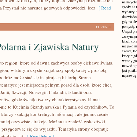
le również dla tych, którzy dopiero zaczynają rozumieć ten
na natych
zgody na t
a Przystań nie narzuca gotowych odpowiedzi, lecz
[ Read
wydarzy. W
doświadcz
gdy na ch
pomysły, n
CONTINUE
Umysł prz
zaczyna p
latach co
olarna i Zjawiska Natury
nie jako m
świata, le
który nigd
własny gło
to region, które od dawna zachwyca osoby ciekawe świata.
mówić o pr
gion, w którym czyste krajobrazy spotyka się z prostotą
jest pustk
naprawdę
podróż może stać się inspirującą historią. Strona
 tematyce jest miejscem pełnym porad dla osób, które chcą
anii, Szwecji, Norwegii, Finlandii, Islandii oraz
enów, gdzie światło tworzy charakterystyczny klimat.
onie to Kuchnia Skandynawska i Pytania od czytelników. To
, którzy szukają konkretnych informacji, ale jednocześnie
mniej oczywiste atrakcje. Można tu znaleźć wskazówki,
 przygotować się do wyjazdu. Tematyka strony obejmuje
atrakcje, jak
[ Read More ]