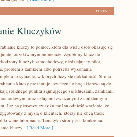
CONTINUE
anie Kluczyków
abianie kluczy to pomoc, która dla wielu osób okazuje się
ajmniej oczekiwanym momencie. Zgubiony klucz do
zkodzony kluczyk samochodowy, niedziałający pilot,
a, problem z zamkiem albo potrzeba wykonania
pletu to sytuacje, w których liczy się dokładność. Strona
abianiu kluczy prezentuje użyteczną ofertę skierowaną do
ukają solidnego punktu zajmującego się kluczami, zamkami,
mochodowymi oraz usługami związanymi z codziennym
m. Już na pierwszy rzut oka można odnieść wrażenie, że
rzygotowany z myślą o klientach, którzy nie chcą tracić
likowane informacje. Tematyka strony jest konkretna:
ianie kluczy,
[ Read More ]