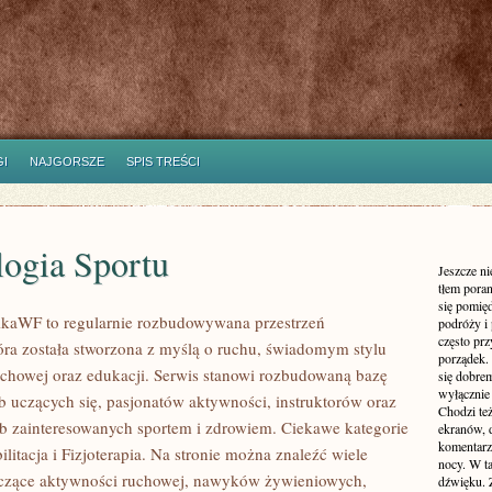
I
NAJGORSZE
SPIS TREŚCI
logia Sportu
Jeszcze n
tłem poran
się pomię
ikaWF to regularnie rozbudowywana przestrzeń
podróży i 
często pr
tóra została stworzona z myślą o ruchu, świadomym stylu
porządek. 
 ruchowej oraz edukacji. Serwis stanowi rozbudowaną bazę
się dobre
wyłącznie
b uczących się, pasjonatów aktywności, instruktorów oraz
Chodzi te
b zainteresowanych sportem i zdrowiem. Ciekawe kategorie
ekranów, 
komentarzy
litacja i Fizjoterapia. Na stronie można znaleźć wiele
nocy. W ta
yczące aktywności ruchowej, nawyków żywieniowych,
dźwięku. 