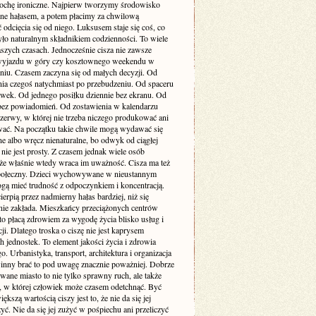
rochę ironiczne. Najpierw tworzymy środowisko
one hałasem, a potem płacimy za chwilową
odcięcia się od niego. Luksusem staje się coś, co
yło naturalnym składnikiem codzienności. To wiele
szych czasach. Jednocześnie cisza nie zawsze
yjazdu w góry czy kosztownego weekendu w
niu. Czasem zaczyna się od małych decyzji. Od
nia czegoś natychmiast po przebudzeniu. Od spaceru
awek. Od jednego posiłku dziennie bez ekranu. Od
bez powiadomień. Od zostawienia w kalendarzu
rzerwy, w której nie trzeba niczego produkować ani
ć. Na początku takie chwile mogą wydawać się
e albo wręcz nienaturalne, bo odwyk od ciągłej
 nie jest prosty. Z czasem jednak wiele osób
że właśnie wtedy wraca im uważność. Cisza ma też
ołeczny. Dzieci wychowywane w nieustannym
gą mieć trudność z odpoczynkiem i koncentracją.
ierpią przez nadmierny hałas bardziej, niż się
ie zakłada. Mieszkańcy przeciążonych centrów
to płacą zdrowiem za wygodę życia blisko usług i
i. Dlatego troska o ciszę nie jest kaprysem
 jednostek. To element jakości życia i zdrowia
o. Urbanistyka, transport, architektura i organizacja
inny brać to pod uwagę znacznie poważniej. Dobrze
wane miasto to nie tylko sprawny ruch, ale także
ń, w której człowiek może czasem odetchnąć. Być
ększą wartością ciszy jest to, że nie da się jej
yć. Nie da się jej zużyć w pośpiechu ani przeliczyć