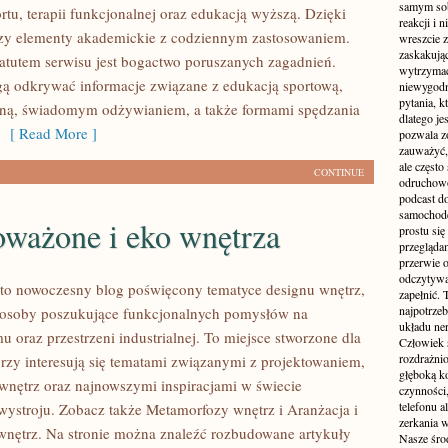
samym sobą
rtu, terapii funkcjonalnej oraz edukacją wyższą. Dzięki
reakcji i
czy elementy akademickie z codziennym zastosowaniem.
wreszcie 
zaskakując
tutem serwisu jest bogactwo poruszanych zagadnień.
wytrzymać
ą odkrywać informacje związane z edukacją sportową,
niewygodn
pytania, k
tną, świadomym odżywianiem, a także formami spędzania
dlatego je
[ Read More ]
pozwala z
zauważyć, 
ale częst
CONTINUE
odruchowo
podcast do
samochode
ważone i eko wnętrza
prostu się
przegląda
przerwie 
odczytywan
to nowoczesny blog poświęcony tematyce designu wnętrz,
zapełnić.
najpotrzeb
e osoby poszukujące funkcjonalnych pomysłów na
układu ne
 oraz przestrzeni industrialnej. To miejsce stworzone dla
Człowiek 
rozdrażnio
órzy interesują się tematami związanymi z projektowaniem,
głęboką ko
nętrz oraz najnowszymi inspiracjami w świecie
czynności,
telefonu 
wystroju. Zobacz także Metamorfozy wnętrz i Aranżacja i
zerkania w
wnętrz. Na stronie można znaleźć rozbudowane artykuły
Nasze śro