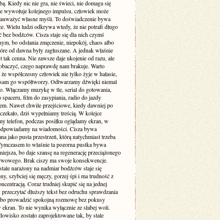
. Kiedy nic nie gra, nie świeci, nie domaga się
 nie wywołuje kolejnego impulsu, człowiek może
zauważyć własne myśli. To doświadczenie bywa
e. Wielu ludzi odkrywa wtedy, że nie potrafi długo
 bez bodźców. Cisza staje się dla nich czymś
ym, bo odsłania zmęczenie, niepokój, chaos albo
tóre od dawna były zagłuszane. A jednak właśnie
st tak cenna. Nie zawsze daje ukojenie od razu, ale
obaczyć, czego naprawdę nam brakuje. Warto
że współczesny człowiek nie tylko żyje w hałasie,
o sam go współtworzy. Odtwarzamy dźwięki niemal
. Włączamy muzykę w tle, serial do gotowania,
 spaceru, film do zasypiania, radio do jazdy
m. Nawet chwile przejściowe, kiedy dawniej po
 czekało, dziś wypełniamy treścią. W kolejce
my telefon, podczas posiłku oglądamy ekran, w
odpowiadamy na wiadomości. Cisza bywa
a jako pusta przestrzeń, którą natychmiast trzeba
 Tymczasem to właśnie ta pozorna pustka bywa
niejsza, bo daje szansę na regenerację przeciążonego
rwowego. Brak ciszy ma swoje konsekwencje.
stale narażony na nadmiar bodźców staje się
ny, szybciej się męczy, gorzej śpi i ma trudność z
ncentracją. Coraz trudniej skupić się na jednej
 przeczytać dłuższy tekst bez odruchu sprawdzania
albo prowadzić spokojną rozmowę bez pokusy
 ekran. To nie wynika wyłącznie ze słabej woli.
dowisko zostało zaprojektowane tak, by stale