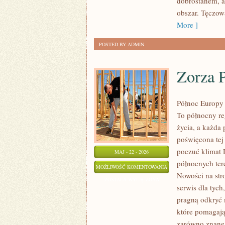
dobrostanem, a
obszar. Tęczow
More ]
POSTED BY ADMIN
Zorza P
Północ Europy 
To północny re
życia, a każda 
poświęcona tej
poczuć klimat D
MAJ - 22 - 2026
północnych ter
ZORZA
MOŻLIWOŚĆ KOMENTOWANIA
Nowości na str
POLARNA
ZOSTAŁA WYŁĄCZONA
serwis dla tych
I
pragną odkryć 
ZJAWISKA
które pomagają
NATURY
zarówno znane 