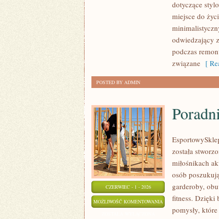
dotyczące styl
EKO
miejsce do życ
WNĘTRZA
minimalistyczn
odwiedzający z
podczas remontu
związane
[ Rea
POSTED BY ADMIN
Poradn
EsportowySklep.
została stworz
miłośnikach ak
osób poszukuj
garderoby, obu
CZERWIEC - 1 - 2026
fitness. Dzięki
PORADNIKI
MOŻLIWOŚĆ KOMENTOWANIA
pomysły, któr
ZAKUPOWE
ZOSTAŁA WYŁĄCZONA