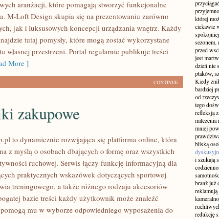
przyciągać
owych aranżacji, które pomagają stworzyć funkcjonalne
przyjemnoś
ia. M-Loft Design skupia się na prezentowaniu zarówno
której mo
ciekawie w
ych, jak i luksusowych koncepcji urządzania wnętrz. Każdy
spokojniej
najdzie tutaj pomysły, które mogą zostać wykorzystane
sezonem, m
przed wsch
 własnej przestrzeni. Portal regularnie publikuje treści
jest martw
d More ]
dzień nie
ptaków, sz
Kiedy znik
CONTINUE
bardziej p
od rzeczyw
tego doświ
iki zakupowe
refleksją 
milczenia 
mniej pow
prawdziwą
pl to dynamicznie rozwijająca się platforma online, która
bliską os
ona z myślą o osobach dbających o formę oraz wszystkich
dyskusyjn
i szukają 
tywności ruchowej. Serwis łączy funkcję informacyjną dla
codziennoś
ących praktycznych wskazówek dotyczących sportowej
samotnośc
branż już 
wia treningowego, a także różnego rodzaju akcesoriów
reklamują 
 bogatej bazie treści każdy użytkownik może znaleźć
kameralno
ruchliwyc
e pomogą mu w wyborze odpowiedniego wyposażenia do
redukcję s