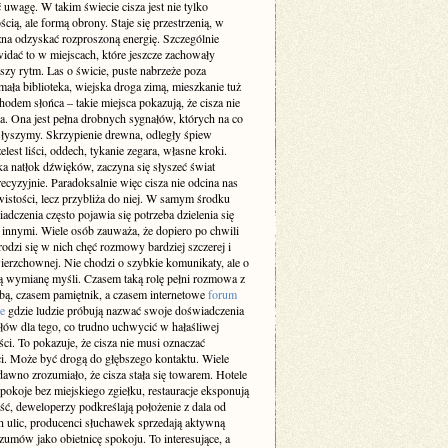
 uwagę. W takim świecie cisza jest nie tylko
cią, ale formą obrony. Staje się przestrzenią, w
żna odzyskać rozproszoną energię. Szczególnie
idać to w miejscach, które jeszcze zachowały
szy rytm. Las o świcie, puste nabrzeże poza
ała biblioteka, wiejska droga zimą, mieszkanie tuż
odem słońca – takie miejsca pokazują, że cisza nie
a. Ona jest pełna drobnych sygnałów, których na co
 słyszymy. Skrzypienie drewna, odległy śpiew
elest liści, oddech, tykanie zegara, własne kroki.
a natłok dźwięków, zaczyna się słyszeć świat
recyzyjnie. Paradoksalnie więc cisza nie odcina nas
istości, lecz przybliża do niej. W samym środku
adczenia często pojawia się potrzeba dzielenia się
z innymi. Wiele osób zauważa, że dopiero po chwili
rodzi się w nich chęć rozmowy bardziej szczerej i
ierzchownej. Nie chodzi o szybkie komunikaty, ale o
 wymianę myśli. Czasem taką rolę pełni rozmowa z
obą, czasem pamiętnik, a czasem internetowe
forum
e
gdzie ludzie próbują nazwać swoje doświadczenia
słów dla tego, co trudno uchwycić w hałaśliwej
ci. To pokazuje, że cisza nie musi oznaczać
i. Może być drogą do głębszego kontaktu. Wiele
dawno zrozumiało, że cisza stała się towarem. Hotele
pokoje bez miejskiego zgiełku, restauracje eksponują
ść, deweloperzy podkreślają położenie z dala od
h ulic, producenci słuchawek sprzedają aktywną
zumów jako obietnicę spokoju. To interesujące, a