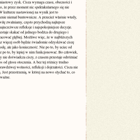
miastowy zysk. Cisza wymaga czasu, obecności i
o, że przez moment nic spektakularnego się nie
 kulturze nastawionej na wynik jest to
enie niemal buntownicze. A przecież właśnie wtedy,
wilę zwalniamy, często przychodzą najlepsze
ajuczciwsze refleksje i najspokojniejsze decyzje.
estaje skakać od jednego bodźca do drugiego i
racować głębiej. Możliwe więc, że w najbliższych
raz więcej osób będzie świadomie odzyskiwać ciszę
odę, ale jako konieczność. Nie po to, by uciec od
cz po to, by lepiej w nim funkcjonować. Bo człowiek,
y nie doświadcza ciszy, z czasem przestaje odróżniać
s od głosu otoczenia. A bez tej różnicy trudno
awdziwej wolności, refleksji i dojrzałości. Cisza nie
ą. Jest przestrzenią, w której na nowo słychać to, co
 ważne.