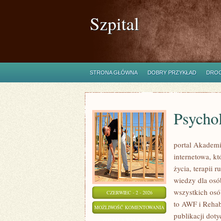
Szpital
STRONA GŁÓWNA
DOBRY PRZYKŁAD
DROG
Psycho
portal Akadem
internetowa, k
życia, terapii
wiedzy dla osó
wszystkich osó
CZERWIEC - 2 - 2026
to AWF i Rehabi
PSYCHOLOGIA
MOŻLIWOŚĆ KOMENTOWANIA
publikacji dot
SPORTU
ZOSTAŁA WYŁĄCZONA