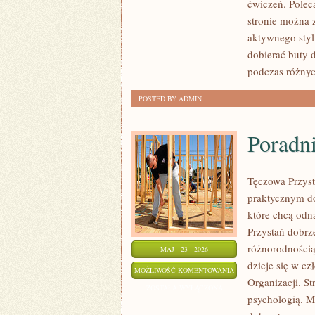
ćwiczeń. Polec
stronie można 
aktywnego styl
dobierać buty 
podczas różnyc
POSTED BY ADMIN
Poradni
Tęczowa Przyst
praktycznym do
które chcą odn
Przystań dobrze
różnorodnością
MAJ - 23 - 2026
dzieje się w cz
PORADNIE
MOŻLIWOŚĆ KOMENTOWANIA
Organizacji. S
I
ZOSTAŁA WYŁĄCZONA
psychologią. Mo
TERAPIE