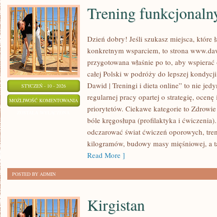
Trening funkcjonaln
Dzień dobry! Jeśli szukasz miejsca, które ł
konkretnym wsparciem, to strona www.dawi
przygotowana właśnie po to, aby wspierać 
całej Polski w podróży do lepszej kondycji
Dawid | Treningi i dieta online” to nie jedy
STYCZEŃ - 10 - 2026
regularnej pracy opartej o strategię, ocenę
TRENING
MOŻLIWOŚĆ KOMENTOWANIA
priorytetów. Ciekawe kategorie to Zdrowie i
FUNKCJONALNY
ZOSTAŁA WYŁĄCZONA
bóle kręgosłupa (profilaktyka i ćwiczenia)
odczarować świat ćwiczeń oporowych, tren
kilogramów, budowy masy mięśniowej, a t
Read More ]
POSTED BY ADMIN
Kirgistan