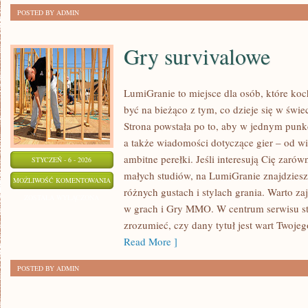
POSTED BY ADMIN
Gry survivalowe
LumiGranie to miejsce dla osób, które koc
być na bieżąco z tym, co dzieje się w świe
Strona powstała po to, aby w jednym punkc
a także wiadomości dotyczące gier – od wi
ambitne perełki. Jeśli interesują Cię zarów
STYCZEŃ - 6 - 2026
małych studiów, na LumiGranie znajdziesz
GRY
MOŻLIWOŚĆ KOMENTOWANIA
różnych gustach i stylach grania. Warto za
SURVIVALOWE
ZOSTAŁA WYŁĄCZONA
w grach i Gry MMO. W centrum serwisu sto
zrozumieć, czy dany tytuł jest wart Twoje
Read More ]
POSTED BY ADMIN