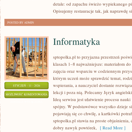
detale: od zapachu świeżo wypiekanego p
POLSCE
Opisujemy restauracje tak, jak naprawdę s
POSTED BY ADMIN
Informatyka
sptopolka.pl to przyjazna przestrzeń pośw
klasach 1–8 najważniejsze: materiałom do
zajęcia oraz wsparciu w codziennym przys
którym uczeń może sprawdzić temat, rodz
wspierania, a nauczyciel dostanie rozwiąz
STYCZEŃ - 11 - 2026
lekcji i poza nią. Polecamy Język angiels
INFORMATYKA
MOŻLIWOŚĆ KOMENTOWANIA
Ideą serwisu jest ułatwienie procesu nauki 
ZOSTAŁA WYŁĄCZONA
spójny. W podstawówce wszystko dzieje s
pojawiają się co chwilę, a kartkówki potra
sptopolka.pl stawia na proste objaśnienia,
dobry nawyk powtórek,
[ Read More ]