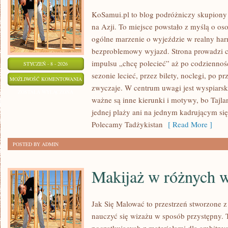
KoSamui.pl to blog podróżniczy skupiony 
na Azji. To miejsce powstało z myślą o os
ogólne marzenie o wyjeździe w realny h
bezproblemowy wyjazd. Strona prowadzi c
impulsu „chcę polecieć” aż po codzienność
STYCZEŃ - 8 - 2026
sezonie lecieć, przez bilety, noclegi, po pr
KIRGISTAN
MOŻLIWOŚĆ KOMENTOWANIA
zwyczaje. W centrum uwagi jest wyspiarsk
ZOSTAŁA WYŁĄCZONA
ważne są inne kierunki i motywy, bo Tajlan
jednej plaży ani na jednym kadrującym się
Polecamy Tadżykistan
[ Read More ]
POSTED BY ADMIN
Makijaż w różnych 
Jak Się Malować to przestrzeń stworzone z
nauczyć się wizażu w sposób przystępny. T