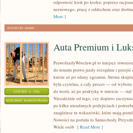
odporność krok po kroku: poprzez racjonal
nerwowego, pracę z oddechem oraz drobne,
More ]
POSTED BY ADMIN
Auta Premium i Luk
PrawoJazdyWroclaw.pl to miejsce stworzon
do tematu prawa jazdy rozsądnie i przejść
kursie aż po zdany egzamin. Strona skupia
była czytelna, a cały proces — od wyboru
do teorii, aż po praktykę w mieście — stał 
STYCZEŃ - 6 - 2026
Niezależnie od tego, czy dopiero zaczynasz
AUTA
MOŻLIWOŚĆ KOMENTOWANIA
po kilku nieudanych podejściach i potrzeb
PREMIUM
ZOSTAŁA WYŁĄCZONA
znajdziesz tu wskazówki, które mają pomó
I
Nowości na portalu to Samochody Przyszłoś
LUKSUSOWE
Wiele osób
[ Read More ]