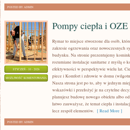
POSTED BY ADMIN
Pompy ciepła i OZE
Rymar to miejsce stworzone dla osób, któ
zakresie ogrzewania oraz nowoczesnych sy
budynku. Na stronie prezentujemy komink
rozumiane instalacje sanitarne z myślą o k
efektywności w perspektywie wielu lat. Ci
STYCZEŃ - 10 - 2026
piece i Komfort i zdrowie w domu (wilgotno
POMPY
MOŻLIWOŚĆ KOMENTOWANIA
Nasza strona jest po to, aby w jednym mie
CIEPŁA
ZOSTAŁA WYŁĄCZONA
wskazówki i przełożyć je na czytelne decy
I
planujesz budowę nowego obiektu albo odśw
OZE
łatwo zauważysz, że temat ciepła i instalacj
lecz zespół elementów.
[ Read More ]
POSTED BY ADMIN