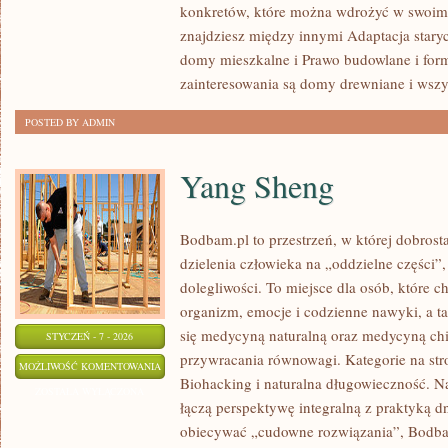
PRZESTRZENIE
konkretów, które można wdrożyć w swoim 
ZEWNĘTRZNE
znajdziesz między innymi Adaptacja star
domy mieszkalne i Prawo budowlane i for
zainteresowania są domy drewniane i wszy
POSTED BY ADMIN
Yang Sheng
Bodbam.pl to przestrzeń, w której dobrosta
dzielenia człowieka na „oddzielne części”,
dolegliwości. To miejsce dla osób, które c
organizm, emocje i codzienne nawyki, a tak
się medycyną naturalną oraz medycyną ch
STYCZEŃ - 7 - 2026
przywracania równowagi. Kategorie na stro
YANG
MOŻLIWOŚĆ KOMENTOWANIA
Biohacking i naturalna długowieczność. Na 
SHENG
ZOSTAŁA WYŁĄCZONA
łączą perspektywę integralną z praktyką d
obiecywać „cudowne rozwiązania”, Bodba