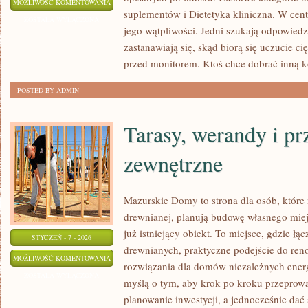
STOMATOLOGIA
MOŻLIWOŚĆ KOMENTOWANIA
suplementów i Dietetyka kliniczna. W centr
DZIECIĘCA
ZOSTAŁA WYŁĄCZONA
jego wątpliwości. Jedni szukają odpowiedz
zastanawiają się, skąd biorą się uczucie c
przed monitorem. Ktoś chce dobrać inną k
POSTED BY ADMIN
Tarasy, werandy i pr
zewnętrzne
Mazurskie Domy to strona dla osób, które
drewnianej, planują budowę własnego miej
już istniejący obiekt. To miejsce, gdzie łąc
STYCZEŃ - 7 - 2026
drewnianych, praktyczne podejście do reno
TARASY,
MOŻLIWOŚĆ KOMENTOWANIA
rozwiązania dla domów niezależnych energ
WERANDY
ZOSTAŁA WYŁĄCZONA
myślą o tym, aby krok po kroku przeprowa
I
planowanie inwestycji, a jednocześnie dać 