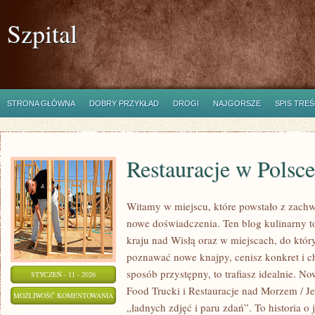
Szpital
STRONA GŁÓWNA
DOBRY PRZYKŁAD
DROGI
NAJGORSZE
SPIS TREŚ
Restauracje w Polsce
Witamy w miejscu, które powstało z zachw
nowe doświadczenia. Ten blog kulinarny t
kraju nad Wisłą oraz w miejscach, do który
poznawać nowe knajpy, cenisz konkret i c
sposób przystępny, to trafiasz idealnie. No
STYCZEŃ - 11 - 2026
Food Trucki i Restauracje nad Morzem / Jez
RESTAURACJE
MOŻLIWOŚĆ KOMENTOWANIA
„ładnych zdjęć i paru zdań”. To historia o j
W
ZOSTAŁA WYŁĄCZONA