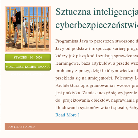
Sztuczna inteligencj
cyberbezpieczeństwi
Programista Java to przestrzeń stworzone d
Javy od podstaw i rozpocząć karierę progra
którzy już piszą kod i szukają sprawdzon
STYCZEŃ - 10 - 2026
learningowe, baza artykułów, a przede wsz
SZTUCZNA
MOŻLIWOŚĆ KOMENTOWANIA
problemy z pracy, dzięki którym wiedza nie
INTELIGENCJA
ZOSTAŁA WYŁĄCZONA
przekłada się na umiejętności. Polecamy Le
W
Architektura oprogramowania i wzorce pro
CYBERBEZPIECZEŃSTWIE
jest praktyka. Zamiast uczyć się wyłącznie
do: projektowania obiektów, naprawiania
i budowania systemów w taki sposób, żeby
Read More ]
POSTED BY ADMIN