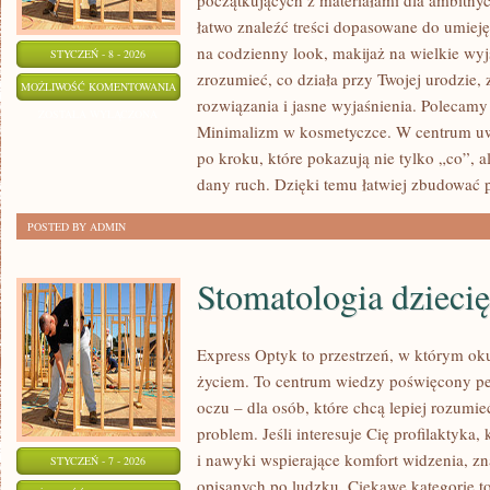
początkujących z materiałami dla ambitny
łatwo znaleźć treści dopasowane do umiejęt
na codzienny look, makijaż na wielkie wyjś
STYCZEŃ - 8 - 2026
zrozumieć, co działa przy Twojej urodzie, 
MAKIJAŻ
MOŻLIWOŚĆ KOMENTOWANIA
rozwiązania i jasne wyjaśnienia. Polecamy
W
ZOSTAŁA WYŁĄCZONA
Minimalizm w kosmetyczce. W centrum uw
RÓŻNYCH
po kroku, które pokazują nie tylko „co”, a
WARUNKACH
dany ruch. Dzięki temu łatwiej zbudować
POSTED BY ADMIN
Stomatologia dzieci
Express Optyk to przestrzeń, w którym ok
życiem. To centrum wiedzy poświęcony pe
oczu – dla osób, które chcą lepiej rozumie
problem. Jeśli interesuje Cię profilaktyka,
i nawyki wspierające komfort widzenia, zn
STYCZEŃ - 7 - 2026
opisanych po ludzku. Ciekawe kategorie t