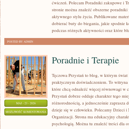
ćwiczeń. Polecam Poradniki zakupowe i Tre
stronie można znaleźć obszerne poradniki
aktywnego stylu życia. Publikowane mater
dobierać buty do biegania, jakie spodnie 
podczas różnych aktywności oraz które bl
POSTED BY ADMIN
Poradnie i Terapie
Tęczowa Przystań to blog, w którym świat 
praktycznym doświadczeniem. To witryna 
które chcą odnaleźć więcej równowagi w 
Przystań dobrze oddaje charakter tego mie
różnorodnością, a jednocześnie zaprasza d
MAJ - 23 - 2026
dzieje się w człowieku. Polecamy Dzieci i 
PORADNIE
MOŻLIWOŚĆ KOMENTOWANIA
Organizacji. Strona ma edukacyjny charakt
I
ZOSTAŁA WYŁĄCZONA
psychologią. Można tu znaleźć treści dla os
TERAPIE