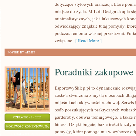
dotyczące stylowych aranżacji, które poma
EKO
miejsce do życia. M-Loft Design skupia s
WNĘTRZA
minimalistycznych, jak i luksusowych kon
odwiedzający znajdzie tutaj pomysły, któ
podczas remontu własnej przestrzeni. Portal
związane
[ Read More ]
POSTED BY ADMIN
Poradniki zakupowe
EsportowySklep.pl to dynamicznie rozwijają
została stworzona z myślą o osobach dbaj
miłośnikach aktywności ruchowej. Serwis 
osób poszukujących praktycznych wskazó
garderoby, obuwia treningowego, a także 
CZERWIEC - 1 - 2026
fitness. Dzięki bogatej bazie treści każdy
PORADNIKI
MOŻLIWOŚĆ KOMENTOWANIA
pomysły, które pomogą mu w wyborze od
ZAKUPOWE
ZOSTAŁA WYŁĄCZONA