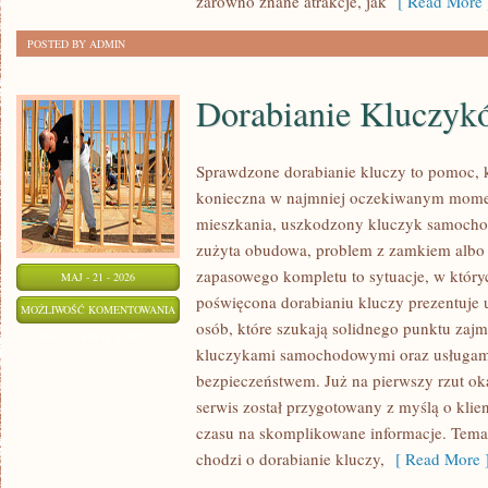
zarówno znane atrakcje, jak
[ Read More 
POSTED BY ADMIN
Dorabianie Kluczyk
Sprawdzone dorabianie kluczy to pomoc, k
konieczna w najmniej oczekiwanym mome
mieszkania, uszkodzony kluczyk samochodo
zużyta obudowa, problem z zamkiem albo
zapasowego kompletu to sytuacje, w któryc
MAJ - 21 - 2026
poświęcona dorabianiu kluczy prezentuje 
DORABIANIE
MOŻLIWOŚĆ KOMENTOWANIA
osób, które szukają solidnego punktu zaj
KLUCZYKÓW
ZOSTAŁA WYŁĄCZONA
kluczykami samochodowymi oraz usługam
bezpieczeństwem. Już na pierwszy rzut ok
serwis został przygotowany z myślą o klien
czasu na skomplikowane informacje. Temat
chodzi o dorabianie kluczy,
[ Read More 