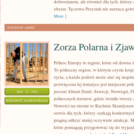
dobrostanem, ale również dla tych, którzy
obszar. Tęczowa Przystań nie narzuca got
More ]
POSTED BY ADMIN
Zorza Polarna i Zja
Północ Europy to region, które od dawna 
To północny region, w którym czyste krajo
życia, a każda podróż może stać się inspiru
poświęcona tej tematyce jest miejscem peł
poczuć klimat Danii, Szwecji, Norwegii, Fin
MAJ - 22 - 2026
północnych terenów, gdzie światło tworzy 
ZORZA
MOŻLIWOŚĆ KOMENTOWANIA
Nowości na stronie to Kuchnia Skandynaws
POLARNA
ZOSTAŁA WYŁĄCZONA
serwis dla tych, którzy szukają konkretnyc
I
pragną odkryć mniej oczywiste atrakcje. 
ZJAWISKA
które pomagają przygotować się do wyjaz
NATURY