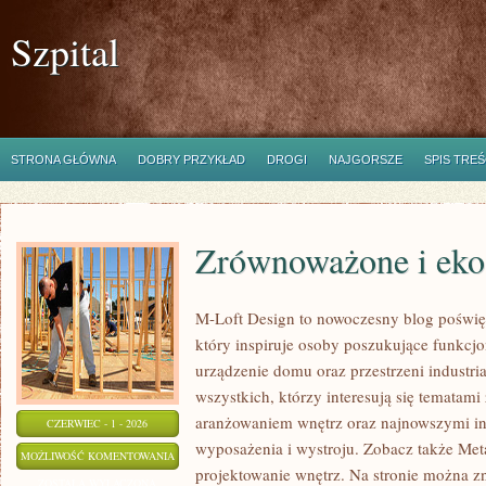
Szpital
STRONA GŁÓWNA
DOBRY PRZYKŁAD
DROGI
NAJGORSZE
SPIS TREŚ
Zrównoważone i eko
M-Loft Design to nowoczesny blog poświę
który inspiruje osoby poszukujące funkc
urządzenie domu oraz przestrzeni industria
wszystkich, którzy interesują się tematam
aranżowaniem wnętrz oraz najnowszymi in
CZERWIEC - 1 - 2026
wyposażenia i wystroju. Zobacz także Met
ZRÓWNOWAŻONE
MOŻLIWOŚĆ KOMENTOWANIA
projektowanie wnętrz. Na stronie można z
I
ZOSTAŁA WYŁĄCZONA