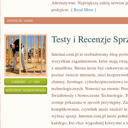
Alternatywne. Największą zaletą serwisu j
ODCHUDZANIU
podejście
[ Read More ]
POSTED BY ADMIN
Testy i Recenzje Spr
Internat.com.pl to rozbudowany blog pośw
wszystkim zagadnieniom, które mają zwią
z smartfona. Strona może być ciekawym mi
poznać świecie internetu, sieci bezprzew
chmury, hostingu, cyberbezpieczeństwa o
CZERWIEC - 17 - 2026
technologicznych. Nowości na stronie: Po
TESTY
MOŻLIWOŚĆ KOMENTOWANIA
Światłowody i Nowoczesne Technologie. To
I
ZOSTAŁA WYŁĄCZONA
zostaje pokazana w sposób przystępny. Za
RECENZJE
komplikowania, czytelnik może znaleźć t
SPRZĘTU
wybrać sprzęt. Internat.com.pl może pełni
każdego, kto chce wygodniej korzystać z 