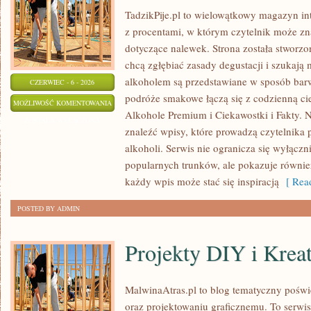
TadzikPije.pl to wielowątkowy magazyn i
z procentami, w którym czytelnik może znal
dotyczące nalewek. Strona została stworzo
chcą zgłębiać zasady degustacji i szukają 
alkoholem są przedstawiane w sposób bar
CZERWIEC - 6 - 2026
podróże smakowe łączą się z codzienną ci
KULTURA
MOŻLIWOŚĆ KOMENTOWANIA
Alkohole Premium i Ciekawostki i Fakty. N
I
ZOSTAŁA WYŁĄCZONA
znaleźć wpisy, które prowadzą czytelnika 
TRADYCJE
alkoholi. Serwis nie ogranicza się wyłączn
PICIE
popularnych trunków, ale pokazuje równie
każdy wpis może stać się inspiracją
[ Read
POSTED BY ADMIN
Projekty DIY i Krea
MalwinaAtras.pl to blog tematyczny poświę
oraz projektowaniu graficznemu. To serwis