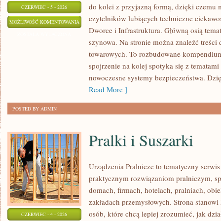
do kolei z przyjazną formą, dzięki czemu
CZERWIEC - 5 - 2026
czytelników lubiących techniczne ciekawost
AKTUALNOŚCI
MOŻLIWOŚĆ KOMENTOWANIA
Dworce i Infrastruktura. Główną osią tema
I
ZOSTAŁA WYŁĄCZONA
szynowa. Na stronie można znaleźć treści
WYDARZENIA
towarowych. To rozbudowane kompendium
spojrzenie na kolej spotyka się z tematam
nowoczesne systemy bezpieczeństwa. Dzi
Read More ]
POSTED BY ADMIN
Pralki i Suszarki
Urządzenia Pralnicze to tematyczny serwis
praktycznym rozwiązaniom pralniczym, 
domach, firmach, hotelach, pralniach, obi
zakładach przemysłowych. Strona stanowi
osób, które chcą lepiej zrozumieć, jak dzia
CZERWIEC - 4 - 2026