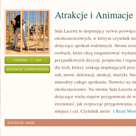
Atrakcje i Animacje
Sala Lacerta to inspirujący serwis poświęc
okolicznościowych, w którym czytelnik m
dotyczące spotkań rodzinnych. Strona zos
osobach, które chcą zorganizować wydarz
przypadkowych decyzji, pośpiechu i organ
CZERWIEC - 7 - 2026
dla tych, którzy szukają inspirujących p
ATRAKCJE
MOŻLIWOŚĆ KOMENTOWANIA
sali, menu, dekoracji, atrakcji, muzyki, b
I
ZOSTAŁA WYŁĄCZONA
atmosfery całego spotkania. Nowości na str
ANIMACJE
okolicznościowe. Na stronie Sala Lacerta 
dotyczące wielu etapów przygotowań do w
zrozumieć, jak rozpocząć przygotowania, 
miejsce i cel. Czytelnik może
[ Read More
POSTED BY ADMIN