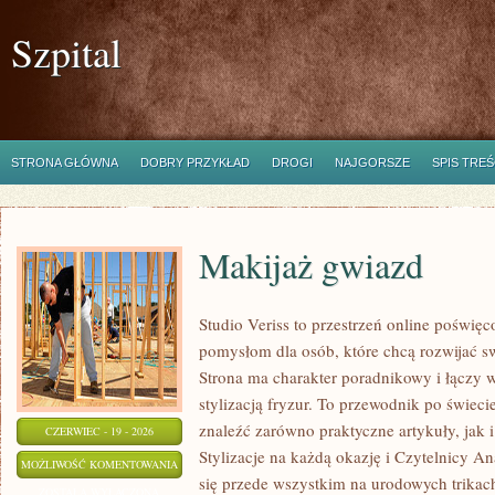
Szpital
STRONA GŁÓWNA
DOBRY PRZYKŁAD
DROGI
NAJGORSZE
SPIS TREŚ
Makijaż gwiazd
Studio Veriss to przestrzeń online poświę
pomysłom dla osób, które chcą rozwijać s
Strona ma charakter poradnikowy i łączy 
stylizacją fryzur. To przewodnik po świe
znaleźć zarówno praktyczne artykuły, jak i
CZERWIEC - 19 - 2026
Stylizacje na każdą okazję i Czytelnicy An
MAKIJAŻ
MOŻLIWOŚĆ KOMENTOWANIA
się przede wszystkim na urodowych trikach,
GWIAZD
ZOSTAŁA WYŁĄCZONA