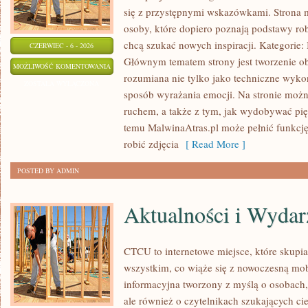
się z przystępnymi wskazówkami. Strona 
osoby, które dopiero poznają podstawy robi
chcą szukać nowych inspiracji. Kategorie: In
CZERWIEC - 6 - 2026
Głównym tematem strony jest tworzenie o
PROJEKTY
MOŻLIWOŚĆ KOMENTOWANIA
rozumiana nie tylko jako techniczne wyko
DIY
ZOSTAŁA WYŁĄCZONA
sposób wyrażania emocji. Na stronie można
I
ruchem, a także z tym, jak wydobywać pi
KREATYWNE
temu MalwinaAtras.pl może pełnić funkcję 
TRIKI
robić zdjęcia
[ Read More ]
POSTED BY ADMIN
Aktualności i Wydar
CTCU to internetowe miejsce, które skupia 
wszystkim, co wiąże się z nowoczesną mob
informacyjna tworzony z myślą o osobach, 
ale również o czytelnikach szukających ci