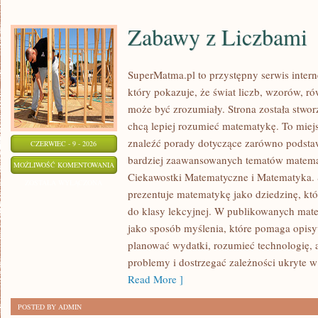
Zabawy z Liczbami
SuperMatma.pl to przystępny serwis inte
który pokazuje, że świat liczb, wzorów, r
może być zrozumiały. Strona została stwor
chcą lepiej rozumieć matematykę. To miej
znaleźć porady dotyczące zarówno podsta
CZERWIEC - 9 - 2026
bardziej zaawansowanych tematów matema
ZABAWY
MOŻLIWOŚĆ KOMENTOWANIA
Ciekawostki Matematyczne i Matematyka.
Z
ZOSTAŁA WYŁĄCZONA
prezentuje matematykę jako dziedzinę, któ
LICZBAMI
do klasy lekcyjnej. W publikowanych mate
jako sposób myślenia, które pomaga opisy
planować wydatki, rozumieć technologię,
problemy i dostrzegać zależności ukryte w
Read More ]
POSTED BY ADMIN