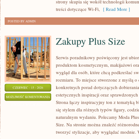
strony skupia się wokół technologii komun
treści dotyczące Wi-Fi,
[ Read More ]
POSTED BY ADMIN
Zakupy Plus Size
Serwis poradnikowy poświęcony jest ubior
produktom kosmetycznym, makijażowi ora
wygląd dla osób, które chcą podkreślać sw
rozmiaru. To miejsce stworzone z myślą o 
konkretnych porad dotyczących dobierania 
CZERWIEC - 15 - 2026
estetycznych inspiracji oraz sprawdzonyc
ZAKUPY
MOŻLIWOŚĆ KOMENTOWANIA
Strona łączy inspiracyjny ton z tematyką b
PLUS
ZOSTAŁA WYŁĄCZONA
się stylem dla różnych typów figury, cod
SIZE
naturalnym wydaniu. Polecamy Moda Plus 
Size. Na stronie można znaleźć różnorodne
tworzyć stylizacje, aby wyglądać modnie