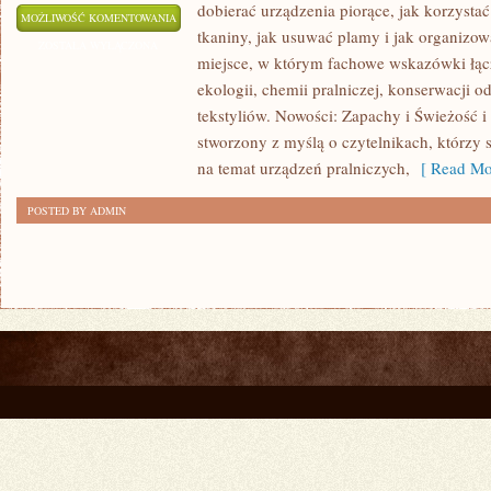
dobierać urządzenia piorące, jak korzystać
PRALKI
MOŻLIWOŚĆ KOMENTOWANIA
tkaniny, jak usuwać plamy i jak organizow
I
ZOSTAŁA WYŁĄCZONA
miejsce, w którym fachowe wskazówki łącz
SUSZARKI
ekologii, chemii pralniczej, konserwacji o
tekstyliów. Nowości: Zapachy i Świeżość i 
stworzony z myślą o czytelnikach, którzy 
na temat urządzeń pralniczych,
[ Read Mo
POSTED BY ADMIN