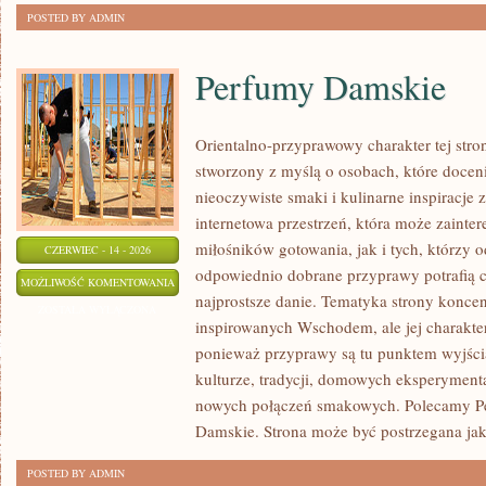
POSTED BY ADMIN
Perfumy Damskie
Orientalno-przyprawowy charakter tej stron
stworzony z myślą o osobach, które docen
nieoczywiste smaki i kulinarne inspiracje 
internetowa przestrzeń, która może zaint
miłośników gotowania, jak i tych, którzy 
CZERWIEC - 14 - 2026
odpowiednio dobrane przyprawy potrafią 
PERFUMY
MOŻLIWOŚĆ KOMENTOWANIA
najprostsze danie. Tematyka strony konce
DAMSKIE
ZOSTAŁA WYŁĄCZONA
inspirowanych Wschodem, ale jej charakter 
ponieważ przyprawy są tu punktem wyjści
kulturze, tradycji, domowych eksperymen
nowych połączeń smakowych. Polecamy Pe
Damskie. Strona może być postrzegana ja
POSTED BY ADMIN