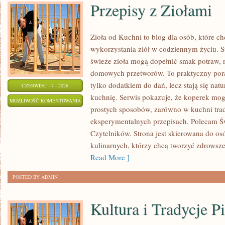
Przepisy z Ziołami
Zioła od Kuchni to blog dla osób, które 
wykorzystania ziół w codziennym życiu. St
świeże zioła mogą dopełnić smak potraw, 
domowych przetworów. To praktyczny pora
tylko dodatkiem do dań, lecz stają się na
CZERWIEC - 7 - 2026
kuchnię. Serwis pokazuje, że koperek mo
PRZEPISY
MOŻLIWOŚĆ KOMENTOWANIA
prostych sposobów, zarówno w kuchni trady
Z
ZOSTAŁA WYŁĄCZONA
eksperymentalnych przepisach. Polecam Ś
ZIOŁAMI
Czytelników. Strona jest skierowana do osó
kulinarnych, którzy chcą tworzyć zdrowsz
Read More ]
POSTED BY ADMIN
Kultura i Tradycje Pi