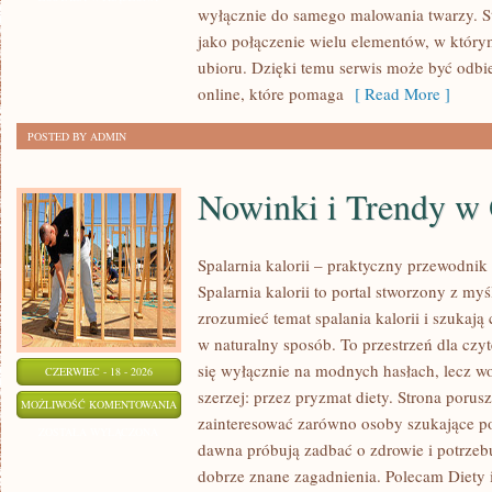
wyłącznie do samego malowania twarzy. St
jako połączenie wielu elementów, w którym
ubioru. Dzięki temu serwis może być odbi
online, które pomaga
[ Read More ]
POSTED BY ADMIN
Nowinki i Trendy w
Spalarnia kalorii – praktyczny przewodnik
Spalarnia kalorii to portal stworzony z myś
zrozumieć temat spalania kalorii i szukają
w naturalny sposób. To przestrzeń dla czyt
się wyłącznie na modnych hasłach, lecz wo
CZERWIEC - 18 - 2026
szerzej: przez pryzmat diety. Strona porus
NOWINKI
MOŻLIWOŚĆ KOMENTOWANIA
zainteresować zarówno osoby szukające pod
I
ZOSTAŁA WYŁĄCZONA
dawna próbują zadbać o zdrowie i potrzeb
TRENDY
dobrze znane zagadnienia. Polecam Diety 
W