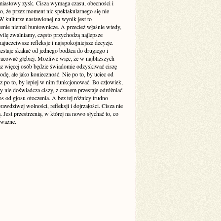
miastowy zysk. Cisza wymaga czasu, obecności i
o, że przez moment nic spektakularnego się nie
 kulturze nastawionej na wynik jest to
enie niemal buntownicze. A przecież właśnie wtedy,
wilę zwalniamy, często przychodzą najlepsze
ajuczciwsze refleksje i najspokojniejsze decyzje.
estaje skakać od jednego bodźca do drugiego i
racować głębiej. Możliwe więc, że w najbliższych
raz więcej osób będzie świadomie odzyskiwać ciszę
odę, ale jako konieczność. Nie po to, by uciec od
cz po to, by lepiej w nim funkcjonować. Bo człowiek,
y nie doświadcza ciszy, z czasem przestaje odróżniać
s od głosu otoczenia. A bez tej różnicy trudno
awdziwej wolności, refleksji i dojrzałości. Cisza nie
ą. Jest przestrzenią, w której na nowo słychać to, co
 ważne.