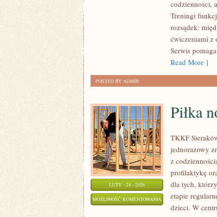
codzienności, a
–
Treningi funkcj
CODZIENNE
rozsądek: międ
ŻYCIE
ćwiczeniami z 
AKTYWNEJ
Serwis pomaga 
OSOBY
Read More ]
POSTED BY ADMIN
Piłka n
TKKF Sieraków 
jednorazowy zr
z codzienności
profilaktykę or
dla tych, którz
LUTY - 24 - 2026
etapie regular
PIŁKA
MOŻLIWOŚĆ KOMENTOWANIA
dzieci. W centr
NOŻNA
ZOSTAŁA WYŁĄCZONA