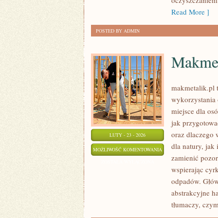
oczyszczaniem,
Read More ]
POSTED BY ADMIN
Makmet
makmetalik.pl 
wykorzystania 
miejsce dla osó
jak przygotowa
oraz dlaczego
LUTY - 23 - 2026
dla natury, jak 
MAKMETALIK
MOŻLIWOŚĆ KOMENTOWANIA
zamienić pozor
ZOSTAŁA WYŁĄCZONA
wspierając cyr
odpadów. Główną
abstrakcyjne ha
tłumaczy, czym