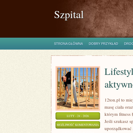
Szpital
STRONA GŁÓWNA
DOBRY PRZYKŁAD
DROG
Lifesty
aktywn
12ton.pl to mi
masę ciała ora
którym fitness 
LUTY - 24 - 2026
Jeśli szukasz 
LIFESTYLE
MOŻLIWOŚĆ KOMENTOWANIA
uporządkować s
FIT
ZOSTAŁA WYŁĄCZONA