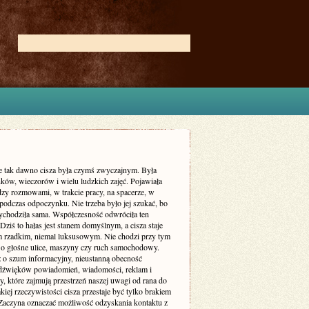
ie tak dawno cisza była czymś zwyczajnym. Była
ków, wieczorów i wielu ludzkich zajęć. Pojawiała
dzy rozmowami, w trakcie pracy, na spacerze, w
podczas odpoczynku. Nie trzeba było jej szukać, bo
zychodziła sama. Współczesność odwróciła ten
Dziś to hałas jest stanem domyślnym, a cisza staje
m rzadkim, niemal luksusowym. Nie chodzi przy tym
 o głośne ulice, maszyny czy ruch samochodowy.
ż o szum informacyjny, nieustanną obecność
dźwięków powiadomień, wiadomości, reklam i
, które zajmują przestrzeń naszej uwagi od rana do
kiej rzeczywistości cisza przestaje być tylko brakiem
Zaczyna oznaczać możliwość odzyskania kontaktu z