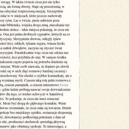
 uwagę. W takim świecie cisza jest nie tylko
cią, ale formą obrony. Staje się przestrzenią, w
żna odzyskać rozproszoną energię. Szczególnie
idać to w miejscach, które jeszcze zachowały
szy rytm. Las o świcie, puste nabrzeże poza
ała biblioteka, wiejska droga zimą, mieszkanie tuż
odem słońca – takie miejsca pokazują, że cisza nie
a. Ona jest pełna drobnych sygnałów, których na co
 słyszymy. Skrzypienie drewna, odległy śpiew
elest liści, oddech, tykanie zegara, własne kroki.
a natłok dźwięków, zaczyna się słyszeć świat
recyzyjnie. Paradoksalnie więc cisza nie odcina nas
istości, lecz przybliża do niej. W samym środku
adczenia często pojawia się potrzeba dzielenia się
z innymi. Wiele osób zauważa, że dopiero po chwili
rodzi się w nich chęć rozmowy bardziej szczerej i
ierzchownej. Nie chodzi o szybkie komunikaty, ale o
 wymianę myśli. Czasem taką rolę pełni rozmowa z
obą, czasem pamiętnik, a czasem internetowe
forum
e
gdzie ludzie próbują nazwać swoje doświadczenia
słów dla tego, co trudno uchwycić w hałaśliwej
ci. To pokazuje, że cisza nie musi oznaczać
i. Może być drogą do głębszego kontaktu. Wiele
dawno zrozumiało, że cisza stała się towarem. Hotele
pokoje bez miejskiego zgiełku, restauracje eksponują
ść, deweloperzy podkreślają położenie z dala od
h ulic, producenci słuchawek sprzedają aktywną
zumów jako obietnicę spokoju. To interesujące, a