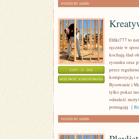
POSTED BY ADMIN
Kreaty
Elfiki777 to na
ręcznie w spos
kochają ślad o
rysunku oraz p
przez regularn
LUTY - 21 - 2026
kompozycją i es
KREATYWNE
MOŻLIWOŚĆ KOMENTOWANIA
Rysowanie i Mal
PISANIE
ZOSTAŁA WYŁĄCZONA
tylko pokaz in
RĘCZNE
odnaleźć motyw
pomagają
[ Re
POSTED BY ADMIN
Playlist