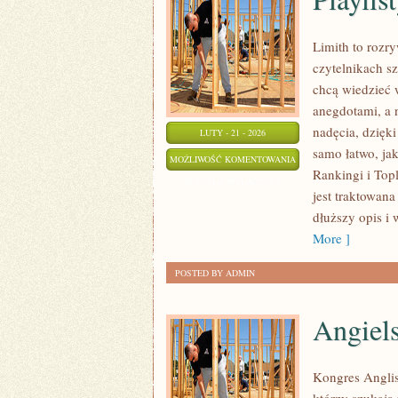
Limith to rozr
czytelnikach s
chcą wiedzieć 
anegdotami, a 
nadęcia, dzięki
LUTY - 21 - 2026
samo łatwo, ja
PLAYLISTY
MOŻLIWOŚĆ KOMENTOWANIA
Rankingi i Top
I
ZOSTAŁA WYŁĄCZONA
jest traktowana
POLECAJKI
dłuższy opis i
More ]
POSTED BY ADMIN
Angiels
Kongres Anglis