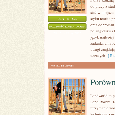
którzy szukają
do pracy z stud
stać w miejscu
styku teorii i 
LUTY - 20 - 2026
oraz dobrostan
ANGIELSKI
MOŻLIWOŚĆ KOMENTOWANIA
po angielsku i 
DLA
ZOSTAŁA WYŁĄCZONA
język najlepiej
DZIECI
zadania, a nauc
uwagi znajdują
uczących
[ Rea
POSTED BY ADMIN
Porówn
Landworld to p
Land Rovera. To
utrzymanie woz
techniczne zag