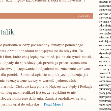
 a także między łagodzeniem. Dzięki temu czytelnik
[
zarazem t
przepełni
możliwość 
dawniej b
CONTINUE
mówi o na
wymaga w
odosobnie
alik
niewłącza
bez słuch
wieczora 
krótkiej p
to platforma wiedzy poświęcony tematyce ponownego
konsumowa
niewygodn
oraz obrotu odpadami nadającymi się do odzysku. To
stymulacji
b i firm, które chcą lepiej rozumieć, jak działa rynek metali,
odkrywa, 
wymiar sp
ć odpady do sprzedaży, jak przebiega proces sortowania
szumie mo
 właściwe postępowanie z odpadami ma znaczenie zarówno
Seniorzy c
powszechn
i dla portfela. Strona skupia się na praktyce: pokazuje, jak
miast częs
nie bezużyteczne rzeczy w wartość, jednocześnie
komunikacj
wrażliwych
kularność. Ciekawe kategorie to Najczęstsze błędy i Rodzaje
publiczneg
 ideą makmetalik.pl jest to, że recykling to nie
pracy pow
zaprojekto
sło, ale konkretne działania. Zamiast ogólników, serwis
przestrze
 jest materiał do odzysku
[ Read More ]
może najwi
przyspiesz