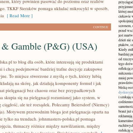
lanem, który powinien pasować do poziomu oraz realiów
przyciągać
przyjemnoś
ego. TKKF Sieraków pomaga układać mikrocykl w sposób,
której mo
ia
[ Read More ]
ciekawie w
spokojniej
sezonem, m
CONTINUE
przed wsch
jest martw
dzień nie
r & Gamble (P&G) (USA)
ptaków, sz
Kiedy znik
bardziej p
od rzeczyw
ska.pl to blog dla osób, które interesują się produktami
tego doświ
i i chcą podejmować bardziej trafne decyzje zakupowe
refleksją 
milczenia 
jne. To miejsce stworzone z myślą o tych, którzy lubią
mniej pow
kładają na skórę, jak działają komponenty formuł i jak
prawdziwą
bliską os
t pielęgnacji bez chaosu oraz bez przypadkowych
dyskusyjn
a skupia się na pielęgnacji rozumianej jako system, w
i szukają 
codziennoś
ę ciągłość, ale też rozsądek. Polecamy Beiersdorf (Niemcy)
samotnośc
a). Motywem przewodnim bloga jest pielęgnacja oparta na
branż już 
reklamują 
nie tylko na trendach. johnmasters-polska.pl pomaga
kameralno
jęcia, tłumaczy różnice między nawilżaniem, między
ruchliwyc
redukcję s