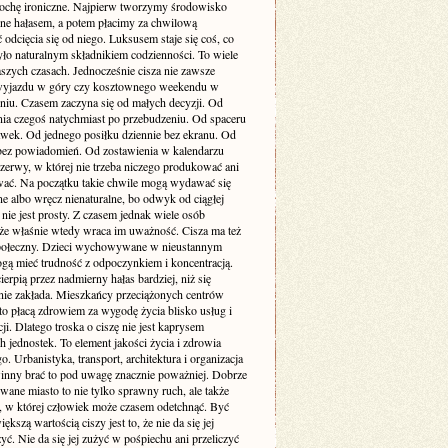
rochę ironiczne. Najpierw tworzymy środowisko
one hałasem, a potem płacimy za chwilową
odcięcia się od niego. Luksusem staje się coś, co
yło naturalnym składnikiem codzienności. To wiele
szych czasach. Jednocześnie cisza nie zawsze
yjazdu w góry czy kosztownego weekendu w
niu. Czasem zaczyna się od małych decyzji. Od
nia czegoś natychmiast po przebudzeniu. Od spaceru
awek. Od jednego posiłku dziennie bez ekranu. Od
bez powiadomień. Od zostawienia w kalendarzu
rzerwy, w której nie trzeba niczego produkować ani
ć. Na początku takie chwile mogą wydawać się
e albo wręcz nienaturalne, bo odwyk od ciągłej
 nie jest prosty. Z czasem jednak wiele osób
że właśnie wtedy wraca im uważność. Cisza ma też
ołeczny. Dzieci wychowywane w nieustannym
gą mieć trudność z odpoczynkiem i koncentracją.
ierpią przez nadmierny hałas bardziej, niż się
ie zakłada. Mieszkańcy przeciążonych centrów
to płacą zdrowiem za wygodę życia blisko usług i
i. Dlatego troska o ciszę nie jest kaprysem
 jednostek. To element jakości życia i zdrowia
o. Urbanistyka, transport, architektura i organizacja
inny brać to pod uwagę znacznie poważniej. Dobrze
wane miasto to nie tylko sprawny ruch, ale także
ń, w której człowiek może czasem odetchnąć. Być
ększą wartością ciszy jest to, że nie da się jej
yć. Nie da się jej zużyć w pośpiechu ani przeliczyć