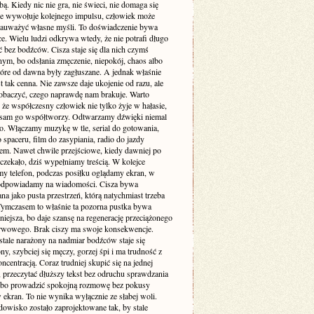
. Kiedy nic nie gra, nie świeci, nie domaga się
 nie wywołuje kolejnego impulsu, człowiek może
zauważyć własne myśli. To doświadczenie bywa
e. Wielu ludzi odkrywa wtedy, że nie potrafi długo
 bez bodźców. Cisza staje się dla nich czymś
ym, bo odsłania zmęczenie, niepokój, chaos albo
tóre od dawna były zagłuszane. A jednak właśnie
st tak cenna. Nie zawsze daje ukojenie od razu, ale
obaczyć, czego naprawdę nam brakuje. Warto
że współczesny człowiek nie tylko żyje w hałasie,
o sam go współtworzy. Odtwarzamy dźwięki niemal
. Włączamy muzykę w tle, serial do gotowania,
 spaceru, film do zasypiania, radio do jazdy
m. Nawet chwile przejściowe, kiedy dawniej po
 czekało, dziś wypełniamy treścią. W kolejce
my telefon, podczas posiłku oglądamy ekran, w
odpowiadamy na wiadomości. Cisza bywa
a jako pusta przestrzeń, którą natychmiast trzeba
 Tymczasem to właśnie ta pozorna pustka bywa
niejsza, bo daje szansę na regenerację przeciążonego
rwowego. Brak ciszy ma swoje konsekwencje.
stale narażony na nadmiar bodźców staje się
ny, szybciej się męczy, gorzej śpi i ma trudność z
ncentracją. Coraz trudniej skupić się na jednej
 przeczytać dłuższy tekst bez odruchu sprawdzania
albo prowadzić spokojną rozmowę bez pokusy
 ekran. To nie wynika wyłącznie ze słabej woli.
dowisko zostało zaprojektowane tak, by stale