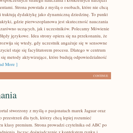
 współczesnych strategii nauczania i konkretnych narzędzi
entami. Strona powstała z myślą o osobach, które nie chcą
 i traktują dydaktykę jako dynamiczną dziedzinę. To punkt
praktyki, gdzie pierwszoplanowa jest skuteczność nauczania
 zarówno uczących, jak i uczestników. Polecamy Mówienie
Błędy językowe. Idea strony opiera się na przekonaniu, że
 rozwija się wtedy, gdy uczestnik angażuje się w sensowne
zyciel staje się facylitatorem procesu. Dlatego w centrum
 się metody aktywizujące, które budują odpowiedzialność
d More ]
CONTINUE
ania
ortal stworzony z myślą o pasjonatach marek Jaguar oraz
 przestrzeń dla tych, którzy chcą lepiej rozumieć
u klasy premium. Strona prowadzi czytelnika od ABC po
adnienia, łącząc doświadczenie z kontekstem rynku i