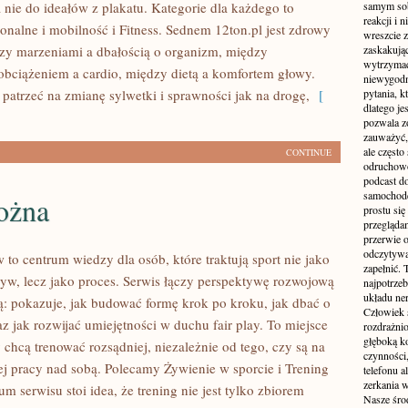
 nie do ideałów z plakatu. Kategorie dla każdego to
samym sobą
reakcji i
onalne i mobilność i Fitness. Sednem 12ton.pl jest zdrowy
wreszcie 
zy marzeniami a dbałością o organizm, między
zaskakując
wytrzymać
obciążeniem a cardio, między dietą a komfortem głowy.
niewygodn
patrzeć na zmianę sylwetki i sprawności jak na drogę,
[
pytania, k
dlatego je
pozwala z
zauważyć, 
ale częst
CONTINUE
odruchowo
podcast do
samochode
ożna
prostu się
przegląda
przerwie 
odczytywan
to centrum wiedzy dla osób, które traktują sport nie jako
zapełnić.
yw, lecz jako proces. Serwis łączy perspektywę rozwojową
najpotrzeb
układu ne
ą: pokazuje, jak budować formę krok po kroku, jak dbać o
Człowiek 
az jak rozwijać umiejętności w duchu fair play. To miejsce
rozdrażnio
głęboką ko
y chcą trenować rozsądniej, niezależnie od tego, czy są na
czynności,
nej pracy nad sobą. Polecamy Żywienie w sporcie i Trening
telefonu 
zerkania w
um serwisu stoi idea, że trening nie jest tylko zbiorem
Nasze śro