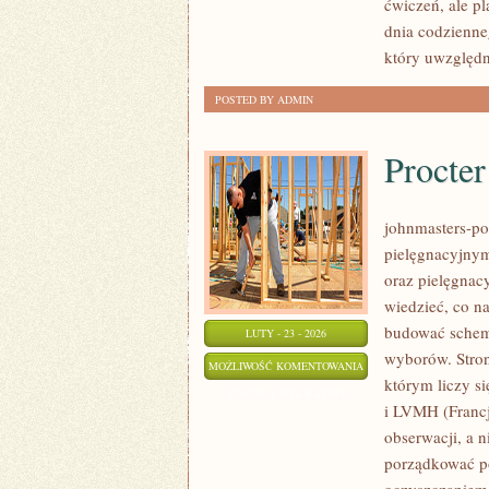
ćwiczeń, ale p
dnia codzienn
który uwzględn
POSTED BY ADMIN
Procte
johnmasters-pol
pielęgnacyjnym
oraz pielęgnacy
wiedzieć, co na
budować schema
LUTY - 23 - 2026
wyborów. Stron
PROCTER
MOŻLIWOŚĆ KOMENTOWANIA
którym liczy si
&
ZOSTAŁA WYŁĄCZONA
i LVMH (Francj
GAMBLE
obserwacji, a 
(P&G)
porządkować po
(USA)