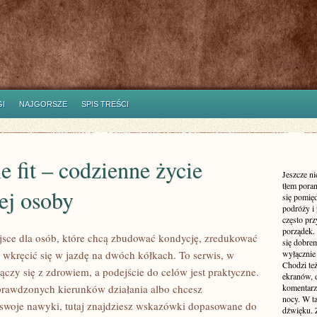
I
NAJGORSZE
SPIS TREŚCI
le fit – codzienne życie
Jeszcze n
tłem poran
ej osoby
się pomię
podróży i 
często pr
porządek. 
ejsce dla osób, które chcą zbudować kondycję, zredukować
się dobre
z wkręcić się w jazdę na dwóch kółkach. To serwis, w
wyłącznie
Chodzi te
łączy się z zdrowiem, a podejście do celów jest praktyczne.
ekranów, 
sprawdzonych kierunków działania albo chcesz
komentarzy
nocy. W ta
woje nawyki, tutaj znajdziesz wskazówki dopasowane do
dźwięku. 