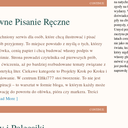
na natych
CONTINUE
zgody na t
wydarzy. W
doświadcz
wne Pisanie Ręczne
gdy na ch
pomysły, n
Umysł prz
zaczyna p
tchniony serwis dla osób, które chcą ilustrować i pisać
latach co
ób przyjemny. To miejsce powstało z myślą o tych, którzy
nie jako m
świata, le
łówka, cenią papier i chcą budować własny podpis w
który nigd
iśmie. Strona prowadzi czytelnika od pierwszych prób,
własny gło
mówić o pr
e ćwiczenia, aż po bardziej rozbudowane tematy związane z
jest pustk
tetyką liter. Ciekawe kategorie to Projekty Krok po Kroku i
naprawdę
owanie. W centrum Elfiki777 stoi tworzenie. To nie jest
spiracji – to warsztat w formie bloga, w którym każdy może
ację do powrotu do ołówka, pióra czy markera. Treści
ad More ]
CONTINUE
y i Polecajki