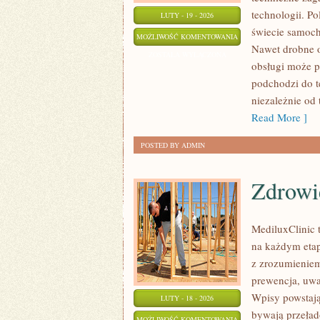
technologii. 
LUTY - 19 - 2026
świecie samoch
PORÓWNANIA
MOŻLIWOŚĆ KOMENTOWANIA
Nawet drobne o
ZOSTAŁA WYŁĄCZONA
obsługi może p
podchodzi do t
niezależnie od 
Read More ]
POSTED BY ADMIN
Zdrowie
MediluxClinic t
na każdym etapi
z zrozumieniem 
prewencja, uw
Wpisy powstają
LUTY - 18 - 2026
bywają przeład
ZDROWIE
MOŻLIWOŚĆ KOMENTOWANIA