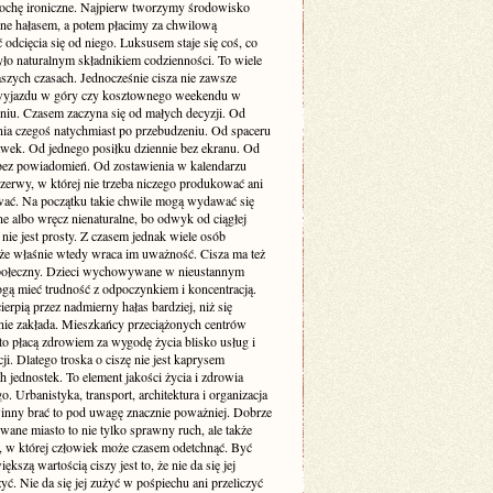
rochę ironiczne. Najpierw tworzymy środowisko
one hałasem, a potem płacimy za chwilową
odcięcia się od niego. Luksusem staje się coś, co
yło naturalnym składnikiem codzienności. To wiele
szych czasach. Jednocześnie cisza nie zawsze
yjazdu w góry czy kosztownego weekendu w
niu. Czasem zaczyna się od małych decyzji. Od
nia czegoś natychmiast po przebudzeniu. Od spaceru
awek. Od jednego posiłku dziennie bez ekranu. Od
bez powiadomień. Od zostawienia w kalendarzu
rzerwy, w której nie trzeba niczego produkować ani
ć. Na początku takie chwile mogą wydawać się
e albo wręcz nienaturalne, bo odwyk od ciągłej
 nie jest prosty. Z czasem jednak wiele osób
że właśnie wtedy wraca im uważność. Cisza ma też
ołeczny. Dzieci wychowywane w nieustannym
gą mieć trudność z odpoczynkiem i koncentracją.
ierpią przez nadmierny hałas bardziej, niż się
ie zakłada. Mieszkańcy przeciążonych centrów
to płacą zdrowiem za wygodę życia blisko usług i
i. Dlatego troska o ciszę nie jest kaprysem
 jednostek. To element jakości życia i zdrowia
o. Urbanistyka, transport, architektura i organizacja
inny brać to pod uwagę znacznie poważniej. Dobrze
wane miasto to nie tylko sprawny ruch, ale także
ń, w której człowiek może czasem odetchnąć. Być
ększą wartością ciszy jest to, że nie da się jej
yć. Nie da się jej zużyć w pośpiechu ani przeliczyć