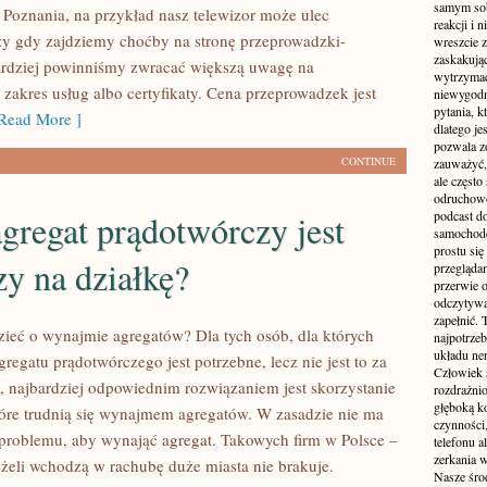
samym sobą
 Poznania, na przykład nasz telewizor może ulec
reakcji i
zy gdy zajdziemy choćby na stronę przeprowadzki-
wreszcie 
zaskakując
ardziej powinniśmy zwracać większą uwagę na
wytrzymać
 zakres usług albo certyfikaty. Cena przeprowadzek jest
niewygodn
pytania, k
Read More ]
dlatego je
pozwala z
CONTINUE
zauważyć, 
ale częst
odruchowo
gregat prądotwórczy jest
podcast do
samochode
prostu się
zy na działkę?
przegląda
przerwie 
odczytywan
zapełnić.
zieć o wynajmie agregatów? Dla tych osób, dla których
najpotrzeb
układu ne
gregatu prądotwórczego jest potrzebne, lecz nie jest to za
Człowiek 
a, najbardziej odpowiednim rozwiązaniem jest skorzystanie
rozdrażnio
głęboką ko
które trudnią się wynajmem agregatów. W zasadzie nie ma
czynności,
problemu, aby wynająć agregat. Takowych firm w Polsce –
telefonu 
zerkania w
eżeli wchodzą w rachubę duże miasta nie brakuje.
Nasze śro