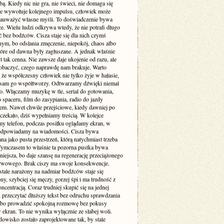
. Kiedy nic nie gra, nie świeci, nie domaga się
 nie wywołuje kolejnego impulsu, człowiek może
zauważyć własne myśli. To doświadczenie bywa
e. Wielu ludzi odkrywa wtedy, że nie potrafi długo
 bez bodźców. Cisza staje się dla nich czymś
ym, bo odsłania zmęczenie, niepokój, chaos albo
tóre od dawna były zagłuszane. A jednak właśnie
st tak cenna. Nie zawsze daje ukojenie od razu, ale
obaczyć, czego naprawdę nam brakuje. Warto
że współczesny człowiek nie tylko żyje w hałasie,
o sam go współtworzy. Odtwarzamy dźwięki niemal
. Włączamy muzykę w tle, serial do gotowania,
 spaceru, film do zasypiania, radio do jazdy
m. Nawet chwile przejściowe, kiedy dawniej po
 czekało, dziś wypełniamy treścią. W kolejce
my telefon, podczas posiłku oglądamy ekran, w
odpowiadamy na wiadomości. Cisza bywa
a jako pusta przestrzeń, którą natychmiast trzeba
 Tymczasem to właśnie ta pozorna pustka bywa
niejsza, bo daje szansę na regenerację przeciążonego
rwowego. Brak ciszy ma swoje konsekwencje.
stale narażony na nadmiar bodźców staje się
ny, szybciej się męczy, gorzej śpi i ma trudność z
ncentracją. Coraz trudniej skupić się na jednej
 przeczytać dłuższy tekst bez odruchu sprawdzania
albo prowadzić spokojną rozmowę bez pokusy
 ekran. To nie wynika wyłącznie ze słabej woli.
dowisko zostało zaprojektowane tak, by stale