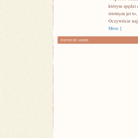
BUDOWY
którym spędzi 
MIESZKAŃ
istotnym jet to
Oczywiście na
More ]
POSTED BY ADMIN