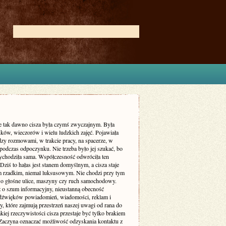
ie tak dawno cisza była czymś zwyczajnym. Była
ków, wieczorów i wielu ludzkich zajęć. Pojawiała
dzy rozmowami, w trakcie pracy, na spacerze, w
podczas odpoczynku. Nie trzeba było jej szukać, bo
zychodziła sama. Współczesność odwróciła ten
Dziś to hałas jest stanem domyślnym, a cisza staje
m rzadkim, niemal luksusowym. Nie chodzi przy tym
 o głośne ulice, maszyny czy ruch samochodowy.
ż o szum informacyjny, nieustanną obecność
dźwięków powiadomień, wiadomości, reklam i
, które zajmują przestrzeń naszej uwagi od rana do
kiej rzeczywistości cisza przestaje być tylko brakiem
Zaczyna oznaczać możliwość odzyskania kontaktu z