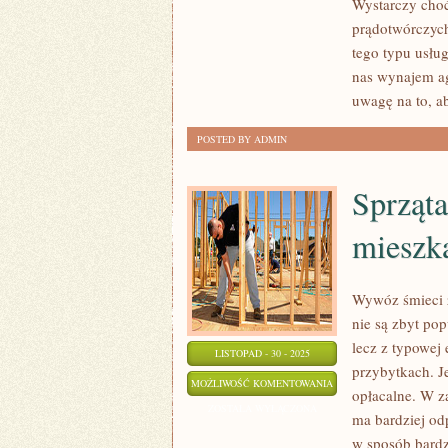
Wystarczy cho
JEST
prądotwórczych 
NAJLEPSZY
tego typu usłu
NA
nas wynajem a
DZIAŁKĘ?
uwagę na to, a
POSTED BY ADMIN
Sprząta
mieszk
Wywóz śmieci z
nie są zbyt po
lecz z typowej
LISTOPAD - 30 - 2025
przybytkach. Je
SPRZĄTANIE
MOŻLIWOŚĆ KOMENTOWANIA
opłacalne. W z
NA
ZOSTAŁA WYŁĄCZONA
ma bardziej od
TERENIE
w sposób bardz