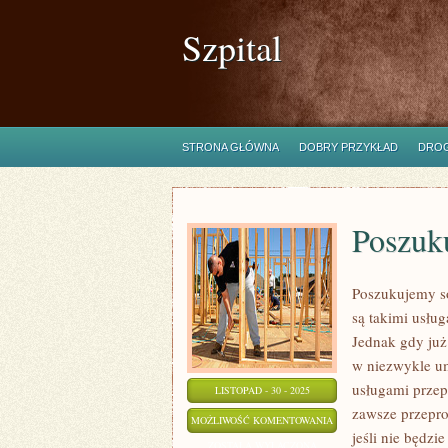
Szpital
STRONA GŁÓWNA
DOBRY PRZYKŁAD
DROG
Poszuk
Poszukujemy s
są takimi usłu
Jednak gdy już
w niezwykle um
usługami przep
LISTOPAD - 30 - 2025
zawsze przepro
POSZUKUJEMY
MOŻLIWOŚĆ KOMENTOWANIA
jeśli nie będzi
FACHOWCÓW
ZOSTAŁA WYŁĄCZONA