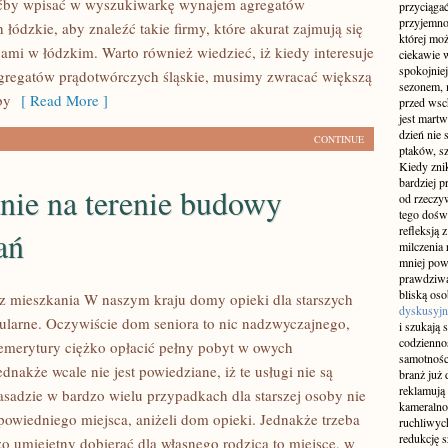
ćby wpisać w wyszukiwarkę wynajem agregatów
przyciągać
przyjemnoś
łódzkie, aby znaleźć takie firmy, które akurat zajmują się
której mo
gami w łódzkim. Warto również wiedzieć, iż kiedy interesuje
ciekawie w
spokojniej
gregatów prądotwórczych śląskie, musimy zwracać większą
sezonem, m
by
[ Read More ]
przed wsch
jest martw
dzień nie
CONTINUE
ptaków, sz
Kiedy znik
bardziej p
nie na terenie budowy
od rzeczyw
tego doświ
refleksją 
ań
milczenia 
mniej pow
prawdziwą
bliską os
 mieszkania W naszym kraju domy opieki dla starszych
dyskusyjn
pularne. Oczywiście dom seniora to nic nadzwyczajnego,
i szukają 
codziennoś
 emerytury ciężko opłacić pełny pobyt w owych
samotnośc
dnakże wcale nie jest powiedziane, iż te usługi nie są
branż już 
reklamują 
asadzie w bardzo wielu przypadkach dla starszej osoby nie
kameralno
powiedniego miejsca, aniżeli dom opieki. Jednakże trzeba
ruchliwyc
redukcję s
o umiejętny dobierać dla własnego rodzica to miejsce, w