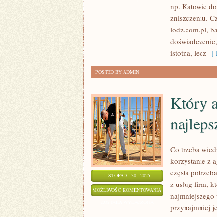
np. Katowic do
zniszczeniu. C
lodz.com.pl, b
doświadczenie,
istotna, lecz
[ 
POSTED BY ADMIN
Który a
najleps
Co trzeba wied
korzystanie z a
częsta potrzeb
LISTOPAD - 30 - 2025
z usług firm, 
KTÓRY
MOŻLIWOŚĆ KOMENTOWANIA
najmniejszego 
AGREGAT
ZOSTAŁA WYŁĄCZONA
przynajmniej j
PRĄDOTWÓRCZY