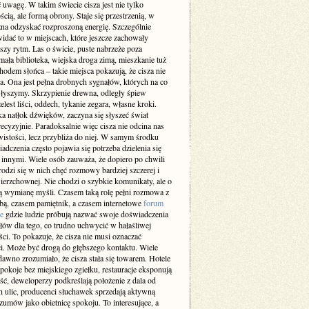
 uwagę. W takim świecie cisza jest nie tylko
cią, ale formą obrony. Staje się przestrzenią, w
żna odzyskać rozproszoną energię. Szczególnie
idać to w miejscach, które jeszcze zachowały
szy rytm. Las o świcie, puste nabrzeże poza
ała biblioteka, wiejska droga zimą, mieszkanie tuż
odem słońca – takie miejsca pokazują, że cisza nie
a. Ona jest pełna drobnych sygnałów, których na co
 słyszymy. Skrzypienie drewna, odległy śpiew
elest liści, oddech, tykanie zegara, własne kroki.
a natłok dźwięków, zaczyna się słyszeć świat
recyzyjnie. Paradoksalnie więc cisza nie odcina nas
istości, lecz przybliża do niej. W samym środku
adczenia często pojawia się potrzeba dzielenia się
z innymi. Wiele osób zauważa, że dopiero po chwili
rodzi się w nich chęć rozmowy bardziej szczerej i
ierzchownej. Nie chodzi o szybkie komunikaty, ale o
 wymianę myśli. Czasem taką rolę pełni rozmowa z
obą, czasem pamiętnik, a czasem internetowe
forum
e
gdzie ludzie próbują nazwać swoje doświadczenia
słów dla tego, co trudno uchwycić w hałaśliwej
ci. To pokazuje, że cisza nie musi oznaczać
i. Może być drogą do głębszego kontaktu. Wiele
dawno zrozumiało, że cisza stała się towarem. Hotele
pokoje bez miejskiego zgiełku, restauracje eksponują
ść, deweloperzy podkreślają położenie z dala od
h ulic, producenci słuchawek sprzedają aktywną
zumów jako obietnicę spokoju. To interesujące, a