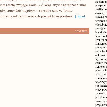
zarazem t
całą resztę swojego życia… A więc czymś ze wszech miar
przepełni
możliwość 
, aby sprawdzić najpierw wszystkie takowe firmy.
dawniej b
jlepszym miejscem naszych poszukiwań powinny
[ Read
mówi o na
wymaga w
odosobnie
niewłącza
CONTINUE
bez słuch
wieczora 
krótkiej p
konsumowa
niewygodn
stymulacji
odkrywa, 
wymiar sp
szumie mo
Seniorzy c
powszechn
miast częs
komunikacj
wrażliwych
publiczneg
pracy pow
zaprojekto
przestrze
może najwi
przyspiesz