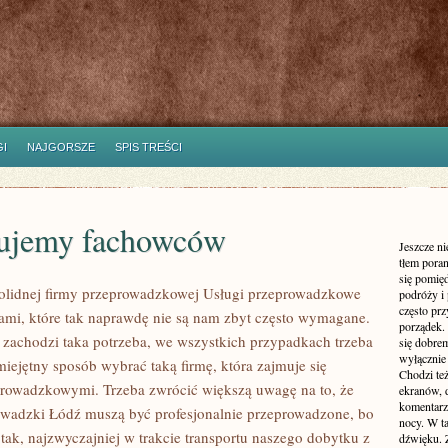
I
NAJGORSZE
SPIS TREŚCI
ujemy fachowców
Jeszcze n
tłem poran
się pomię
olidnej firmy przeprowadzkowej Usługi przeprowadzkowe
podróży i 
często pr
gami, które tak naprawdę nie są nam zbyt często wymagane.
porządek. 
 zachodzi taka potrzeba, we wszystkich przypadkach trzeba
się dobre
wyłącznie
iejętny sposób wybrać taką firmę, która zajmuje się
Chodzi te
rowadzkowymi. Trzeba zwrócić większą uwagę na to, że
ekranów, 
komentarzy
wadzki Łódź muszą być profesjonalnie przeprowadzone, bo
nocy. W ta
e tak, najzwyczajniej w trakcie transportu naszego dobytku z
dźwięku. 