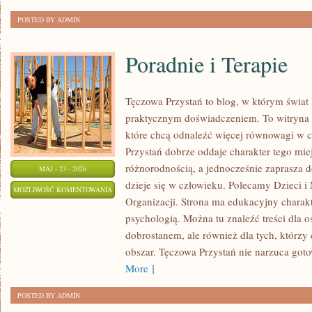
POSTED BY ADMIN
Poradnie i Terapie
Tęczowa Przystań to blog, w którym świat 
praktycznym doświadczeniem. To witryna 
które chcą odnaleźć więcej równowagi w 
Przystań dobrze oddaje charakter tego mie
różnorodnością, a jednocześnie zaprasza d
MAJ - 23 - 2026
dzieje się w człowieku. Polecamy Dzieci i 
PORADNIE
MOŻLIWOŚĆ KOMENTOWANIA
Organizacji. Strona ma edukacyjny charakt
I
ZOSTAŁA WYŁĄCZONA
psychologią. Można tu znaleźć treści dla os
TERAPIE
dobrostanem, ale również dla tych, którzy
obszar. Tęczowa Przystań nie narzuca got
More ]
POSTED BY ADMIN