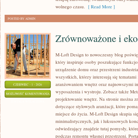
wolnego czasu.
[ Read More ]
POSTED BY ADMIN
Zrównoważone i eko
M-Loft Design to nowoczesny blog poświę
który inspiruje osoby poszukujące funkc
urządzenie domu oraz przestrzeni industria
wszystkich, którzy interesują się tematam
aranżowaniem wnętrz oraz najnowszymi in
CZERWIEC - 1 - 2026
wyposażenia i wystroju. Zobacz także Met
ZRÓWNOWAŻONE
MOŻLIWOŚĆ KOMENTOWANIA
projektowanie wnętrz. Na stronie można z
I
ZOSTAŁA WYŁĄCZONA
dotyczące stylowych aranżacji, które poma
EKO
miejsce do życia. M-Loft Design skupia s
WNĘTRZA
minimalistycznych, jak i luksusowych kon
odwiedzający znajdzie tutaj pomysły, któ
podczas remontu własnej przestrzeni. Portal