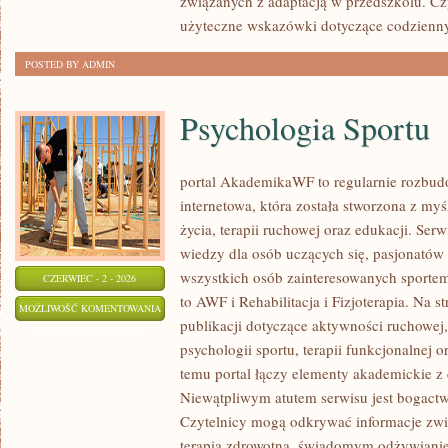
związanych z adaptacją w przedszkolu. Cz
użyteczne wskazówki dotyczące codzienn
POSTED BY ADMIN
Psychologia Sportu
portal AkademikaWF to regularnie rozbu
internetowa, która została stworzona z my
życia, terapii ruchowej oraz edukacji. Se
wiedzy dla osób uczących się, pasjonatów 
wszystkich osób zainteresowanych sportem
CZERWIEC - 2 - 2026
to AWF i Rehabilitacja i Fizjoterapia. Na 
PSYCHOLOGIA
MOŻLIWOŚĆ KOMENTOWANIA
publikacji dotyczące aktywności ruchowe
SPORTU
ZOSTAŁA WYŁĄCZONA
psychologii sportu, terapii funkcjonalnej 
temu portal łączy elementy akademickie 
Niewątpliwym atutem serwisu jest bogact
Czytelnicy mogą odkrywać informacje zwi
terapią zdrowotną, świadomym odżywianie