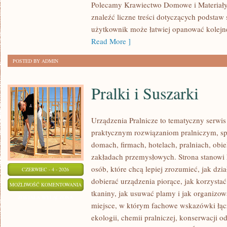
Polecamy Krawiectwo Domowe i Materiały 
znaleźć liczne treści dotyczących podstaw 
użytkownik może łatwiej opanować kolejn
Read More ]
POSTED BY ADMIN
Pralki i Suszarki
Urządzenia Pralnicze to tematyczny serwis
praktycznym rozwiązaniom pralniczym, 
domach, firmach, hotelach, pralniach, obi
zakładach przemysłowych. Strona stanowi
osób, które chcą lepiej zrozumieć, jak dzia
CZERWIEC - 4 - 2026
dobierać urządzenia piorące, jak korzystać
PRALKI
MOŻLIWOŚĆ KOMENTOWANIA
tkaniny, jak usuwać plamy i jak organizow
I
ZOSTAŁA WYŁĄCZONA
miejsce, w którym fachowe wskazówki łącz
SUSZARKI
ekologii, chemii pralniczej, konserwacji o