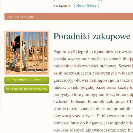
związane
[ Read More ]
POSTED BY ADMIN
Poradniki zakupowe
EsportowySklep.pl to dynamicznie rozwijają
została stworzona z myślą o osobach dbaj
miłośnikach aktywności ruchowej. Serwis 
osób poszukujących praktycznych wskazó
garderoby, obuwia treningowego, a także 
CZERWIEC - 1 - 2026
fitness. Dzięki bogatej bazie treści każdy
PORADNIKI
MOŻLIWOŚĆ KOMENTOWANIA
pomysły, które pomogą mu w wyborze od
ZAKUPOWE
ZOSTAŁA WYŁĄCZONA
ćwiczeń. Polecam Poradniki zakupowe i Tre
stronie można znaleźć obszerne poradniki
aktywnego stylu życia. Publikowane mater
dobierać buty do biegania, jakie spodnie 
podczas różnych aktywności oraz które bl