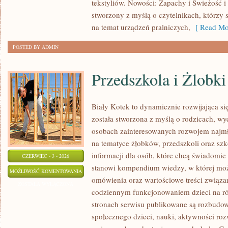
tekstyliów. Nowości: Zapachy i Świeżość i 
stworzony z myślą o czytelnikach, którzy 
na temat urządzeń pralniczych,
[ Read Mo
POSTED BY ADMIN
Przedszkola i Żlobki
Biały Kotek to dynamicznie rozwijająca się
została stworzona z myślą o rodzicach, w
osobach zainteresowanych rozwojem najmło
na tematyce żłobków, przedszkoli oraz szk
informacji dla osób, które chcą świadomie
CZERWIEC - 3 - 2026
stanowi kompendium wiedzy, w której mo
PRZEDSZKOLA
MOŻLIWOŚĆ KOMENTOWANIA
omówienia oraz wartościowe treści związ
I
ZOSTAŁA WYŁĄCZONA
codziennym funkcjonowaniem dzieci na ró
ŻLOBKI
stronach serwisu publikowane są rozbudow
społecznego dzieci, nauki, aktywności ro