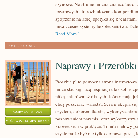
szynowa. Na stronie można znaleźć treści
WYDARZENIA
towarowych. To rozbudowane kompendium
spojrzenie na kolej spotyka się z tematam
nowoczesne systemy bezpieczeństwa. Dzi
Read More ]
POSTED BY ADMIN
Naprawy i Przeróbki
Proszkic.pl to pomocna strona internetow
może stać się bazą inspiracji dla osób roz
nitką, jak również dla tych, którzy mają j
chcą poszerzać warsztat. Serwis skupia się
szyciem, doborem tkanin, wykonywaniem d
CZERWIEC - 5 - 2026
poznawaniem narzędzi oraz wykorzystywa
NAPRAWY
MOŻLIWOŚĆ KOMENTOWANIA
krawieckich w praktyce. To internetowy po
I
ZOSTAŁA WYŁĄCZONA
szycie może być nie tylko domową pasją, le
PRZERÓBKI