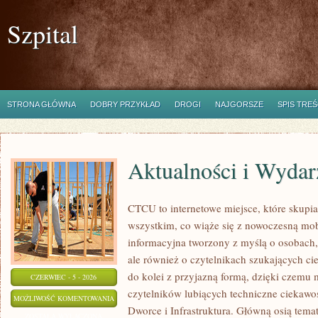
Szpital
STRONA GŁÓWNA
DOBRY PRZYKŁAD
DROGI
NAJGORSZE
SPIS TREŚ
Aktualności i Wydar
CTCU to internetowe miejsce, które skupia 
wszystkim, co wiąże się z nowoczesną mob
informacyjna tworzony z myślą o osobach, 
ale również o czytelnikach szukających ci
do kolei z przyjazną formą, dzięki czemu
CZERWIEC - 5 - 2026
czytelników lubiących techniczne ciekawost
AKTUALNOŚCI
MOŻLIWOŚĆ KOMENTOWANIA
Dworce i Infrastruktura. Główną osią tema
I
ZOSTAŁA WYŁĄCZONA