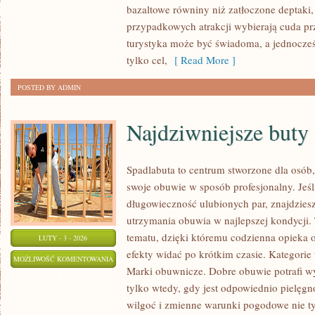
bazaltowe równiny niż zatłoczone deptaki, 
przypadkowych atrakcji wybierają cuda pr
turystyka może być świadoma, a jednocześn
tylko cel,
[ Read More ]
POSTED BY ADMIN
Najdziwniejsze buty 
Spadlabuta to centrum stworzone dla osób, 
swoje obuwie w sposób profesjonalny. Jeśli
długowieczność ulubionych par, znajdziesz
utrzymania obuwia w najlepszej kondycji
tematu, dzięki któremu codzienna opieka o 
LUTY - 3 - 2026
efekty widać po krótkim czasie. Kategorie 
NAJDZIWNIEJSZE
MOŻLIWOŚĆ KOMENTOWANIA
Marki obuwnicze. Dobre obuwie potrafi w
BUTY
ZOSTAŁA WYŁĄCZONA
tylko wtedy, gdy jest odpowiednio pielęgn
ŚWIATA
wilgoć i zmienne warunki pogodowe nie ty