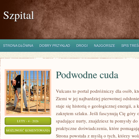
Szpital
STRONA GŁÓWNA
DOBRY PRZYKŁAD
DROGI
NAJGORSZE
SPIS TREŚ
Podwodne cuda
Vulcans to portal podróżniczy dla osób, k
Ziemi w jej najbardziej pierwotnej odsłon
staje się historią o geologicznej energii, 
zakrętem szlaku. Jeśli fascynują Cię góry 
spadające nurty, znajdziesz tu pomysły do 
LUTY - 4 - 2026
praktyczne doświadczenia, które pomagają
PODWODNE
MOŻLIWOŚĆ KOMENTOWANIA
Strona powstała z myślą o tych, którzy wo
CUDA
ZOSTAŁA WYŁĄCZONA