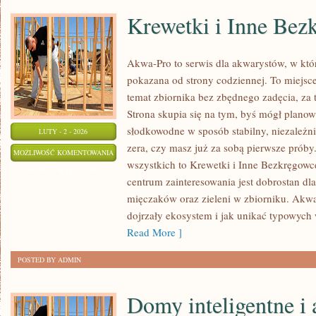
Krewetki i Inne Bez
Akwa-Pro to serwis dla akwarystów, w któ
pokazana od strony codziennej. To miejsce
temat zbiornika bez zbędnego zadęcia, za 
Strona skupia się na tym, byś mógł plano
słodkowodne w sposób stabilny, niezależnie
LUTY - 2 - 2026
zera, czy masz już za sobą pierwsze próby
KREWETKI
MOŻLIWOŚĆ KOMENTOWANIA
wszystkich to Krewetki i Inne Bezkręgow
I
ZOSTAŁA WYŁĄCZONA
centrum zainteresowania jest dobrostan dl
INNE
mięczaków oraz zieleni w zbiorniku. Akwa
BEZKRĘGOWCE
dojrzały ekosystem i jak unikać typowych w
Read More ]
POSTED BY ADMIN
Domy inteligentne i