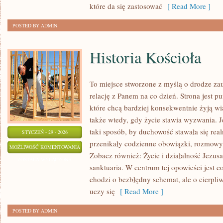
które da się zastosować
[ Read More ]
POSTED BY ADMIN
Historia Kościoła
To miejsce stworzone z myślą o drodze za
relację z Panem na co dzień. Strona jest p
które chcą bardziej konsekwentnie żyją wia
także wtedy, gdy życie stawia wyzwania. Je
taki sposób, by duchowość stawała się realn
STYCZEŃ - 29 - 2026
przenikały codzienne obowiązki, rozmowy, 
HISTORIA
MOŻLIWOŚĆ KOMENTOWANIA
Zobacz również: Życie i działalność Jezusa
KOŚCIOŁA
ZOSTAŁA WYŁĄCZONA
sanktuaria. W centrum tej opowieści jest 
chodzi o bezbłędny schemat, ale o cierpli
uczy się
[ Read More ]
POSTED BY ADMIN