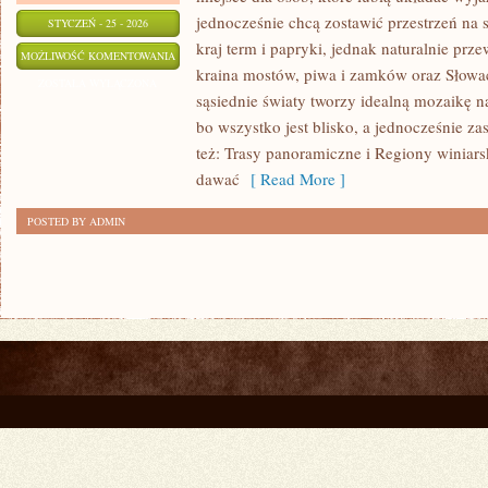
jednocześnie chcą zostawić przestrzeń na
STYCZEŃ - 25 - 2026
kraj term i papryki, jednak naturalnie przew
TAJEMNICZE
MOŻLIWOŚĆ KOMENTOWANIA
kraina mostów, piwa i zamków oraz Słowacj
I
ZOSTAŁA WYŁĄCZONA
sąsiednie światy tworzy idealną mozaikę na
OPUSZCZONE
bo wszystko jest blisko, a jednocześnie z
MIEJSCA
też: Trasy panoramiczne i Regiony winiarski
dawać
[ Read More ]
POSTED BY ADMIN