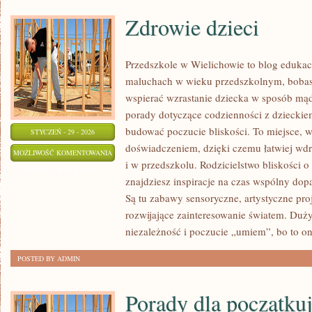
Zdrowie dzieci
Przedszkole w Wielichowie to blog edukac
maluchach w wieku przedszkolnym, bobasa
wspierać wzrastanie dziecka w sposób mąd
porady dotyczące codzienności z dzieckiem,
budować poczucie bliskości. To miejsce, w
STYCZEŃ - 29 - 2026
doświadczeniem, dzięki czemu łatwiej wd
ZDROWIE
MOŻLIWOŚĆ KOMENTOWANIA
i w przedszkolu. Rodzicielstwo bliskości 
DZIECI
ZOSTAŁA WYŁĄCZONA
znajdziesz inspiracje na czas wspólny do
Są tu zabawy sensoryczne, artystyczne proj
rozwijające zainteresowanie światem. Duż
niezależność i poczucie „umiem”, bo to o
POSTED BY ADMIN
Porady dla początku