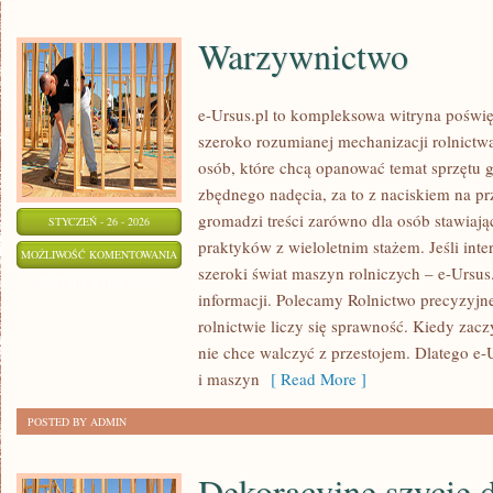
Warzywnictwo
e-Ursus.pl to kompleksowa witryna poświ
szeroko rozumianej mechanizacji rolnictwa
osób, które chcą opanować temat sprzętu 
zbędnego nadęcia, za to z naciskiem na p
gromadzi treści zarówno dla osób stawiając
STYCZEŃ - 26 - 2026
praktyków z wieloletnim stażem. Jeśli inter
WARZYWNICTWO
MOŻLIWOŚĆ KOMENTOWANIA
szeroki świat maszyn rolniczych – e-Ursu
ZOSTAŁA WYŁĄCZONA
informacji. Polecamy Rolnictwo precyzyjn
rolnictwie liczy się sprawność. Kiedy zacz
nie chce walczyć z przestojem. Dlatego e-
i maszyn
[ Read More ]
POSTED BY ADMIN
Dekoracyjne szycie