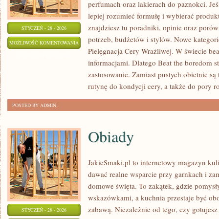
perfumach oraz lakierach do paznokci. Je
lepiej rozumieć formułę i wybierać produk
znajdziesz tu poradniki, opinie oraz por
STYCZEŃ - 28 - 2026
potrzeb, budżetów i stylów. Nowe kategorie
KOSMETYKI
MOŻLIWOŚĆ KOMENTOWANIA
Pielęgnacja Cery Wrażliwej. W świecie bea
ZOSTAŁA WYŁĄCZONA
informacjami. Dlatego Beat the boredom st
zastosowanie. Zamiast pustych obietnic są 
rutynę do kondycji cery, a także do pory ro
POSTED BY ADMIN
Obiady
JakieSmaki.pl to internetowy magazyn kuli
dawać realne wsparcie przy garnkach i za
domowe święta. To zakątek, gdzie pomysły
wskazówkami, a kuchnia przestaje być obo
zabawą. Niezależnie od tego, czy gotujesz 
STYCZEŃ - 28 - 2026