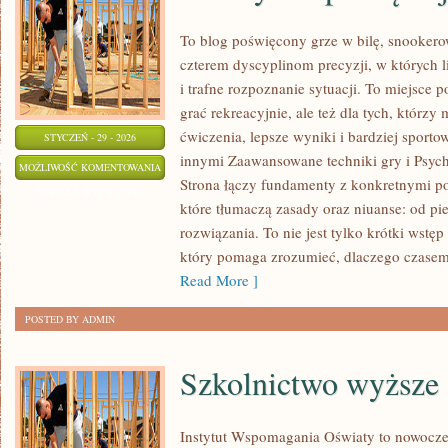
To blog poświęcony grze w bilę, snookero
czterem dyscyplinom precyzji, w których l
i trafne rozpoznanie sytuacji. To miejsce p
grać rekreacyjnie, ale też dla tych, którz
ćwiczenia, lepsze wyniki i bardziej sport
STYCZEŃ - 29 - 2026
innymi Zaawansowane techniki gry i Psycho
PORADY
MOŻLIWOŚĆ KOMENTOWANIA
Strona łączy fundamenty z konkretnymi por
DLA
ZOSTAŁA WYŁĄCZONA
które tłumaczą zasady oraz niuanse: od pi
POCZĄTKUJĄCYCH
rozwiązania. To nie jest tylko krótki wst
który pomaga zrozumieć, dlaczego czasem
Read More ]
POSTED BY ADMIN
Szkolnictwo wyższe
Instytut Wspomagania Oświaty to nowocze