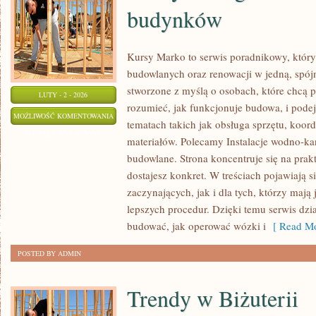
budynków
Kursy Marko to serwis poradnikowy, który
budowlanych oraz renowacji w jedną, spójn
stworzone z myślą o osobach, które chcą p
LUTY - 2 - 2026
rozumieć, jak funkcjonuje budowa, i pode
DOMY
MOŻLIWOŚĆ KOMENTOWANIA
tematach takich jak obsługa sprzętu, koor
INTELIGENTNE
ZOSTAŁA WYŁĄCZONA
materiałów. Polecamy Instalacje wodno-kan
I
budowlane. Strona koncentruje się na prakt
AUTOMATYKA
dostajesz konkret. W treściach pojawiają 
BUDYNKÓW
zaczynających, jak i dla tych, którzy mają
lepszych procedur. Dzięki temu serwis dzia
budować, jak operować wózki i
[ Read Mo
POSTED BY ADMIN
Trendy w Biżuterii