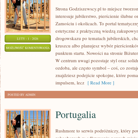
Strona Godziszewscy.pl to miejsce tworzon
interesuje jubilerstwo, pierścienie ślubne 
Zamościu i okolicach. To portal tematyczny
estetyczne z praktyczną wiedzą zakupowym
drogowskazu po tematach jubilerskich, chc
LUTY - 1 - 2026
kruszcu albo planujesz wybór pierścionków
TRENDY
MOŻLIWOŚĆ KOMENTOWANIA
punktem startu. Nowości na stronie Biżuter
W
ZOSTAŁA WYŁĄCZONA
W centrum uwagi pozostaje styl oraz solidn
BIŻUTERII
ozdoba, ale często symbol – coś, co zostaje
znajdziesz podejście spokojne, które pom
impulsem, lecz
[ Read More ]
POSTED BY ADMIN
Portugalia
Rushmore to serwis podróżniczy, który po