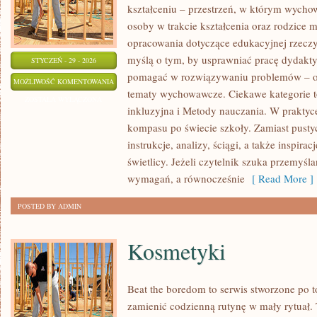
kształceniu – przestrzeń, w którym wycho
osoby w trakcie kształcenia oraz rodzice 
opracowania dotyczące edukacyjnej rzeczy
myślą o tym, by usprawniać pracę dydaktyc
STYCZEŃ - 29 - 2026
pomagać w rozwiązywaniu problemów – o
SZKOLNICTWO
MOŻLIWOŚĆ KOMENTOWANIA
tematy wychowawcze. Ciekawe kategorie to
WYŻSZE
ZOSTAŁA WYŁĄCZONA
inkluzyjna i Metody nauczania. W praktyce 
kompasu po świecie szkoły. Zamiast pustyc
instrukcje, analizy, ściągi, a także inspir
świetlicy. Jeżeli czytelnik szuka przemyś
wymagań, a równocześnie
[ Read More ]
POSTED BY ADMIN
Kosmetyki
Beat the boredom to serwis stworzone po t
zamienić codzienną rutynę w mały rytuał.