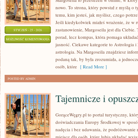
Margoseila to przestrzeń w online, w któr
nowo. To strona, który powstał z myślą o 
temu, kim jesteś, jak myślisz, czego potrz
Jeśli kiedykolwiek miałeś wrażenie, że w r
zastanowienie, Margoseila jest dla Ciebie. 
STYCZEŃ - 25 - 2026
porad, lecz kompas, która pomaga układać
ENERGIA
MOŻLIWOŚĆ KOMENTOWANIA
jasność. Ciekawe kategorie to Astrologia 
I
ZOSTAŁA WYŁĄCZONA
astrologia. Na Margoseila znajdziesz info
AURA
podaną tak, by była zrozumiała, a jednocz
CZŁOWIEKA
osób, które
[ Read More ]
POSTED BY ADMIN
Tajemnicze i opuszc
GorąceWęgry.pl to portal turystyczny, któr
doświadczania Europy Środkowej w sposó
nadęcia i bez udawania, że podróżowanie
miejsce dla osób, które lubią układać wyj