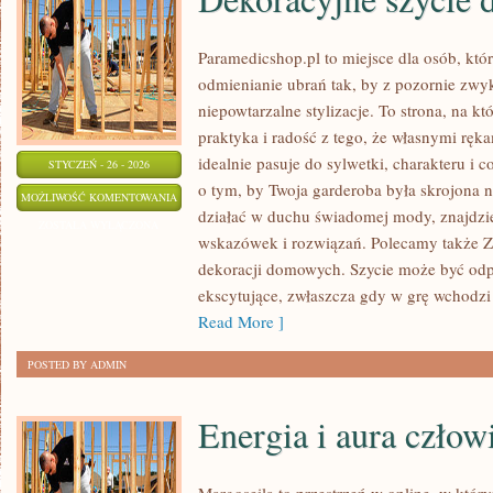
Paramedicshop.pl to miejsce dla osób, któ
odmienianie ubrań tak, by z pozornie zwy
niepowtarzalne stylizacje. To strona, na któ
praktyka i radość z tego, że własnymi ręk
idealnie pasuje do sylwetki, charakteru i 
STYCZEŃ - 26 - 2026
o tym, by Twoja garderoba była skrojona n
DEKORACYJNE
MOŻLIWOŚĆ KOMENTOWANIA
działać w duchu świadomej mody, znajdzie
SZYCIE
ZOSTAŁA WYŁĄCZONA
wskazówek i rozwiązań. Polecamy także Ze
DO
dekoracji domowych. Szycie może być odpr
DOMU
ekscytujące, zwłaszcza gdy w grę wchodzi 
Read More ]
POSTED BY ADMIN
Energia i aura człow