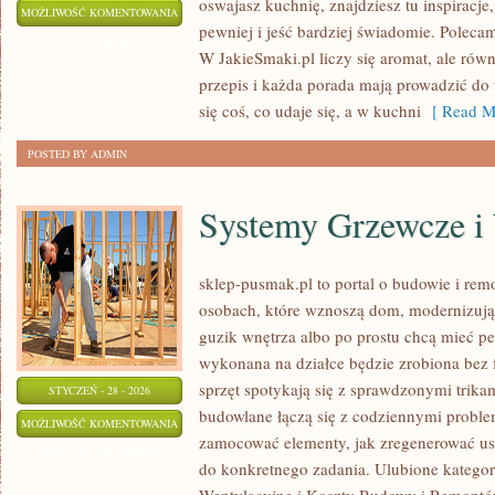
oswajasz kuchnię, znajdziesz tu inspiracj
OBIADY
MOŻLIWOŚĆ KOMENTOWANIA
pewniej i jeść bardziej świadomie. Poleca
ZOSTAŁA WYŁĄCZONA
W JakieSmaki.pl liczy się aromat, ale równ
przepis i każda porada mają prowadzić do 
się coś, co udaje się, a w kuchni
[ Read M
POSTED BY ADMIN
Systemy Grzewcze i
sklep-pusmak.pl to portal o budowie i rem
osobach, które wznoszą dom, modernizują 
guzik wnętrza albo po prostu chcą mieć p
wykonana na działce będzie zrobiona bez 
sprzęt spotykają się z sprawdzonymi trika
STYCZEŃ - 28 - 2026
budowlane łączą się z codziennymi proble
SYSTEMY
MOŻLIWOŚĆ KOMENTOWANIA
zamocować elementy, jak zregenerować ust
GRZEWCZE
ZOSTAŁA WYŁĄCZONA
do konkretnego zadania. Ulubione kategor
I