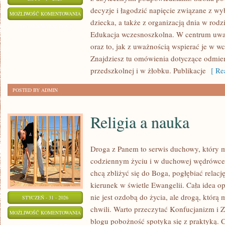
decyzje i łagodzić napięcie związane z wy
PROBLEMY
MOŻLIWOŚĆ KOMENTOWANIA
dziecka, a także z organizacją dnia w rodz
WYCHOWAWCZE
ZOSTAŁA WYŁĄCZONA
Edukacja wczesnoszkolna. W centrum uwa
oraz to, jak z uważnością wspierać je w w
Znajdziesz tu omówienia dotyczące odmie
przedszkolnej i w żłobku. Publikacje
[ Rea
POSTED BY ADMIN
Religia a nauka
Droga z Panem to serwis duchowy, który
codziennym życiu i w duchowej wędrówce. 
chcą zbliżyć się do Boga, pogłębiać relac
kierunek w świetle Ewangelii. Cała idea op
nie jest ozdobą do życia, ale drogą, któr
STYCZEŃ - 31 - 2026
chwili. Warto przeczytać Konfucjanizm i 
RELIGIA
MOŻLIWOŚĆ KOMENTOWANIA
blogu pobożność spotyka się z praktyką. C
A