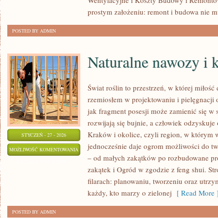
Wentylacyjne i Koszty Budowy i Remontów.
WENTYLACYJNE
prostym założeniu: remont i budowa nie 
POSTED BY ADMIN
Naturalne nawozy i
Świat roślin to przestrzeń, w której miłość 
rzemiosłem w projektowaniu i pielęgnacji
jak fragment posesji może zamienić się w 
rozwijają się bujnie, a człowiek odzyskuje 
Kraków i okolice, czyli region, w którym w
STYCZEŃ - 27 - 2026
jednocześnie daje ogrom możliwości do t
NATURALNE
MOŻLIWOŚĆ KOMENTOWANIA
– od małych zakątków po rozbudowane pr
NAWOZY
ZOSTAŁA WYŁĄCZONA
zakątek i Ogród w zgodzie z feng shui. Str
I
filarach: planowaniu, tworzeniu oraz utrz
KOMPOSTOWANIE
każdy, kto marzy o zielonej
[ Read More 
POSTED BY ADMIN