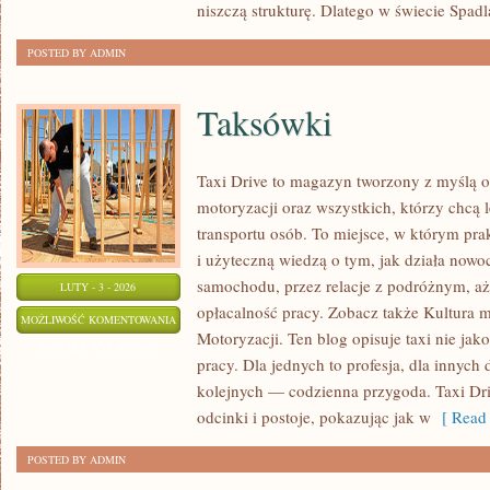
niszczą strukturę. Dlatego w świecie Spadla
POSTED BY ADMIN
Taksówki
Taxi Drive to magazyn tworzony z myślą o 
motoryzacji oraz wszystkich, którzy chcą 
transportu osób. To miejsce, w którym prak
i użyteczną wiedzą o tym, jak działa nowo
samochodu, przez relacje z podróżnym, aż
LUTY - 3 - 2026
opłacalność pracy. Zobacz także Kultura m
TAKSÓWKI
MOŻLIWOŚĆ KOMENTOWANIA
Motoryzacji. Ten blog opisuje taxi nie jak
ZOSTAŁA WYŁĄCZONA
pracy. Dla jednych to profesja, dla innych 
kolejnych — codzienna przygoda. Taxi Dri
odcinki i postoje, pokazując jak w
[ Read 
POSTED BY ADMIN