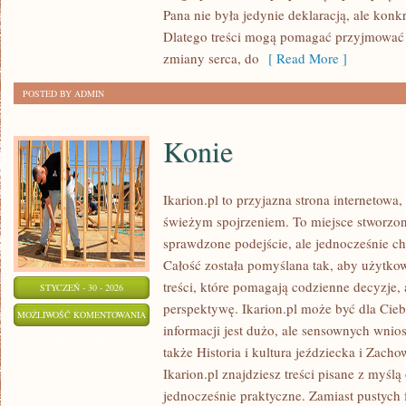
ZOSTAŁA WYŁĄCZONA
Pana nie była jedynie deklaracją, ale ko
NAUKA
Dlatego treści mogą pomagać przyjmować 
zmiany serca, do
[ Read More ]
POSTED BY ADMIN
Konie
Ikarion.pl to przyjazna strona internetowa
świeżym spojrzeniem. To miejsce stworzon
sprawdzone podejście, ale jednocześnie 
Całość została pomyślana tak, aby użytko
treści, które pomagają codzienne decyzje, 
STYCZEŃ - 30 - 2026
perspektywę. Ikarion.pl może być dla Cie
KONIE
MOŻLIWOŚĆ KOMENTOWANIA
informacji jest dużo, ale sensownych wnio
ZOSTAŁA WYŁĄCZONA
także Historia i kultura jeździecka i Zach
Ikarion.pl znajdziesz treści pisane z myślą
jednocześnie praktyczne. Zamiast pustych 