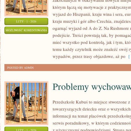
zakochanych w odkrywaniu nowych miejsc
którym łączą się motywacje z praktycznym
wyjazd do Hiszpanii, kraju wina i sera, eu
kraju muzyki i gór albo Czechia, znajdzies
LUTY - 1 - 2026
ogarnąć wyjazd od A do Z. Na Rushmore n
PORTUGALIA
MOŻLIWOŚĆ KOMENTOWANIA
podejście. Treści powstają tak, by pomaga
ZOSTAŁA WYŁĄCZONA
mieć wszystko pod kontrolą, jak i tym, kt
temu każdy czytelnik może znaleźć swój r
wypadów, przez trasy objazdowe, aż po
[ 
POSTED BY ADMIN
Problemy wychowaw
Przedszkole Kubuś to miejsce stworzone z
towarzyszących dziecku oraz o wszystkich,
informacji na temat placówek przedszkolny
serwis poradnikowy, w którym codzienność
z użytecznymi podpowiedziami. Strona po
LUTY - 1 - 2026