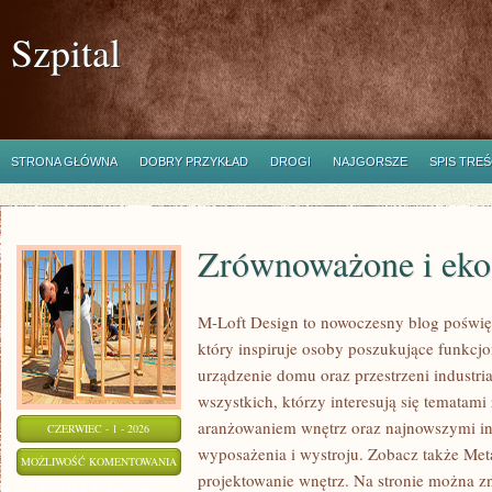
Szpital
STRONA GŁÓWNA
DOBRY PRZYKŁAD
DROGI
NAJGORSZE
SPIS TREŚ
Zrównoważone i eko
M-Loft Design to nowoczesny blog poświę
który inspiruje osoby poszukujące funkc
urządzenie domu oraz przestrzeni industria
wszystkich, którzy interesują się tematam
aranżowaniem wnętrz oraz najnowszymi in
CZERWIEC - 1 - 2026
wyposażenia i wystroju. Zobacz także Met
ZRÓWNOWAŻONE
MOŻLIWOŚĆ KOMENTOWANIA
projektowanie wnętrz. Na stronie można z
I
ZOSTAŁA WYŁĄCZONA