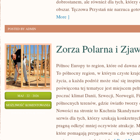
dobrostanem, ale również dla tych, którzy
obszar. Tęczowa Przystań nie narzuca got
More ]
POSTED BY ADMIN
Zorza Polarna i Zja
Północ Europy to region, które od dawna 
To północny region, w którym czyste krajo
życia, a każda podróż może stać się inspiru
poświęcona tej tematyce jest miejscem peł
poczuć klimat Danii, Szwecji, Norwegii, Fin
MAJ - 22 - 2026
północnych terenów, gdzie światło tworzy 
ZORZA
MOŻLIWOŚĆ KOMENTOWANIA
Nowości na stronie to Kuchnia Skandynaws
POLARNA
ZOSTAŁA WYŁĄCZONA
serwis dla tych, którzy szukają konkretnyc
I
pragną odkryć mniej oczywiste atrakcje. 
ZJAWISKA
które pomagają przygotować się do wyjaz
NATURY