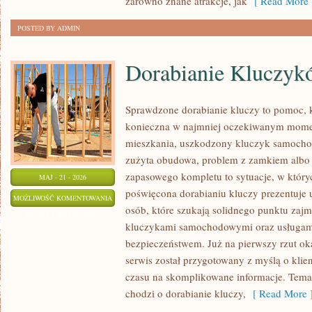
zarówno znane atrakcje, jak
[ Read More 
POSTED BY ADMIN
Dorabianie Kluczyk
Sprawdzone dorabianie kluczy to pomoc, k
konieczna w najmniej oczekiwanym mome
mieszkania, uszkodzony kluczyk samochodo
zużyta obudowa, problem z zamkiem albo
zapasowego kompletu to sytuacje, w któryc
MAJ - 21 - 2026
poświęcona dorabianiu kluczy prezentuje 
DORABIANIE
MOŻLIWOŚĆ KOMENTOWANIA
osób, które szukają solidnego punktu zaj
KLUCZYKÓW
ZOSTAŁA WYŁĄCZONA
kluczykami samochodowymi oraz usługam
bezpieczeństwem. Już na pierwszy rzut ok
serwis został przygotowany z myślą o klien
czasu na skomplikowane informacje. Temat
chodzi o dorabianie kluczy,
[ Read More 