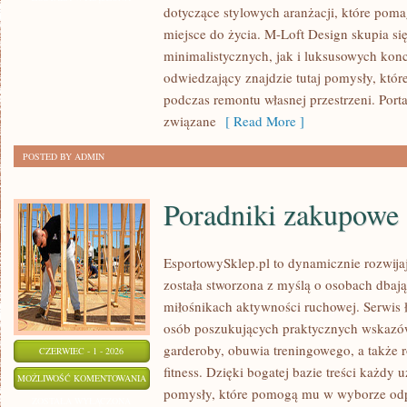
dotyczące stylowych aranżacji, które poma
EKO
miejsce do życia. M-Loft Design skupia s
WNĘTRZA
minimalistycznych, jak i luksusowych kon
odwiedzający znajdzie tutaj pomysły, któ
podczas remontu własnej przestrzeni. Portal
związane
[ Read More ]
POSTED BY ADMIN
Poradniki zakupowe
EsportowySklep.pl to dynamicznie rozwijają
została stworzona z myślą o osobach dbaj
miłośnikach aktywności ruchowej. Serwis 
osób poszukujących praktycznych wskazó
garderoby, obuwia treningowego, a także 
CZERWIEC - 1 - 2026
fitness. Dzięki bogatej bazie treści każdy
PORADNIKI
MOŻLIWOŚĆ KOMENTOWANIA
pomysły, które pomogą mu w wyborze od
ZAKUPOWE
ZOSTAŁA WYŁĄCZONA