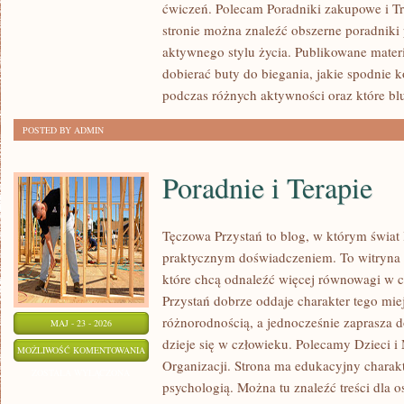
ćwiczeń. Polecam Poradniki zakupowe i Tre
stronie można znaleźć obszerne poradniki
aktywnego stylu życia. Publikowane mater
dobierać buty do biegania, jakie spodnie 
podczas różnych aktywności oraz które bl
POSTED BY ADMIN
Poradnie i Terapie
Tęczowa Przystań to blog, w którym świat 
praktycznym doświadczeniem. To witryna 
które chcą odnaleźć więcej równowagi w 
Przystań dobrze oddaje charakter tego mie
różnorodnością, a jednocześnie zaprasza d
MAJ - 23 - 2026
dzieje się w człowieku. Polecamy Dzieci i 
PORADNIE
MOŻLIWOŚĆ KOMENTOWANIA
Organizacji. Strona ma edukacyjny charakt
I
ZOSTAŁA WYŁĄCZONA
psychologią. Można tu znaleźć treści dla os
TERAPIE