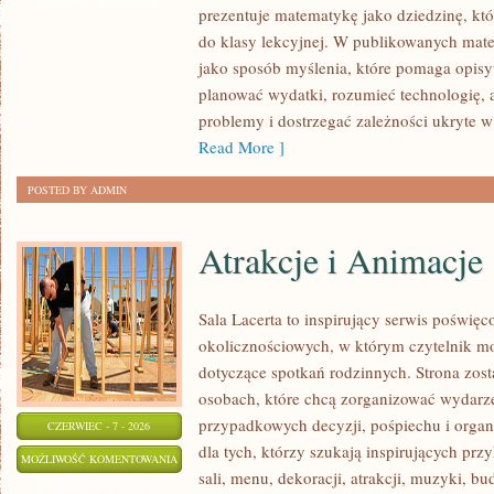
prezentuje matematykę jako dziedzinę, któ
LICZBAMI
do klasy lekcyjnej. W publikowanych mate
jako sposób myślenia, które pomaga opisy
planować wydatki, rozumieć technologię,
problemy i dostrzegać zależności ukryte w
Read More ]
POSTED BY ADMIN
Atrakcje i Animacje
Sala Lacerta to inspirujący serwis poświęc
okolicznościowych, w którym czytelnik m
dotyczące spotkań rodzinnych. Strona zos
osobach, które chcą zorganizować wydarz
przypadkowych decyzji, pośpiechu i organ
CZERWIEC - 7 - 2026
dla tych, którzy szukają inspirujących p
ATRAKCJE
MOŻLIWOŚĆ KOMENTOWANIA
sali, menu, dekoracji, atrakcji, muzyki, b
I
ZOSTAŁA WYŁĄCZONA