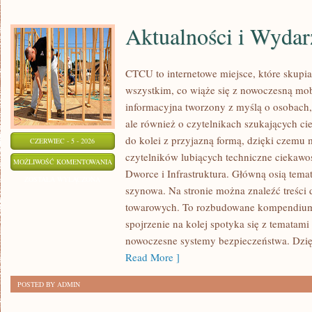
Aktualności i Wydar
CTCU to internetowe miejsce, które skupia 
wszystkim, co wiąże się z nowoczesną mob
informacyjna tworzony z myślą o osobach, 
ale również o czytelnikach szukających ci
do kolei z przyjazną formą, dzięki czemu
CZERWIEC - 5 - 2026
czytelników lubiących techniczne ciekawost
AKTUALNOŚCI
MOŻLIWOŚĆ KOMENTOWANIA
Dworce i Infrastruktura. Główną osią tema
I
ZOSTAŁA WYŁĄCZONA
szynowa. Na stronie można znaleźć treści
WYDARZENIA
towarowych. To rozbudowane kompendium
spojrzenie na kolej spotyka się z tematam
nowoczesne systemy bezpieczeństwa. Dzi
Read More ]
POSTED BY ADMIN