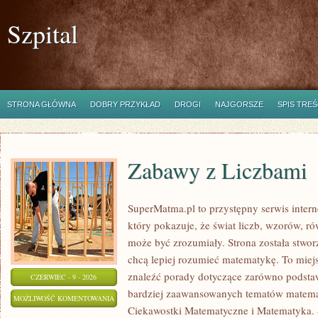
Szpital
STRONA GŁÓWNA
DOBRY PRZYKŁAD
DROGI
NAJGORSZE
SPIS TREŚ
Zabawy z Liczbami
SuperMatma.pl to przystępny serwis inte
który pokazuje, że świat liczb, wzorów, r
może być zrozumiały. Strona została stwor
chcą lepiej rozumieć matematykę. To miej
znaleźć porady dotyczące zarówno podsta
CZERWIEC - 9 - 2026
bardziej zaawansowanych tematów matema
ZABAWY
MOŻLIWOŚĆ KOMENTOWANIA
Ciekawostki Matematyczne i Matematyka.
Z
ZOSTAŁA WYŁĄCZONA