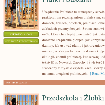
Urządzenia Pralnicze to tematyczny serwis
praktycznym rozwiązaniom pralniczym, 
domach, firmach, hotelach, pralniach, obi
zakładach przemysłowych. Strona stanowi
osób, które chcą lepiej zrozumieć, jak dzia
CZERWIEC - 4 - 2026
dobierać urządzenia piorące, jak korzystać
PRALKI
MOŻLIWOŚĆ KOMENTOWANIA
tkaniny, jak usuwać plamy i jak organizow
I
ZOSTAŁA WYŁĄCZONA
miejsce, w którym fachowe wskazówki łącz
SUSZARKI
ekologii, chemii pralniczej, konserwacji o
tekstyliów. Nowości: Zapachy i Świeżość i 
stworzony z myślą o czytelnikach, którzy 
na temat urządzeń pralniczych,
[ Read Mo
POSTED BY ADMIN
Przedszkola i Żlobki