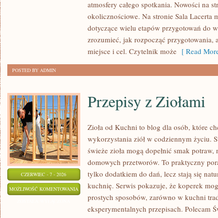
atmosfery całego spotkania. Nowości na str
ANIMACJE
okolicznościowe. Na stronie Sala Lacerta 
dotyczące wielu etapów przygotowań do w
zrozumieć, jak rozpocząć przygotowania, 
miejsce i cel. Czytelnik może
[ Read More
POSTED BY ADMIN
Przepisy z Ziołami
Zioła od Kuchni to blog dla osób, które 
wykorzystania ziół w codziennym życiu. St
świeże zioła mogą dopełnić smak potraw, 
domowych przetworów. To praktyczny pora
tylko dodatkiem do dań, lecz stają się na
CZERWIEC - 7 - 2026
kuchnię. Serwis pokazuje, że koperek mo
PRZEPISY
MOŻLIWOŚĆ KOMENTOWANIA
prostych sposobów, zarówno w kuchni trady
Z
ZOSTAŁA WYŁĄCZONA
eksperymentalnych przepisach. Polecam Ś
ZIOŁAMI