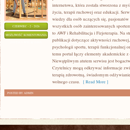
internetowa, która została stworzona z my
życia, terapii ruchowej oraz edukacji. Se
wiedzy dla osób uczących się, pasjonatów 
wszystkich osób zainteresowanych sportem
CZERWIEC - 2 - 2026
to AWF i Rehabilitacja i Fizjoterapia. Na 
PSYCHOLOGIA
MOŻLIWOŚĆ KOMENTOWANIA
publikacji dotyczące aktywności ruchowe
SPORTU
ZOSTAŁA WYŁĄCZONA
psychologii sportu, terapii funkcjonalnej 
temu portal łączy elementy akademickie 
Niewątpliwym atutem serwisu jest bogact
Czytelnicy mogą odkrywać informacje zwi
terapią zdrowotną, świadomym odżywianie
wolnego czasu.
[ Read More ]
POSTED BY ADMIN