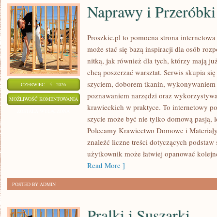
Naprawy i Przeróbki
Proszkic.pl to pomocna strona internetow
może stać się bazą inspiracji dla osób roz
nitką, jak również dla tych, którzy mają j
chcą poszerzać warsztat. Serwis skupia się
szyciem, doborem tkanin, wykonywaniem d
CZERWIEC - 5 - 2026
poznawaniem narzędzi oraz wykorzystywa
NAPRAWY
MOŻLIWOŚĆ KOMENTOWANIA
krawieckich w praktyce. To internetowy po
I
ZOSTAŁA WYŁĄCZONA
szycie może być nie tylko domową pasją, le
PRZERÓBKI
Polecamy Krawiectwo Domowe i Materiały 
znaleźć liczne treści dotyczących podstaw 
użytkownik może łatwiej opanować kolejn
Read More ]
POSTED BY ADMIN
Pralki i Suszarki