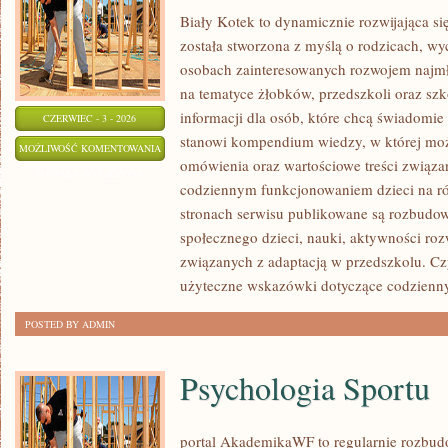
Biały Kotek to dynamicznie rozwijająca się
została stworzona z myślą o rodzicach, w
osobach zainteresowanych rozwojem najmło
na tematyce żłobków, przedszkoli oraz szk
informacji dla osób, które chcą świadomie
CZERWIEC - 3 - 2026
stanowi kompendium wiedzy, w której mo
PRZEDSZKOLA
MOŻLIWOŚĆ KOMENTOWANIA
omówienia oraz wartościowe treści związ
I
ZOSTAŁA WYŁĄCZONA
codziennym funkcjonowaniem dzieci na ró
ŻLOBKI
stronach serwisu publikowane są rozbudow
społecznego dzieci, nauki, aktywności ro
związanych z adaptacją w przedszkolu. Cz
użyteczne wskazówki dotyczące codzienn
POSTED BY ADMIN
Psychologia Sportu
portal AkademikaWF to regularnie rozbu