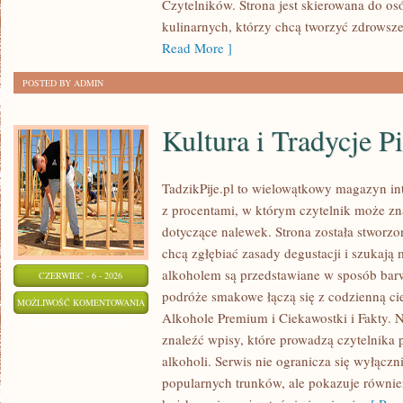
Czytelników. Strona jest skierowana do osó
kulinarnych, którzy chcą tworzyć zdrowsz
Read More ]
POSTED BY ADMIN
Kultura i Tradycje Pi
TadzikPije.pl to wielowątkowy magazyn i
z procentami, w którym czytelnik może znal
dotyczące nalewek. Strona została stworzo
chcą zgłębiać zasady degustacji i szukają 
alkoholem są przedstawiane w sposób bar
CZERWIEC - 6 - 2026
podróże smakowe łączą się z codzienną ci
KULTURA
MOŻLIWOŚĆ KOMENTOWANIA
Alkohole Premium i Ciekawostki i Fakty. N
I
ZOSTAŁA WYŁĄCZONA
znaleźć wpisy, które prowadzą czytelnika 
TRADYCJE
alkoholi. Serwis nie ogranicza się wyłączn
PICIE
popularnych trunków, ale pokazuje równie