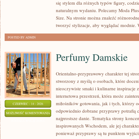
się stylem dla różnych typów figury, cod
SIZE
naturalnym wydaniu. Polecamy Moda Plus 
Size. Na stronie można znaleźć różnorodne
tworzyć stylizacje, aby wyglądać modnie
POSTED BY ADMIN
Perfumy Damskie
Orientalno-przyprawowy charakter tej stron
stworzony z myślą o osobach, które docen
nieoczywiste smaki i kulinarne inspiracje 
internetowa przestrzeń, która może zaint
miłośników gotowania, jak i tych, którzy 
CZERWIEC - 14 - 2026
odpowiednio dobrane przyprawy potrafią 
PERFUMY
MOŻLIWOŚĆ KOMENTOWANIA
najprostsze danie. Tematyka strony konce
DAMSKIE
ZOSTAŁA WYŁĄCZONA
inspirowanych Wschodem, ale jej charakter 
ponieważ przyprawy są tu punktem wyjści