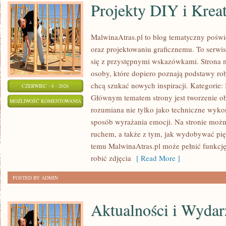
Projekty DIY i Krea
MalwinaAtras.pl to blog tematyczny poświę
oraz projektowaniu graficznemu. To serwis
się z przystępnymi wskazówkami. Strona 
osoby, które dopiero poznają podstawy robi
chcą szukać nowych inspiracji. Kategorie: In
CZERWIEC - 6 - 2026
Głównym tematem strony jest tworzenie o
PROJEKTY
MOŻLIWOŚĆ KOMENTOWANIA
rozumiana nie tylko jako techniczne wyko
DIY
ZOSTAŁA WYŁĄCZONA
sposób wyrażania emocji. Na stronie można
I
ruchem, a także z tym, jak wydobywać pi
KREATYWNE
temu MalwinaAtras.pl może pełnić funkcję 
TRIKI
robić zdjęcia
[ Read More ]
POSTED BY ADMIN
Aktualności i Wydar