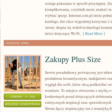
zostaje pokazana w sposób przystępny. Za
RECENZJE
komplikowania, czytelnik może znaleźć t
SPRZĘTU
wybrać sprzęt. Internat.com.pl może pełni
każdego, kto chce wygodniej korzystać z 
strony skupia się wokół technologii komun
treści dotyczące Wi-Fi,
[ Read More ]
POSTED BY ADMIN
Zakupy Plus Size
Serwis poradnikowy poświęcony jest ubior
produktom kosmetycznym, makijażowi ora
wygląd dla osób, które chcą podkreślać sw
rozmiaru. To miejsce stworzone z myślą o 
konkretnych porad dotyczących dobierania 
CZERWIEC - 15 - 2026
estetycznych inspiracji oraz sprawdzonyc
ZAKUPY
MOŻLIWOŚĆ KOMENTOWANIA
Strona łączy inspiracyjny ton z tematyką b
PLUS
ZOSTAŁA WYŁĄCZONA