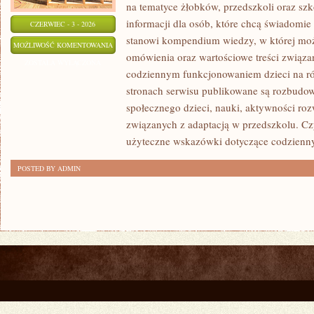
na tematyce żłobków, przedszkoli oraz szk
informacji dla osób, które chcą świadomie
CZERWIEC - 3 - 2026
stanowi kompendium wiedzy, w której mo
PRZEDSZKOLA
MOŻLIWOŚĆ KOMENTOWANIA
omówienia oraz wartościowe treści związ
I
ZOSTAŁA WYŁĄCZONA
codziennym funkcjonowaniem dzieci na ró
ŻLOBKI
stronach serwisu publikowane są rozbudow
społecznego dzieci, nauki, aktywności ro
związanych z adaptacją w przedszkolu. Cz
użyteczne wskazówki dotyczące codzienn
POSTED BY ADMIN