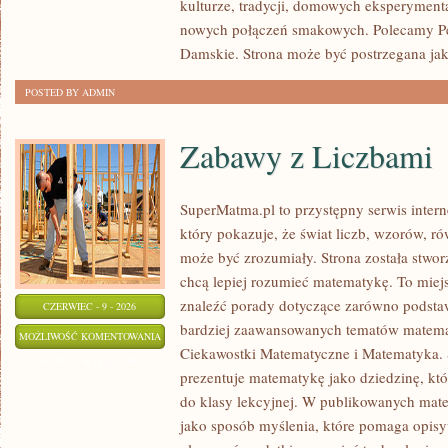
kulturze, tradycji, domowych eksperymen
nowych połączeń smakowych. Polecamy Pe
Damskie. Strona może być postrzegana ja
POSTED BY ADMIN
Zabawy z Liczbami
SuperMatma.pl to przystępny serwis inte
który pokazuje, że świat liczb, wzorów, r
może być zrozumiały. Strona została stwor
chcą lepiej rozumieć matematykę. To miej
znaleźć porady dotyczące zarówno podsta
CZERWIEC - 9 - 2026
bardziej zaawansowanych tematów matema
ZABAWY
MOŻLIWOŚĆ KOMENTOWANIA
Ciekawostki Matematyczne i Matematyka.
Z
ZOSTAŁA WYŁĄCZONA
prezentuje matematykę jako dziedzinę, któ
LICZBAMI
do klasy lekcyjnej. W publikowanych mate
jako sposób myślenia, które pomaga opisy