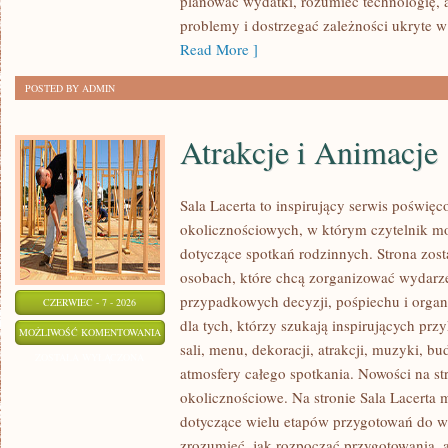
planować wydatki, rozumieć technologię,
problemy i dostrzegać zależności ukryte w
Read More ]
POSTED BY ADMIN
Atrakcje i Animacje
Sala Lacerta to inspirujący serwis poświęc
okolicznościowych, w którym czytelnik m
dotyczące spotkań rodzinnych. Strona zos
osobach, które chcą zorganizować wydarz
przypadkowych decyzji, pośpiechu i organ
CZERWIEC - 7 - 2026
dla tych, którzy szukają inspirujących p
ATRAKCJE
MOŻLIWOŚĆ KOMENTOWANIA
sali, menu, dekoracji, atrakcji, muzyki, b
I
ZOSTAŁA WYŁĄCZONA
atmosfery całego spotkania. Nowości na str
ANIMACJE
okolicznościowe. Na stronie Sala Lacerta 
dotyczące wielu etapów przygotowań do w
zrozumieć, jak rozpocząć przygotowania, 