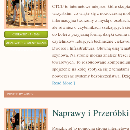
CTCU to internetowe miejsce, które skupia 
wszystkim, co wiąże się z nowoczesną mob
informacyjna tworzony z myślą o osobach, 
ale również o czytelnikach szukających ci
do kolei z przyjazną formą, dzięki czemu
CZERWIEC - 5 - 2026
czytelników lubiących techniczne ciekawost
AKTUALNOŚCI
MOŻLIWOŚĆ KOMENTOWANIA
Dworce i Infrastruktura. Główną osią tema
I
ZOSTAŁA WYŁĄCZONA
szynowa. Na stronie można znaleźć treści
WYDARZENIA
towarowych. To rozbudowane kompendium
spojrzenie na kolej spotyka się z tematam
nowoczesne systemy bezpieczeństwa. Dzi
Read More ]
POSTED BY ADMIN
Naprawy i Przeróbki
Proszkic.pl to pomocna strona internetow