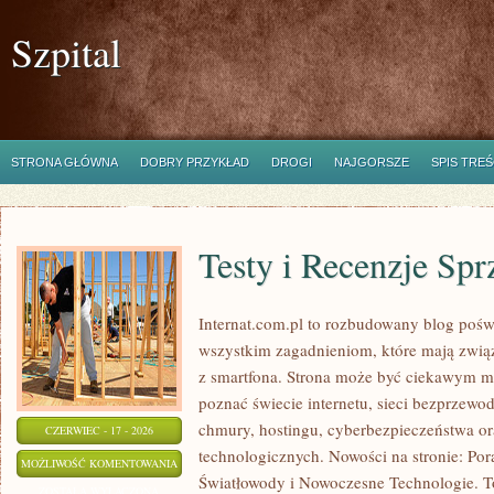
Szpital
STRONA GŁÓWNA
DOBRY PRZYKŁAD
DROGI
NAJGORSZE
SPIS TREŚ
Testy i Recenzje Spr
Internat.com.pl to rozbudowany blog pośw
wszystkim zagadnieniom, które mają zwią
z smartfona. Strona może być ciekawym mi
poznać świecie internetu, sieci bezprzew
chmury, hostingu, cyberbezpieczeństwa o
CZERWIEC - 17 - 2026
technologicznych. Nowości na stronie: Po
TESTY
MOŻLIWOŚĆ KOMENTOWANIA
Światłowody i Nowoczesne Technologie. To
I
ZOSTAŁA WYŁĄCZONA