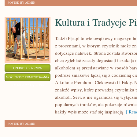
POSTED BY ADMIN
Kultura i Tradycje Pi
TadzikPije.pl to wielowątkowy magazyn i
z procentami, w którym czytelnik może znal
dotyczące nalewek. Strona została stworzo
chcą zgłębiać zasady degustacji i szukają 
alkoholem są przedstawiane w sposób bar
CZERWIEC - 6 - 2026
podróże smakowe łączą się z codzienną ci
KULTURA
MOŻLIWOŚĆ KOMENTOWANIA
Alkohole Premium i Ciekawostki i Fakty. N
I
ZOSTAŁA WYŁĄCZONA
znaleźć wpisy, które prowadzą czytelnika 
TRADYCJE
alkoholi. Serwis nie ogranicza się wyłączn
PICIE
popularnych trunków, ale pokazuje równie
każdy wpis może stać się inspiracją
[ Read
POSTED BY ADMIN