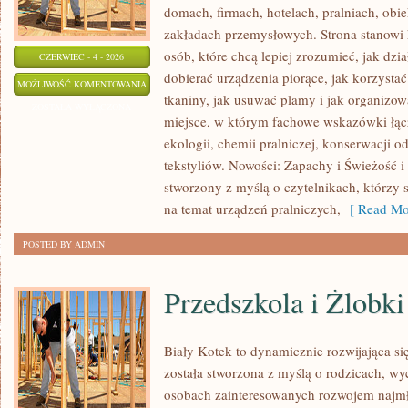
domach, firmach, hotelach, pralniach, obi
zakładach przemysłowych. Strona stanowi
osób, które chcą lepiej zrozumieć, jak dzia
CZERWIEC - 4 - 2026
dobierać urządzenia piorące, jak korzystać
PRALKI
MOŻLIWOŚĆ KOMENTOWANIA
tkaniny, jak usuwać plamy i jak organizow
I
ZOSTAŁA WYŁĄCZONA
miejsce, w którym fachowe wskazówki łącz
SUSZARKI
ekologii, chemii pralniczej, konserwacji o
tekstyliów. Nowości: Zapachy i Świeżość i 
stworzony z myślą o czytelnikach, którzy 
na temat urządzeń pralniczych,
[ Read Mo
POSTED BY ADMIN
Przedszkola i Żlobki
Biały Kotek to dynamicznie rozwijająca się
została stworzona z myślą o rodzicach, w
osobach zainteresowanych rozwojem najmło