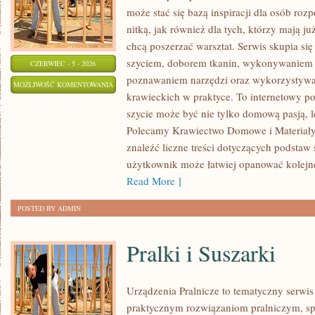
może stać się bazą inspiracji dla osób roz
nitką, jak również dla tych, którzy mają j
chcą poszerzać warsztat. Serwis skupia się
szyciem, doborem tkanin, wykonywaniem d
CZERWIEC - 5 - 2026
poznawaniem narzędzi oraz wykorzystywa
NAPRAWY
MOŻLIWOŚĆ KOMENTOWANIA
krawieckich w praktyce. To internetowy po
I
ZOSTAŁA WYŁĄCZONA
szycie może być nie tylko domową pasją, le
PRZERÓBKI
Polecamy Krawiectwo Domowe i Materiały 
znaleźć liczne treści dotyczących podstaw 
użytkownik może łatwiej opanować kolejn
Read More ]
POSTED BY ADMIN
Pralki i Suszarki
Urządzenia Pralnicze to tematyczny serwis
praktycznym rozwiązaniom pralniczym, 