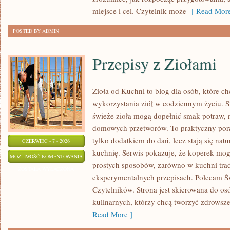
miejsce i cel. Czytelnik może
[ Read More
POSTED BY ADMIN
Przepisy z Ziołami
Zioła od Kuchni to blog dla osób, które 
wykorzystania ziół w codziennym życiu. St
świeże zioła mogą dopełnić smak potraw, 
domowych przetworów. To praktyczny pora
tylko dodatkiem do dań, lecz stają się na
CZERWIEC - 7 - 2026
kuchnię. Serwis pokazuje, że koperek mo
PRZEPISY
MOŻLIWOŚĆ KOMENTOWANIA
prostych sposobów, zarówno w kuchni trady
Z
ZOSTAŁA WYŁĄCZONA
eksperymentalnych przepisach. Polecam Ś
ZIOŁAMI
Czytelników. Strona jest skierowana do osó
kulinarnych, którzy chcą tworzyć zdrowsz
Read More ]