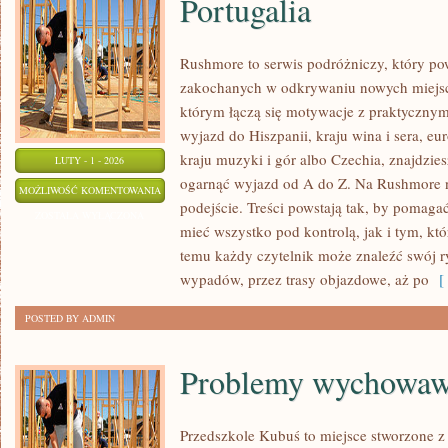
Portugalia
Rushmore to serwis podróżniczy, który po
zakochanych w odkrywaniu nowych miejsc
którym łączą się motywacje z praktycznym
wyjazd do Hiszpanii, kraju wina i sera, eu
kraju muzyki i gór albo Czechia, znajdzies
LUTY - 1 - 2026
ogarnąć wyjazd od A do Z. Na Rushmore n
PORTUGALIA
MOŻLIWOŚĆ KOMENTOWANIA
podejście. Treści powstają tak, by pomaga
ZOSTAŁA WYŁĄCZONA
mieć wszystko pod kontrolą, jak i tym, kt
temu każdy czytelnik może znaleźć swój r
wypadów, przez trasy objazdowe, aż po
[ 
POSTED BY ADMIN
Problemy wychowaw
Przedszkole Kubuś to miejsce stworzone z