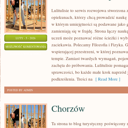
Lulitulisie to serwis rozwojowa stworzona
opiekunach, którzy chcą prowadzić naukę 
w którym umiejętności są podawane jako g
zamieniają się w frajdę. Strona łączy nauk
uczeń może poznawać różne ścieżki i wybie
LUTY - 5 - 2026
zaciekawia. Polecamy Filozofia i Fizyka. G
NAUKA
MOŻLIWOŚĆ KOMENTOWANIA
wspierającej przestrzeni, w której pozna
I
ZOSTAŁA WYŁĄCZONA
tempie. Zamiast twardych wymagań, pojaw
EDUKACJA
zachęta do próbowania. Lulitulisie pomag
sprawczości, bo każde małe krok naprzód j
podkreślenia. Treści na
[ Read More ]
POSTED BY ADMIN
Chorzów
Ta strona to blog turystyczny poświęcony 