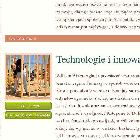
Edukacja wczesnoszkolna jest tu rozumia
rozwoju, dlatego ważne staje się mądre p
kompetencjach społecznych. Start edukacy
odkrywania jest najżywsza, a dobrze zapr
POSTED BY ADMIN
Technologie i innow
Wikana BioEnergia to przestrzeń stworzon
temat energii z biomasy w sposób wdrożeni
Strona porządkuje wiedzę o tym, jak suro
odpadowego może stać się nośnikiem energ
lasu do kotłowni, oraz na co zwracać uwa
LUTY - 12 - 2026
opłacalność i wydajność. Kategorie to Dofi
TECHNOLOGIE
MOŻLIWOŚĆ KOMENTOWANIA
wodna. Na stronie przewija się myśl, że tr
I
ZOSTAŁA WYŁĄCZONA
dzieje się wyłącznie w wielkich hasłach, 
INNOWACJE
jaki surowiec ma sens, jakie rozwiązanie p