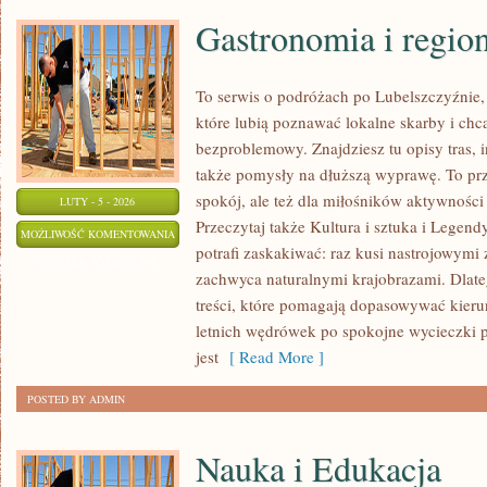
Gastronomia i regio
To serwis o podróżach po Lubelszczyźnie,
które lubią poznawać lokalne skarby i ch
bezproblemowy. Znajdziesz tu opisy tras, i
także pomysły na dłuższą wyprawę. To prze
spokój, ale też dla miłośników aktywności
LUTY - 5 - 2026
Przeczytaj także Kultura i sztuka i Legend
GASTRONOMIA
MOŻLIWOŚĆ KOMENTOWANIA
potrafi zaskakiwać: raz kusi nastrojowym
I
ZOSTAŁA WYŁĄCZONA
zachwyca naturalnymi krajobrazami. Dlateg
REGIONALNE
treści, które pomagają dopasowywać kierun
SMAKI
letnich wędrówek po spokojne wycieczki
jest
[ Read More ]
POSTED BY ADMIN
Nauka i Edukacja