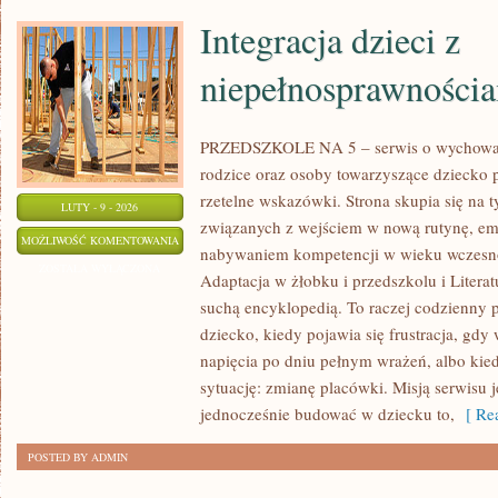
Integracja dzieci z
niepełnosprawności
PRZEDSZKOLE NA 5 – serwis o wychowani
rodzice oraz osoby towarzyszące dziecko 
rzetelne wskazówki. Strona skupia się na
LUTY - 9 - 2026
związanych z wejściem w nową rutynę, emo
INTEGRACJA
MOŻLIWOŚĆ KOMENTOWANIA
nabywaniem kompetencji w wieku wczesn
DZIECI
ZOSTAŁA WYŁĄCZONA
Adaptacja w żłobku i przedszkolu i Literatu
Z
suchą encyklopedią. To raczej codzienny 
NIEPEŁNOSPRAWNOŚCIAMI
dziecko, kiedy pojawia się frustracja, gd
napięcia po dniu pełnym wrażeń, albo kie
sytuację: zmianę placówki. Misją serwisu j
jednocześnie budować w dziecku to,
[ Rea
POSTED BY ADMIN