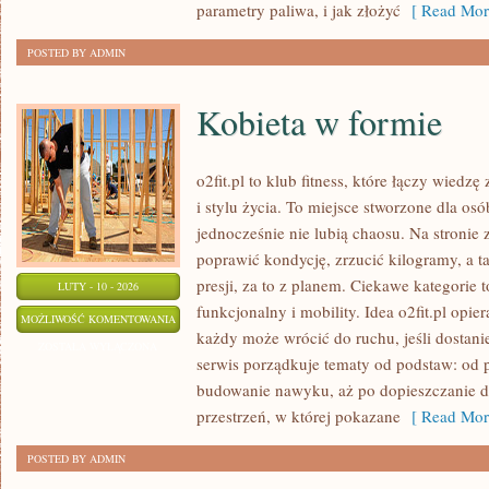
parametry paliwa, i jak złożyć
[ Read Mor
POSTED BY ADMIN
Kobieta w formie
o2fit.pl to klub fitness, które łączy wied
i stylu życia. To miejsce stworzone dla os
jednocześnie nie lubią chaosu. Na stronie 
poprawić kondycję, zrzucić kilogramy, a 
presji, za to z planem. Ciekawe kategorie t
LUTY - 10 - 2026
funkcjonalny i mobility. Idea o2fit.pl opie
KOBIETA
MOŻLIWOŚĆ KOMENTOWANIA
każdy może wrócić do ruchu, jeśli dostan
W
ZOSTAŁA WYŁĄCZONA
serwis porządkuje tematy od podstaw: od 
FORMIE
budowanie nawyku, aż po dopieszczanie de
przestrzeń, w której pokazane
[ Read Mor
POSTED BY ADMIN