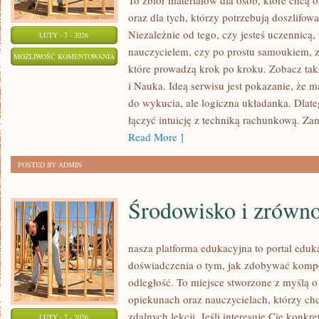
To zbiór materiałów dla osób, które chcą
oraz dla tych, którzy potrzebują doszlifo
Niezależnie od tego, czy jesteś uczennicą
LUTY - 7 - 2026
nauczycielem, czy po prostu samoukiem, zn
MATEMATYCZNE
MOŻLIWOŚĆ KOMENTOWANIA
które prowadzą krok po kroku. Zobacz takż
CIEKAWOSTKI
ZOSTAŁA WYŁĄCZONA
i Nauka. Ideą serwisu jest pokazanie, że m
I
do wykucia, ale logiczna układanka. Dlateg
ZAGADKI
łączyć intuicję z techniką rachunkową. Za
Read More ]
POSTED BY ADMIN
Środowisko i zrówn
nasza platforma edukacyjna to portal eduk
doświadczenia o tym, jak zdobywać kompe
odległość. To miejsce stworzone z myślą o
opiekunach oraz nauczycielach, którzy c
zdalnych lekcji. Jeśli interesuje Cię konkre
LUTY - 7 - 2026