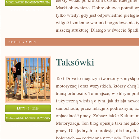
efekty widać po krótkim czasie. Kategorie 
NAJDZIWNIEJSZE
MOŻLIWOŚĆ KOMENTOWANIA
Marki obuwnicze. Dobre obuwie potrafi w
BUTY
ZOSTAŁA WYŁĄCZONA
tylko wtedy, gdy jest odpowiednio pielęgn
ŚWIATA
wilgoć i zmienne warunki pogodowe nie ty
niszczą strukturę. Dlatego w świecie Spadla
POSTED BY ADMIN
Taksówki
Taxi Drive to magazyn tworzony z myślą o 
motoryzacji oraz wszystkich, którzy chcą 
transportu osób. To miejsce, w którym prak
i użyteczną wiedzą o tym, jak działa nowo
samochodu, przez relacje z podróżnym, aż
LUTY - 3 - 2026
opłacalność pracy. Zobacz także Kultura m
TAKSÓWKI
MOŻLIWOŚĆ KOMENTOWANIA
Motoryzacji. Ten blog opisuje taxi nie jak
ZOSTAŁA WYŁĄCZONA
pracy. Dla jednych to profesja, dla innych 
kolejnych — codzienna przygoda. Taxi Dri