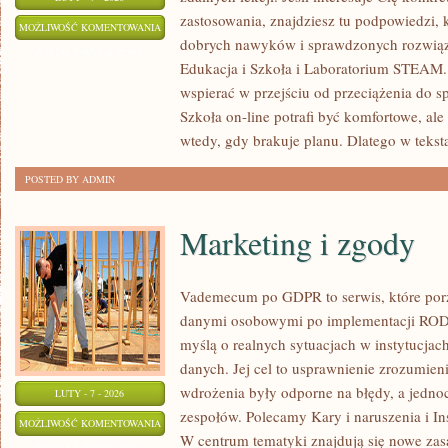
zastosowania, znajdziesz tu podpowiedzi,
ŚRODOWISKO
MOŻLIWOŚĆ KOMENTOWANIA
dobrych nawyków i sprawdzonych rozwiąza
I
ZOSTAŁA WYŁĄCZONA
Edukacja i Szkoła i Laboratorium STEAM. I
ZRÓWNOWAŻONY
wspierać w przejściu od przeciążenia do s
ROZWÓJ
Szkoła on-line potrafi być komfortowe, ale
wtedy, gdy brakuje planu. Dlatego w tekst
POSTED BY ADMIN
Marketing i zgody
Vademecum po GDPR to serwis, które po
danymi osobowymi po implementacji RODO.
myślą o realnych sytuacjach w instytucjac
danych. Jej cel to usprawnienie zrozumien
wdrożenia były odporne na błędy, a jedno
LUTY - 7 - 2026
zespołów. Polecamy Kary i naruszenia i I
MARKETING
MOŻLIWOŚĆ KOMENTOWANIA
W centrum tematyki znajdują się nowe zas
I