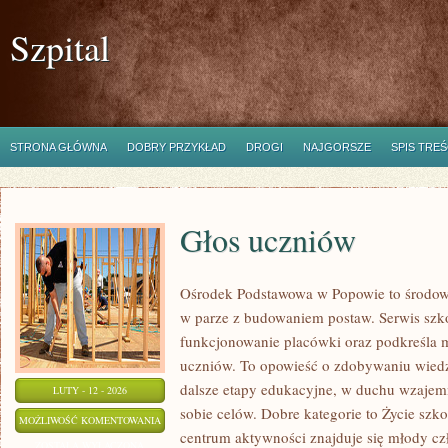
Szpital
STRONA GŁÓWNA
DOBRY PRZYKŁAD
DROGI
NAJGORSZE
SPIS TREŚ
Głos uczniów
Ośrodek Podstawowa w Popowie to środowi
w parze z budowaniem postaw. Serwis szk
funkcjonowanie placówki oraz podkreśla mi
uczniów. To opowieść o zdobywaniu wiedz
dalsze etapy edukacyjne, w duchu wzajem
LUTY - 12 - 2026
sobie celów. Dobre kategorie to Życie szk
GŁOS
MOŻLIWOŚĆ KOMENTOWANIA
centrum aktywności znajduje się młody czł
UCZNIÓW
ZOSTAŁA WYŁĄCZONA