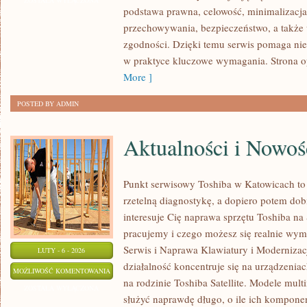
ZOSTAŁA WYŁĄCZONA
podstawa prawna, celowość, minimalizacja
ZGODY
przechowywania, bezpieczeństwo, a także
zgodności. Dzięki temu serwis pomaga nie 
w praktyce kluczowe wymagania. Strona o
More ]
POSTED BY ADMIN
Aktualności i Nowoś
Punkt serwisowy Toshiba w Katowicach to
rzetelną diagnostykę, a dopiero potem dob
interesuje Cię naprawa sprzętu Toshiba na 
pracujemy i czego możesz się realnie wym
Serwis i Naprawa Klawiatury i Modernizacj
LUTY - 6 - 2026
działalność koncentruje się na urządzenia
AKTUALNOŚCI
MOŻLIWOŚĆ KOMENTOWANIA
na rodzinie Toshiba Satellite. Modele mult
I
ZOSTAŁA WYŁĄCZONA
służyć naprawdę długo, o ile ich kompone
NOWOŚCI