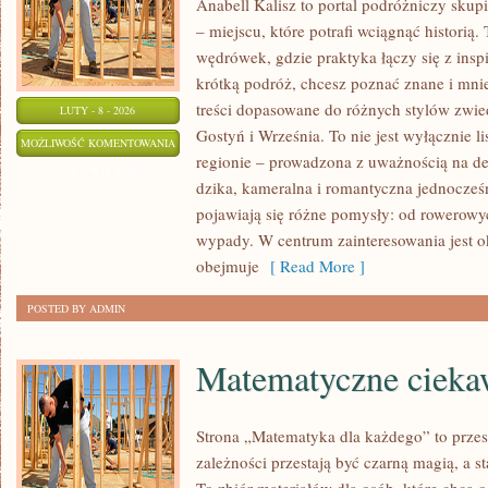
Anabell Kalisz to portal podróżniczy skup
– miejscu, które potrafi wciągnąć historią
wędrówek, gdzie praktyka łączy się z inspi
krótką podróż, chcesz poznać znane i mnie
treści dopasowane do różnych stylów zwie
LUTY - 8 - 2026
Gostyń i Września. To nie jest wyłącznie li
TUREK
MOŻLIWOŚĆ KOMENTOWANIA
regionie – prowadzona z uważnością na det
ZOSTAŁA WYŁĄCZONA
dzika, kameralna i romantyczna jednocześn
pojawiają się różne pomysły: od rowerow
wypady. W centrum zainteresowania jest ok
obejmuje
[ Read More ]
POSTED BY ADMIN
Matematyczne ciekaw
Strona „Matematyka dla każdego” to przes
zależności przestają być czarną magią, a st