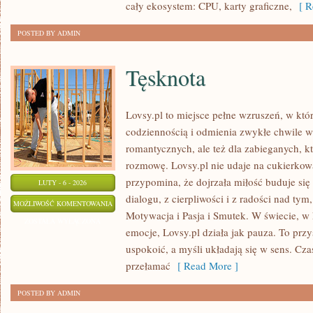
cały ekosystem: CPU, karty graficzne,
[ Re
POSTED BY ADMIN
Tęsknota
Lovsy.pl to miejsce pełne wzruszeń, w któ
codziennością i odmienia zwykłe chwile w 
romantycznych, ale też dla zabieganych, k
rozmowę. Lovsy.pl nie udaje na cukierkow
przypomina, że dojrzała miłość buduje się
LUTY - 6 - 2026
dialogu, z cierpliwości i z radości nad tym
TĘSKNOTA
MOŻLIWOŚĆ KOMENTOWANIA
Motywacja i Pasja i Smutek. W świecie, w
ZOSTAŁA WYŁĄCZONA
emocje, Lovsy.pl działa jak pauza. To przy
uspokoić, a myśli układają się w sens. Cza
przełamać
[ Read More ]
POSTED BY ADMIN