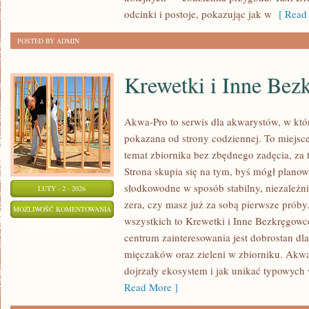
odcinki i postoje, pokazując jak w
[ Read 
POSTED BY ADMIN
Krewetki i Inne Bez
Akwa-Pro to serwis dla akwarystów, w któ
pokazana od strony codziennej. To miejsce
temat zbiornika bez zbędnego zadęcia, za 
Strona skupia się na tym, byś mógł plano
słodkowodne w sposób stabilny, niezależnie
LUTY - 2 - 2026
zera, czy masz już za sobą pierwsze próby
KREWETKI
MOŻLIWOŚĆ KOMENTOWANIA
wszystkich to Krewetki i Inne Bezkręgow
I
ZOSTAŁA WYŁĄCZONA
centrum zainteresowania jest dobrostan dl
INNE
mięczaków oraz zieleni w zbiorniku. Akwa
BEZKRĘGOWCE
dojrzały ekosystem i jak unikać typowych w
Read More ]