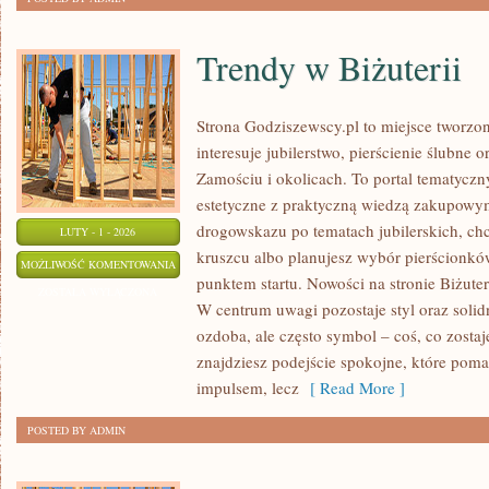
Trendy w Biżuterii
Strona Godziszewscy.pl to miejsce tworzon
interesuje jubilerstwo, pierścienie ślubne 
Zamościu i okolicach. To portal tematyczny
estetyczne z praktyczną wiedzą zakupowym
drogowskazu po tematach jubilerskich, chc
LUTY - 1 - 2026
kruszcu albo planujesz wybór pierścionków
TRENDY
MOŻLIWOŚĆ KOMENTOWANIA
punktem startu. Nowości na stronie Biżuter
W
ZOSTAŁA WYŁĄCZONA
W centrum uwagi pozostaje styl oraz solidn
BIŻUTERII
ozdoba, ale często symbol – coś, co zostaje
znajdziesz podejście spokojne, które pom
impulsem, lecz
[ Read More ]
POSTED BY ADMIN