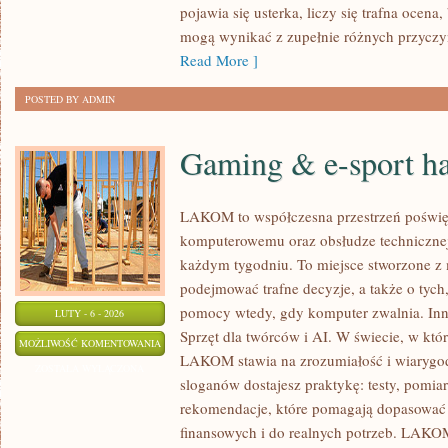
pojawia się usterka, liczy się trafna ocen
TOSHIBA
mogą wynikać z zupełnie różnych przyczyn
Read More ]
POSTED BY ADMIN
Gaming & e-sport h
LAKOM to współczesna przestrzeń poświę
komputerowemu oraz obsłudze technicznej
każdym tygodniu. To miejsce stworzone z 
podejmować trafne decyzje, a także o tych
pomocy wtedy, gdy komputer zwalnia. Inn
LUTY - 6 - 2026
Sprzęt dla twórców i AI. W świecie, w któ
GAMING
MOŻLIWOŚĆ KOMENTOWANIA
LAKOM stawia na zrozumiałość i wiarygod
&
ZOSTAŁA WYŁĄCZONA
sloganów dostajesz praktykę: testy, pomia
E-
rekomendacje, które pomagają dopasować 
SPORT
finansowych i do realnych potrzeb. LAKOM 
HARDWARE