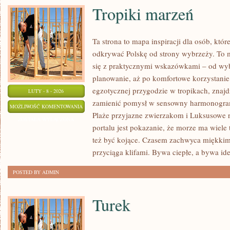
Tropiki marzeń
Ta strona to mapa inspiracji dla osób, któ
odkrywać Polskę od strony wybrzeży. To m
się z praktycznymi wskazówkami – od wyb
planowanie, aż po komfortowe korzystanie 
egzotycznej przygodzie w tropikach, znajdz
LUTY - 8 - 2026
zamienić pomysł w sensowny harmonogram.
TROPIKI
MOŻLIWOŚĆ KOMENTOWANIA
Plaże przyjazne zwierzakom i Luksusowe r
MARZEŃ
ZOSTAŁA WYŁĄCZONA
portalu jest pokazanie, że morze ma wiele 
też być kojące. Czasem zachwyca miękki
przyciąga klifami. Bywa ciepłe, a bywa id
POSTED BY ADMIN
Turek