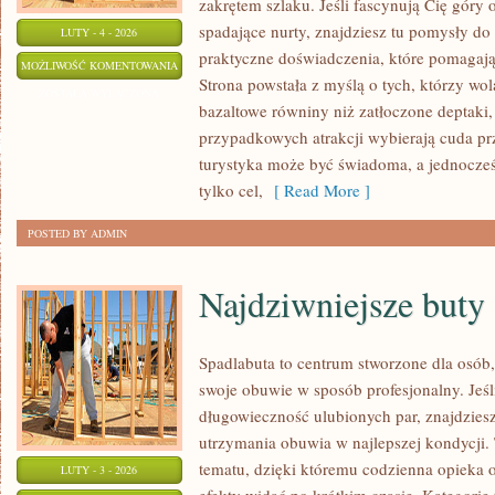
zakrętem szlaku. Jeśli fascynują Cię góry 
spadające nurty, znajdziesz tu pomysły do 
LUTY - 4 - 2026
praktyczne doświadczenia, które pomagają
PODWODNE
MOŻLIWOŚĆ KOMENTOWANIA
Strona powstała z myślą o tych, którzy wo
CUDA
ZOSTAŁA WYŁĄCZONA
bazaltowe równiny niż zatłoczone deptaki, 
przypadkowych atrakcji wybierają cuda pr
turystyka może być świadoma, a jednocześn
tylko cel,
[ Read More ]
POSTED BY ADMIN
Najdziwniejsze buty 
Spadlabuta to centrum stworzone dla osób, 
swoje obuwie w sposób profesjonalny. Jeśli
długowieczność ulubionych par, znajdziesz
utrzymania obuwia w najlepszej kondycji
tematu, dzięki któremu codzienna opieka o 
LUTY - 3 - 2026