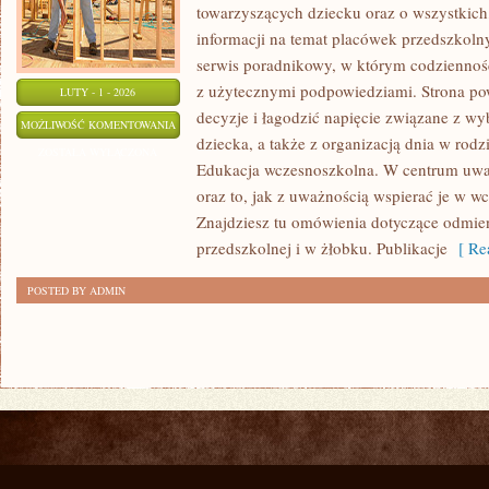
towarzyszących dziecku oraz o wszystkich,
informacji na temat placówek przedszkolny
serwis poradnikowy, w którym codzienność
z użytecznymi podpowiedziami. Strona po
LUTY - 1 - 2026
decyzje i łagodzić napięcie związane z wy
PROBLEMY
MOŻLIWOŚĆ KOMENTOWANIA
dziecka, a także z organizacją dnia w rodz
WYCHOWAWCZE
ZOSTAŁA WYŁĄCZONA
Edukacja wczesnoszkolna. W centrum uwa
oraz to, jak z uważnością wspierać je w w
Znajdziesz tu omówienia dotyczące odmie
przedszkolnej i w żłobku. Publikacje
[ Rea
POSTED BY ADMIN