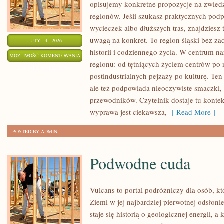
opisujemy konkretne propozycje na zwiedza
regionów. Jeśli szukasz praktycznych po
wycieczek albo dłuższych tras, znajdziesz 
uwagą na konkret. To region śląski bez zad
LUTY - 4 - 2026
historii i codziennego życia. W centrum na
CHORZÓW
MOŻLIWOŚĆ KOMENTOWANIA
regionu: od tętniących życiem centrów po 
ZOSTAŁA WYŁĄCZONA
postindustrialnych pejzaży po kulturę. Ten
ale też podpowiada nieoczywiste smaczki, k
przewodników. Czytelnik dostaje tu konteks
wyprawa jest ciekawsza,
[ Read More ]
POSTED BY ADMIN
Podwodne cuda
Vulcans to portal podróżniczy dla osób, k
Ziemi w jej najbardziej pierwotnej odsłon
staje się historią o geologicznej energii, 