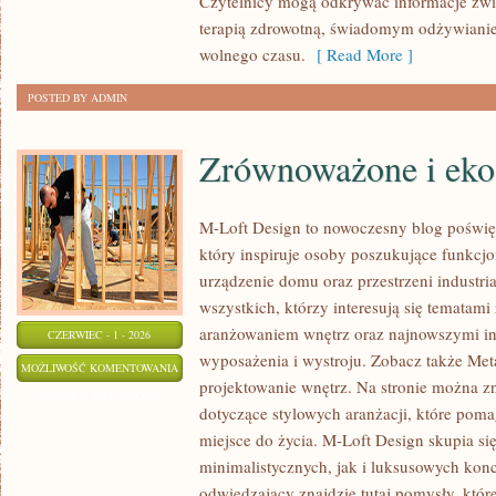
Czytelnicy mogą odkrywać informacje zwi
terapią zdrowotną, świadomym odżywianie
wolnego czasu.
[ Read More ]
POSTED BY ADMIN
Zrównoważone i eko
M-Loft Design to nowoczesny blog poświę
który inspiruje osoby poszukujące funkc
urządzenie domu oraz przestrzeni industria
wszystkich, którzy interesują się tematam
aranżowaniem wnętrz oraz najnowszymi in
CZERWIEC - 1 - 2026
wyposażenia i wystroju. Zobacz także Met
ZRÓWNOWAŻONE
MOŻLIWOŚĆ KOMENTOWANIA
projektowanie wnętrz. Na stronie można z
I
ZOSTAŁA WYŁĄCZONA
dotyczące stylowych aranżacji, które poma
EKO
miejsce do życia. M-Loft Design skupia s
WNĘTRZA
minimalistycznych, jak i luksusowych kon
odwiedzający znajdzie tutaj pomysły, któ