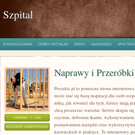
Szpital
STRONA GŁÓWNA
DOBRY PRZYKŁAD
DROGI
NAJGORSZE
SPIS TREŚ
Naprawy i Przeróbki
Proszkic.pl to pomocna strona internetow
może stać się bazą inspiracji dla osób roz
nitką, jak również dla tych, którzy mają j
chcą poszerzać warsztat. Serwis skupia się
szyciem, doborem tkanin, wykonywaniem d
CZERWIEC - 5 - 2026
poznawaniem narzędzi oraz wykorzystywa
NAPRAWY
MOŻLIWOŚĆ KOMENTOWANIA
krawieckich w praktyce. To internetowy po
I
ZOSTAŁA WYŁĄCZONA