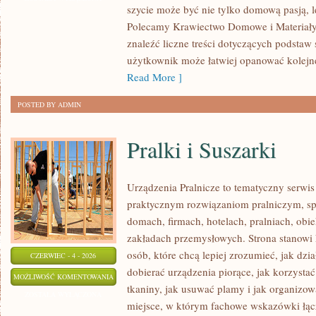
szycie może być nie tylko domową pasją, le
PRZERÓBKI
Polecamy Krawiectwo Domowe i Materiały 
znaleźć liczne treści dotyczących podstaw 
użytkownik może łatwiej opanować kolejn
Read More ]
POSTED BY ADMIN
Pralki i Suszarki
Urządzenia Pralnicze to tematyczny serwis
praktycznym rozwiązaniom pralniczym, 
domach, firmach, hotelach, pralniach, obi
zakładach przemysłowych. Strona stanowi
osób, które chcą lepiej zrozumieć, jak dzia
CZERWIEC - 4 - 2026
dobierać urządzenia piorące, jak korzystać
PRALKI
MOŻLIWOŚĆ KOMENTOWANIA
tkaniny, jak usuwać plamy i jak organizow
I
ZOSTAŁA WYŁĄCZONA
miejsce, w którym fachowe wskazówki łącz
SUSZARKI