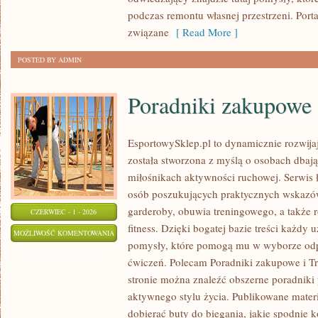
podczas remontu własnej przestrzeni. Portal
związane
[ Read More ]
POSTED BY ADMIN
Poradniki zakupowe
EsportowySklep.pl to dynamicznie rozwijają
została stworzona z myślą o osobach dbaj
miłośnikach aktywności ruchowej. Serwis 
osób poszukujących praktycznych wskazó
garderoby, obuwia treningowego, a także 
CZERWIEC - 1 - 2026
fitness. Dzięki bogatej bazie treści każdy
PORADNIKI
MOŻLIWOŚĆ KOMENTOWANIA
pomysły, które pomogą mu w wyborze od
ZAKUPOWE
ZOSTAŁA WYŁĄCZONA
ćwiczeń. Polecam Poradniki zakupowe i Tre
stronie można znaleźć obszerne poradniki
aktywnego stylu życia. Publikowane mater
dobierać buty do biegania, jakie spodnie 