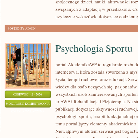
społecznego dzieci, nauki, aktywności ro
związanych z adaptacją w przedszkolu. Cz
użyteczne wskazówki dotyczące codzienn
POSTED BY ADMIN
Psychologia Sportu
portal AkademikaWF to regularnie rozbu
internetowa, która została stworzona z my
życia, terapii ruchowej oraz edukacji. Se
wiedzy dla osób uczących się, pasjonatów 
wszystkich osób zainteresowanych sportem
CZERWIEC - 2 - 2026
to AWF i Rehabilitacja i Fizjoterapia. Na 
PSYCHOLOGIA
MOŻLIWOŚĆ KOMENTOWANIA
publikacji dotyczące aktywności ruchowe
SPORTU
ZOSTAŁA WYŁĄCZONA
psychologii sportu, terapii funkcjonalnej 
temu portal łączy elementy akademickie 
Niewątpliwym atutem serwisu jest bogact