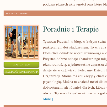
podczas różnych aktywności oraz które bl
POSTED BY ADMIN
Poradnie i Terapie
Tęczowa Przystań to blog, w którym świat 
praktycznym doświadczeniem. To witryna 
które chcą odnaleźć więcej równowagi w 
Przystań dobrze oddaje charakter tego mie
różnorodnością, a jednocześnie zaprasza d
MAJ - 23 - 2026
dzieje się w człowieku. Polecamy Dzieci i 
PORADNIE
MOŻLIWOŚĆ KOMENTOWANIA
Organizacji. Strona ma edukacyjny charakt
I
ZOSTAŁA WYŁĄCZONA
psychologią. Można tu znaleźć treści dla os
TERAPIE
dobrostanem, ale również dla tych, którzy
obszar. Tęczowa Przystań nie narzuca got
More ]