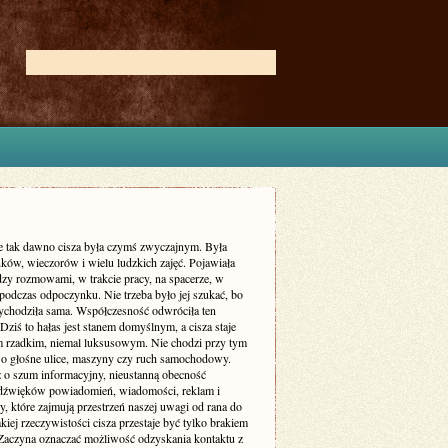
ie tak dawno cisza była czymś zwyczajnym. Była
ków, wieczorów i wielu ludzkich zajęć. Pojawiała
dzy rozmowami, w trakcie pracy, na spacerze, w
podczas odpoczynku. Nie trzeba było jej szukać, bo
zychodziła sama. Współczesność odwróciła ten
Dziś to hałas jest stanem domyślnym, a cisza staje
m rzadkim, niemal luksusowym. Nie chodzi przy tym
 o głośne ulice, maszyny czy ruch samochodowy.
ż o szum informacyjny, nieustanną obecność
dźwięków powiadomień, wiadomości, reklam i
, które zajmują przestrzeń naszej uwagi od rana do
kiej rzeczywistości cisza przestaje być tylko brakiem
Zaczyna oznaczać możliwość odzyskania kontaktu z