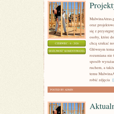
Projekt
MalwinaAtras.pl
oraz projektowa
się z przystęp
osoby, które do
chcą szukać now
CZERWIEC - 6 - 2026
Głównym temate
PROJEKTY
MOŻLIWOŚĆ KOMENTOWANIA
rozumiana nie 
DIY
ZOSTAŁA WYŁĄCZONA
sposób wyrażan
I
ruchem, a takż
KREATYWNE
temu MalwinaAt
TRIKI
robić zdjęcia
[ 
POSTED BY ADMIN
Aktual