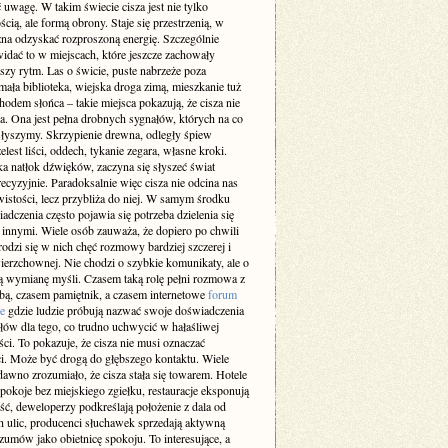
 uwagę. W takim świecie cisza jest nie tylko
cią, ale formą obrony. Staje się przestrzenią, w
żna odzyskać rozproszoną energię. Szczególnie
idać to w miejscach, które jeszcze zachowały
szy rytm. Las o świcie, puste nabrzeże poza
ała biblioteka, wiejska droga zimą, mieszkanie tuż
odem słońca – takie miejsca pokazują, że cisza nie
a. Ona jest pełna drobnych sygnałów, których na co
 słyszymy. Skrzypienie drewna, odległy śpiew
elest liści, oddech, tykanie zegara, własne kroki.
a natłok dźwięków, zaczyna się słyszeć świat
recyzyjnie. Paradoksalnie więc cisza nie odcina nas
istości, lecz przybliża do niej. W samym środku
adczenia często pojawia się potrzeba dzielenia się
z innymi. Wiele osób zauważa, że dopiero po chwili
rodzi się w nich chęć rozmowy bardziej szczerej i
ierzchownej. Nie chodzi o szybkie komunikaty, ale o
 wymianę myśli. Czasem taką rolę pełni rozmowa z
obą, czasem pamiętnik, a czasem internetowe
forum
e
gdzie ludzie próbują nazwać swoje doświadczenia
słów dla tego, co trudno uchwycić w hałaśliwej
ci. To pokazuje, że cisza nie musi oznaczać
i. Może być drogą do głębszego kontaktu. Wiele
dawno zrozumiało, że cisza stała się towarem. Hotele
pokoje bez miejskiego zgiełku, restauracje eksponują
ść, deweloperzy podkreślają położenie z dala od
h ulic, producenci słuchawek sprzedają aktywną
zumów jako obietnicę spokoju. To interesujące, a