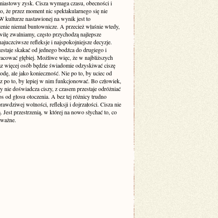
miastowy zysk. Cisza wymaga czasu, obecności i
o, że przez moment nic spektakularnego się nie
 kulturze nastawionej na wynik jest to
enie niemal buntownicze. A przecież właśnie wtedy,
wilę zwalniamy, często przychodzą najlepsze
ajuczciwsze refleksje i najspokojniejsze decyzje.
estaje skakać od jednego bodźca do drugiego i
racować głębiej. Możliwe więc, że w najbliższych
raz więcej osób będzie świadomie odzyskiwać ciszę
odę, ale jako konieczność. Nie po to, by uciec od
cz po to, by lepiej w nim funkcjonować. Bo człowiek,
y nie doświadcza ciszy, z czasem przestaje odróżniać
s od głosu otoczenia. A bez tej różnicy trudno
awdziwej wolności, refleksji i dojrzałości. Cisza nie
ą. Jest przestrzenią, w której na nowo słychać to, co
 ważne.