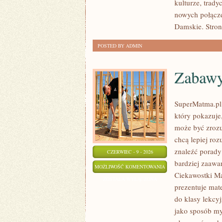
kulturze, trad
nowych połącz
Damskie. Stron
POSTED BY ADMIN
Zabawy
SuperMatma.pl 
który pokazuje,
może być zrozu
chcą lepiej ro
znaleźć porady
CZERWIEC - 9 - 2026
bardziej zaaw
ZABAWY
MOŻLIWOŚĆ KOMENTOWANIA
Ciekawostki M
Z
ZOSTAŁA WYŁĄCZONA
prezentuje mat
LICZBAMI
do klasy lekcy
jako sposób my