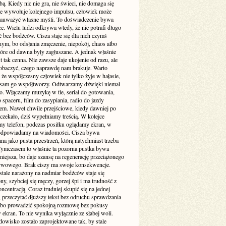
. Kiedy nic nie gra, nie świeci, nie domaga się
 nie wywołuje kolejnego impulsu, człowiek może
zauważyć własne myśli. To doświadczenie bywa
e. Wielu ludzi odkrywa wtedy, że nie potrafi długo
 bez bodźców. Cisza staje się dla nich czymś
ym, bo odsłania zmęczenie, niepokój, chaos albo
tóre od dawna były zagłuszane. A jednak właśnie
st tak cenna. Nie zawsze daje ukojenie od razu, ale
obaczyć, czego naprawdę nam brakuje. Warto
że współczesny człowiek nie tylko żyje w hałasie,
o sam go współtworzy. Odtwarzamy dźwięki niemal
. Włączamy muzykę w tle, serial do gotowania,
 spaceru, film do zasypiania, radio do jazdy
m. Nawet chwile przejściowe, kiedy dawniej po
 czekało, dziś wypełniamy treścią. W kolejce
my telefon, podczas posiłku oglądamy ekran, w
odpowiadamy na wiadomości. Cisza bywa
a jako pusta przestrzeń, którą natychmiast trzeba
 Tymczasem to właśnie ta pozorna pustka bywa
niejsza, bo daje szansę na regenerację przeciążonego
rwowego. Brak ciszy ma swoje konsekwencje.
stale narażony na nadmiar bodźców staje się
ny, szybciej się męczy, gorzej śpi i ma trudność z
ncentracją. Coraz trudniej skupić się na jednej
 przeczytać dłuższy tekst bez odruchu sprawdzania
albo prowadzić spokojną rozmowę bez pokusy
 ekran. To nie wynika wyłącznie ze słabej woli.
dowisko zostało zaprojektowane tak, by stale