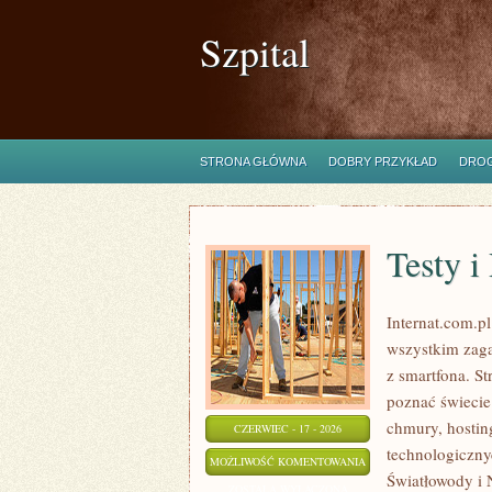
Szpital
STRONA GŁÓWNA
DOBRY PRZYKŁAD
DROG
Testy i
Internat.com.p
wszystkim zag
z smartfona. S
poznać świecie
chmury, hostin
CZERWIEC - 17 - 2026
technologiczny
TESTY
MOŻLIWOŚĆ KOMENTOWANIA
Światłowody i 
I
ZOSTAŁA WYŁĄCZONA