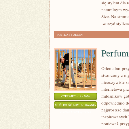
się stylem dla
SIZE
naturalnym wyd
Size. Na stron
tworzyć styliz
POSTED BY ADMIN
Perfum
Orientalno-przy
stworzony z my
nieoczywiste sm
internetowa pr
miłośników got
CZERWIEC - 14 - 2026
odpowiednio do
PERFUMY
MOŻLIWOŚĆ KOMENTOWANIA
najprostsze da
DAMSKIE
ZOSTAŁA WYŁĄCZONA
inspirowanych W
ponieważ przyp