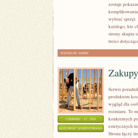
zostaje pokaza
RECENZJE
komplikowania,
SPRZĘTU
wybrać sprzęt. 
każdego, kto c
strony skupia 
treści dotycząc
POSTED BY ADMIN
Zakupy
Serwis poradni
produktom kos
wygląd dla osó
rozmiaru. To m
konkretnych po
CZERWIEC - 15 - 2026
estetycznych i
ZAKUPY
MOŻLIWOŚĆ KOMENTOWANIA
Strona łączy in
PLUS
ZOSTAŁA WYŁĄCZONA