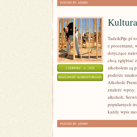
POSTED BY ADMIN
Kultura
TadzikPije.pl 
z procentami, w
dotyczące nale
chcą zgłębiać z
alkoholem są p
CZERWIEC - 6 - 2026
podróże smakow
KULTURA
MOŻLIWOŚĆ KOMENTOWANIA
Alkohole Premi
I
ZOSTAŁA WYŁĄCZONA
znaleźć wpisy,
TRADYCJE
alkoholi. Serwi
PICIE
popularnych tr
każdy wpis może
POSTED BY ADMIN