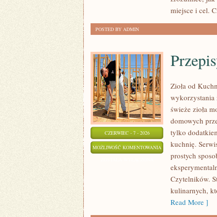
miejsce i cel. 
POSTED BY ADMIN
Przepis
Zioła od Kuchn
wykorzystania 
świeże zioła m
domowych przet
tylko dodatkie
CZERWIEC - 7 - 2026
kuchnię. Serwi
PRZEPISY
MOŻLIWOŚĆ KOMENTOWANIA
prostych sposo
Z
ZOSTAŁA WYŁĄCZONA
eksperymentaln
ZIOŁAMI
Czytelników. St
kulinarnych, k
Read More ]