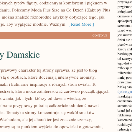
przyciągać
 różnych typów figury, codziennym komfortem i pięknem w
przyjemnoś
aniu. Polecamy Moda Plus Size na Co Dzień i Zakupy Plus
której mo
ciekawie w
ie można znaleźć różnorodne artykuły dotyczące tego, jak
spokojniej
acje, aby wyglądać modnie. Ważnym
[ Read More ]
sezonem, m
przed wsch
jest martw
CONTINUE
dzień nie
ptaków, sz
Kiedy znik
y Damskie
bardziej p
od rzeczyw
tego doświ
refleksją 
prawowy charakter tej strony sprawia, że jest to blog
milczenia 
ślą o osobach, które doceniają intensywne aromaty,
mniej pow
prawdziwą
aki i kulinarne inspiracje z różnych stron świata. To
bliską os
zestrzeń, która może zainteresować zarówno początkujących
dyskusyjn
i szukają 
owania, jak i tych, którzy od dawna wiedzą, że
codziennoś
brane przyprawy potrafią całkowicie odmienić nawet
samotnośc
branż już 
nie. Tematyka strony koncentruje się wokół smaków
reklamują 
schodem, ale jej charakter jest znacznie szerszy,
kameralno
ruchliwyc
rawy są tu punktem wyjścia do opowieści o gotowaniu,
redukcję s