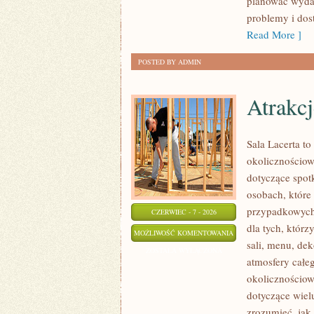
planować wydat
problemy i dos
Read More ]
POSTED BY ADMIN
Atrakcj
Sala Lacerta to
okolicznościow
dotyczące spot
osobach, które
przypadkowych 
CZERWIEC - 7 - 2026
dla tych, któr
ATRAKCJE
MOŻLIWOŚĆ KOMENTOWANIA
sali, menu, dek
I
ZOSTAŁA WYŁĄCZONA
atmosfery całeg
ANIMACJE
okolicznościow
dotyczące wiel
zrozumieć, jak