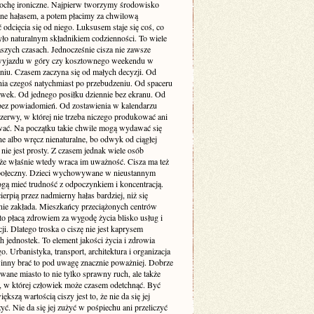
rochę ironiczne. Najpierw tworzymy środowisko
one hałasem, a potem płacimy za chwilową
odcięcia się od niego. Luksusem staje się coś, co
yło naturalnym składnikiem codzienności. To wiele
szych czasach. Jednocześnie cisza nie zawsze
yjazdu w góry czy kosztownego weekendu w
niu. Czasem zaczyna się od małych decyzji. Od
nia czegoś natychmiast po przebudzeniu. Od spaceru
awek. Od jednego posiłku dziennie bez ekranu. Od
bez powiadomień. Od zostawienia w kalendarzu
rzerwy, w której nie trzeba niczego produkować ani
ć. Na początku takie chwile mogą wydawać się
e albo wręcz nienaturalne, bo odwyk od ciągłej
 nie jest prosty. Z czasem jednak wiele osób
że właśnie wtedy wraca im uważność. Cisza ma też
ołeczny. Dzieci wychowywane w nieustannym
gą mieć trudność z odpoczynkiem i koncentracją.
ierpią przez nadmierny hałas bardziej, niż się
ie zakłada. Mieszkańcy przeciążonych centrów
to płacą zdrowiem za wygodę życia blisko usług i
i. Dlatego troska o ciszę nie jest kaprysem
 jednostek. To element jakości życia i zdrowia
o. Urbanistyka, transport, architektura i organizacja
inny brać to pod uwagę znacznie poważniej. Dobrze
wane miasto to nie tylko sprawny ruch, ale także
ń, w której człowiek może czasem odetchnąć. Być
ększą wartością ciszy jest to, że nie da się jej
yć. Nie da się jej zużyć w pośpiechu ani przeliczyć