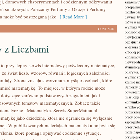
ycji, domowych eksperymentach i codziennym odkrywaniu
zarazem t
przepełni
eń smakowych. Polecamy Perfumy a Okazje i Perfumy
możliwość 
a może być postrzegana jako
[ Read More ]
dawniej b
mówi o na
wymaga w
CONTINUE
odosobnie
niewłącza
bez słuch
 z Liczbami
wieczora 
krótkiej p
konsumowa
niewygodn
to przystępny serwis internetowy poświęcony matematyce,
stymulacji
odkrywa, 
 że świat liczb, wzorów, równań i logicznych zależności
wymiar sp
miały. Strona została stworzona z myślą o osobach, które
szumie mo
Seniorzy c
zumieć matematykę. To miejsce, w którym rodzic może
powszechn
 dotyczące zarówno podstawowych zagadnień, jak i
miast częs
komunikacj
ansowanych tematów matematycznych. Zobacz także
wrażliwych
atematyczne i Matematyka. Serwis SuperMatma.pl
publiczneg
pracy pow
ematykę jako dziedzinę, która nie ogranicza się wyłącznie
zaprojekto
jnej. W publikowanych materiałach matematyka pojawia się
przestrze
może najwi
ślenia, które pomaga opisywać codzienne sytuacje,
przyspiesz