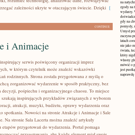
ki, rozumieć technologię, analizować dane, rozwiązywać
na natych
zgody na t
trzegać zależności ukryte w otaczającym świecie. Dzięki
[
wydarzy. W
doświadcz
gdy na ch
pomysły, n
CONTINUE
Umysł prz
zaczyna p
latach co
e i Animacje
nie jako m
świata, le
który nigd
własny gło
 inspirujący serwis poświęcony organizacji imprez
mówić o pr
ych, w którym czytelnik może znaleźć wskazówki
jest pustk
naprawdę
kań rodzinnych. Strona została przygotowana z myślą o
 chcą zorganizować wydarzenie w sposób praktyczny, bez
decyzji, pośpiechu i organizacyjnego chaosu. To miejsce
zy szukają inspirujących przykładów związanych z wyborem
oracji, atrakcji, muzyki, budżetu, oprawy wydarzenia oraz
o spotkania. Nowości na stronie Atrakcje i Animacje i Sale
e. Na stronie Sala Lacerta można znaleźć artykuły
u etapów przygotowań do wydarzenia. Portal pomaga
 rozpocząć przygotowania, aby każdy element miał swoje