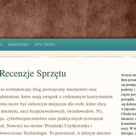
I
NAJGORSZE
SPIS TREŚCI
 Recenzje Sprzętu
Jeszcze n
tłem poran
się pomię
l to rozbudowany blog poświęcony internetowi oraz
podróży i 
często pr
adnieniom, które mają związek z codziennym korzystaniem
porządek. 
trona może być ciekawym miejscem dla osób, które chcą
się dobre
wyłącznie
 internetu, sieci bezprzewodowych, światłowodów, 5G,
Chodzi te
gu, cyberbezpieczeństwa oraz praktycznych rozwiązań
ekranów, 
komentarzy
ch. Nowości na stronie: Poradniki Użytkownika i
nocy. W ta
Nowoczesne Technologie. To przestrzeń, w którym internet
dźwięku. 