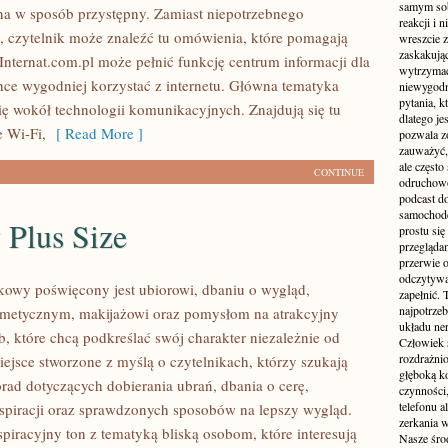
samym sobą
na w sposób przystępny. Zamiast niepotrzebnego
reakcji i
 czytelnik może znaleźć tu omówienia, które pomagają
wreszcie 
zaskakując
Internat.com.pl może pełnić funkcję centrum informacji dla
wytrzymać
hce wygodniej korzystać z internetu. Główna tematyka
niewygodn
pytania, k
się wokół technologii komunikacyjnych. Znajdują się tu
dlatego je
e Wi-Fi,
[ Read More ]
pozwala z
zauważyć, 
ale częst
CONTINUE
odruchowo
podcast do
samochode
 Plus Size
prostu się
przegląda
przerwie 
odczytywan
kowy poświęcony jest ubiorowi, dbaniu o wygląd,
zapełnić.
najpotrzeb
metycznym, makijażowi oraz pomysłom na atrakcyjny
układu ne
b, które chcą podkreślać swój charakter niezależnie od
Człowiek 
rozdrażnio
iejsce stworzone z myślą o czytelnikach, którzy szukają
głęboką ko
rad dotyczących dobierania ubrań, dbania o cerę,
czynności,
telefonu 
nspiracji oraz sprawdzonych sposobów na lepszy wygląd.
zerkania w
spiracyjny ton z tematyką bliską osobom, które interesują
Nasze śro